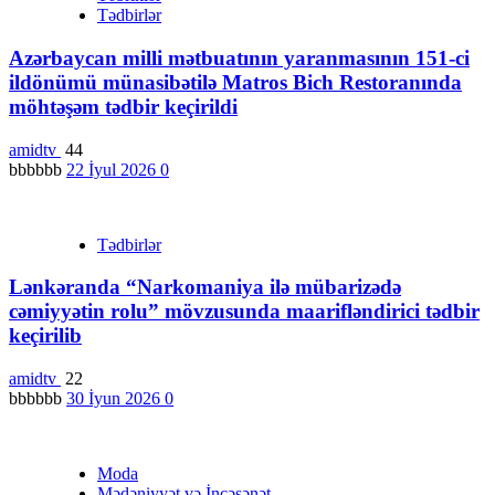
Tədbirlər
Azərbaycan milli mətbuatının yaranmasının 151-ci
ildönümü münasibətilə Matros Bich Restoranında
möhtəşəm tədbir keçirildi
amidtv
44
bbbbbb
22 İyul 2026
0
Tədbirlər
Lənkəranda “Narkomaniya ilə mübarizədə
cəmiyyətin rolu” mövzusunda maarifləndirici tədbir
keçirilib
amidtv
22
bbbbbb
30 İyun 2026
0
Moda
Mədəniyyət və İncəsənət