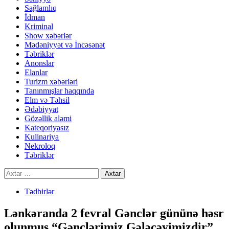
Sağlamlıq
İdman
Kriminal
Show xəbərlər
Mədəniyyət və İncəsənət
Təbriklər
Anonslar
Elanlar
Turizm xəbərləri
Tanınmışlar haqqında
Elm və Təhsil
Ədəbiyyat
Gözəllik aləmi
Kateqoriyasız
Kulinariya
Nekroloq
Təbriklər
Axtarış:
Tədbirlər
Lənkəranda 2 fevral Gənclər gününə həsr
olunmuş “Gənclərimiz Gələcəyimizdir”