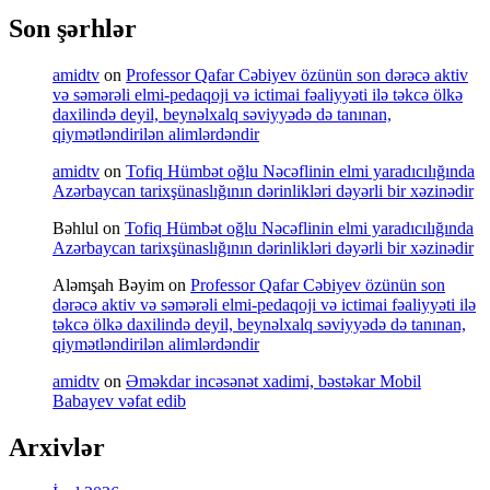
Son şərhlər
amidtv
on
Professor Qafar Cəbiyev özünün son dərəcə aktiv
və səmərəli elmi-pedaqoji və ictimai fəaliyyəti ilə təkcə ölkə
daxilində deyil, beynəlxalq səviyyədə də tanınan,
qiymətləndirilən alimlərdəndir
amidtv
on
Tofiq Hümbət oğlu Nəcəflinin elmi yaradıcılığında
Azərbaycan tarixşünaslığının dərinlikləri dəyərli bir xəzinədir
Bəhlul
on
Tofiq Hümbət oğlu Nəcəflinin elmi yaradıcılığında
Azərbaycan tarixşünaslığının dərinlikləri dəyərli bir xəzinədir
Aləmşah Bəyim
on
Professor Qafar Cəbiyev özünün son
dərəcə aktiv və səmərəli elmi-pedaqoji və ictimai fəaliyyəti ilə
təkcə ölkə daxilində deyil, beynəlxalq səviyyədə də tanınan,
qiymətləndirilən alimlərdəndir
amidtv
on
Əməkdar incəsənət xadimi, bəstəkar Mobil
Babayev vəfat edib
Arxivlər