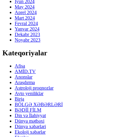
İyun 2024
May 2024
Aprel 2024
Mart 2024
Fevral 2024
Yanvar 2024
Dekabr 2023
Noyabr 2023
Kateqoriyalar
Afişa
AMİD.TV
Anonslar
Araşdırma
Astroloji proqnozlar
Avto yeniliklər
Birja
BÖLGƏ XƏBƏRLƏRİ
BƏDİİ FİLM
Din və İlahiyyat
Dünya mətbəxi
Dünya xəbərləri
Ekoloji xəbərlər