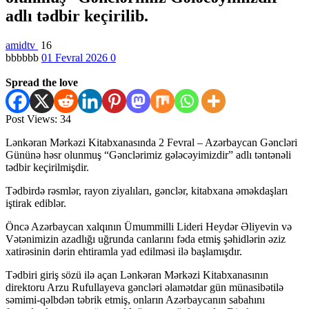
adlı tədbir keçirilib.
amidtv
16
bbbbbb
01 Fevral 2026
0
Spread the love
Post Views:
34
Lənkəran Mərkəzi Kitabxanasında 2 Fevral – Azərbaycan Gəncləri
Gününə həsr olunmuş “Gənclərimiz gələcəyimizdir” adlı təntənəli
tədbir keçirilmişdir.
Tədbirdə rəsmlər, rayon ziyalıları, gənclər, kitabxana əməkdaşları
iştirak ediblər.
Öncə Azərbaycan xalqının Ümummilli Lideri Heydər Əliyevin və
Vətənimizin azadlığı uğrunda canlarını fəda etmiş şəhidlərin əziz
xatirəsinin dərin ehtiramla yad edilməsi ilə başlamışdır.
Tədbiri giriş sözü ilə açan Lənkəran Mərkəzi Kitabxanasının
direktoru Arzu Rufullayeva gəncləri əlamətdar gün münasibətilə
səmimi-qəlbdən təbrik etmiş, onların Azərbaycanın sabahını