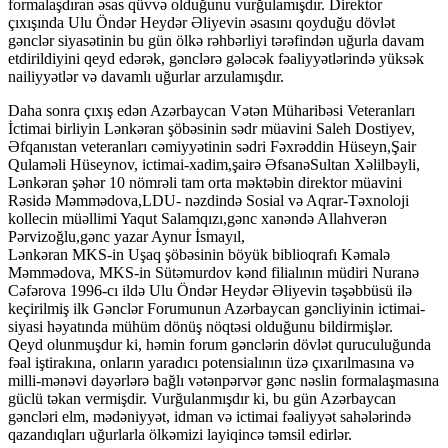
formalaşdıran əsas qüvvə olduğunu vurğulamışdır. Direktor
çıxışında Ulu Öndər Heydər Əliyevin əsasını qoyduğu dövlət
gənclər siyasətinin bu gün ölkə rəhbərliyi tərəfindən uğurla davam
etdirildiyini qeyd edərək, gənclərə gələcək fəaliyyətlərində yüksək
nailiyyətlər və davamlı uğurlar arzulamışdır.
Daha sonra çıxış edən Azərbaycan Vətən Müharibəsi Veteranları
İctimai birliyin Lənkəran şöbəsinin sədr müavini Saleh Dostiyev,
Əfqanıstan veteranları cəmiyyətinin sədri Fəxrəddin Hüseyn,Şair
Qulaməli Hüseynov, ictimai-xadim,şairə ƏfsanəSultan Xəlilbəyli,
Lənkəran şəhər 10 nömrəli tam orta məktəbin direktor müavini
Rəsidə Məmmədova,LDU- nəzdində Sosial və Aqrar-Təxnoloji
kollecin müəllimi Yaqut Salamqızı,gənc xanəndə Allahverən
Pərvizoğlu,gənc yazar Aynur İsmayıl,
Lənkəran MKS-in Uşaq şöbəsinin böyük biblioqrafı Kəmalə
Məmmədova, MKS-in Sütəmurdov kənd filialının müdiri Nuranə
Cəfərova 1996-cı ildə Ulu Öndər Heydər Əliyevin təşəbbüsü ilə
keçirilmiş ilk Gənclər Forumunun Azərbaycan gəncliyinin ictimai-
siyasi həyatında mühüm dönüş nöqtəsi olduğunu bildirmişlər.
Qeyd olunmuşdur ki, həmin forum gənclərin dövlət quruculuğunda
fəal iştirakına, onların yaradıcı potensialının üzə çıxarılmasına və
milli-mənəvi dəyərlərə bağlı vətənpərvər gənc nəslin formalaşmasına
güclü təkan vermişdir. Vurğulanmışdır ki, bu gün Azərbaycan
gəncləri elm, mədəniyyət, idman və ictimai fəaliyyət sahələrində
qazandıqları uğurlarla ölkəmizi layiqincə təmsil edirlər.