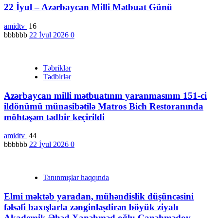
22 İyul – Azərbaycan Milli Mətbuat Günü
amidtv
16
bbbbbb
22 İyul 2026
0
Təbriklər
Tədbirlər
Azərbaycan milli mətbuatının yaranmasının 151-ci
ildönümü münasibətilə Matros Bich Restoranında
möhtəşəm tədbir keçirildi
amidtv
44
bbbbbb
22 İyul 2026
0
Tanınmışlar haqqında
Elmi məktəb yaradan, mühəndislik düşüncəsini
fəlsəfi baxışlarla zənginləşdirən böyük ziyalı
Akademik Əhəd Xanəhməd oğlu Canəhmədov