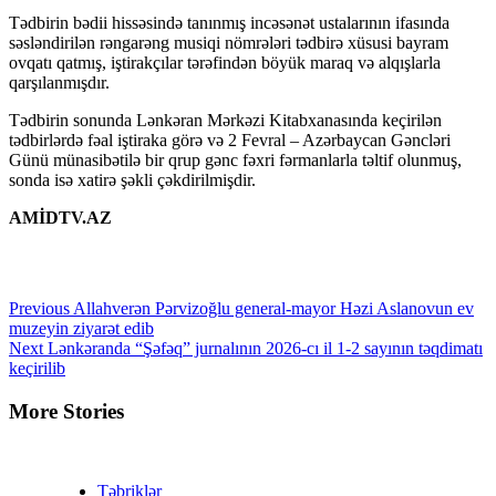
Tədbirin bədii hissəsində tanınmış incəsənət ustalarının ifasında
səsləndirilən rəngarəng musiqi nömrələri tədbirə xüsusi bayram
ovqatı qatmış, iştirakçılar tərəfindən böyük maraq və alqışlarla
qarşılanmışdır.
Tədbirin sonunda Lənkəran Mərkəzi Kitabxanasında keçirilən
tədbirlərdə fəal iştiraka görə və 2 Fevral – Azərbaycan Gəncləri
Günü münasibətilə bir qrup gənc fəxri fərmanlarla təltif olunmuş,
sonda isə xatirə şəkli çəkdirilmişdir.
AMİDTV.AZ
Continue
Previous
Allahverən Pərvizoğlu general-mayor Həzi Aslanovun ev
muzeyin ziyarət edib
Reading
Next
Lənkəranda “Şəfəq” jurnalının 2026-cı il 1-2 sayının təqdimatı
keçirilib
More Stories
Təbriklər