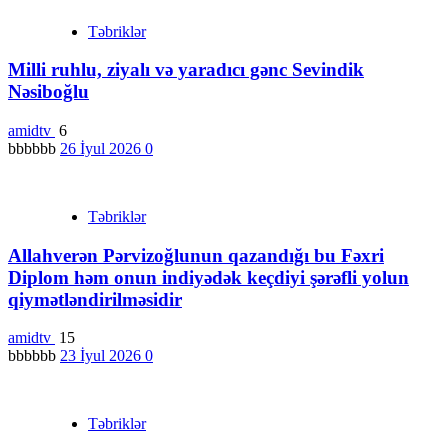
Təbriklər
Milli ruhlu, ziyalı və yaradıcı gənc Sevindik
Nəsiboğlu
amidtv
6
bbbbbb
26 İyul 2026
0
Təbriklər
Allahverən Pərvizoğlunun qazandığı bu Fəxri
Diplom həm onun indiyədək keçdiyi şərəfli yolun
qiymətləndirilməsidir
amidtv
15
bbbbbb
23 İyul 2026
0
Təbriklər