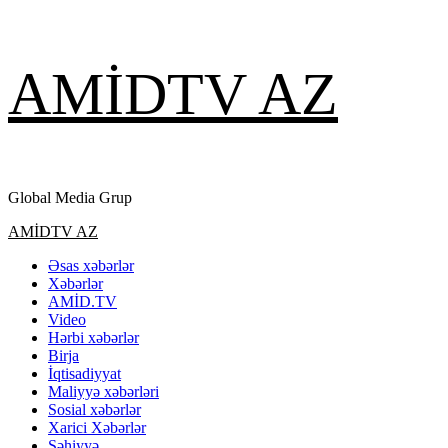
Skip
AMİDTV AZ
to
content
Global Media Grup
Primary
AMİDTV AZ
Menu
Əsas xəbərlər
Xəbərlər
AMİD.TV
Video
Hərbi xəbərlər
Birja
İqtisadiyyat
Maliyyə xəbərləri
Sosial xəbərlər
Xarici Xəbərlər
Səhiyyə