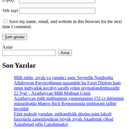
Veb sayt
Save my name, email, and website in this browser for the next
time I comment.
Axtar
Axtar
Son Yazılar
Milli ruhlu, ziyalı və yaradıcı gənc Sevindik Nəsiboğlu
Allahverən Pərvizoğlunun qazandığı bu Fəxri Diplom həm
onun indiyədək keçdiyi şərəfli yolun qiymətləndirilməsidir
22 İyul – Azərbaycan Milli Mətbuat Günü
Azərbaycan milli mətbuatının yaranmasının 151-ci ildönümü
münasibətilə Matros Bich Restoranında möhtəşəm tədbir
keçirildi
Elmi məktəb yaradan, mühəndislik düşüncəsini fəlsəfi
baxışlarla zənginləşdirən böyük ziyalı Akademik Əhəd
Xanəhməd oğlu Canəhmədov