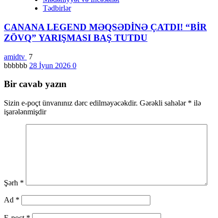
Tədbirlər
CANANA LEGEND MƏQSƏDİNƏ ÇATDI! “BİR
ZÖVQ” YARIŞMASI BAŞ TUTDU
amidtv
7
bbbbbb
28 İyun 2026
0
Bir cavab yazın
Sizin e-poçt ünvanınız dərc edilməyəcəkdir.
Gərəkli sahələr
*
ilə
işarələnmişdir
Şərh
*
Ad
*
E-poçt
*