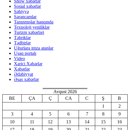
Show xəbərlər
Sosial xəbərlər
Səhiyyə
Sərəncamlar
Tanınmışlar haqqında
Texnoloji yeniliklər
Turizm xəbərləri
Təbriklər
Tədbirlər
Uğurlara imza atanlar
Uşaq portalı
Video
Xarici Xəbərlər
Xəbərlər
Ədəbiyyat
Əsas xəbərlər
Avqust 2026
BE
ÇA
Ç
CA
C
Ş
B
1
2
3
4
5
6
7
8
9
10
11
12
13
14
15
16
17
18
19
20
21
22
23