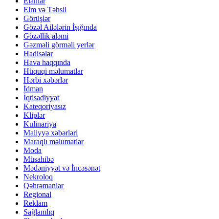
Elanlar
Elm və Təhsil
Görüşlər
Gözəl Ailələrin İşığında
Gözəllik aləmi
Gəzməli görməli yerlər
Hadisələr
Hava haqqında
Hüquqi məlumatlar
Hərbi xəbərlər
İdman
İqtisadiyyat
Kateqoriyasız
Kliplər
Kulinariya
Maliyyə xəbərləri
Maraqlı məlumatlar
Moda
Müsahibə
Mədəniyyət və İncəsənət
Nekroloq
Qəhrəmanlar
Regional
Reklam
Sağlamlıq