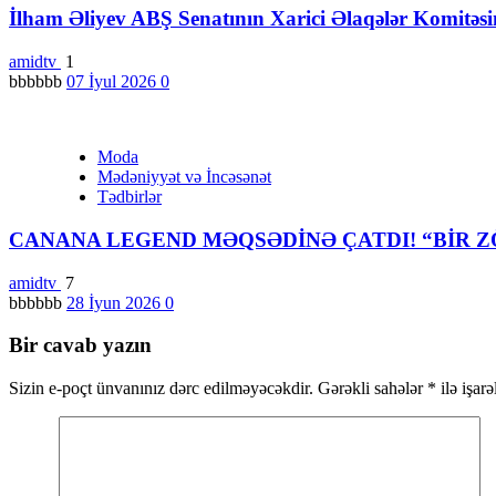
İlham Əliyev ABŞ Senatının Xarici Əlaqələr Komitəs
amidtv
1
bbbbbb
07 İyul 2026
0
Moda
Mədəniyyət və İncəsənət
Tədbirlər
CANANA LEGEND MƏQSƏDİNƏ ÇATDI! “BİR Z
amidtv
7
bbbbbb
28 İyun 2026
0
Bir cavab yazın
Sizin e-poçt ünvanınız dərc edilməyəcəkdir.
Gərəkli sahələr
*
ilə işar