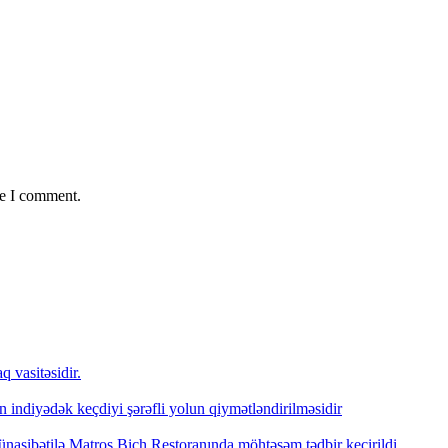
me I comment.
 vasitəsidir.
indiyədək keçdiyi şərəfli yolun qiymətləndirilməsidir
nasibətilə Matros Bich Restoranında möhtəşəm tədbir keçirildi