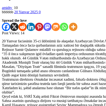
amidtv
10
bbbbbb
20 Yanvar 2025
0
Spread the love
Post Views:
14
20 Yanvar faciəsinin 35-ci ildönümü ilə əlaqədar Azərbaycan Dövlət 
Tamaşadan öncə faciə qurbanlarının əziz xatirəsi bir dəqiqəlik sükutla 
Rejissor Samir Qulamov müəllifi və quruluşçu rejissoru olduğu səhnə 
“35 il öncə xalqımızın igid övladları qanlı imperiya ordusunun törətd
həkk olunub. 44 Günlük Vətən müharibəsində də Azərbaycan Ordusunun 
Akademik Musiqili Teatr olaraq biz 44 Günlük Vətən müharibəsində sə
Məsələn, “Döyüşən Teatr” sənədli filmində teatrımızın işıqçısı, 19 y
Bugünkü tamaşada şəhid anası obrazını canlandıran Gülnarə Abdullayev
Qalib əsgər kimi dönüşü hamımızı sevindirdi.
Teatrımızın direktoru Əməkdar incəsənət xadimi, fəlsəfə doktoru Əliq
qürur tariximizin şərəfinə teatrda tam fərqli janrda bir səhnə əsəri hazı
Xatırladım ki, şəhid analarına həsr olunan “Bir nəfəs qədər”in ilk nüm
olublar”.
Qeyd edək ki, SSRİ Xalq artisti Fikrət Əmirovun musiqisi əsasında ha
Səhnə əsərinin quruluşçu dirijoru və musiqi tərtibatçısı Əməkdar in
Kamil Həsənov, rejissor assistentləri Sevinc Məmmədova və Əmrah 