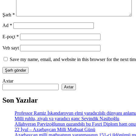
Şərh
*
Ad
*
E-poçt
*
Veb sayt
Save my name, email, and website in this browser for the next ti
Axtar
Axtar
Son Yazılar
Professor Ramiz İskəndərovun elmi yaradıcılığı dünyanı anlamaq
Milli ruhlu, ziyalı və yaradıcı gənc Sevindik Nəsiboğlu
Allahverən Pərvizoğlunun qazandığı bu Fəxri Diplom həm onun 
22 İyul – Azərbaycan Milli Mətbuat Günü
Azərbaycan milli mətbuatının yaranmasının 151-ci ildönümü mü