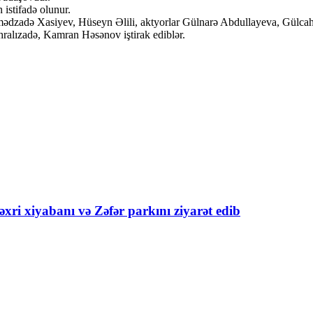
istifadə olunur.
əmədzadə Xasiyev, Hüseyn Əlili, aktyorlar Gülnarə Abdullayeva, Gülc
ralızadə, Kamran Həsənov iştirak ediblər.
xri xiyabanı və Zəfər parkını ziyarət edib