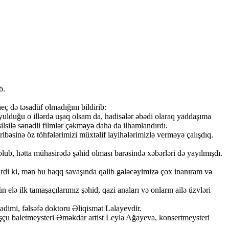
b.
ç də təsadüf olmadığını bildirib:
oyulduğu o illərdə uşaq olsam da, hadisələr əbədi olaraq yaddaşıma
silə sənədli filmlər çəkməyə daha da ilhamlandırdı.
əsinə öz töhfələrimizi müxtəlif layihələrimizlə verməyə çalışdıq.
ub, hətta mühasirədə şəhid olması barəsində xəbərləri də yayılmışdı.
irdi ki, mən bu haqq savaşında qalib gələcəyimizə çox inanıram və
elə ilk tamaşaçılarımız şəhid, qazi anaları və onların ailə üzvləri
adimi, fəlsəfə doktoru Əliqismət Lalayevdir.
uşçu baletmeysteri Əməkdar artist Leyla Ağayeva, konsertmeysteri