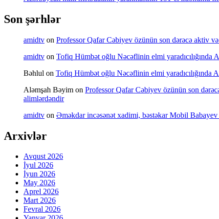
Son şərhlər
amidtv
on
Professor Qafar Cəbiyev özünün son dərəcə aktiv və sə
amidtv
on
Tofiq Hümbət oğlu Nəcəflinin elmi yaradıcılığında Azə
Bəhlul
on
Tofiq Hümbət oğlu Nəcəflinin elmi yaradıcılığında Azə
Aləmşah Bəyim
on
Professor Qafar Cəbiyev özünün son dərəcə a
alimlərdəndir
amidtv
on
Əməkdar incəsənət xadimi, bəstəkar Mobil Babayev 
Arxivlər
Avqust 2026
İyul 2026
İyun 2026
May 2026
Aprel 2026
Mart 2026
Fevral 2026
Yanvar 2026