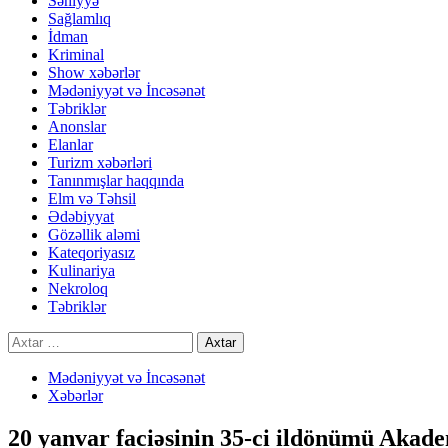
Səhiyyə
Sağlamlıq
İdman
Kriminal
Show xəbərlər
Mədəniyyət və İncəsənət
Təbriklər
Anonslar
Elanlar
Turizm xəbərləri
Tanınmışlar haqqında
Elm və Təhsil
Ədəbiyyat
Gözəllik aləmi
Kateqoriyasız
Kulinariya
Nekroloq
Təbriklər
Axtarış:
Mədəniyyət və İncəsənət
Xəbərlər
20 yanvar faciəsinin 35-ci ildönümü Akad