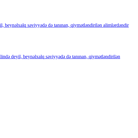
il, beynəlxalq səviyyədə də tanınan, qiymətləndirilən alimlərdəndir
ilində deyil, beynəlxalq səviyyədə də tanınan, qiymətləndirilən