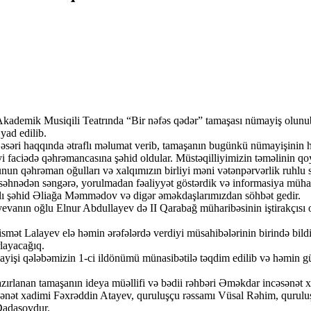
Akademik Musiqili Teatrında “Bir nəfəs qədər” tamaşası nümayiş olunu
yad edilib.
əsəri haqqında ətraflı məlumat verib, tamaşanın bugünkü nümayişinin he
iyi faciədə qəhrəmancasına şəhid oldular. Müstəqilliyimizin təməlinin q
qəhrəman oğulları və xalqımızın birliyi məni vətənpərvərlik ruhlu sil
hnədən səngərə, yorulmadan fəaliyyət göstərdik və informasiya müharib
aşlı şəhid Əliağa Məmmədov və digər əməkdaşlarımızdan söhbət gedir.
anın oğlu Elnur Abdullayev də II Qarabağ müharibəsinin iştirakçısı ol
ismət Lalayev elə həmin ərəfələrdə verdiyi müsahibələrinin birində bild
rlayacağıq.
ayişi qələbəmizin 1-ci ildönümü münasibətilə təqdim edilib və həmin gün 
zırlanan tamaşanın ideya müəllifi və bədii rəhbəri Əməkdar incəsənət x
cəsənət xadimi Fəxrəddin Atayev, quruluşçu rəssamı Vüsal Rəhim, qurul
Dadaşovdur.