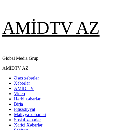
Skip
AMİDTV AZ
to
content
Global Media Grup
Primary
AMİDTV AZ
Menu
Əsas xəbərlər
Xəbərlər
AMİD.TV
Video
Hərbi xəbərlər
Birja
İqtisadiyyat
Maliyyə xəbərləri
Sosial xəbərlər
Xarici Xəbərlər