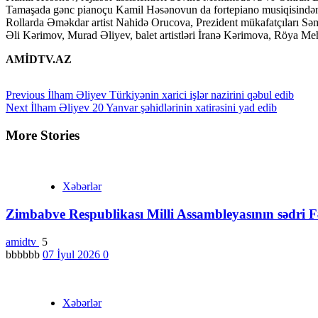
Tamaşada gənc pianoçu Kamil Həsənovun da fortepiano musiqisindən 
Rollarda Əməkdar artist Nahidə Orucova, Prezident mükafatçıları S
Əli Kərimov, Murad Əliyev, balet artistləri İranə Kərimova, Röya Meh
AMİDTV.AZ
Continue
Previous
İlham Əliyev Türkiyənin xarici işlər nazirini qəbul edib
Next
İlham Əliyev 20 Yanvar şəhidlərinin xatirəsini yad edib
Reading
More Stories
Xəbərlər
Zimbabve Respublikası Milli Assambleyasının sədri Fə
amidtv
5
bbbbbb
07 İyul 2026
0
Xəbərlər