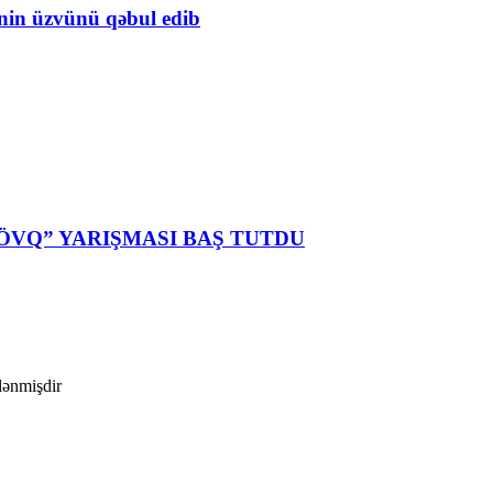
inin üzvünü qəbul edib
ÖVQ” YARIŞMASI BAŞ TUTDU
ələnmişdir