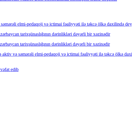
mərəli elmi-pedaqoji və ictimai fəaliyyəti ilə təkcə ölkə daxilində dey
rbaycan tarixşünaslığının dərinlikləri dəyərli bir xəzinədir
rbaycan tarixşünaslığının dərinlikləri dəyərli bir xəzinədir
ktiv və səmərəli elmi-pedaqoji və ictimai fəaliyyəti ilə təkcə ölkə dax
vəfat edib