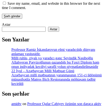
Save my name, email, and website in this browser for the next
time I comment.
Axtar
Axtar
Son Yazılar
Professor Ramiz İskəndərovun elmi yaradıcılığı dünyanı
anlamaq vasitəsidir.
Milli ruhlu, ziyalı və yaradıcı gənc Sevindik Nəsiboğlu
Allahverən Pərvizoğlunun qazandığı bu Fəxri Diplom həm
onun indiyədək keçdiyi şərəfli yolun qiymətləndirilməsidir
22 İyul – Azərbaycan Milli Mətbuat Günü
Azərbaycan milli mətbuatının yaranmasının 151-ci ildönümü
münasibətilə Matros Bich Restoranında möhtəşəm tədbir
keçirildi
Son şərhlər
amidtv
on
Professor Qafar Cəbiyev özünün son dərəcə aktiv