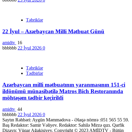
Təbriklər
22 İyul – Azərbaycan Milli Mətbuat Günü
amidtv
16
bbbbbb
22 İyul 2026
0
Təbriklər
Tədbirlər
Azərbaycan milli mətbuatının yaranmasının 151-ci
ildönümü münasibətilə Matros Bich Restoranında
möhtəşəm tədbir keçirildi
amidtv
44
bbbbbb
22 İyul 2026
0
Saytın Rəhbəri: Aygün Məmmədova - Əlaqə nömrə :051 565 55 59.
Baş Redaktor: Samir Vəliyev. Redaktor: Sahilə Mirzə qızı. Qarfik
Dizayn: Vüqar Ağakişiyev. Copyright © 2023 AMİDTV - Bütün