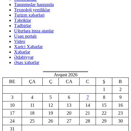
Tanınmışlar haqqında
Texnoloji yeniliklər
Turizm xəbərləri
Təbriklər
Tədbirlər
Uğurlara imza atanlar
Uşaq portalı
Video
Xarici Xəbərlər
Xəbərlər
Ədəbiyyat
Əsas xəbərlər
Avqust 2026
BE
ÇA
Ç
CA
C
Ş
B
1
2
3
4
5
6
7
8
9
10
11
12
13
14
15
16
17
18
19
20
21
22
23
24
25
26
27
28
29
30
31