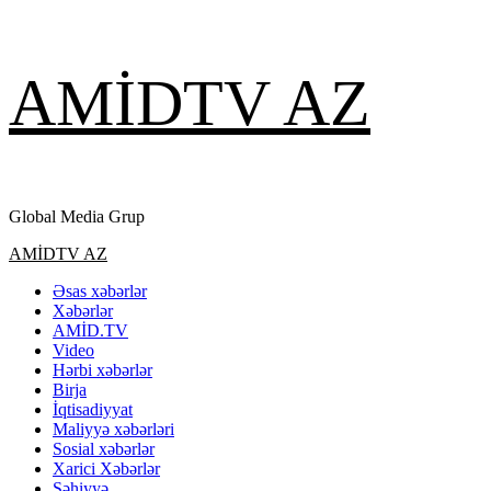
Skip
AMİDTV AZ
to
content
Global Media Grup
Primary
AMİDTV AZ
Menu
Əsas xəbərlər
Xəbərlər
AMİD.TV
Video
Hərbi xəbərlər
Birja
İqtisadiyyat
Maliyyə xəbərləri
Sosial xəbərlər
Xarici Xəbərlər
Səhiyyə