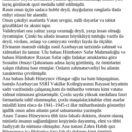
layiq görülərək qızıl medalla təltif edilmişdir.
Rəsm onun üçün sadəcə hobbi deyil, duyğularını rənglərlə ifadə
etdiyi xüsusi bir aləmdir.
Onun çəkdiyi əsərlərdə Vətən sevgisi, milli dəyərlər və təbiət
gözəllikləri öz əksini tapır.
Valideynləri ona yalnız yaxşı oxumağı deyil, yaxşı insan olmağı
öyrətmişlər. Çünki bu ailədə insanın böyüklüyü tutduğu vəzifə ilə
deyil, vicdanı, əxlaqı və cəmiyyətə verdiyi fayda ilə ölçülür.
Elvinanın mənsub olduğu nəsil Azərbaycan tarixində zəhməti və
xidmətləri ilə tanınır. Ulu babası Hümbətov Səfər Mahmudoğlu və
babası Hümbətov Rzaxan Səfər oğlu fədakar əməklərinə görə
Sosialist Əməyi Qəhrəmanı adına layiq görülmüş, öz ömürlərini
xalqın rifahına həsr etmişlər. Onların zəhmətsevərliyi bu ailənin
xarakterinə çevrilmişdir.
Ana babası İshab Hüseynov Ələsgər oğlu isə həm hüquqşünas,
həmdə Azərbaycan SSRİ Vəkillər Kollegiyasının Rəyasət heyətinin
sədri vəzifəsində çalışaraq,həm də müharibə veteranı kimi vətənə
xidmət nümunəsi göstərmişdir. Çoxlu sayda yüksək medallara fəxri
fərmanlarla təltif olunmuşdur, çoxlu məqalələr,kitablar elmi əsərlər
müəllifi kimi eləcə də 1941–1945-ci illər müharibəsində göstərdiyi
igidlik onun adını ailənin şərəf salnaməsinə yazmışdır.
Anası Təranə Hüseynova tibb üzrə fəlsəfə doktoru, dosent olaraq
minlərlə insanın sağlamlığının keşiyində dayanmış, elmi və tibbi
fəaliyyəti ilə nümunə olmuşdur. Ana nənəsi Zəhra Həbib qızı
Hüseynova isə filologiya üzrə fəlsəfə doktoru kimi ömrünü