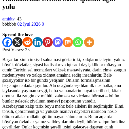
yolu
amidtv
43
bbbbbb
02 İyul 2026
0
Spread the love
Post Views:
23
Bəşər tarixinin inkişaf salnaməsi göstərir ki, xalqların taleyini yalnız
böyük dövlətlər, siyasi hadisələr və iqtisadi dəyişikliklər müəyyən
etmir. Tarixin əsl memarları yüksək mənəviyyata, dərin elmə, zəngin
mədəniyyətə və xalqa xidmət amalına sadiq insanlardır. Belə
şəxsiyyətlər isə bir gündə yetişmir. Onların formalaşmasının
başlanğıcı ailədə qoyulur. Ata ocağında eşidilən ilk nəsihətlər, ana
laylasında yaşanan sevgi, baba və nənələrin həyat təcrübəsi, kitab
qoxusu ilə zəngin ev mühiti, zəhmətə və vicdana hörmət – bütün
bunlar gələcək ziyalının mənəvi pasportunu yaradır.
Azərbaycan xalqı tarix boyu məhz belə ailələri ilə seçilmişdir. Elmi,
təhsili, qəhrəmanlığı və yüksək mənəvi dəyərləri nəsildən-nəslə
ötürən ailələr millətin görünməyən sütunlarıdır. Bu ocaqlarda
böyüyən övladlar yalnız valideynlərinin deyil, bütöv xalqın ümidinə
çevrilirlər. Onlar keçmişin şərəfli irsini gələcəyə daşıyan canlı