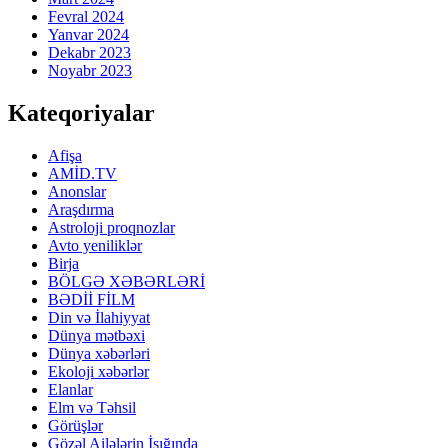
Fevral 2024
Yanvar 2024
Dekabr 2023
Noyabr 2023
Kateqoriyalar
Afişa
AMİD.TV
Anonslar
Araşdırma
Astroloji proqnozlar
Avto yeniliklər
Birja
BÖLGƏ XƏBƏRLƏRİ
BƏDİİ FİLM
Din və İlahiyyat
Dünya mətbəxi
Dünya xəbərləri
Ekoloji xəbərlər
Elanlar
Elm və Təhsil
Görüşlər
Gözəl Ailələrin İşığında