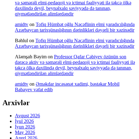
və səmərəli elmi-pedaqoji və ictimai fəaliyyəti ilə təkcə ölkə
daxilində deyil, beynəlxalq səviyyədə də tanınan,
qiymətləndirilən alimlərdəndir
amidtv
on
Tofiq Hümbət oğlu Nəcəflinin elmi yaradıcılığında
Azərbaycan tarixşünaslığının dərinlikləri dəyərli bir xəzinədir
Bəhlul
on
Tofiq Hümbət oğlu Nəcəflinin elmi yaradıcılığında
Azərbaycan tarixşünaslığının dərinlikləri dəyərli bir xəzinədir
Aləmşah Bəyim
on
Professor Qafar Cəbiyev özünün son
dərəcə aktiv və səmərəli elmi-pedaqoji və ictimai fəaliyyəti ilə
təkcə ölkə daxilində deyil, beynəlxalq səviyyədə də tanınan,
qiymətləndirilən alimlərdəndir
amidtv
on
Əməkdar incəsənət xadimi, bəstəkar Mobil
Babayev vəfat edib
Arxivlər
Avqust 2026
İyul 2026
İyun 2026
May 2026
Aprel 2026