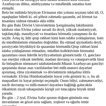
Azərbaycan dilinə, ədəbiyyatına və müəllimlik sənətinə həsr
etmişdir.
Belə bir mühitdə böyüyən Elvinanın elm yolunu seçməsi təbii idi. O,
uşaqlıqdan bilirdi ki, əsl şöhrət zəhmətlə qazanılır, əsl hörmət isə
insanlara xidmət etməklə əldə edilir.
Bu gün Bakı Dövlət Universitetinin Şərqşünaslıq fakültəsinin
tələbəsi olan Elvina yalnız savadı ilə deyil, yüksək mədəniyyəti,
təşkilatçılığı, məsuliyyəti və insanlara hörmətlə yanaşması ilə də
seçilir. Artıq üç ildir qrup rəhbəri kimi həm tələbə yoldaşlarının, həm
də müəllimlərinin etimadını doğruldur. Bu etimad qiymətlərlə deyil,
şəxsiyyətin böyüklüyü ilə qazanılan hörmətdir.Qrup rəhbəri kimi
tələbə yoldaşlarının etimadını, müəllim kollektivinin hörmətini
qazanması onun liderlik keyfiyyətlərinin göstəricisidir. O, gənclərə
xas enerjini yüksək intellekt, mədəni davranış və vətənpərvərlik hissi
ilə birləşdirən nümunəvi tələbələrdəndir.Müasir Azərbaycan gəncliyi
qarşısında duran əsas vəzifələrdən biri milli-mənəvi dəyərləri
qorumaq, elmə yiyələnmək və dövlətimizin inkişafına töhfə
verməkdir. Elvina Hümbətzadənin həyat yolu göstərir ki, o, bu ali
məqsədləri öz həyat prinsipi seçmişdir. Onun biliyi, zəhmətsevərliyi,
nəcib davranışı və milli-mənəvi dəyərlərə bağlılığı gələcəkdə
ölkəmizin ziyalı təbəqəsində layiqli yer tutacağına böyük ümid
yaradır.
Bu gün – 2 iyul, Elvina Səfər qızının doğum günündə ona
ünvanlanan ən gözəl arzu sağlam, xoşbəxt və uğurlu ömür