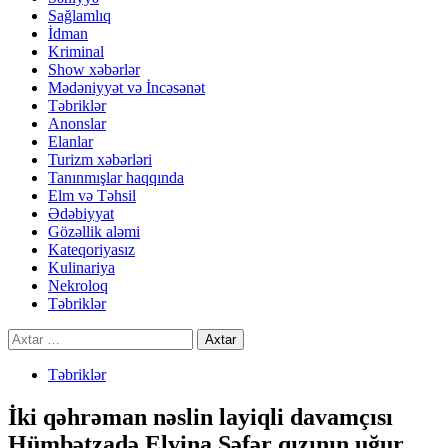
Sağlamlıq
İdman
Kriminal
Show xəbərlər
Mədəniyyət və İncəsənət
Təbriklər
Anonslar
Elanlar
Turizm xəbərləri
Tanınmışlar haqqında
Elm və Təhsil
Ədəbiyyat
Gözəllik aləmi
Kateqoriyasız
Kulinariya
Nekroloq
Təbriklər
Axtarış:
Təbriklər
İki qəhrəman nəslin layiqli davamçısı
Hümbətzadə Elvina Səfər qızının uğur