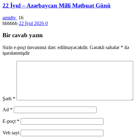
22 İyul – Azərbaycan Milli Mətbuat Günü
amidtv
16
bbbbbb
22 İyul 2026
0
Bir cavab yazın
Sizin e-poçt ünvanınız dərc edilməyəcəkdir.
Gərəkli sahələr
*
ilə
işarələnmişdir
Şərh
*
Ad
*
E-poçt
*
Veb sayt