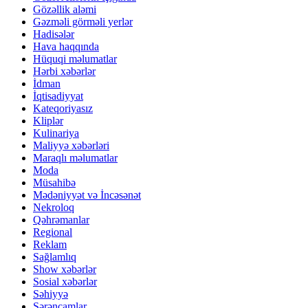
Gözəllik aləmi
Gəzməli görməli yerlər
Hadisələr
Hava haqqında
Hüquqi məlumatlar
Hərbi xəbərlər
İdman
İqtisadiyyat
Kateqoriyasız
Kliplər
Kulinariya
Maliyyə xəbərləri
Maraqlı məlumatlar
Moda
Müsahibə
Mədəniyyət və İncəsənət
Nekroloq
Qəhrəmanlar
Regional
Reklam
Sağlamlıq
Show xəbərlər
Sosial xəbərlər
Səhiyyə
Sərəncamlar