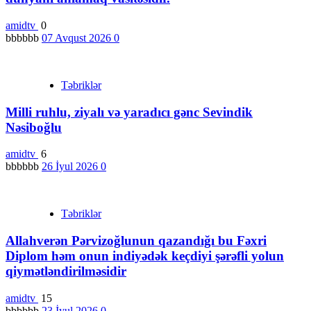
amidtv
0
bbbbbb
07 Avqust 2026
0
Təbriklər
Milli ruhlu, ziyalı və yaradıcı gənc Sevindik
Nəsiboğlu
amidtv
6
bbbbbb
26 İyul 2026
0
Təbriklər
Allahverən Pərvizoğlunun qazandığı bu Fəxri
Diplom həm onun indiyədək keçdiyi şərəfli yolun
qiymətləndirilməsidir
amidtv
15
bbbbbb
23 İyul 2026
0