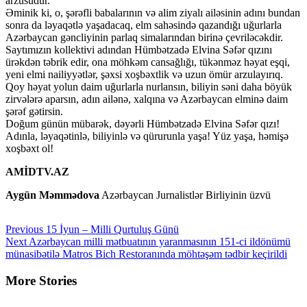
arzusudur.
Əminik ki, o, şərəfli babalarının və alim ziyalı ailəsinin adını bundan
sonra da ləyaqətlə yaşadacaq, elm sahəsində qazandığı uğurlarla
Azərbaycan gəncliyinin parlaq simalarından birinə çevriləcəkdir.
Saytımızın kollektivi adından Hümbətzadə Elvina Səfər qızını
ürəkdən təbrik edir, ona möhkəm cansağlığı, tükənməz həyat eşqi,
yeni elmi nailiyyətlər, şəxsi xoşbəxtlik və uzun ömür arzulayırıq.
Qoy həyat yolun daim uğurlarla nurlansın, biliyin səni daha böyük
zirvələrə aparsın, adın ailənə, xalqına və Azərbaycan elminə daim
şərəf gətirsin.
Doğum günün mübarək, dəyərli Hümbətzadə Elvina Səfər qızı!
Adınla, ləyaqətinlə, biliyinlə və qürurunla yaşa! Yüz yaşa, həmişə
xoşbəxt ol!
AMİDTV.AZ
Aygün Məmmədova
Azərbaycan Jurnalistlər Birliyinin üzvü
Continue
Previous
15 İyun – Milli Qurtuluş Günü
Next
Azərbaycan milli mətbuatının yaranmasının 151-ci ildönümü
Reading
münasibətilə Matros Bich Restoranında möhtəşəm tədbir keçirildi
More Stories