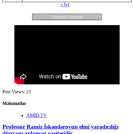
« İyl
Currency Converter
Post Views:
23
Məlumatlar
AMİD.TV
Professor Ramiz İskəndərovun elmi yaradıcılığı
dünyanı anlamaq vasitəsidir.