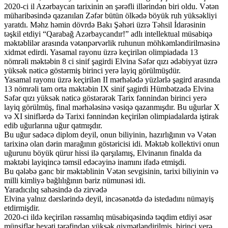
2020-ci il Azərbaycan tarixinin ən şərəfli illərindən biri oldu. Vətən
müharibəsində qazanılan Zəfər bütün ölkədə böyük ruh yüksəkliyi
yaratdı. Məhz həmin dövrdə Bakı Şəhəri üzrə Təhsil İdarəsinin
təşkil etdiyi “Qarabağ Azərbaycandır!” adlı intellektual müsabiqə
məktəblilər arasında vətənpərvərlik ruhunun möhkəmləndirilməsinə
xidmət edirdi. Yasamal rayonu üzrə keçirilən olimpiadada 13
nömrəli məktəbin 8 ci sinif şagirdi Elvina Səfər qızı ədəbiyyat üzrə
yüksək nəticə göstərmiş birinci yerə layiq görülmüşdür.
Yasamal rayonu üzrə keçirilən II mərhələdə yüzlərlə şagird arasında
13 nömrəli tam orta məktəbin IX sinif şagirdi Hümbətzadə Elvina
Səfər qızı yüksək nəticə göstərərək Tarix fənnindən birinci yerə
layiq görülmüş, final mərhələsinə vəsiqə qazanmışdır. Bu uğurlar X
və XI siniflərdə də Tarixi fənnindən keçirilən olimpiadalarda iştirak
edib uğurlarına uğur qatmışdır.
Bu uğur sadəcə diplom deyil, onun biliyinin, hazırlığının və Vətən
tarixinə olan dərin marağının göstəricisi idi. Məktəb kollektivi onun
uğurunu böyük qürur hissi ilə qarşılamış, Elvinanın finalda da
məktəbi layiqincə təmsil edəcəyinə inamını ifadə etmişdi.
Bu qələbə gənc bir məktəblinin Vətən sevgisinin, tarixi biliyinin və
milli kimliyə bağlılığının bariz nümunəsi idi.
Yaradıcılıq sahəsində də zirvədə
Elvina yalnız dərslərində deyil, incəsənətdə də istedadını nümayiş
etdirmişdir.
2020-ci ildə keçirilən rəssamlıq müsabiqəsində təqdim etdiyi əsər
münsiflər heyəti tərəfindən yüksək qiymətləndirilmiş, birinci yerə