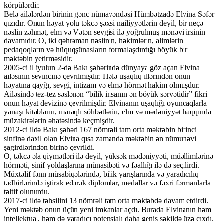
körpülərdir.
Belə ailələrdən birinin gənc nümayəndəsi Hümbətzadə Elvina Səfər
qızıdır. Onun həyat yolu təkcə şəxsi nailiyyətlərin deyil, bir neçə
nəslin zəhmət, elm və Vətən sevgisi ilə yoğrulmuş mənəvi irsinin
davamıdır. O, iki qəhrəman nəslinin, həkimlərin, alimlərin,
pedaqoqların və hüquqşünasların formalaşdırdığı böyük bir
məktəbin yetirməsidir.
2005-ci il iyulun 2-də Bakı şəhərində dünyaya göz açan Elvina
ailəsinin sevincinə çevrilmişdir. Hələ uşaqlıq illərindən onun
həyatına qayğı, sevgi, intizam və elmə hörmət hakim olmuşdur.
Ailəsində tez-tez səslənən “bilik insanın ən böyük sərvətidir” fikri
onun həyat devizinə çevrilmişdir. Elvinanın uşaqlığı oyuncaqlarla
yanaşı kitabların, maraqlı söhbətlərin, elm və mədəniyyət haqqında
müzakirələrin əhatəsində keçmişdir.
2012-ci ildə Bakı şəhəri 167 nömrəli tam orta məktəbin birinci
sinfinə daxil olan Elvina qısa zamanda məktəbin ən nümunəvi
şagirdlərindən birinə çevrildi.
O, təkcə əla qiymətləri ilə deyil, yüksək mədəniyyəti, müəllimlərinə
hörməti, sinif yoldaşlarına münasibəti və fəallığı ilə də seçilirdi.
Müxtəlif fənn müsabiqələrində, bilik yarışlarında və yaradıcılıq
tədbirlərində iştirak edərək diplomlar, medallar və fəxri fərmanlarla
təltif olunurdu.
2017-ci ildə təhsilini 13 nömrəli tam orta məktəbdə davam etdirdi.
Yeni məktəb onun üçün yeni imkanlar açdı. Burada Elvinanın həm
intellektual, həm də yaradıcı potensialı daha geniş şəkildə üzə çıxdı.