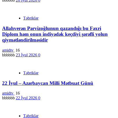
bbbbbb
26 İyul 2026
0
Təbriklər
Allahverən Pərvizoğlunun qazandığı bu Fəxri
Diplom həm onun indiyədək keçdiyi şərəfli yolun
qiymətləndirilməsidir
amidtv
16
bbbbbb
23 İyul 2026
0
Təbriklər
22 İyul – Azərbaycan Milli Mətbuat Günü
amidtv
16
bbbbbb
22 İyul 2026
0
Təbriklər