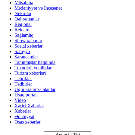
Müsahibə
Mədəniyyət və İncəsənət
Nekroloq
Qəhrəmanlar
Regional
Reklam
Sağlamlıq
Show xəbərlər
Sosial xəbərlər
Səhiyyə
Sərəncamlar
Tanınmışlar haqqında
Texnoloji yeniliklər
Turizm xəbərləri
Təbriklər
Tədbirlər
Uğurlara imza atanlar
Uşaq portalı
Video
Xarici Xəbərlər
Xəbərlər
Ədəbiyyat
Əsas xəbərlər
Avqust 2026