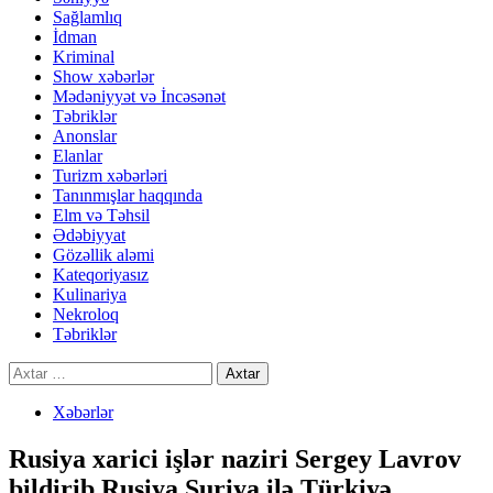
Sağlamlıq
İdman
Kriminal
Show xəbərlər
Mədəniyyət və İncəsənət
Təbriklər
Anonslar
Elanlar
Turizm xəbərləri
Tanınmışlar haqqında
Elm və Təhsil
Ədəbiyyat
Gözəllik aləmi
Kateqoriyasız
Kulinariya
Nekroloq
Təbriklər
Axtarış:
Xəbərlər
Rusiya xarici işlər naziri Sergey Lavrov
bildirib,Rusiya Suriya ilə Türkiyə