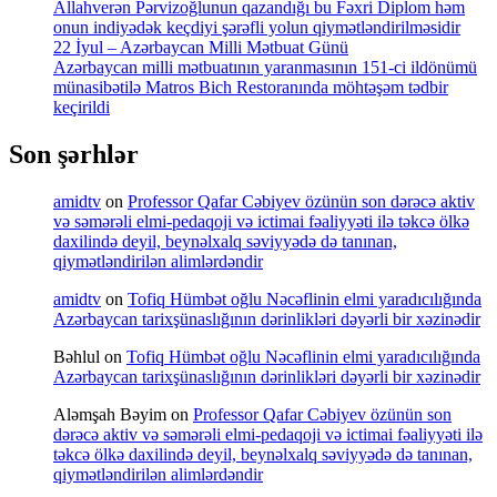
Allahverən Pərvizoğlunun qazandığı bu Fəxri Diplom həm
onun indiyədək keçdiyi şərəfli yolun qiymətləndirilməsidir
22 İyul – Azərbaycan Milli Mətbuat Günü
Azərbaycan milli mətbuatının yaranmasının 151-ci ildönümü
münasibətilə Matros Bich Restoranında möhtəşəm tədbir
keçirildi
Son şərhlər
amidtv
on
Professor Qafar Cəbiyev özünün son dərəcə aktiv
və səmərəli elmi-pedaqoji və ictimai fəaliyyəti ilə təkcə ölkə
daxilində deyil, beynəlxalq səviyyədə də tanınan,
qiymətləndirilən alimlərdəndir
amidtv
on
Tofiq Hümbət oğlu Nəcəflinin elmi yaradıcılığında
Azərbaycan tarixşünaslığının dərinlikləri dəyərli bir xəzinədir
Bəhlul
on
Tofiq Hümbət oğlu Nəcəflinin elmi yaradıcılığında
Azərbaycan tarixşünaslığının dərinlikləri dəyərli bir xəzinədir
Aləmşah Bəyim
on
Professor Qafar Cəbiyev özünün son
dərəcə aktiv və səmərəli elmi-pedaqoji və ictimai fəaliyyəti ilə
təkcə ölkə daxilində deyil, beynəlxalq səviyyədə də tanınan,
qiymətləndirilən alimlərdəndir