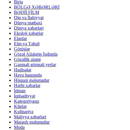
Birja
BÖLGƏ XƏBƏRLƏRİ
BƏDİİ FİLM
Din və İlahiyyat
Dünya mətbəxi
Dünya xəbərləri
Ekoloji xəbərlər
Elanlar
Elm və Təhsil
Görüşlər
Gözəl Ailələrin İşığında
Gözəllik aləmi
Gəzməli görməli yerlər
Hadisələr
Hava haqqında
Hüquqi məlumatlar
Hərbi xəbərlər
İdman
İqtisadiyyat
Kateqoriyasız
Kliplər
Kulinariya
Maliyyə xəbərləri
Maraqlı məlumatlar
Moda