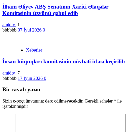
İlham Əliyev ABŞ Senatının Xarici Əlaqələr
Komitəsinin üzvünü qəbul edib
amidtv
1
bbbbbb
07 İyul 2026
0
Xəbərlər
İnsan hüquqları komitəsinin növbəti iclası keçirilib
amidtv
7
bbbbbb
17 İyun 2026
0
Bir cavab yazın
Sizin e-poçt ünvanınız dərc edilməyəcəkdir.
Gərəkli sahələr
*
ilə
işarələnmişdir