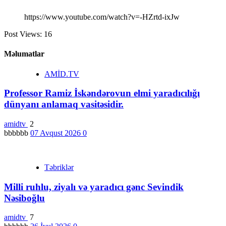
https://www.youtube.com/watch?v=-HZrtd-ixJw
Post Views:
16
Məlumatlar
AMİD.TV
Professor Ramiz İskəndərovun elmi yaradıcılığı
dünyanı anlamaq vasitəsidir.
amidtv
2
bbbbbb
07 Avqust 2026
0
Təbriklər
Milli ruhlu, ziyalı və yaradıcı gənc Sevindik
Nəsiboğlu
amidtv
7