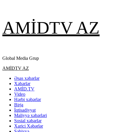
Skip
AMİDTV AZ
to
content
Global Media Grup
Primary
AMİDTV AZ
Menu
Əsas xəbərlər
Xəbərlər
AMİD.TV
Video
Hərbi xəbərlər
Birja
İqtisadiyyat
Maliyyə xəbərləri
Sosial xəbərlər
Xarici Xəbərlər
Səhiyyə