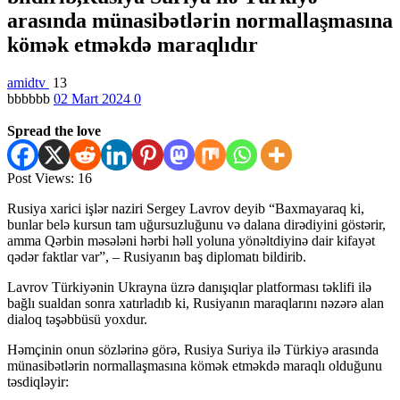
arasında münasibətlərin normallaşmasına
kömək etməkdə maraqlıdır
amidtv
13
bbbbbb
02 Mart 2024
0
Spread the love
Post Views:
16
Rusiya xarici işlər naziri Sergey Lavrov deyib “Baxmayaraq ki,
bunlar belə kursun tam uğursuzluğunu və dalana dirədiyini göstərir,
amma Qərbin məsələni hərbi həll yoluna yönəltdiyinə dair kifayət
qədər faktlar var”, – Rusiyanın baş diplomatı bildirib.
Lavrov Türkiyənin Ukrayna üzrə danışıqlar platforması təklifi ilə
bağlı sualdan sonra xatırladıb ki, Rusiyanın maraqlarını nəzərə alan
dialoq təşəbbüsü yoxdur.
Həmçinin onun sözlərinə görə, Rusiya Suriya ilə Türkiyə arasında
münasibətlərin normallaşmasına kömək etməkdə maraqlı olduğunu
təsdiqləyir: