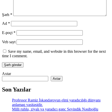
Şərh
*
Ad
*
E-poçt
*
Veb sayt
Save my name, email, and website in this browser for the next
time I comment.
Axtar
Axtar
Son Yazılar
Professor Ramiz İskəndərovun elmi yaradıcılığı dünyanı
anlamaq vasitəsidir.
Milli ruhlu, ziyalı və yaradıcı gənc Sevindik Nəsiboğlu