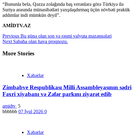
“Bununla belə, Qəzza zolağında baş verənlərə görə Türkiyə ilə
Suriya arasında münasibətləri yaxşılaşdırmaq üçün növbəti praktik
addımlar indi mümkün deyil”.
AMİDTV.AZ
Continue
Previous
Bu günə olan son və rəsmi valyuta məzənnələri
Next
Sabaha olan hava proqnozu.
Reading
More Stories
Xəbərlər
Zimbabve Respublikası Milli Assambleyasının sədri
Fəxri xiyabanı və Zəfər parkını ziyarət edib
amidtv
5
bbbbbb
07 İyul 2026
0
Xəbərlər