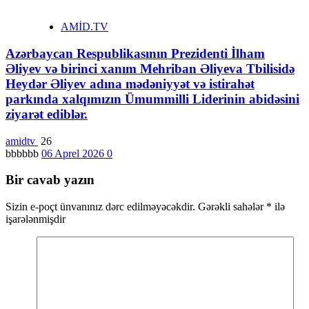
AMİD.TV
Azərbaycan Respublikasının Prezidenti İlham
Əliyev və birinci xanım Mehriban Əliyeva Tbilisidə
Heydər Əliyev adına mədəniyyət və istirahət
parkında xalqımızın Ümummilli Liderinin abidəsini
ziyarət ediblər.
amidtv
26
bbbbbb
06 Aprel 2026
0
Bir cavab yazın
Sizin e-poçt ünvanınız dərc edilməyəcəkdir.
Gərəkli sahələr
*
ilə
işarələnmişdir