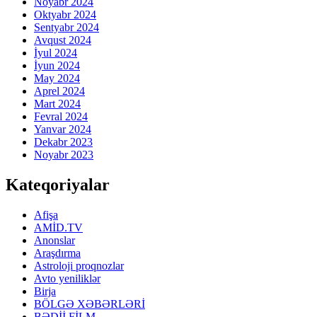
Noyabr 2024
Oktyabr 2024
Sentyabr 2024
Avqust 2024
İyul 2024
İyun 2024
May 2024
Aprel 2024
Mart 2024
Fevral 2024
Yanvar 2024
Dekabr 2023
Noyabr 2023
Kateqoriyalar
Afişa
AMİD.TV
Anonslar
Araşdırma
Astroloji proqnozlar
Avto yeniliklər
Birja
BÖLGƏ XƏBƏRLƏRİ
BƏDİİ FİLM