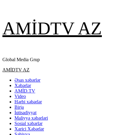
Skip
AMİDTV AZ
to
content
Global Media Grup
Primary
AMİDTV AZ
Menu
Əsas xəbərlər
Xəbərlər
AMİD.TV
Video
Hərbi xəbərlər
Birja
İqtisadiyyat
Maliyyə xəbərləri
Sosial xəbərlər
Xarici Xəbərlər
Səhiyyə