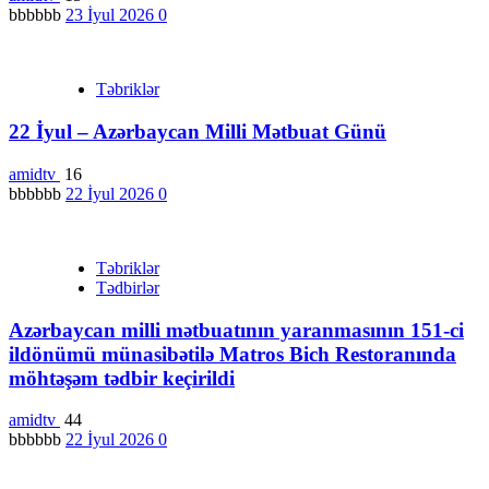
bbbbbb
23 İyul 2026
0
Təbriklər
22 İyul – Azərbaycan Milli Mətbuat Günü
amidtv
16
bbbbbb
22 İyul 2026
0
Təbriklər
Tədbirlər
Azərbaycan milli mətbuatının yaranmasının 151-ci
ildönümü münasibətilə Matros Bich Restoranında
möhtəşəm tədbir keçirildi
amidtv
44
bbbbbb
22 İyul 2026
0