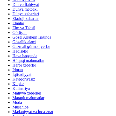
Din və İlahiyyat
Dünya mətbəxi
Dünya xəbərləri
Ekoloji xəbərlər
Elanlar
Elm və Təhsil
Görüşlər
Gözəl Ailələrin İşığında
Gözəllik aləmi
Gəzməli görməli yerlər
Hadisələr
Hava haqqında
Hüquqi məlumatlar
Hərbi xəbərlər
İdman
İqtisadiyyat
Kateqoriyasız
Kliplər
Kulinariya
Maliyyə xəbərləri
Maraqlı məlumatlar
Moda
Müsahibə
Mədəniyyət və İncəsənət