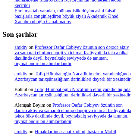
keçirildi
Elmi məktəb yaradan, mühəndislik düşüncəsini fəlsəfi
baxışlarla zənginləşdirən böyük ziyalı Akademik Əhəd
Xanəhməd oğlu Canəhmədov
Son şərhlər
amidtv
on
Professor Qafar Cəbiyev özünün son dərəcə aktiv
və səmərəli elmi-pedaqoji və ictimai fəaliyyəti ilə təkcə ölkə
daxilində deyil, beynəlxalq səviyyədə də tanınan,
qiymətləndirilən alimlərdəndir
amidtv
on
Tofiq Hümbət oğlu Nəcəflinin elmi yaradıcılığında
Azərbaycan tarixşünaslığının dərinlikləri dəyərli bir xəzinədir
Bəhlul
on
Tofiq Hümbət oğlu Nəcəflinin elmi yaradıcılığında
Azərbaycan tarixşünaslığının dərinlikləri dəyərli bir xəzinədir
Aləmşah Bəyim
on
Professor Qafar Cəbiyev özünün son
dərəcə aktiv və səmərəli elmi-pedaqoji və ictimai fəaliyyəti ilə
təkcə ölkə daxilində deyil, beynəlxalq səviyyədə də tanınan,
qiymətləndirilən alimlərdəndir
amidtv
on
Əməkdar incəsənət xadimi, bəstəkar Mobil