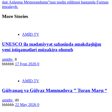
dair Anlaşma Memorandumu”nun təsdiq edilməsi haqqında Fərman
imzalayıb.
More Stories
AMİD.TV
UNESCO ilə mədəniyyət sahəsində əməkdaşlığın
yeni istiqamətləri müzakirə olunub
amidtv
8
bbbbbb
17 İyun 2026
0
AMİD.TV
Gülyanaq və Gülyaz Məmmədova ” Turan Marşı “
amidtv
49
bbbbbb
22 May 2026
0