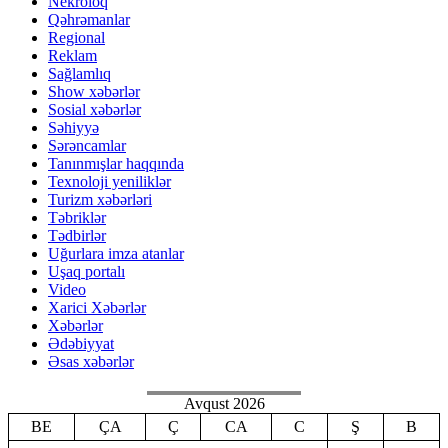
Nekroloq
Qəhrəmanlar
Regional
Reklam
Sağlamlıq
Show xəbərlər
Sosial xəbərlər
Səhiyyə
Sərəncamlar
Tanınmışlar haqqında
Texnoloji yeniliklər
Turizm xəbərləri
Təbriklər
Tədbirlər
Uğurlara imza atanlar
Uşaq portalı
Video
Xarici Xəbərlər
Xəbərlər
Ədəbiyyat
Əsas xəbərlər
Avqust 2026
BE
ÇA
Ç
CA
C
Ş
B