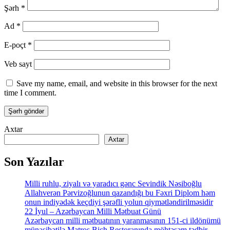
Şərh
*
Ad
*
E-poçt
*
Veb sayt
Save my name, email, and website in this browser for the next
time I comment.
Axtar
Axtar
Son Yazılar
Milli ruhlu, ziyalı və yaradıcı gənc Sevindik Nəsiboğlu
Allahverən Pərvizoğlunun qazandığı bu Fəxri Diplom həm
onun indiyədək keçdiyi şərəfli yolun qiymətləndirilməsidir
22 İyul – Azərbaycan Milli Mətbuat Günü
Azərbaycan milli mətbuatının yaranmasının 151-ci ildönümü
münasibətilə Matros Bich Restoranında möhtəşəm tədbir