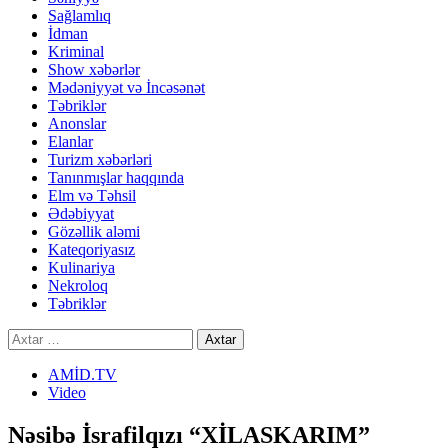
Sağlamlıq
İdman
Kriminal
Show xəbərlər
Mədəniyyət və İncəsənət
Təbriklər
Anonslar
Elanlar
Turizm xəbərləri
Tanınmışlar haqqında
Elm və Təhsil
Ədəbiyyat
Gözəllik aləmi
Kateqoriyasız
Kulinariya
Nekroloq
Təbriklər
Axtarış:
AMİD.TV
Video
Nəsibə İsrafilqızı “XİLASKARIM”