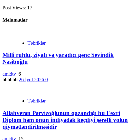
Post Views:
17
Məlumatlar
Təbriklər
Milli ruhlu, ziyalı və yaradıcı gənc Sevindik
Nəsiboğlu
amidtv
6
bbbbbb
26 İyul 2026
0
Təbriklər
Allahverən Pərvizoğlunun qazandığı bu Fəxri
Diplom həm onun indiyədək keçdiyi şərəfli yolun
qiymətləndirilməsidir
amidtv
15