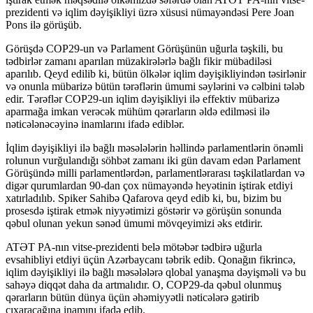
prezidenti və iqlim dəyişikliyi üzrə xüsusi nümayəndəsi Pere Joan
Pons ilə görüşüb.
Görüşdə COP29-un və Parlament Görüşünün uğurla təşkili, bu
tədbirlər zamanı aparılan müzakirələrlə bağlı fikir mübadiləsi
aparılıb. Qeyd edilib ki, bütün ölkələr iqlim dəyişikliyindən təsirlənir
və onunla mübarizə bütün tərəflərin ümumi səylərini və cəlbini tələb
edir. Tərəflər COP29-un iqlim dəyişikliyi ilə effektiv mübarizə
aparmağa imkan verəcək mühüm qərarların əldə edilməsi ilə
nəticələnəcəyinə inamlarını ifadə ediblər.
İqlim dəyişikliyi ilə bağlı məsələlərin həllində parlamentlərin önəmli
rolunun vurğulandığı söhbət zamanı iki gün davam edən Parlament
Görüşündə milli parlamentlərdən, parlamentlərarası təşkilatlardan və
digər qurumlardan 90-dan çox nümayəndə heyətinin iştirak etdiyi
xatırladılıb. Spiker Sahibə Qafarova qeyd edib ki, bu, bizim bu
prosesdə iştirak etmək niyyətimizi göstərir və görüşün sonunda
qəbul olunan yekun sənəd ümumi mövqeyimizi əks etdirir.
ATƏT PA-nın vitse-prezidenti belə mötəbər tədbirə uğurla
evsahibliyi etdiyi üçün Azərbaycanı təbrik edib. Qonağın fikrincə,
iqlim dəyişikliyi ilə bağlı məsələlərə qlobal yanaşma dəyişməli və bu
sahəyə diqqət daha da artmalıdır. O, COP29-da qəbul olunmuş
qərarların bütün dünya üçün əhəmiyyətli nəticələrə gətirib
çıxaracağına inamını ifadə edib.