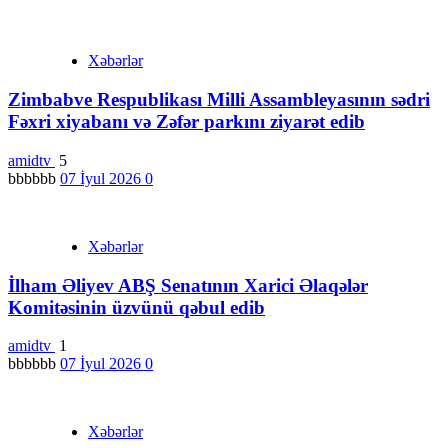
Xəbərlər
Zimbabve Respublikası Milli Assambleyasının sədri
Fəxri xiyabanı və Zəfər parkını ziyarət edib
amidtv
5
bbbbbb
07 İyul 2026
0
Xəbərlər
İlham Əliyev ABŞ Senatının Xarici Əlaqələr
Komitəsinin üzvünü qəbul edib
amidtv
1
bbbbbb
07 İyul 2026
0
Xəbərlər