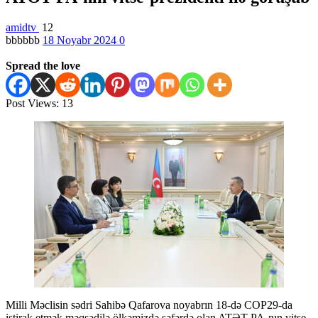
amidtv
12
bbbbbb
18 Noyabr 2024
0
Spread the love
Post Views:
13
Milli Məclisin sədri Sahibə Qafarova noyabrın 18-də COP29-da
iştirak etmək məqsədilə ölkəmizdə səfərdə olan ATƏT PA-nın vitse-