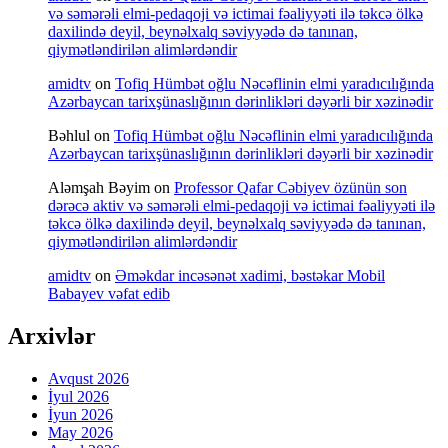
və səmərəli elmi-pedaqoji və ictimai fəaliyyəti ilə təkcə ölkə
daxilində deyil, beynəlxalq səviyyədə də tanınan,
qiymətləndirilən alimlərdəndir
amidtv
on
Tofiq Hümbət oğlu Nəcəflinin elmi yaradıcılığında
Azərbaycan tarixşünaslığının dərinlikləri dəyərli bir xəzinədir
Bəhlul
on
Tofiq Hümbət oğlu Nəcəflinin elmi yaradıcılığında
Azərbaycan tarixşünaslığının dərinlikləri dəyərli bir xəzinədir
Aləmşah Bəyim
on
Professor Qafar Cəbiyev özünün son
dərəcə aktiv və səmərəli elmi-pedaqoji və ictimai fəaliyyəti ilə
təkcə ölkə daxilində deyil, beynəlxalq səviyyədə də tanınan,
qiymətləndirilən alimlərdəndir
amidtv
on
Əməkdar incəsənət xadimi, bəstəkar Mobil
Babayev vəfat edib
Arxivlər
Avqust 2026
İyul 2026
İyun 2026
May 2026