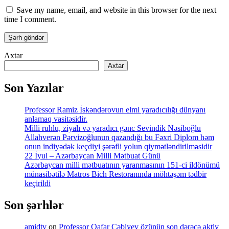
Save my name, email, and website in this browser for the next
time I comment.
Axtar
Axtar
Son Yazılar
Professor Ramiz İskəndərovun elmi yaradıcılığı dünyanı
anlamaq vasitəsidir.
Milli ruhlu, ziyalı və yaradıcı gənc Sevindik Nəsiboğlu
Allahverən Pərvizoğlunun qazandığı bu Fəxri Diplom həm
onun indiyədək keçdiyi şərəfli yolun qiymətləndirilməsidir
22 İyul – Azərbaycan Milli Mətbuat Günü
Azərbaycan milli mətbuatının yaranmasının 151-ci ildönümü
münasibətilə Matros Bich Restoranında möhtəşəm tədbir
keçirildi
Son şərhlər
amidtv
on
Professor Qafar Cəbiyev özünün son dərəcə aktiv