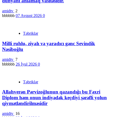
dünyanı anlamaq vasitəsidir.
amidtv
2
bbbbbb
07 Avqust 2026
0
Təbriklər
Milli ruhlu, ziyalı və yaradıcı gənc Sevindik
Nəsiboğlu
amidtv
7
bbbbbb
26 İyul 2026
0
Təbriklər
Allahverən Pərvizoğlunun qazandığı bu Fəxri
Diplom həm onun indiyədək keçdiyi şərəfli yolun
qiymətləndirilməsidir
amidtv
16