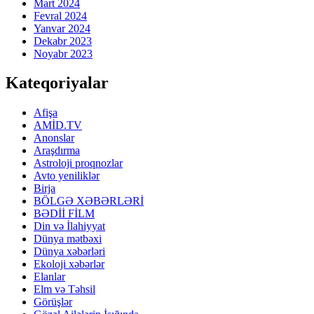
Mart 2024
Fevral 2024
Yanvar 2024
Dekabr 2023
Noyabr 2023
Kateqoriyalar
Afişa
AMİD.TV
Anonslar
Araşdırma
Astroloji proqnozlar
Avto yeniliklər
Birja
BÖLGƏ XƏBƏRLƏRİ
BƏDİİ FİLM
Din və İlahiyyat
Dünya mətbəxi
Dünya xəbərləri
Ekoloji xəbərlər
Elanlar
Elm və Təhsil
Görüşlər