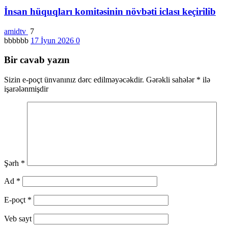
İnsan hüquqları komitəsinin növbəti iclası keçirilib
amidtv
7
bbbbbb
17 İyun 2026
0
Bir cavab yazın
Sizin e-poçt ünvanınız dərc edilməyəcəkdir.
Gərəkli sahələr
*
ilə
işarələnmişdir
Şərh
*
Ad
*
E-poçt
*
Veb sayt