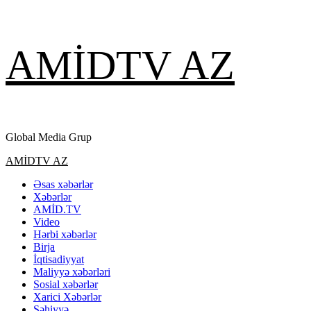
Skip
AMİDTV AZ
to
content
Global Media Grup
Primary
AMİDTV AZ
Menu
Əsas xəbərlər
Xəbərlər
AMİD.TV
Video
Hərbi xəbərlər
Birja
İqtisadiyyat
Maliyyə xəbərləri
Sosial xəbərlər
Xarici Xəbərlər
Səhiyyə