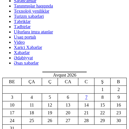
Sərəncamlar
Tanınmışlar haqqında
Texnoloji yeniliklər
Turizm xəbərləri
Təbriklər
Tədbirlər
Uğurlara imza atanlar
Uşaq portalı
Video
Xarici Xəbərlər
Xəbərlər
Ədəbiyyat
Əsas xəbərlər
Avqust 2026
BE
ÇA
Ç
CA
C
Ş
B
1
2
3
4
5
6
7
8
9
10
11
12
13
14
15
16
17
18
19
20
21
22
23
24
25
26
27
28
29
30
31