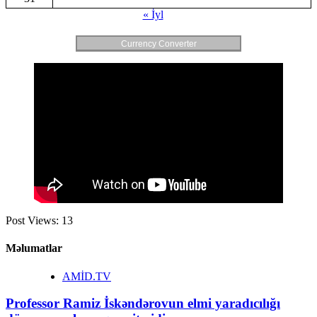
« İyl
Currency Converter
Post Views:
13
Məlumatlar
AMİD.TV
Professor Ramiz İskəndərovun elmi yaradıcılığı