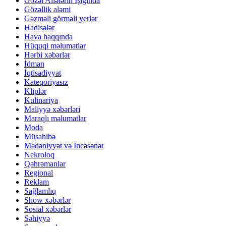
Gözəl Ailələrin İşığında
Gözəllik aləmi
Gəzməli görməli yerlər
Hadisələr
Hava haqqında
Hüquqi məlumatlar
Hərbi xəbərlər
İdman
İqtisadiyyat
Kateqoriyasız
Kliplər
Kulinariya
Maliyyə xəbərləri
Maraqlı məlumatlar
Moda
Müsahibə
Mədəniyyət və İncəsənət
Nekroloq
Qəhrəmanlar
Regional
Reklam
Sağlamlıq
Show xəbərlər
Sosial xəbərlər
Səhiyyə