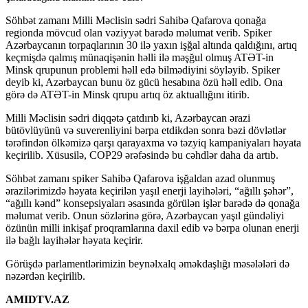
Söhbət zamanı Milli Məclisin sədri Sahibə Qafarova qonağa
regionda mövcud olan vəziyyət barədə məlumat verib. Spiker
Azərbaycanın torpaqlarının 30 ilə yaxın işğal altında qaldığını, artıq
keçmişdə qalmış münaqişənin həlli ilə məşğul olmuş ATƏT-in
Minsk qrupunun problemi həll edə bilmədiyini söyləyib. Spiker
deyib ki, Azərbaycan bunu öz gücü hesabına özü həll edib. Ona
görə də ATƏT-in Minsk qrupu artıq öz aktuallığını itirib.
Milli Məclisin sədri diqqətə çatdırıb ki, Azərbaycan ərazi
bütövlüyünü və suverenliyini bərpa etdikdən sonra bəzi dövlətlər
tərəfindən ölkəmizə qarşı qarayaxma və təzyiq kampaniyaları həyata
keçirilib. Xüsusilə, COP29 ərəfəsində bu cəhdlər daha da artıb.
Söhbət zamanı spiker Sahibə Qafarova işğaldan azad olunmuş
ərazilərimizdə həyata keçirilən yaşıl enerji layihələri, “ağıllı şəhər”,
“ağıllı kənd” konsepsiyaları əsasında görülən işlər barədə də qonağa
məlumat verib. Onun sözlərinə görə, Azərbaycan yaşıl gündəliyi
özünün milli inkişaf proqramlarına daxil edib və bərpa olunan enerji
ilə bağlı layihələr həyata keçirir.
Görüşdə parlamentlərimizin beynəlxalq əməkdaşlığı məsələləri də
nəzərdən keçirilib.
AMIDTV.AZ