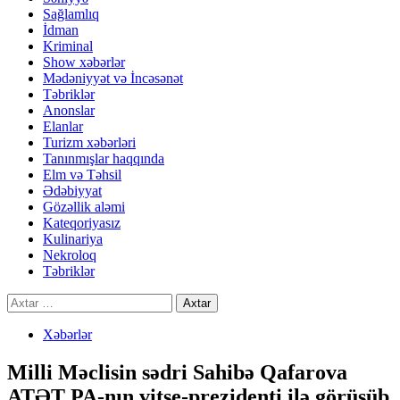
Sağlamlıq
İdman
Kriminal
Show xəbərlər
Mədəniyyət və İncəsənət
Təbriklər
Anonslar
Elanlar
Turizm xəbərləri
Tanınmışlar haqqında
Elm və Təhsil
Ədəbiyyat
Gözəllik aləmi
Kateqoriyasız
Kulinariya
Nekroloq
Təbriklər
Axtarış:
Xəbərlər
Milli Məclisin sədri Sahibə Qafarova
ATƏT PA-nın vitse-prezidenti ilə görüşüb