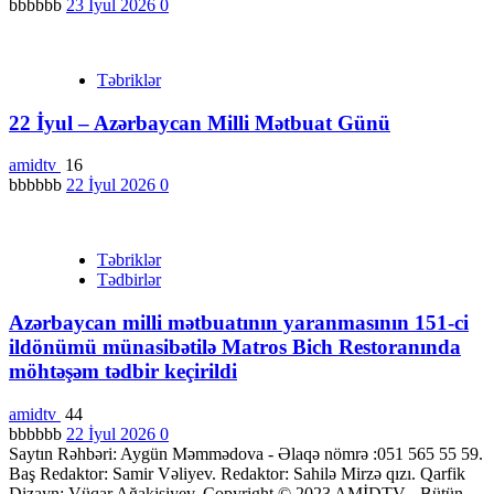
bbbbbb
23 İyul 2026
0
Təbriklər
22 İyul – Azərbaycan Milli Mətbuat Günü
amidtv
16
bbbbbb
22 İyul 2026
0
Təbriklər
Tədbirlər
Azərbaycan milli mətbuatının yaranmasının 151-ci
ildönümü münasibətilə Matros Bich Restoranında
möhtəşəm tədbir keçirildi
amidtv
44
bbbbbb
22 İyul 2026
0
Saytın Rəhbəri: Aygün Məmmədova - Əlaqə nömrə :051 565 55 59.
Baş Redaktor: Samir Vəliyev. Redaktor: Sahilə Mirzə qızı. Qarfik
Dizayn: Vüqar Ağakişiyev. Copyright © 2023 AMİDTV - Bütün