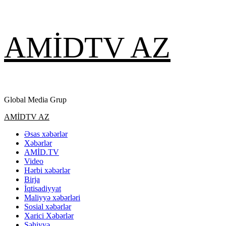
Skip
AMİDTV AZ
to
content
Global Media Grup
Primary
AMİDTV AZ
Menu
Əsas xəbərlər
Xəbərlər
AMİD.TV
Video
Hərbi xəbərlər
Birja
İqtisadiyyat
Maliyyə xəbərləri
Sosial xəbərlər
Xarici Xəbərlər
Səhiyyə