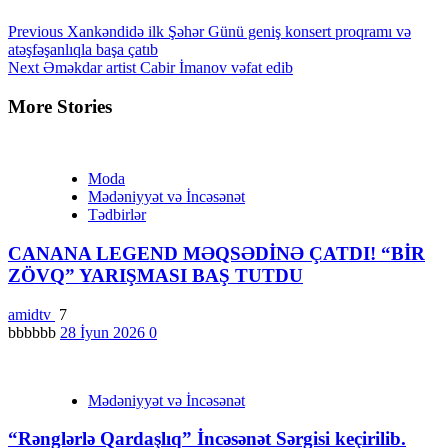
Continue
Previous
Xankəndidə ilk Şəhər Günü geniş konsert proqramı və
atəşfəşanlıqla başa çatıb
Reading
Next
Əməkdar artist Cabir İmanov vəfat edib
More Stories
Moda
Mədəniyyət və İncəsənət
Tədbirlər
CANANA LEGEND MƏQSƏDİNƏ ÇATDI! “BİR
ZÖVQ” YARIŞMASI BAŞ TUTDU
amidtv
7
bbbbbb
28 İyun 2026
0
Mədəniyyət və İncəsənət
“Rənglərlə Qardaşlıq” İncəsənət Sərgisi keçirilib.