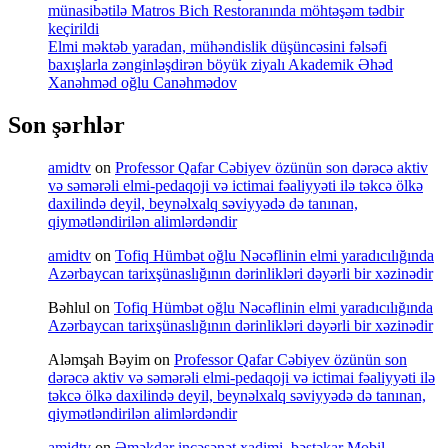
münasibətilə Matros Bich Restoranında möhtəşəm tədbir
keçirildi
Elmi məktəb yaradan, mühəndislik düşüncəsini fəlsəfi
baxışlarla zənginləşdirən böyük ziyalı Akademik Əhəd
Xanəhməd oğlu Canəhmədov
Son şərhlər
amidtv
on
Professor Qafar Cəbiyev özünün son dərəcə aktiv
və səmərəli elmi-pedaqoji və ictimai fəaliyyəti ilə təkcə ölkə
daxilində deyil, beynəlxalq səviyyədə də tanınan,
qiymətləndirilən alimlərdəndir
amidtv
on
Tofiq Hümbət oğlu Nəcəflinin elmi yaradıcılığında
Azərbaycan tarixşünaslığının dərinlikləri dəyərli bir xəzinədir
Bəhlul
on
Tofiq Hümbət oğlu Nəcəflinin elmi yaradıcılığında
Azərbaycan tarixşünaslığının dərinlikləri dəyərli bir xəzinədir
Aləmşah Bəyim
on
Professor Qafar Cəbiyev özünün son
dərəcə aktiv və səmərəli elmi-pedaqoji və ictimai fəaliyyəti ilə
təkcə ölkə daxilində deyil, beynəlxalq səviyyədə də tanınan,
qiymətləndirilən alimlərdəndir
amidtv
on
Əməkdar incəsənət xadimi, bəstəkar Mobil