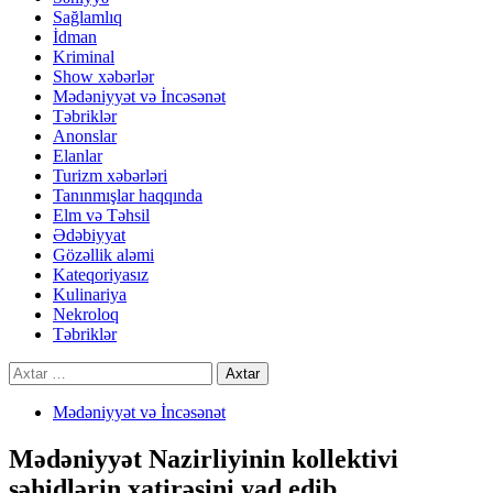
Sağlamlıq
İdman
Kriminal
Show xəbərlər
Mədəniyyət və İncəsənət
Təbriklər
Anonslar
Elanlar
Turizm xəbərləri
Tanınmışlar haqqında
Elm və Təhsil
Ədəbiyyat
Gözəllik aləmi
Kateqoriyasız
Kulinariya
Nekroloq
Təbriklər
Axtarış:
Mədəniyyət və İncəsənət
Mədəniyyət Nazirliyinin kollektivi
şəhidlərin xatirəsini yad edib