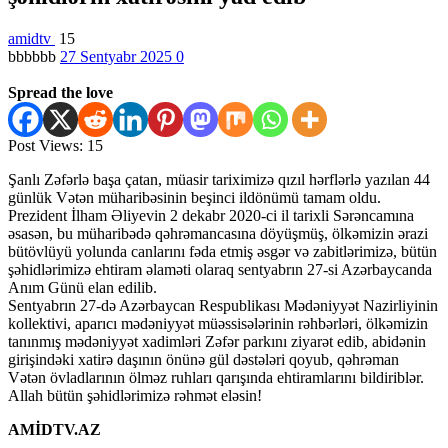
amidtv
15
bbbbbb
27 Sentyabr 2025
0
Spread the love
Post Views:
15
Şanlı Zəfərlə başa çatan, müasir tariximizə qızıl hərflərlə yazılan 44
günlük Vətən müharibəsinin beşinci ildönümü tamam oldu.
Prezident İlham Əliyevin 2 dekabr 2020-ci il tarixli Sərəncamına
əsasən, bu müharibədə qəhrəmancasına döyüşmüş, ölkəmizin ərazi
bütövlüyü yolunda canlarını fəda etmiş əsgər və zabitlərimizə, bütün
şəhidlərimizə ehtiram əlaməti olaraq sentyabrın 27-si Azərbaycanda
Anım Günü elan edilib.
Sentyabrın 27-də Azərbaycan Respublikası Mədəniyyət Nazirliyinin
kollektivi, aparıcı mədəniyyət müəssisələrinin rəhbərləri, ölkəmizin
tanınmış mədəniyyət xadimləri Zəfər parkını ziyarət edib, abidənin
girişindəki xatirə daşının önünə gül dəstələri qoyub, qəhrəman
Vətən övladlarının ölməz ruhları qarışında ehtiramlarını bildiriblər.
Allah bütün şəhidlərimizə rəhmət eləsin!
AMİDTV.AZ