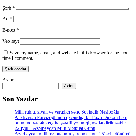
Şərh
*
Ad
*
E-poçt
*
Veb sayt
Save my name, email, and website in this browser for the next
time I comment.
Axtar
Axtar
Son Yazılar
Milli ruhlu, ziyalı və yaradıcı gənc Sevindik Nəsiboğlu
Allahverən Pərvizoğlunun qazandığı bu Fəxri Diplom həm
onun indiyədək keçdiyi şərəfli yolun qiymətləndirilməsidir
22 İyul – Azərbaycan Milli Mətbuat Günü
Azərbaycan milli mətbuatının yaranmasının 151-ci ildönümü