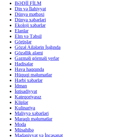
BƏDİİ FİLM
Din və İlahiyyat
Dünya mətbəxi
Dünya xəbərləri
Ekoloji xəbərlər
Elanlar
Elm və Təhsil
Görüşlər
Gözəl Ailələrin İşığında
Gözəllik aləmi
Gəzməli görməli yerlər
Hadisələr
Hava haqqında
Hüquqi məlumatlar
Hərbi xəbərlər
İdman
İqtisadiyyat
Kateqoriyasız
Kliplər
Kulinariya
Maliyyə xəbərləri
Maraqlı məlumatlar
Moda
Müsahibə
Mədəniyyət və İncəsənət