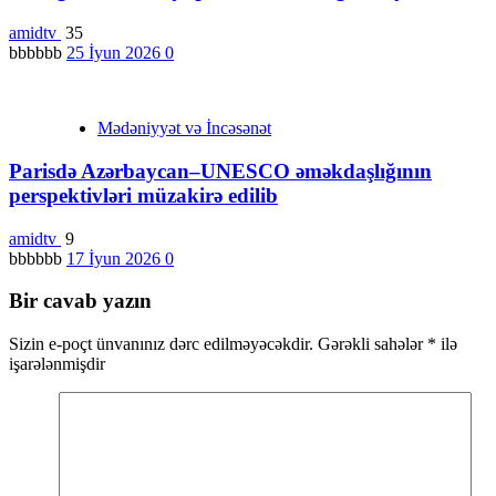
amidtv
35
bbbbbb
25 İyun 2026
0
Mədəniyyət və İncəsənət
Parisdə Azərbaycan–UNESCO əməkdaşlığının
perspektivləri müzakirə edilib
amidtv
9
bbbbbb
17 İyun 2026
0
Bir cavab yazın
Sizin e-poçt ünvanınız dərc edilməyəcəkdir.
Gərəkli sahələr
*
ilə
işarələnmişdir