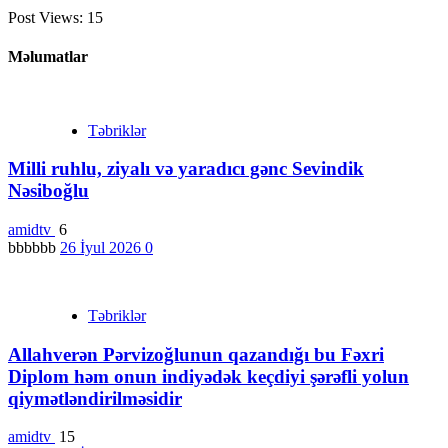
Post Views:
15
Məlumatlar
Təbriklər
Milli ruhlu, ziyalı və yaradıcı gənc Sevindik
Nəsiboğlu
amidtv
6
bbbbbb
26 İyul 2026
0
Təbriklər
Allahverən Pərvizoğlunun qazandığı bu Fəxri
Diplom həm onun indiyədək keçdiyi şərəfli yolun
qiymətləndirilməsidir
amidtv
15