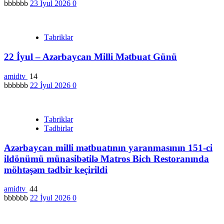
bbbbbb
23 İyul 2026
0
Təbriklər
22 İyul – Azərbaycan Milli Mətbuat Günü
amidtv
14
bbbbbb
22 İyul 2026
0
Təbriklər
Tədbirlər
Azərbaycan milli mətbuatının yaranmasının 151-ci
ildönümü münasibətilə Matros Bich Restoranında
möhtəşəm tədbir keçirildi
amidtv
44
bbbbbb
22 İyul 2026
0