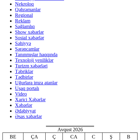
Nekroloq
Qəhrəmanlar
Regional
Reklam
Sağlamlıq
Show xəbərlər
Sosial xəbərlər
Səhiyyə
Sərəncamlar
Tanınmışlar haqqında
Texnoloji yeniliklər
Turizm xəbərləri
Təbriklər
Tədbirlər
Uğurlara imza atanlar
Uşaq portalı
Video
Xarici Xəbərlər
Xəbərlər
Ədəbiyyat
Əsas xəbərlər
Avqust 2026
BE
ÇA
Ç
CA
C
Ş
B