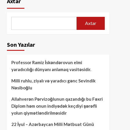
Axtar
Axtar
Son Yazılar
Professor Ramiz İskəndərovun elmi
yaradıcılığı dünyanı anlamaq vasitəsidir.
Milli ruhlu, ziyalı və yaradıcı gənc Sevindik
Nəsiboğlu
Allahverən Pərvizoğlunun qazandığı bu Fəxri
Diplom həm onun indiyədək keçdiyi şərəfli
yolun qiymətləndirilməsidir
22 İyul – Azərbaycan Milli Mətbuat Günü