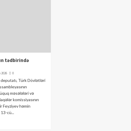
n tədbirində
n 2026
0
n deputatı, Türk Dövlətləri
ssambleyasının
quq məsələləri və
laqələr komissiyasının
r Feyziyev həmin
 13-cü...