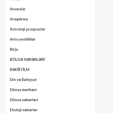
Anonslar
Araşdırma
Astroloji proqnozlar
Avto yeniliklər
Birja
BÖLGƏ XƏBƏRLƏRİ
BƏDİİ FİLM
Din və İlahiyyat
Dünya mətbəxi
Dünya xəbərləri
Ekoloji xəbərlər