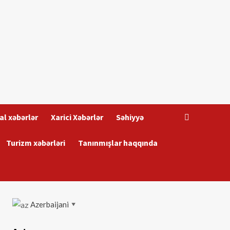
al xəbərlər
Xarici Xəbərlər
Səhiyyə
Turizm xəbərləri
Tanınmışlar haqqında
Azerbaijani
▼