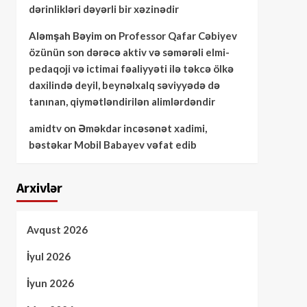
dərinlikləri dəyərli bir xəzinədir
Aləmşah Bəyim
on
Professor Qafar Cəbiyev
özünün son dərəcə aktiv və səmərəli elmi-
pedaqoji və ictimai fəaliyyəti ilə təkcə ölkə
daxilində deyil, beynəlxalq səviyyədə də
tanınan, qiymətləndirilən alimlərdəndir
amidtv
on
Əməkdar incəsənət xadimi,
bəstəkar Mobil Babayev vəfat edib
Arxivlər
Avqust 2026
İyul 2026
İyun 2026