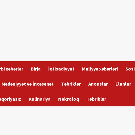
bi xəbərlər
Birja
İqtisadiyyat
Maliyyə xəbərləri
Sosi
Mədəniyyət və İncəsənət
Təbriklər
Anonslar
Elanlar
eqoriyasız
Kulinariya
Nekroloq
Təbriklər