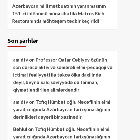
Azərbaycan milli mətbuatının yaranmasının
151-ci ildönümü münasibətilə Matros Bich
Restoranında möhtəşəm tədbir keçirildi
Son şərhlər
amidtv
on
Professor Qafar Cəbiyev özünün
son dərəcə aktiv və səmərəli elmi-pedaqoji və
ictimai fəaliyyəti ilə təkcə ölkə daxilində
deyil, beynəlxalq səviyyədə də tanınan,
qiymətləndirilən alimlərdəndir
amidtv
on
Tofiq Hümbət oğlu Nəcəflinin elmi
yaradıcılığında Azərbaycan tarixşünaslığının
dərinlikləri dəyərli bir xəzinədir
Bəhlul
on
Tofiq Hümbət oğlu Nəcəflinin elmi
yaradıcılığında Azərbaycan tarixşünaslığının