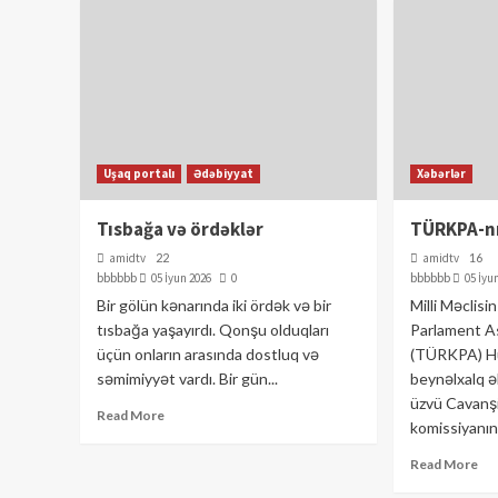
Uşaq portalı
Ədəbiyyat
Xəbərlər
Tısbağa və ördəklər
TÜRKPA-nı
amidtv
22
amidtv
16
bbbbbb
05 İyun 2026
0
bbbbbb
05 İyu
Bir gölün kənarında iki ördək və bir
Milli Məclisi
tısbağa yaşayırdı. Qonşu olduqları
Parlament A
üçün onların arasında dostluq və
(TÜRKPA) Hü
səmimiyyət vardı. Bir gün...
beynəlxalq ə
üzvü Cavanşi
Read More
komissiyanın
Read More