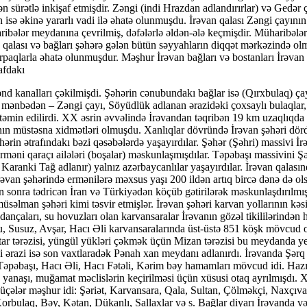
ən sürətlə inkişaf etmişdir. Zəngi (indi Hrazdan adlandırırlar) və Gedər 
 isə əkinə yararlı vadi ilə əhatə olunmuşdu. İrəvan qalası Zəngi çayının 
ibələr meydanına çevrilmiş, dəfələrlə əldən-ələ keçmişdir. Müharibələr 
qalası və bağları şəhərə gələn bütün səyyahların diqqət mərkəzində olm
orpaqlarla əhatə olunmuşdur. Məşhur İrəvan bağları və bostanları İrəva
afdakı
da bu küçələr məşhur idi: Şəriət, Karvansara, Qala, Sultan, Çölməkçi, Naxçıvan, Bazar, Daşlı, Paşa xan, Qəriblər ocağı, Dəyirmanlı, Məscid, Fəhlə bazarı, Təpəbaşı, Qəbiristan, Naib, Mir Cəfər, Rüstəm xan, İmamrə, Korbulaq, Bəy, Kətan, Dükanlı, Sallaxlar və s. Bağlar diyarı İrəvanda və onun ətrafında 1473 bağ mövcud olmuşdur ki, onlardan 772-si şəhərin içərisində idi. Sərdar bağı, Dəlmə, Abbasdərəsi, Abuhəyat, Keşağlı, Qızılqala, Dərə bağı, Səvzikəri, Xosrovabad, Söyüdlü, Qul dərəsi, Kənkan, Kərpicxana bağlarının ad-sanı İrəvandan çox- çox uzaqlara yayılmışdı. İrəvan bağlarının bəzi məhsulları qurudulmuş şəkildə Avropaya ixrac edilirdi. Şəhərdə və onun ətrafında 45 dəyirman mövcud idi. Azərbaycanlılara məxsus Hacıbəyim, Məhəmməd xan, Sübhanqulu xan, Qala, Xan, Doqquz dəyirmanlar şəhərin ən böyük dəyir­manları olmuşdur. Tarixi ədəbiyyatda İrəvan şəhərində 15-ə yaxın məscidin və iki erməni kilsəsinin adları keçir. Göy məscid (yaxud Hüseynəli xan), Qala məscidi (Sərdar, yaxud Abbas Mirzə), Şah Abbas, Təpəbaşı, Zal xan (yaxud Şəhər), Sərtib xan, Hacı Novruzəli bəy, Dəmirbulaq, Hacı Cəfər bəy, Rəcəb paşa, Məhəmməd Sərtib xan, Hacı İnam məscidlərinin minarələri uzaqdan İrəvanın müsəl­man şəhəri olmasını nişan verirdi. Ermənistanda sovet hakimiyyəti qurulduqdan sonra məs­cidlər bir-birinin ardınca dağıdılmışdır. Cənubi Qafqazın ən böyük məscidi olan Göy məsciddə İrəvan şəhərinin tarix muzeyi yerləşdirilmiş, Zal xan məscidi rəssamların sərgi salonuna çevrilmişdi. Yalnız Dəmirbulaq məscidi 1988-ci ilədək öz məqsədinə xidmət edirdi, hazırda həmin məscid də yer üzündən silinmiş, onun yerində hündürmərtəbəli bina ucaldılmışdır. Şəhərdə məscidlərlə yanaşı mövcud olan Poğos-Petros və Katoğke kilsələri vaxtilə xristian missionerlərinin vəsaiti hesabına tikilmişdi və məqsəd ermənilərin şəhərə axınını təmin et­məkdən ibarət idi. 1918-ci ildə Cənubi Qafqazda ilk dəfə erməni dövləti – Ermənistan Respublikası yarananda Azərbaycan Xalq Cümhuriyyətinin Milli Şurası İrəvan şəhərinin paytaxt kimi ermənilərə güzəşt edilməsi haqqında qərar qəbul etmişdir. XX əsrin əvvəllərinədək İrəvan qalası, onun içərisində yerləşən Xan sarayı, Abbas Mirzə məscidi şəhərin tarixi-memarlıq incilərindən hesab olunurdu. Erməni vandalları İrəvan qalasını və onun içərisində yerləşən bütün tarixi-memarlıq abidələrini tədricən yer üzündən sildilər. 1924-cü ildə İrəvanın baş planı hazırlanaraq həyata keçirilməyə başlandıqdan sonra şəhərdə mövcud olan azərbaycanlılara məxsus tarixi-memarlıq baxımından əhəmiyyət kəsb edən bütün abidələrini bir-birinin ardınca yox etdilər ki, gələcəkdə İrəvanı erməni şəhəri kimi təqdim edə bilsinlər. XX əsrin 30-40-cı illərində İrəvan şəhərinin mərkəzindəki azərbaycanlı məhəllələri möv­cudluğunu qoruyub saxlayırdı. Ermənilər İrəvanda XIX əsrin əvvəllərindən etibarən məs­kunlaşdıqları üçün erməni məhəllələri azərbaycanlı məhəllələrini üzük qaşı kimi əhatələmişdi. 50-60-cı illərdə azərbaycanlıların kompakt yaşadıqları məhəllələri, onların qədim qəbiristanlıq­larını yeni tikililər inşa etmək bəhanəsilə yerlə yeksan etdilər. Azərbaycanlılara qarşı törədilən 1905-1906-cı illər kütləvi qırğınalrı, 1918-1920-ci illər soyqırımı, 1948-1953-cü illər və 1988-1989-cu illər deportasityaları İrəvan şəhərinin azərbaycanlı simasını ermənilərin xeyrinə tamamilə dəyişdirdi. İrəvan şəhərindən azərbaycan­lıların maddi-mədəniyyət izlərini silən, ardınca azərbaycanlı e