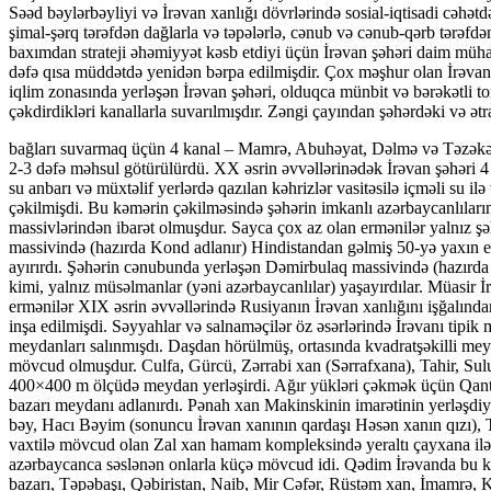
Səəd bəylərbəyliyi və İrəvan xanlığı dövrlərində sosial-iqtisadi cəhətd
şimal-şərq tərəfdən dağlarla və təpələrlə, cənub və cənub-qərb tərəfdən
baxımdan strateji əhəmiyyət kəsb etdiyi üçün İrəvan şəhəri daim mühar
dəfə qısa müddətdə yenidən bərpa edilmişdir. Çox məşhur olan İrəvan 
iqlim zonasında yerləşən İrəvan şəhəri, olduqca münbit və bərəkətli t
çəkdirdikləri kanallarla suvarılmışdır. Zəngi çayından şəhərdəki və ətr
bağları suvarmaq üçün 4 kanal – Mamrə, Abuhəyat, Dəlmə və Təzəkənd kanalları çəkilmişdi. Şəhərin cənubundakı bağlar isə (Qırxbulaq) çayından çəkilən kanal və arxlarla suvarılırdı. İrəvan torpaqlarından ildə 2-3 dəfə məhsul götürülürdü. XX əsrin əvvəllərinədək İrəvan şəhəri 4 mənbədən – Zəngi çayı, Söyüdlük adlanan ərazidəki çoxsaylı bulaqlar, Gedər (Qırxbulaq) çayının şəhər bağlarından keçən hissəsində tikilən su anbarı və müxtəlif yerlərdə qazılan kəhrizlər vasitəsilə içməli su ilə təmin edilirdi. XX əsrin əvvəlində İrəvandan təqribən 19 km uzaqlıqda Gedər çayının mənbəyindən (Qırxbulaqdan) şəhərə su kəməri çəkilmişdi. Bu kəmərin çəkilməsində şəhərin imkanlı azərbaycanlılarının müstəsna xidmətləri olmuşdu. Xanlıqlar dövründə İrəvan şəhəri dörd kvartaldan – Qala, Şəhər (Şəhri), Təpəbaşı və Dəmirbulaq yaşayış massivlərindən ibarət olmuşdur. Sayca çox az olan ermənilər yalnız şəhərin ətrafındakı bəzi qəsəbələrdə yaşayırdılar. Şəhər (Şəhri) massivi İrəvanın ən qədim hissəsi olmuşdur. Şəhəri qərbində yerləşən Təpəbaşı massivində (hazırda Kond adlanır) Hindistandan gəlmiş 50-yə yaxın erməni qaraçı ailələri (boşalar) məskunlaşmışdılar. Təpəbaşı massivini Şəhər massivindən İrəvanın adlı-sanlı adamlarının çoxsaylı bağları ayırırdı. Şəhərin cənubunda yerləşən Dəmirbulaq massivində (hazırda Karanki Tağ adlanır) yalnız azərbaycanlılar yaşayırdılar. İrəvan qalasında isə fransız səyyahları J. Tavernye və J. Şardenin qeyd etdikləri kimi, yalnız müsəlmanlar (yəni azərbaycanlılar) yaşayırdılar. Müasir İrəvan şəhərində ermənilərə məxsus yaşı 200 ildən artıq bircə dənə də olsun tarixi-memarlıq abidəsi mövcud deyil. Çünki İrəvan şəhərində ermənilər XIX əsrin əvvəllərində Rusiyanın İrəvan xanlığını işğalından sonra tədricən İran və Türkiyədən köçüb gətirilərək məskunlaşdırılmışlar. İrəvandakı tarixi-memarlıq abidələri Şərq memarlığı üslubunda inşa edil­mişdi. Səyyahlar və salnaməçilər öz əsərlərində İrəvanı tipik müsəlman şəhəri kimi təsvir etmişlər. İrəvan şəhəri karvan yollarının kəsişdiyi məkanda yerləşdiyi üçün burada çoxlu karvansaralar və ticarət meydanları salınmışdı. Daşdan hörülmüş, ortasında kvadratşəkilli meydançaları, su hovuzları olan karvansaralar İrəvanın gözəl tikililərindən hesab olunurdu. XIX əsrin əvvəllərində İrəvanda 8 karvansara mövcud olmuşdur. Culfa, Gürcü, Zərrabi xan (Sərrafxana), Tahir, Sulu, Susuz, Avşar, Hacı Əli karvansaralarında üst-üstə 851 köşk mövcud olmuşdur. Şəhərin mərkəzi hissəsində Böyük Meydan adlanan 400×400 m ölçüdə meydan yerləşirdi. Ağır yükləri çəkmək üçün Qantar tərəzisi, yüngül yükləri çəkmək üçün Mizan tərəzisi bu meydanda yerləşirdi. Digər meydanlar Xan bağı, Zal xan, Hüseynəli xan, Fəhlə bazarı meydanı adlanırdı. Pənah xan Makinskinin imarətinin yerləşdiyi ərazi isə son vaxtlaradək Pənah xan meydanı adlanırdı. İrəvanda Şərq memarlıq üslubunda 8 hamam – Şəhər, Zal xan, Şeyxülislam, Mehdi bəy, Hacı Bəyim (sonuncu İrəvan xanının qardaşı Həsən xanın qızı), Təpəbaşı, Hacı Əli, Hacı Fətəli, Kərim bəy hamamları mövcud idi. Hazırda İrəvanın mərkəzindəki Respublika meydanının yerləşdiyi yerdə vaxtilə mövcud olan Zal xan hamam kompleksində yeraltı çayxana ilə yanaşı, muğamat məclislərin keçirilməsi üçün xüsusi otaq ayrılmışdı. XIX əsrin sonları, XX əsri əvvəllərində İrəvan şəhərində adları azərbaycanca səslənən onlarla küçə mövcud idi. Qədim İrəvan