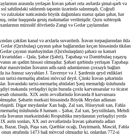
çaylarının arasında yerləşən İrəvan şəhəri orta əsrlərdə şimal-qərb və
sol sahilindəki sıldırımlı təpənin üzərində salınmışdı. Coğrafi
və zəlzələlər nəticəsində böyük dağıntılara məruz qalan şəhər, hər
uş, onlar haqqında geniş məlumatlar verilmişdir. Quru subtropik
n xanlarının müxtəlif dövrlərdə Zəngi və Gedər çaylarından
tnik kimliyini yox edərək mono­etnik erməni şəhəri yaratmağa nail olan ermənilər indi də tarix kitablarından, dərsliklərdən azərbaycanlıların izini silməyə çalışırlar. Ermənilər tarixi Azərbaycan torpaqlarına haradan və nə vaxt gəlmişlər? XX əsrin sonlarında SSRİ adlanan imperiyanın dağılması ilə tarixşünaslıq elmində mövcud olan bir sıra stereotiplər və saxta konsepsiyalar da aradan qalxmışdır. Sovet hakimiyyəti illərində in­diki Ermənistan ərazisinin tarixini yazmaq bir qayda olaraq ermənipərəst və erməni tədqiqatçıların monopoliyasında olmuşdur. Onlar da uydurma “Qədim Ermənistan”, “Böyük Er­mə­nistan” konsepsiyalarını müdafiə edərək, həmin ərazidə yaşamış yəhudilərin, yunanların, urar­tu­­luların, aysorların, farsların, gürcülərin, albanların, xüsusən də qədim türklərin və onların xə­ləf­ləri olan azərbaycanlıların tarixini ermənilərin xeyrinə saxtalaşdırmaq yolunu tutmuşlar. Hal­buki, dünya tarixşünaslığında hazırda erməni adlandırdığımız hayların tarixi qədər qarmaqarışıq və saxta tarixə rast gəlmək mümkün deyil. Tarixləri qədər, onların etnogenezi də ziddiyyətli və dolaşıqdır. Bunu bir çox insaflı erməni alimləri və Avropa tədqiqatçıları da etiraf etmişlər. Erməni xalqı kimi, erməni dilinin də hibrid olmasını məşhur dilçi alim Manuk Abeğyan da təsdiq etmişdir. İlk mənbələr təsdiq edir ki, indi Ermənistan (Hayastan) adlandırılan əraziyə haylar ilk dəfə xristianlığın dövlət dini səviyyəsinə yüksəlməsindən sonra missionerlər kimi gəlmişlər. Haylar ərəb xilafəti dövründə islam dinini qəbul edən aborigen türkmənşəli boyların tərk etdikləri dini məbədlərə sahib çıxmış, həmin məbədləri kilsəyə çevirmiş, elə oradaca saxta tarix əsərləri quraşırılmışdır. Bu gün erməni əlifbası kimi təqdim edilən, əslində Ön Asiyada mövcud olmuş və tarix səhnəsindən silinən xalqlara mənsub olmuş əlifbanın da hayların yaşadıqları ərazilərdə missionerlər tərəfindən yayılması xristianlığın təbliğinə xidmət etmişdir. Erməni əlifbasının müəllifi kimi təqdim edilən Mesrop Maştos da xristian missioneri olmuş və heç vaxt indiki Ermənistan ərazisində yaşamamışdır. Hayların tarixi xristianlığın ən qədim kitabı hesab edilən İncilə və müxtəlif xalqların mifoloji qaynaqlarına uyğunlaşdırılmış, orada adları sadalanan şəxslərin prototipləri uydurulmuş və yer-yurd adları saxta tarixdə əks etdirilmişdir. Hayların tarixinin atası hesab olunan və V əsr salnaməçisi kimi təqdim edilən yepiskop Movses Xorenasinin (Moisey Xorenski) “Hayların tarixi”ni (ermənicə “Hayos patmutyun” adlanan bu kitab rus dilinə «История армян» kimi tərcümə edilməli olduğu halda, bilrəkdən «История Армении» kimi tərcümə edilərək mahiyyət təhrif edilmişdir) bir çox ermənişünaslar kompilyativ xarakter daşıyan, başdan-ayağa anax­ronizm­lərdən ibarət olan cızmaqara hesab edirlər. Qəribidir ki, erməni tarixçiləri Eçmiədzin monastırının IV əsrin əvvəllərindən, hayların əlifbasının isə V əsrin əvvələrindən mövcudluğunu iddia etsələr də, M. Xorenasinin “Hayların tarixi”nin ən qədim əlyazması XIV əsrdən o tərəfə keçmir. Çünki həmin əlyazmalara zaman-zaman erməni din xadimləri tərəfindən region xalqlarının və dövlətlərinin tarixinə aid bütöv dövrlər calaq edilmişdir. M. Xorenasinin “Tarixi” Avropada ilk dəfə 1695-ci ildə tərcümə edilərək Amsterdamda çap edilmişdir. Bir sıra Qərbi Avropa alimləri La