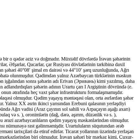
 bir o qədər əziz və doğmadır. Müxtəlif dövrlərdə İrəvan şəhərinin
lər, Əfşarlar, Qacarlar, çar Rusiyası dövlətlərinin tərkibinə daxil
an şəhəri 40°08′ şimal en dairəsi və 44°10′ şərq uzunluğunda, Ağrı
la əhatə olunmuşdur. Qədimdən yalnız Azərbaycan türklərinin məskun
ndən işğalından sonra şəhərin adı Erivan (Эривань) kimi yazılmış, daha
n adlandırdıqları şəhərin adının Urartu çarı I Argiştinin dövründə (e.
və onun ətrafında heç vaxt şəhər infrastrukturu formalaşmamışdır.
 əlaqəsi olmuşdur. Qədim yaşayış məntəqəsi olan, orta əsrlərdən şəhər
r. Yalnız XX əsrin ikinci yarısından Erebuni qalasının yerləşdiyi
übündə Ağrı vadisi (Araz çayının sol sahili və Arpaçayın aşağı axarı)
laq və s. ), oronimlərin (dağ, dərə, aşırım, düzənlik və s. ),
 bu ərazi azərbaycanlıların qədim yaşayış məskənlərindən olmuşdur.
ansı nümunəyə rast gəlinməmişdir. Urartuluların süqutundan ərəb
ni tarixçiləri də etiraf edirlər. Ticarət yollarının üzərində yerləşən
mərkəz­lərindən biri olmuşdur. İrəvan şəhəri bir mərkəz kimi, Çuxur-