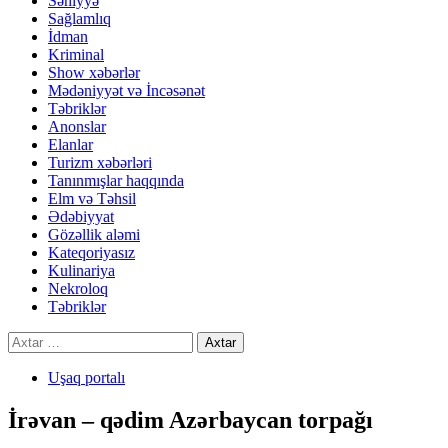
Səhiyyə
Sağlamlıq
İdman
Kriminal
Show xəbərlər
Mədəniyyət və İncəsənət
Təbriklər
Anonslar
Elanlar
Turizm xəbərləri
Tanınmışlar haqqında
Elm və Təhsil
Ədəbiyyat
Gözəllik aləmi
Kateqoriyasız
Kulinariya
Nekroloq
Təbriklər
Axtarış:
Uşaq portalı
İrəvan – qədim Azərbaycan torpağı