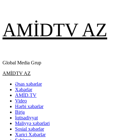
Skip
AMİDTV AZ
to
content
Global Media Grup
Primary
AMİDTV AZ
Menu
Əsas xəbərlər
Xəbərlər
AMİD.TV
Video
Hərbi xəbərlər
Birja
İqtisadiyyat
Maliyyə xəbərləri
Sosial xəbərlər
Xarici Xəbərlər