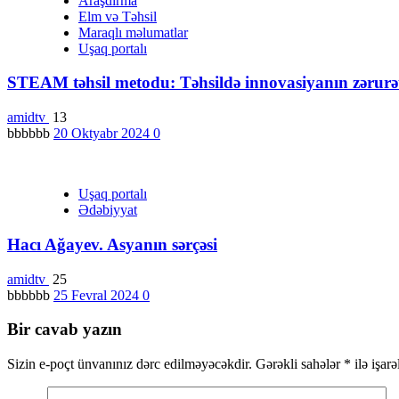
Araşdırma
Elm və Təhsil
Maraqlı məlumatlar
Uşaq portalı
STEAM təhsil metodu: Təhsildə innovasiyanın zərurət
amidtv
13
bbbbbb
20 Oktyabr 2024
0
Uşaq portalı
Ədəbiyyat
Hacı Ağayev. Asyanın sərçəsi
amidtv
25
bbbbbb
25 Fevral 2024
0
Bir cavab yazın
Sizin e-poçt ünvanınız dərc edilməyəcəkdir.
Gərəkli sahələr
*
ilə işar