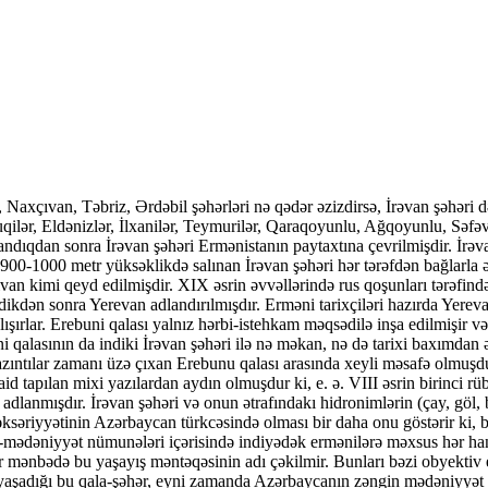
axçıvan, Təbriz, Ərdəbil şəhərləri nə qədər əzizdirsə, İrəvan şəhəri də
cuqilər, Eldənizlər, İlxanilər, Teymurilər, Qaraqoyunlu, Ağqoyunlu, Səfəvi
ndıqdan sonra İrəvan şəhəri Ermənistanın paytaxtına çevrilmişdir. İrəv
ən 900-1000 metr yüksəklikdə salınan İrəvan şəhəri hər tərəfdən bağlar
rivan kimi qeyd edilmişdir. XIX əsrin əvvəllərində rus qoşunları tərəfi
dikdən sonra Yerevan adlandırılmışdır. Erməni tarixçiləri hazırda Yereva
alışırlar. Erebuni qalası yalnız hərbi-istehkam məqsədilə inşa edilmişir 
i qalasının da indiki İrəvan şəhəri ilə nə məkan, nə də tarixi baxımdan
azıntılar zamanı üzə çıxan Erebunu qalası arasında xeyli məsafə olmuşdu
aid tapılan mixi yazılardan aydın olmuşdur ki, e. ə. VIII əsrin birinci r
adlanmışdır. İrəvan şəhəri və onun ətrafındakı hidronimlərin (çay, göl, bu
 əksəriyyətinin Azərbaycan türkcəsində olması bir daha onu göstərir ki,
di-mədəniyyət nümunələri içərisində indiyədək ermənilərə məxsus hər h
 mənbədə bu yaşayış məntəqəsinin adı çəkilmir. Bunları bəzi obyektiv ermə
n yaşadığı bu qala-şəhər, eyni zamanda Azərbaycanın zəngin mədəniyyət 