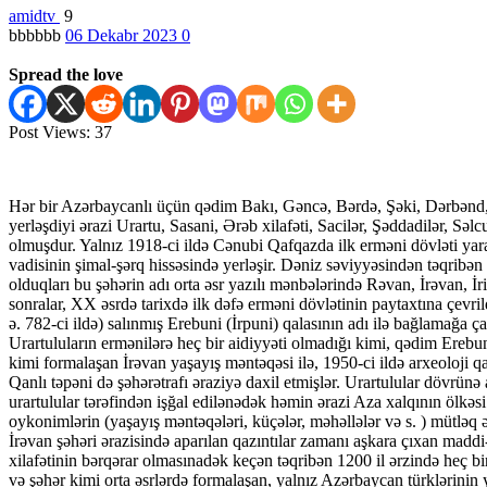
amidtv
9
bbbbbb
06 Dekabr 2023
0
Spread the love
Post Views:
37
Hər bir Azərbaycanlı üçün qədim Bakı, Gəncə, Bərdə, Şəki, Dərbənd, N
yerləşdiyi ərazi Urartu, Sasani, Ərəb xilafəti, Sacilər, Şəddadilər, Səl
olmuşdur. Yalnız 1918-ci ildə Cənubi Qafqazda ilk erməni dövləti yara
vadisinin şimal-şərq hissəsində yerləşir. Dəniz səviyyəsindən təqrib
olduqları bu şəhərin adı orta əsr yazılı mənbələrində Rəvan, İrəvan, İ
sonralar, XX əsrdə tarixdə ilk dəfə erməni dövlətinin paytaxtına çevril
ə. 782-ci ildə) salınmış Erebuni (İrpuni) qalasının adı ilə bağlamağa ç
Urartuluların ermənilərə heç bir aidiyyəti olmadığı kimi, qədim Erebun
kimi formalaşan İrəvan yaşayış məntəqəsi ilə, 1950-ci ildə arxeoloji q
Qanlı təpəni də şəhərətrafı əraziyə daxil etmişlər. Urartulular dövrünə 
urartulular tərəfindən işğal edilənədək həmin ərazi Aza xalqının ölkəsi 
oykonimlərin (yaşayış məntəqələri, küçələr, məhəllələr və s. ) mütləq
İrəvan şəhəri ərazisində aparılan qazıntılar zamanı aşkara çıxan mad
xilafətinin bərqərar olmasınadək keçən təqribən 1200 il ərzində heç bir
və şəhər kimi orta əsrlərdə formalaşan, yalnız Azərbaycan türklərini