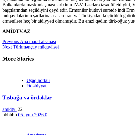
AMİDTV.AZ
Continue
Previous
Ana maral əfsanəsi
Next
Türkmənçay müqaviləsi
Reading
More Stories
Uşaq portalı
Ədəbiyyat
Tısbağa və ördəklər
amidtv
22
bbbbbb
05 İyun 2026
0