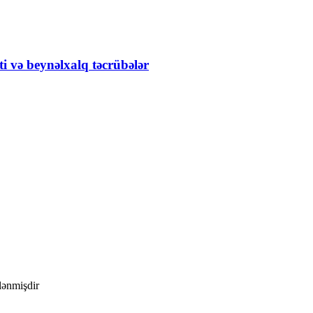
i və beynəlxalq təcrübələr
ələnmişdir