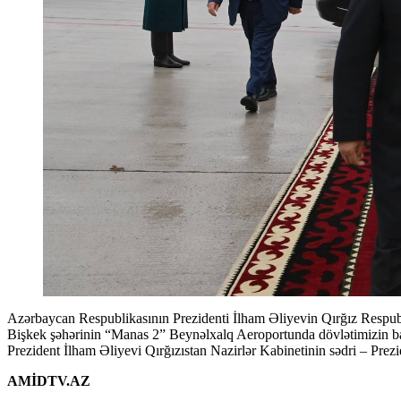
Azərbaycan Respublikasının Prezidenti İlham Əliyevin Qırğız Respubli
Bişkek şəhərinin “Manas 2” Beynəlxalq Aeroportunda dövlətimizin baş
Prezident İlham Əliyevi Qırğızıstan Nazirlər Kabinetinin sədri – Prezi
AMİDTV.AZ