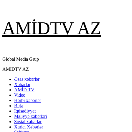
Skip
AMİDTV AZ
to
content
Global Media Grup
Primary
AMİDTV AZ
Menu
Əsas xəbərlər
Xəbərlər
AMİD.TV
Video
Hərbi xəbərlər
Birja
İqtisadiyyat
Maliyyə xəbərləri
Sosial xəbərlər
Xarici Xəbərlər