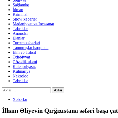
Səhiyyə
Sağlamlıq
İdman
Kriminal
Show xəbərlər
Mədəniyyət və İncəsənət
Təbriklər
Anonslar
Elanlar
Turizm xəbərləri
Tanınmışlar haqqında
Elm və Təhsil
Ədəbiyyat
Gözəllik aləmi
Kateqoriyasız
Kulinariya
Nekroloq
Təbriklər
Axtarış:
Xəbərlər
İlham Əliyevin Qırğızıstana səfəri başa çat