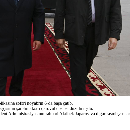
kasına səfəri noyabrın 6-da başa çatıb.
çısının şərəfinə fəxri qarovul dəstəsi düzülmüşdü.
dent Administrasiyasının rəhbəri Akılbek Japarov və digər rəsmi şəxslər 