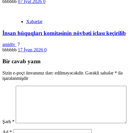
bbbbbb
07 İyul 2026
0
Xəbərlər
İnsan hüquqları komitəsinin növbəti iclası keçirilib
amidtv
7
bbbbbb
17 İyun 2026
0
Bir cavab yazın
Sizin e-poçt ünvanınız dərc edilməyəcəkdir.
Gərəkli sahələr
*
ilə
işarələnmişdir
Şərh
*
Ad
*