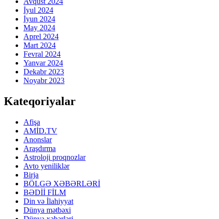
Avqust 2024
İyul 2024
İyun 2024
May 2024
Aprel 2024
Mart 2024
Fevral 2024
Yanvar 2024
Dekabr 2023
Noyabr 2023
Kateqoriyalar
Afişa
AMİD.TV
Anonslar
Araşdırma
Astroloji proqnozlar
Avto yeniliklər
Birja
BÖLGƏ XƏBƏRLƏRİ
BƏDİİ FİLM
Din və İlahiyyat
Dünya mətbəxi
Dünya xəbərləri