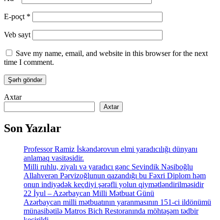
E-poçt
*
Veb sayt
Save my name, email, and website in this browser for the next
time I comment.
Axtar
Axtar
Son Yazılar
Professor Ramiz İskəndərovun elmi yaradıcılığı dünyanı
anlamaq vasitəsidir.
Milli ruhlu, ziyalı və yaradıcı gənc Sevindik Nəsiboğlu
Allahverən Pərvizoğlunun qazandığı bu Fəxri Diplom həm
onun indiyədək keçdiyi şərəfli yolun qiymətləndirilməsidir
22 İyul – Azərbaycan Milli Mətbuat Günü
Azərbaycan milli mətbuatının yaranmasının 151-ci ildönümü
münasibətilə Matros Bich Restoranında möhtəşəm tədbir
keçirildi