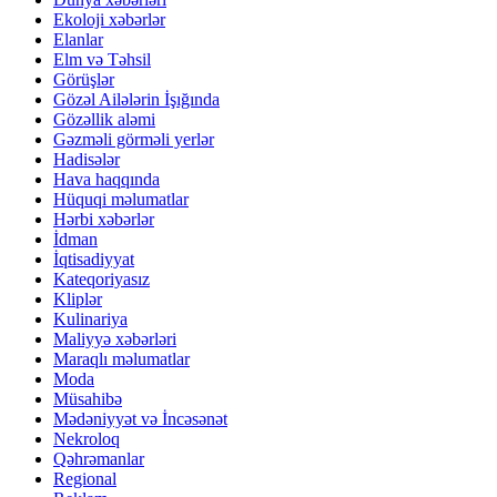
Ekoloji xəbərlər
Elanlar
Elm və Təhsil
Görüşlər
Gözəl Ailələrin İşığında
Gözəllik aləmi
Gəzməli görməli yerlər
Hadisələr
Hava haqqında
Hüquqi məlumatlar
Hərbi xəbərlər
İdman
İqtisadiyyat
Kateqoriyasız
Kliplər
Kulinariya
Maliyyə xəbərləri
Maraqlı məlumatlar
Moda
Müsahibə
Mədəniyyət və İncəsənət
Nekroloq
Qəhrəmanlar
Regional