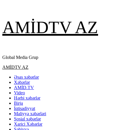
Skip
AMİDTV AZ
to
content
Global Media Grup
Primary
AMİDTV AZ
Menu
Əsas xəbərlər
Xəbərlər
AMİD.TV
Video
Hərbi xəbərlər
Birja
İqtisadiyyat
Maliyyə xəbərləri
Sosial xəbərlər
Xarici Xəbərlər
Səhiyyə