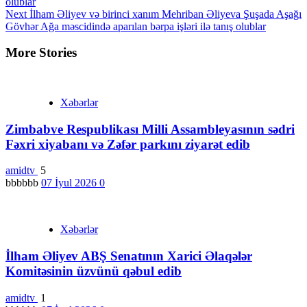
olublar
Next
İlham Əliyev və birinci xanım Mehriban Əliyeva Şuşada Aşağı
Gövhər Ağa məscidində aparılan bərpa işləri ilə tanış olublar
More Stories
Xəbərlər
Zimbabve Respublikası Milli Assambleyasının sədri
Fəxri xiyabanı və Zəfər parkını ziyarət edib
amidtv
5
bbbbbb
07 İyul 2026
0
Xəbərlər
İlham Əliyev ABŞ Senatının Xarici Əlaqələr
Komitəsinin üzvünü qəbul edib
amidtv
1