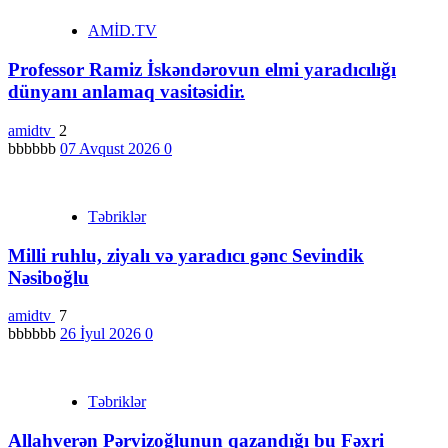
AMİD.TV
Professor Ramiz İskəndərovun elmi yaradıcılığı
dünyanı anlamaq vasitəsidir.
amidtv
2
bbbbbb
07 Avqust 2026
0
Təbriklər
Milli ruhlu, ziyalı və yaradıcı gənc Sevindik
Nəsiboğlu
amidtv
7
bbbbbb
26 İyul 2026
0
Təbriklər
Allahverən Pərvizoğlunun qazandığı bu Fəxri