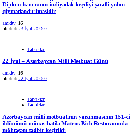
Diplom həm onun indiyədək keçdiyi şərəfli yolun
qiymətləndirilməsidir
amidtv
16
bbbbbb
23 İyul 2026
0
Təbriklər
22 İyul – Azərbaycan Milli Mətbuat Günü
amidtv
16
bbbbbb
22 İyul 2026
0
Təbriklər
Tədbirlər
Azərbaycan milli mətbuatının yaranmasının 151-ci
ildönümü münasibətilə Matros Bich Restoranında
möhtəşəm tədbir keçirildi