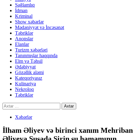
Sağlamlıq
İdman
Kriminal
Show xəbərlər
Mədəniyyət və İncəsənət
Təbriklər
Anonslar
Elanlar
Turizm xəbərləri
Tanınmışlar haqqında
Elm və Təhsil
Ədəbiyyat
Gözəllik aləmi
Kateqoriyasız
Kulinariya
Nekroloq
Təbriklər
Axtarış:
Xəbərlər
İlham Əliyev və birinci xanım Mehriban
Əliyeva Şuşada Şirin su hamamının