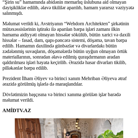
“Şirin su” hamamında abidənin memarlıq üslubuna aid olmayan
dəyişikliklər edilib, əlavə tikililər aparılıb, hamam yararsız vəziyyətə
salınmışdı.
Məlumat verildi ki, Avstriyanın “Wehdorn Architekten” şirkətinin
mütəxəssislərinin iştirakı ilə aparılan bərpa işləri zamanı ilkin
hamama aidiyyəti olmayan hissələr sökülüb, bütün xarici və daxili
hissələr – fasad, dam, qapı-pəncərə sistemi, döşəmə, tavan bərpa
edilib. Hamamın daxilində günbəzlər və divarlardakı bütün
zədələnmiş suvaqların, döşəmələrdə bütün uyğun olmayan örtük
materiallarının, sonradan əlavə edilmiş quraşdırmanın aradan
qaldırılması işləri həyata keçirilib. Ərazidə hasar divarları tikilib,
pilləkənlər bərpa edilib.
Prezident İlham Əliyev və birinci xanım Mehriban Əliyeva ətraf
ərazidə görülmüş işlərlə də maraqlandılar.
Dövlətimizin başçısına və birinci xanıma görülən işlər barədə
məlumat verildi.
AMİDTV.AZ