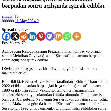
bərpadan sonra açılışında iştirak ediblər
amidtv
15
bbbbbb
11 May 2024
0
Spread the love
Post Views:
70
Azərbaycan Respublikasının Prezidenti İlham Əliyev və birinci
xanım Mehriban Əliyeva Şuşada “Şirin su” hamamının bərpadan
sonra açılışında iştirak ediblər.
Dövlətimizin başçısına və birinci xanıma görülən işlər barədə
məlumat verildi.
Bildirildi ki, Heydər Əliyev Fondu tərəfindən “Şirin su” hamamında
2022-ci ildən aparılan bərpa işləri başa çatıb. “Şirin su” hamamı
1880-ci ildə inşa edilib. Vaxtilə şəhərin digər hamamlarında
ərazilərdəki şor quyu sularından istifadə olunurdu. Bu hamam isə
Xan qızı Xurşidbanu Natəvanın Şuşaya çəkdirdiyi şirin su ilə təchiz
edilib. Məhz buna görə də hamam “Şirin su” hamamı adlandırılıb.
Şuşa şəhəri 1992-ci ildə ermənilər tərəfindən işğal edildikdən sonra