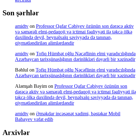
Son şərhlər
amidtv
on
Professor Qafar Cəbiyev özünün son dərəcə aktiv
və səmərəli elmi-pedaqoji və ictimai fəaliyyəti ilə təkcə ölkə
daxilində deyil, beynəlxalq səviyyədə də tanınan,
qiymətləndirilən alimlərdəndir
amidtv
on
Tofiq Hümbət oğlu Nəcəflinin elmi yaradıcılığında
Azərbaycan tarixşünaslığının dərinlikləri dəyərli bir xəzinədir
Bəhlul
on
Tofiq Hümbət oğlu Nəcəflinin elmi yaradıcılığında
Azərbaycan tarixşünaslığının dərinlikləri dəyərli bir xəzinədir
Aləmşah Bəyim
on
Professor Qafar Cəbiyev özünün son
dərəcə aktiv və səmərəli elmi-pedaqoji və ictimai fəaliyyəti ilə
təkcə ölkə daxilində deyil, beynəlxalq səviyyədə də tanınan,
qiymətləndirilən alimlərdəndir
amidtv
on
Əməkdar incəsənət xadimi, bəstəkar Mobil
Babayev vəfat edib
Arxivlər