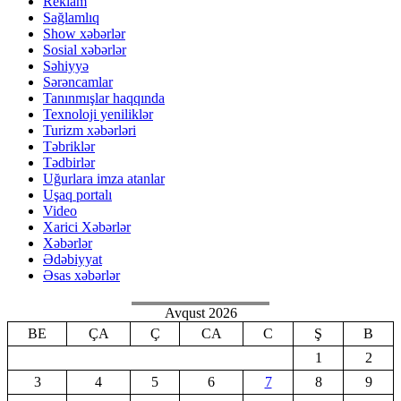
Reklam
Sağlamlıq
Show xəbərlər
Sosial xəbərlər
Səhiyyə
Sərəncamlar
Tanınmışlar haqqında
Texnoloji yeniliklər
Turizm xəbərləri
Təbriklər
Tədbirlər
Uğurlara imza atanlar
Uşaq portalı
Video
Xarici Xəbərlər
Xəbərlər
Ədəbiyyat
Əsas xəbərlər
Avqust 2026
BE
ÇA
Ç
CA
C
Ş
B
1
2
3
4
5
6
7
8
9