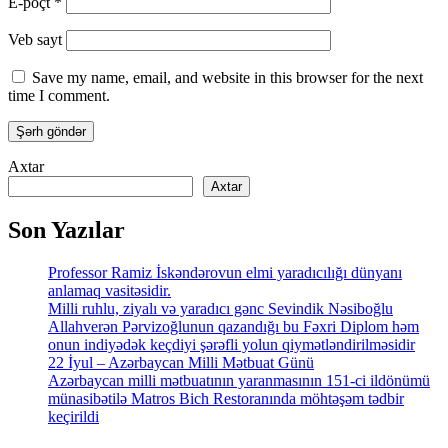
E-poçt
*
Veb sayt
Save my name, email, and website in this browser for the next
time I comment.
Axtar
Axtar
Son Yazılar
Professor Ramiz İskəndərovun elmi yaradıcılığı dünyanı
anlamaq vasitəsidir.
Milli ruhlu, ziyalı və yaradıcı gənc Sevindik Nəsiboğlu
Allahverən Pərvizoğlunun qazandığı bu Fəxri Diplom həm
onun indiyədək keçdiyi şərəfli yolun qiymətləndirilməsidir
22 İyul – Azərbaycan Milli Mətbuat Günü
Azərbaycan milli mətbuatının yaranmasının 151-ci ildönümü
münasibətilə Matros Bich Restoranında möhtəşəm tədbir
keçirildi