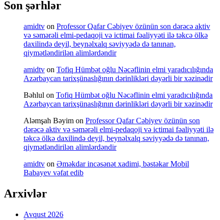
Son şərhlər
amidtv
on
Professor Qafar Cəbiyev özünün son dərəcə aktiv
və səmərəli elmi-pedaqoji və ictimai fəaliyyəti ilə təkcə ölkə
daxilində deyil, beynəlxalq səviyyədə də tanınan,
qiymətləndirilən alimlərdəndir
amidtv
on
Tofiq Hümbət oğlu Nəcəflinin elmi yaradıcılığında
Azərbaycan tarixşünaslığının dərinlikləri dəyərli bir xəzinədir
Bəhlul
on
Tofiq Hümbət oğlu Nəcəflinin elmi yaradıcılığında
Azərbaycan tarixşünaslığının dərinlikləri dəyərli bir xəzinədir
Aləmşah Bəyim
on
Professor Qafar Cəbiyev özünün son
dərəcə aktiv və səmərəli elmi-pedaqoji və ictimai fəaliyyəti ilə
təkcə ölkə daxilində deyil, beynəlxalq səviyyədə də tanınan,
qiymətləndirilən alimlərdəndir
amidtv
on
Əməkdar incəsənət xadimi, bəstəkar Mobil
Babayev vəfat edib
Arxivlər
Avqust 2026