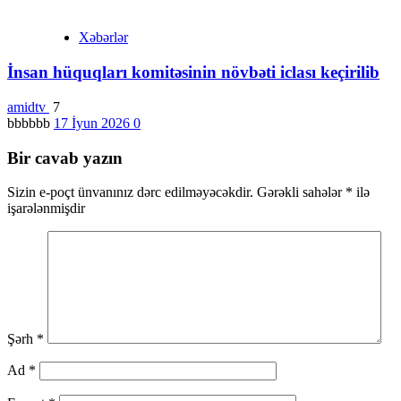
Xəbərlər
İnsan hüquqları komitəsinin növbəti iclası keçirilib
amidtv
7
bbbbbb
17 İyun 2026
0
Bir cavab yazın
Sizin e-poçt ünvanınız dərc edilməyəcəkdir.
Gərəkli sahələr
*
ilə
işarələnmişdir
Şərh
*
Ad
*