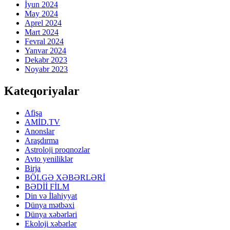
İyun 2024
May 2024
Aprel 2024
Mart 2024
Fevral 2024
Yanvar 2024
Dekabr 2023
Noyabr 2023
Kateqoriyalar
Afişa
AMİD.TV
Anonslar
Araşdırma
Astroloji proqnozlar
Avto yeniliklər
Birja
BÖLGƏ XƏBƏRLƏRİ
BƏDİİ FİLM
Din və İlahiyyat
Dünya mətbəxi
Dünya xəbərləri
Ekoloji xəbərlər