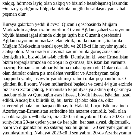
xalqıq, hörmətə layiq olan xalqıq və bizimlə hesablaşmaq lazımdır.
Ən azı yaşadığımız bölgədə bizimlə bu gün hesablaşmayan sabah
peşman olur.
Buraya gələrkən yeddi il əvvəl Quzanlı qəsəbəsində Muğam
Mərkəzinin açılışını xatırlayırdım. O vaxt Ağdam şəhəri və rayonun
böyük hissəsi işğal altında olduğu üçün biz Quzanlı qəsəbəsini
Ağdam rayonunun mərkəzi elan etdik, orada mənim iştirakımla
Muğam Mərkəzinin təməli qoyuldu və 2018-ci ilin noyabr ayında
açılışı oldu. Mən orada incəsənət xadimləri ilə görüş əsnasında
demişdim ki, biz ədalət tələb edirik. Demişdim ki, əgər Ermənistan
bizim torpaqlarımızdan öz xoşu ilə çıxmasa, biz istənilən varianta
hazırıq. Ermənistan rəhbərliyi buna məhəl qoymadı. Onlara dəstək
olan dairələr onlara pis məsləhət verdilər və Azərbaycan xalqı
haqqında yanlış təsəvvür yaradılmışdı. İndi onlar peşmandırlar. O
gündən iki il sonra Vətən müharibəsi başladı və cəmi 44 gün ərzində
biz tarixi Zəfər çaldıq, Ermənistan kapitulyasiya aktına qol çəkməyə
məcbur oldu və Qarabağın əsas hissəsi, böyük hissəsi işğaldan azad
edildi. Ancaq biz bilirdik ki, bu, tarixi Qələbə olsa da, ölkə
suverenliyi hələ tam bərpa edilməyib. Hələ ki, Laçın istiqamətində
Azərbaycan-Ermənistan sərhədinə biz nəzarət etmirdik, bəlli olan
səbəblərə görə. Əlbəttə ki, biz 2020-ci il noyabrın 10-dan 2023-cü il
sentyabrın 20-nə qədər yenə də hər gün, hər saat siyasi, diplomatik,
hərbi və digər alətləri işə salaraq bax bu günü – 20 sentyabr gününü
yaxınlaşdırırdıq. Nəhayət 2023-cü il sentyabrın 20-də Azərbaycanın