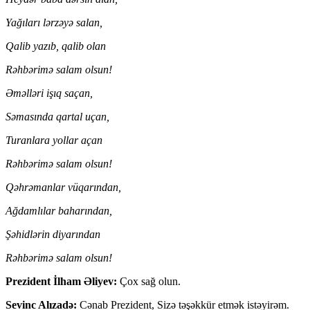
Yağıları lərzəyə salan,
Qalib yazıb, qalib olan
Rəhbərimə salam olsun!
Əməlləri işıq saçan,
Səmasında qartal uçan,
Turanlara yollar açan
Rəhbərimə salam olsun!
Qəhrəmanlar vüqarından,
Ağdamlılar baharından,
Şəhidlərin diyarından
Rəhbərimə salam olsun!
Prezident İlham Əliyev:
Çox sağ olun.
Sevinc Alızadə:
Cənab Prezident, Sizə təşəkkür etmək istəyirəm.