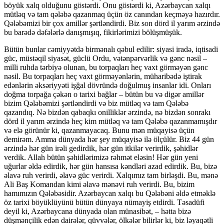
böyük xalq olduğunu göstərdi. Onu göstərdi ki, Azərbaycan xalqı
mütləq və tam qələbə qazanmaq üçün öz canından keçməyə hazırdır.
Qələbəmizi bir çox amillər şərtləndirdi. Biz son dörd il yarım ərzində
bu barədə dəfələrlə danışmışıq, fikirlərimizi bölüşmüşük.
Bütün bunlar cəmiyyətdə birmənalı qəbul edilir: siyasi iradə, iqtisadi
güc, müstəqil siyasət, güclü Ordu, vətənpərvərlik və gənc nəsil –
milli ruhda tərbiyə olunan, bu torpaqları heç vaxt görməyən gənc
nəsil. Bu torpaqları heç vaxt görməyənlərin, müharibədə iştirak
edənlərin əksəriyyəti işğal dövründə doğulmuş insanlar idi. Onları
doğma torpağa çəkən o tarixi bağlar – bütün bu və digər amillər
bizim Qələbəmizi şərtləndirdi və biz mütləq və tam Qələbə
qazandıq. Nə bizdən qabaqkı onilliklər ərzində, nə bizdən sonrakı
dörd il yarım ərzində heç kim mütləq və tam Qələbə qazanmamışdır
və elə görünür ki, qazanmayacaq. Bunu mən müqayisə üçün
demirəm. Amma dünyada hər şey müqayisə ilə ölçülür. Biz 44 gün
ərzində hər gün irəli gedirdik, hər gün itkilər verirdik, şəhidlər
verdik. Allah bütün şəhidlərimizə rəhmət eləsin! Hər gün yeni
uğurlar əldə edirdik, hər gün hansısa kəndləri azad edirdik. Bu, bizə
əlavə ruh verirdi, əlavə güc verirdi. Xalqımız tam birləşdi. Bu, mənə
Ali Baş Komandan kimi əlavə mənəvi ruh verirdi. Bu, bizim
hamımızın Qələbəsidir. Azərbaycan xalqı bu Qələbəni əldə etməklə
öz tarixi böyüklüyünü bütün dünyaya nümayiş etdirdi. Təsadüfi
deyil ki, Azərbaycana dünyada olan münasibət, – hətta bizə
düşmənçilik edən dairələr, qüvvələr, ölkələr bilirlər ki, biz ləyaqətli