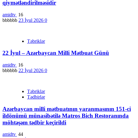
qiymətləndirilməsidir
amidtv
16
bbbbbb
23 İyul 2026
0
Təbriklər
22 İyul – Azərbaycan Milli Mətbuat Günü
amidtv
16
bbbbbb
22 İyul 2026
0
Təbriklər
Tədbirlər
Azərbaycan milli mətbuatının yaranmasının 151-ci
ildönümü münasibətilə Matros Bich Restoranında
möhtəşəm tədbir keçirildi
amidtv
44