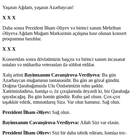
Yaşasın Ağdam, yaşasın Azərbaycan!
X X X
Daha sonra Prezident İlham Əliyev və birinci xanım Mehriban
Əliyeva Ağdam Muğam Mərkəzinin açılışına həsr olunan konsert
proqramına baxıblar.
X X X
Konsertdən sonra dövlətimizin başçısı və birinci xanım incəsənət
ustaları və müharibə veteranları ilə söhbət etdilər.
Xalq artisti
Bəyimxanım Cavanşirova-Verdiyeva
: Bu gün
Azərbaycan muğamının təntənəsidir. Bu gün ən gözəl gündür.
Doğma Qarabağımızda Ulu Öndərimizin ruhu şaddır.
Xatirinizdədirsə, həmişə o, öz çıxışlarında deyərdi ki, biz Qarabağa
qayıdacağıq. Bu gün həmin gündür. Ruhu şad olsun. Çox-çox
təşəkkür edirik, minnətdarıq Sizə. Var olun hamınız. Sağ olun.
Prezident İlham Əliyev:
Sağ olun.
Bəyimxanım Cavanşirova-Verdiyeva:
Allah Sizi var eləsin.
Prezident İlham Əliyev:
Sizi bir daha təbrik edirəm, həmişə toy-