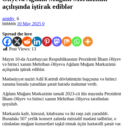
açılışında iştirak ediblər
amidtv
6
bbbbbb
10 May 2025
0
Spread the love
Post Views:
13
Mayın 10-da Azərbaycan Respublikasının Prezidenti İlham Əliyev
və birinci xanım Mehriban Əliyeva Ağdam Muğam Mərkəzinin
açılışında iştirak ediblər.
Mədəniyyət naziri Adil Kərimli dövlətimizin başçısına və birinci
xanıma burada yaradılan şərait barədə məlumat verib.
Ağdam Muğam Mərkəzinin təməli 2023-cü ilin mayında Prezident
İlham Əliyev və birinci xanım Mehriban Əliyeva tərəfindən
qoyulub.
Mərkəzdə kafe, kinozal, kitabxana və iki rəqs zalı yaradılıb.
Buradakı 507 yerlik konsert zalında müxtəlif mədəni tədbirlər, o
cümlədən muğam konsertləri təşkil etmək üçün hərtərəfli şərait var.