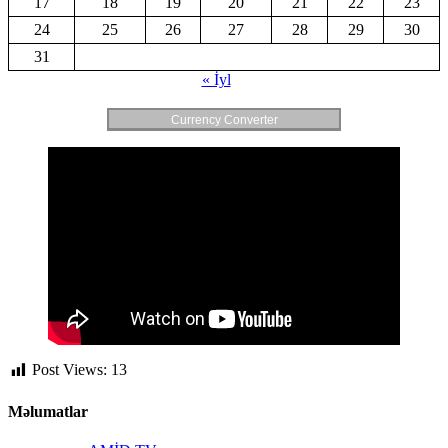
17
18
19
20
21
22
23
24
25
26
27
28
29
30
31
« İyl
Currency Converter
Post Views:
13
Məlumatlar