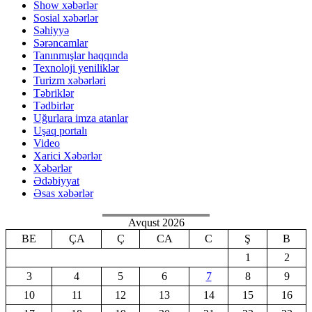
Show xəbərlər
Sosial xəbərlər
Səhiyyə
Sərəncamlar
Tanınmışlar haqqında
Texnoloji yeniliklər
Turizm xəbərləri
Təbriklər
Tədbirlər
Uğurlara imza atanlar
Uşaq portalı
Video
Xarici Xəbərlər
Xəbərlər
Ədəbiyyat
Əsas xəbərlər
Avqust 2026
BE
ÇA
Ç
CA
C
Ş
B
1
2
3
4
5
6
7
8
9
10
11
12
13
14
15
16