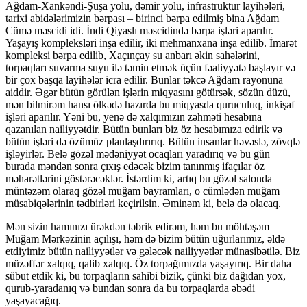
Ağdam-Xankəndi-Şuşa yolu, dəmir yolu, infrastruktur layihələri,
tarixi abidələrimizin bərpası – birinci bərpa edilmiş bina Ağdam
Cümə məscidi idi. İndi Qiyaslı məscidində bərpa işləri aparılır.
Yaşayış kompleksləri inşa edilir, iki mehmanxana inşa edilib. İmarət
kompleksi bərpa edilib, Xaçınçay su anbarı əkin sahələrini,
torpaqları suvarma suyu ilə təmin etmək üçün fəaliyyətə başlayır və
bir çox başqa layihələr icra edilir. Bunlar təkcə Ağdam rayonuna
aiddir. Əgər bütün görülən işlərin miqyasını götürsək, sözün düzü,
mən bilmirəm hansı ölkədə hazırda bu miqyasda quruculuq, inkişaf
işləri aparılır. Yəni bu, yenə də xalqımızın zəhməti hesabına
qazanılan nailiyyətdir. Bütün bunları biz öz hesabımıza edirik və
bütün işləri də özümüz planlaşdırırıq. Bütün insanlar həvəslə, zövqlə
işləyirlər. Belə gözəl mədəniyyət ocaqları yaradırıq və bu gün
burada məndən sonra çıxış edəcək bizim tanınmış ifaçılar öz
məharətlərini göstərəcəklər. İstərdim ki, artıq bu gözəl salonda
müntəzəm olaraq gözəl muğam bayramları, o cümlədən muğam
müsabiqələrinin tədbirləri keçirilsin. Əminəm ki, belə də olacaq.
Mən sizin hamınızı ürəkdən təbrik edirəm, həm bu möhtəşəm
Muğam Mərkəzinin açılışı, həm də bizim bütün uğurlarımız, əldə
etdiyimiz bütün nailiyyətlər və gələcək nailiyyətlər münasibətilə. Biz
müzəffər xalqıq, qalib xalqıq. Öz torpağımızda yaşayırıq. Bir daha
sübut etdik ki, bu torpaqların sahibi bizik, çünki biz dağıdan yox,
qurub-yaradanıq və bundan sonra da bu torpaqlarda əbədi
yaşayacağıq.