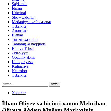
Sağlamlıq
İdman
Kriminal
Show xəbərlər
Mədəniyyət və İncəsənət
Təbriklər
Anonslar
Elanlar
Turizm xəbərləri
Tanınmışlar haqqında
Elm və Təhsil
Ədəbiyyat
Gözəllik aləmi
Kateqoriyasız
Kulinariya
Nekroloq
Təbriklər
Axtarış:
Xəbərlər
İlham Əliyev və birinci xanım Mehriban
Əliyeva Ağdam Muğam Mərkəzinin