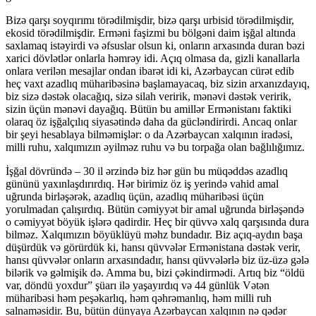
Bizə qarşı soyqırımı törədilmişdir, bizə qarşı urbisid törədilmişdir,
ekosid törədilmişdir. Erməni faşizmi bu bölgəni daim işğal altında
saxlamaq istəyirdi və əfsuslar olsun ki, onların arxasında duran bəzi
xarici dövlətlər onlarla həmrəy idi. Açıq olmasa da, gizli kanallarla
onlara verilən mesajlar ondan ibarət idi ki, Azərbaycan cürət edib
heç vaxt azadlıq müharibəsinə başlamayacaq, biz sizin arxanızdayıq,
biz sizə dəstək olacağıq, sizə silah veririk, mənəvi dəstək veririk,
sizin üçün mənəvi dayağıq. Bütün bu amillər Ermənistanı faktiki
olaraq öz işğalçılıq siyasətində daha da gücləndirirdi. Ancaq onlar
bir şeyi hesablaya bilməmişlər: o da Azərbaycan xalqının iradəsi,
milli ruhu, xalqımızın əyilməz ruhu və bu torpağa olan bağlılığımız.
İşğal dövründə – 30 il ərzində biz hər gün bu müqəddəs azadlıq
gününü yaxınlaşdırırdıq. Hər birimiz öz iş yerində vahid amal
uğrunda birləşərək, azadlıq üçün, azadlıq müharibəsi üçün
yorulmadan çalışırdıq. Bütün cəmiyyət bir amal uğrunda birləşəndə
o cəmiyyət böyük işlərə qadirdir. Heç bir qüvvə xalq qarşısında dura
bilməz. Xalqımızın böyüklüyü məhz bundadır. Biz açıq-aydın başa
düşürdük və görürdük ki, hansı qüvvələr Ermənistana dəstək verir,
hansı qüvvələr onların arxasındadır, hansı qüvvələrlə biz üz-üzə gələ
bilərik və gəlmişik də. Amma bu, bizi çəkindirmədi. Artıq biz “öldü
var, döndü yoxdur” şüarı ilə yaşayırdıq və 44 günlük Vətən
müharibəsi həm peşəkarlıq, həm qəhrəmanlıq, həm milli ruh
salnaməsidir. Bu, bütün dünyaya Azərbaycan xalqının nə qədər