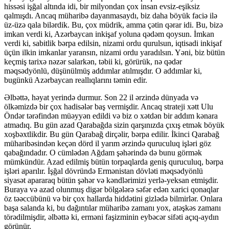
hissəsi işğal altında idi, bir milyondan çox insan evsiz-eşiksiz
qalmışdı. Ancaq müharibə dayanmasaydı, biz daha böyük faciə ilə
üz-üzə qala bilərdik. Bu, çox müdrik, amma çətin qərar idi. Bu, bizə
imkan verdi ki, Azərbaycan inkişaf yoluna qədəm qoysun. İmkan
verdi ki, sabitlik bərpa edilsin, nizami ordu qurulsun, iqtisadi inkişaf
üçün ilkin imkanlar yaransın, nizami ordu yaradılsın. Yəni, biz bütün
keçmiş tarixə nəzər salarkən, təbii ki, görürük, nə qədər
məqsədyönlü, düşünülmüş addımlar atılmışdır. O addımlar ki,
bugünkü Azərbaycan reallıqlarını təmin edir.
Əlbəttə, həyat yerində durmur. Son 22 il ərzində dünyada və
ölkəmizdə bir çox hadisələr baş vermişdir. Ancaq strateji xətt Ulu
Öndər tərəfindən müəyyən edildi və biz o xətdən bir addım kənara
atmadıq. Bu gün azad Qarabağda sizin qarşınızda çıxış etmək böyük
xoşbəxtlikdir. Bu gün Qarabağ dirçəlir, bərpa edilir. İkinci Qarabağ
müharibəsindən keçən dörd il yarım ərzində quruculuq işləri göz
qabağındadır. O cümlədən Ağdam şəhərində də bunu görmək
mümkündür. Azad edilmiş bütün torpaqlarda geniş quruculuq, bərpa
işləri aparılır. İşğal dövründə Ermənistan dövləti məqsədyönlü
siyasət apararaq bütün şəhər və kəndlərimizi yerlə-yeksan etmişdir.
Buraya və azad olunmuş digər bölgələrə səfər edən xarici qonaqlar
öz təəccübünü və bir çox hallarda hiddətini gizlədə bilmirlər. Onlara
başa salanda ki, bu dağıntılar müharibə zamanı yox, atəşkəs zamanı
törədilmişdir, əlbəttə ki, erməni faşizminin eybəcər sifəti açıq-aydın
görünür.