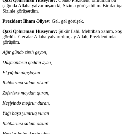
Qazi Qəhrəman Hüseynov:
Cənab Prezident, ömrümün bu
çağında Allaha yalvarmışam ki, Sizinlə görüşə bilim. Bir dəqiqə
Sizinlə görüşərdim.
Prezident İlham Əliyev:
Gəl, gəl görüşək.
Qazi Qəhrəman Hüseynov:
Şükür İlahi. Mehriban xanım, xoş
gördük. Gecələr Allaha yalvarırdım, ay Allah, Prezidentimlə
görüşüm.
Ağır gündə zireh geyən,
Düşmənlərin qəddin əyən,
El yığılıb alqışlayan
Rəhbərimə salam olsun!
Zəfərlərə meydan quran,
Keşiyində məğrur duran,
Yağı başa yumruq vuran
Rəhbərimə salam olsun!
Heydər baba dərsin alan,