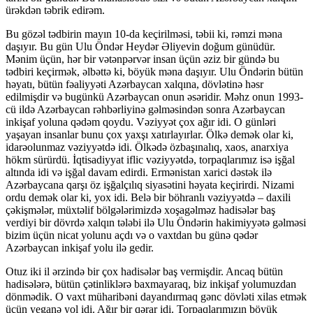
ürəkdən təbrik edirəm.
Bu gözəl tədbirin mayın 10-da keçirilməsi, təbii ki, rəmzi məna
daşıyır. Bu gün Ulu Öndər Heydər Əliyevin doğum günüdür.
Mənim üçün, hər bir vətənpərvər insan üçün əziz bir gündə bu
tədbiri keçirmək, əlbəttə ki, böyük məna daşıyır. Ulu Öndərin bütün
həyatı, bütün fəaliyyəti Azərbaycan xalqına, dövlətinə həsr
edilmişdir və bugünkü Azərbaycan onun əsəridir. Məhz onun 1993-
cü ildə Azərbaycan rəhbərliyinə gəlməsindən sonra Azərbaycan
inkişaf yoluna qədəm qoydu. Vəziyyət çox ağır idi. O günləri
yaşayan insanlar bunu çox yaxşı xatırlayırlar. Ölkə demək olar ki,
idarəolunmaz vəziyyətdə idi. Ölkədə özbaşınalıq, xaos, anarxiya
hökm sürürdü. İqtisadiyyat iflic vəziyyətdə, torpaqlarımız isə işğal
altında idi və işğal davam edirdi. Ermənistan xarici dəstək ilə
Azərbaycana qarşı öz işğalçılıq siyasətini həyata keçirirdi. Nizami
ordu demək olar ki, yox idi. Belə bir böhranlı vəziyyətdə – daxili
çəkişmələr, müxtəlif bölgələrimizdə xoşagəlməz hadisələr baş
verdiyi bir dövrdə xalqın tələbi ilə Ulu Öndərin hakimiyyətə gəlməsi
bizim üçün nicat yolunu açdı və o vaxtdan bu günə qədər
Azərbaycan inkişaf yolu ilə gedir.
Otuz iki il ərzində bir çox hadisələr baş vermişdir. Ancaq bütün
hadisələrə, bütün çətinliklərə baxmayaraq, biz inkişaf yolumuzdan
dönmədik. O vaxt müharibəni dayandırmaq gənc dövləti xilas etmək
üçün yeganə yol idi. Ağır bir qərar idi. Torpaqlarımızın böyük