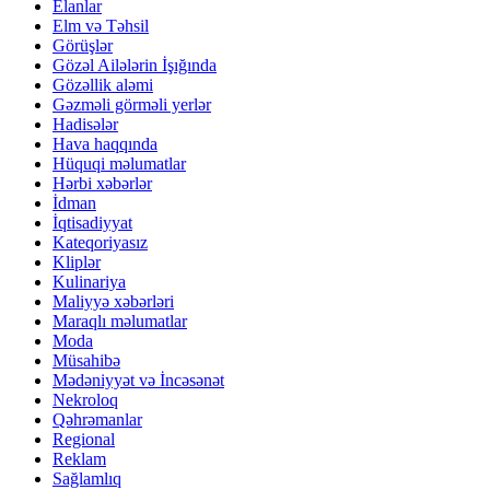
Elanlar
Elm və Təhsil
Görüşlər
Gözəl Ailələrin İşığında
Gözəllik aləmi
Gəzməli görməli yerlər
Hadisələr
Hava haqqında
Hüquqi məlumatlar
Hərbi xəbərlər
İdman
İqtisadiyyat
Kateqoriyasız
Kliplər
Kulinariya
Maliyyə xəbərləri
Maraqlı məlumatlar
Moda
Müsahibə
Mədəniyyət və İncəsənət
Nekroloq
Qəhrəmanlar
Regional
Reklam
Sağlamlıq