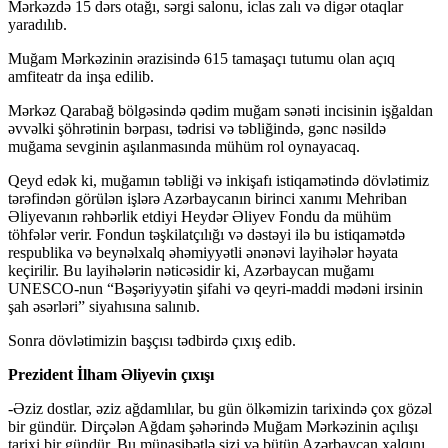
Mərkəzdə 15 dərs otağı, sərgi salonu, iclas zalı və digər otaqlar
yaradılıb.
Muğam Mərkəzinin ərazisində 615 tamaşaçı tutumu olan açıq
amfiteatr da inşa edilib.
Mərkəz Qarabağ bölgəsində qədim muğam sənəti incisinin işğaldan
əvvəlki şöhrətinin bərpası, tədrisi və təbliğində, gənc nəsildə
muğama sevginin aşılanmasında mühüm rol oynayacaq.
Qeyd edək ki, muğamın təbliği və inkişafı istiqamətində dövlətimiz
tərəfindən görülən işlərə Azərbaycanın birinci xanımı Mehriban
Əliyevanın rəhbərlik etdiyi Heydər Əliyev Fondu da mühüm
töhfələr verir. Fondun təşkilatçılığı və dəstəyi ilə bu istiqamətdə
respublika və beynəlxalq əhəmiyyətli ənənəvi layihələr həyata
keçirilir. Bu layihələrin nəticəsidir ki, Azərbaycan muğamı
UNESCO-nun “Bəşəriyyətin şifahi və qeyri-maddi mədəni irsinin
şah əsərləri” siyahısına salınıb.
Sonra dövlətimizin başçısı tədbirdə çıxış edib.
Prezident İlham Əliyevin
çıxışı
-Əziz dostlar, əziz ağdamlılar, bu gün ölkəmizin tarixində çox gözəl
bir gündür. Dirçələn Ağdam şəhərində Muğam Mərkəzinin açılışı
tarixi bir gündür. Bu münasibətlə sizi və bütün Azərbaycan xalqını