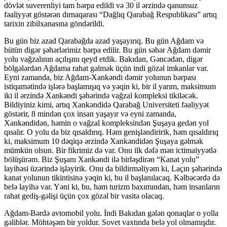
dövlət suverenliyi tam bərpa edildi və 30 il ərzində qanunsuz
fəaliyyət göstərən dırnaqarası “Dağlıq Qarabağ Respublikası” artıq
tarixin zibilxanasına göndərildi.
Bu gün biz azad Qarabağda azad yaşayırıq. Bu gün Ağdam və
bütün digər şəhərlərimiz bərpa edilir. Bu gün səhər Ağdam dəmir
yolu vağzalının açılışını qeyd etdik. Bakıdan, Gəncədən, digər
bölgələrdən Ağdama rahat gəlmək üçün indi gözəl imkanlar var.
Eyni zamanda, biz Ağdam-Xankəndi dəmir yolunun bərpası
istiqamətində işlərə başlamışıq və yəqin ki, bir il yarım, maksimum
iki il ərzində Xankəndi şəhərində vağzal kompleksi tikiləcək.
Bildiyiniz kimi, artıq Xankəndidə Qarabağ Universiteti fəaliyyət
göstərir, 8 mindən çox insan yaşayır və eyni zamanda,
Xankəndidən, həmin o vağzal kompleksindən Şuşaya gedən yol
qısalır. O yolu da biz qısaldırıq. Həm genişləndiririk, həm qısaldırıq
ki, maksimum 10 dəqiqə ərzində Xankəndidən Şuşaya gəlmək
mümkün olsun. Bir fikrimiz də var. Onu ilk dəfə mən ictimaiyyətlə
bölüşürəm. Biz Şuşanı Xankəndi ilə birləşdirən “Kanat yolu”
layihəsi üzərində işləyirik. Onu da bildirməliyəm ki, Laçın şəhərində
kanat yolunun tikintisinə yəqin ki, bu il başlanılacaq. Kəlbəcərdə də
belə layihə var. Yəni ki, bu, həm turizm baxımından, həm insanların
rahat gediş-gəlişi üçün çox gözəl bir vasitə olacaq.
Ağdam-Bərdə avtomobil yolu. İndi Bakıdan gələn qonaqlar o yolla
gəliblər. Möhtəşəm bir yoldur. Sovet vaxtında belə yol olmamışdır.