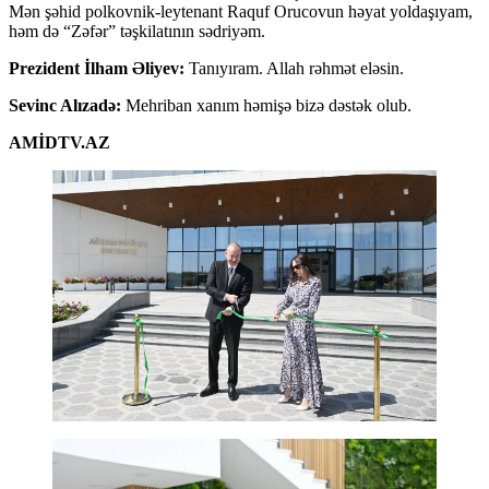
Mən şəhid polkovnik-leytenant Raquf Orucovun həyat yoldaşıyam,
həm də “Zəfər” təşkilatının sədriyəm.
Prezident İlham Əliyev:
Tanıyıram. Allah rəhmət eləsin.
Sevinc Alızadə:
Mehriban xanım həmişə bizə dəstək olub.
AMİDTV.AZ