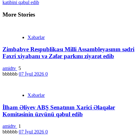
katibini qəbul edib
More Stories
Xəbərlər
Zimbabve Respublikası Milli Assambleyasının sədri
Fəxri xiyabanı və Zəfər parkını ziyarət edib
amidtv
5
bbbbbb
07 İyul 2026
0
Xəbərlər
İlham Əliyev ABŞ Senatının Xarici Əlaqələr
Komitəsinin üzvünü qəbul edib
amidtv
1
bbbbbb
07 İyul 2026
0