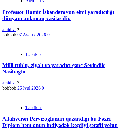
AMİD.TV
Professor Ramiz İskəndərovun elmi yaradıcılığı
dünyanı anlamaq vasitəsidir.
amidtv
2
bbbbbb
07 Avqust 2026
0
Təbriklər
Milli ruhlu, ziyalı və yaradıcı gənc Sevindik
Nəsiboğlu
amidtv
7
bbbbbb
26 İyul 2026
0
Təbriklər
Allahverən Pərvizoğlunun qazandığı bu Fəxri
Diplom həm onun indiyədək keçdiyi şərəfli yolun