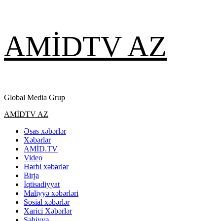
Skip
AMİDTV AZ
to
content
Global Media Grup
Primary
AMİDTV AZ
Menu
Əsas xəbərlər
Xəbərlər
AMİD.TV
Video
Hərbi xəbərlər
Birja
İqtisadiyyat
Maliyyə xəbərləri
Sosial xəbərlər
Xarici Xəbərlər
Səhiyyə