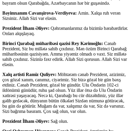
bayram olsun Qarabağda, Azərbaycanın hər bir guşəsində.
Bəyimxanım Cavanşirova-Verdiyeva:
Amin. Xalqa ruh verən
Sizsiniz. Allah Sizi var eləsin.
Prezident İlham Əliyev:
Qəhrəmanlarımız da bizimlə bərabərdirlər.
Onları alqışlayaq.
Birinci Qarabağ müharibəsi qazisi Rey Kərimoğlu:
Cənab
Prezident, Siz bu millətə sahib çıxdınız. Mən özüm Birinci Qarabağ
müharibəsinin qazisiyəm. Amma yiyəmiz olmadı o vaxt. Siz millətə
sahib çıxdınız. Sizinlə fəxr edirik. Allah Sizi qorusun. Allah Sizi var
eləsin.
Xalq artisti Ramiz Quliyev:
Möhtərəm cənab Prezident, əzizimiz,
çox gözəl xanım, canımız, ciyərimiz. Siz bizə gözəl bir gün bəxş
etdiniz. Cənab Prezident, gözəl bir gündür. Ulu Öndərin 102-ci
ildönümü günüdür, ruhu şad olsun. Yüz illər ötsə də Ulu Öndərin
xatirəsi yaşayacaq. Necə ki, Qarabağı bu cür düzəltdiniz, yüz illər
gəlib gedəcək, dünyanın bütün ölkələri Sizdən nümunə götürəcək,
bu gün də götürür. Muğam da var, xalqımız da var, Siz də varsınız.
Sizi bağrıma basıram. Çox sağ olun, var olun.
Prezident İlham Əliyev:
Sağ olun.