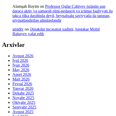
Aləmşah Bəyim
on
Professor Qafar Cəbiyev özünün son
dərəcə aktiv və səmərəli elmi-pedaqoji və ictimai fəaliyyəti ilə
təkcə ölkə daxilində deyil, beynəlxalq səviyyədə də tanınan,
qiymətləndirilən alimlərdəndir
amidtv
on
Əməkdar incəsənət xadimi, bəstəkar Mobil
Babayev vəfat edib
Arxivlər
Avqust 2026
İyul 2026
İyun 2026
May 2026
Aprel 2026
Mart 2026
Fevral 2026
Yanvar 2026
Dekabr 2025
Noyabr 2025
Oktyabr 2025
Sentyabr 2025
Avqust 2025