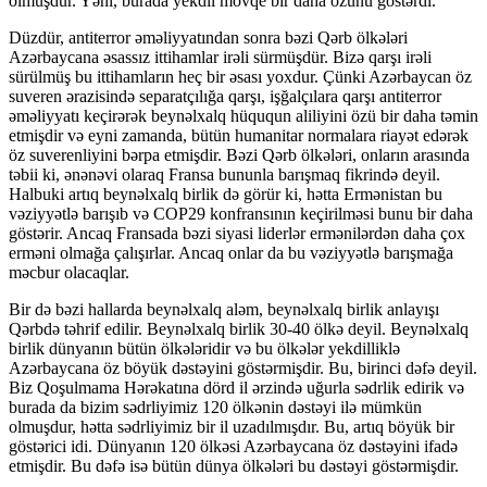
olmuşdur. Yəni, burada yekdil mövqe bir daha özünü göstərdi.
Düzdür, antiterror əməliyyatından sonra bəzi Qərb ölkələri
Azərbaycana əsassız ittihamlar irəli sürmüşdür. Bizə qarşı irəli
sürülmüş bu ittihamların heç bir əsası yoxdur. Çünki Azərbaycan öz
suveren ərazisində separatçılığa qarşı, işğalçılara qarşı antiterror
əməliyyatı keçirərək beynəlxalq hüququn aliliyini özü bir daha təmin
etmişdir və eyni zamanda, bütün humanitar normalara riayət edərək
öz suverenliyini bərpa etmişdir. Bəzi Qərb ölkələri, onların arasında
təbii ki, ənənəvi olaraq Fransa bununla barışmaq fikrində deyil.
Halbuki artıq beynəlxalq birlik də görür ki, hətta Ermənistan bu
vəziyyətlə barışıb və COP29 konfransının keçirilməsi bunu bir daha
göstərir. Ancaq Fransada bəzi siyasi liderlər ermənilərdən daha çox
erməni olmağa çalışırlar. Ancaq onlar da bu vəziyyətlə barışmağa
məcbur olacaqlar.
Bir də bəzi hallarda beynəlxalq aləm, beynəlxalq birlik anlayışı
Qərbdə təhrif edilir. Beynəlxalq birlik 30-40 ölkə deyil. Beynəlxalq
birlik dünyanın bütün ölkələridir və bu ölkələr yekdilliklə
Azərbaycana öz böyük dəstəyini göstərmişdir. Bu, birinci dəfə deyil.
Biz Qoşulmama Hərəkatına dörd il ərzində uğurla sədrlik edirik və
burada da bizim sədrliyimiz 120 ölkənin dəstəyi ilə mümkün
olmuşdur, hətta sədrliyimiz bir il uzadılmışdır. Bu, artıq böyük bir
göstərici idi. Dünyanın 120 ölkəsi Azərbaycana öz dəstəyini ifadə
etmişdir. Bu dəfə isə bütün dünya ölkələri bu dəstəyi göstərmişdir.