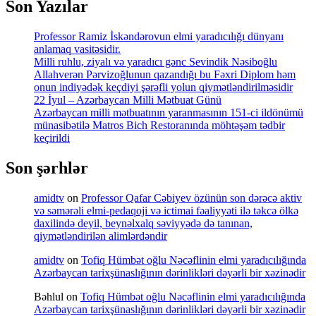
Son Yazılar
Professor Ramiz İskəndərovun elmi yaradıcılığı dünyanı
anlamaq vasitəsidir.
Milli ruhlu, ziyalı və yaradıcı gənc Sevindik Nəsiboğlu
Allahverən Pərvizoğlunun qazandığı bu Fəxri Diplom həm
onun indiyədək keçdiyi şərəfli yolun qiymətləndirilməsidir
22 İyul – Azərbaycan Milli Mətbuat Günü
Azərbaycan milli mətbuatının yaranmasının 151-ci ildönümü
münasibətilə Matros Bich Restoranında möhtəşəm tədbir
keçirildi
Son şərhlər
amidtv
on
Professor Qafar Cəbiyev özünün son dərəcə aktiv
və səmərəli elmi-pedaqoji və ictimai fəaliyyəti ilə təkcə ölkə
daxilində deyil, beynəlxalq səviyyədə də tanınan,
qiymətləndirilən alimlərdəndir
amidtv
on
Tofiq Hümbət oğlu Nəcəflinin elmi yaradıcılığında
Azərbaycan tarixşünaslığının dərinlikləri dəyərli bir xəzinədir
Bəhlul
on
Tofiq Hümbət oğlu Nəcəflinin elmi yaradıcılığında
Azərbaycan tarixşünaslığının dərinlikləri dəyərli bir xəzinədir