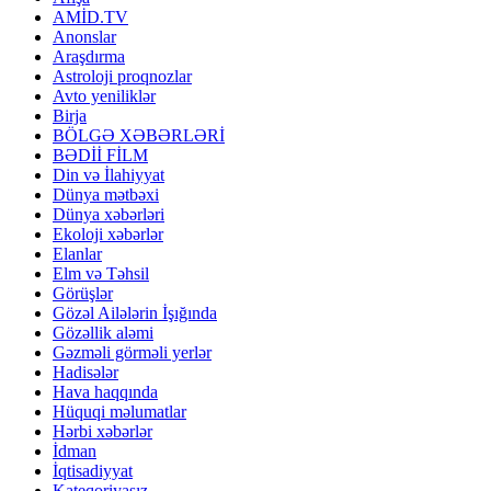
AMİD.TV
Anonslar
Araşdırma
Astroloji proqnozlar
Avto yeniliklər
Birja
BÖLGƏ XƏBƏRLƏRİ
BƏDİİ FİLM
Din və İlahiyyat
Dünya mətbəxi
Dünya xəbərləri
Ekoloji xəbərlər
Elanlar
Elm və Təhsil
Görüşlər
Gözəl Ailələrin İşığında
Gözəllik aləmi
Gəzməli görməli yerlər
Hadisələr
Hava haqqında
Hüquqi məlumatlar
Hərbi xəbərlər
İdman
İqtisadiyyat
Kateqoriyasız