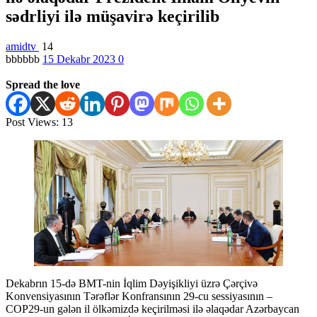
sədrliyi ilə müşavirə keçirilib
amidtv
14
bbbbbb
15 Dekabr 2023
0
Spread the love
Post Views:
13
Dekabrın 15-də BMT-nin İqlim Dəyişikliyi üzrə Çərçivə
Konvensiyasının Tərəflər Konfransının 29-cu sessiyasının –
COP29-un gələn il ölkəmizdə keçirilməsi ilə əlaqədar Azərbaycan