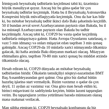
İrimiqyaslı beynəlxalq tədbirlərin keçirilməsi təbii ki, üzərimizə
böyük məsuliyyət qoyur. Ancaq biz bu günə qədər bir çox
beynəlxalq tədbirlər keçirmişik. Hətta bu il Beynəlxalq Astronavtika
Konqresini böyük müvəffəqiyyətlə keçirmişik. Onu da hər kəs bilir
ki, bu mötəbər beynəlxalq tədbir ikinci dəfə Bakı şəhərində keçirilib.
50 il bundan əvvəl sovet Azərbaycanının paytaxtı olan Bakıda, bu il
isə müstəqil Azərbaycanın paytaxtı olan Bakıda bu tədbir
keçirilmişdir. Ancaq təbii ki, COP29 bu vaxta qədər keçirilmiş
tədbirlərlə müqayisəyə gəlmir. Hətta Avropa Oyunlarını xatırlasaq, o
vaxt 5 min idmançı və onları müşayiət edən təqribən 3 min qonaq
gəlmişdir. Ancaq COP29-da 10 minlərlə xarici nümayəndə ölkəmizə
gələcək, iki həftə ərzində Bakı dünyanın mərkəzi olacaq. Müəyyən
ehtimallara görə, təqribən 70-80 min xarici qonaq bu müddət ərzində
ölkəmizdə olacaq.
Hesab edirəm ki, COP29 dünyada ən mötəbər beynəlxalq
tədbirlərdən biridir. Ölkələrin təmsilçiliyi nöqteyi-nəzərindən BMT
Baş Assambleyasından geri qalmır. Ona görə biz dərhal bütün
hazırlıq işlərinə start verməliyik. Bizim vaxtımız o qədər də çox
deyil, 11 aydan az vaxtımız var. Ona görə mən hesab etdim ki,
birinci müşavirəni öz sədrliyimlə keçirim, bütün lazımi tapşırıqları
verim. Bu tapşırıqların yerinə yetirilməsi barədə müntəzəm olaraq
mənə məlumat veriləcək.
Mən şübhə etmirəm ki, COP29 beynəlxalq konfransını da biz