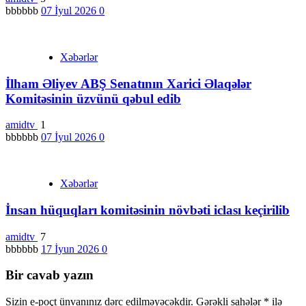
bbbbbb
07 İyul 2026
0
Xəbərlər
İlham Əliyev ABŞ Senatının Xarici Əlaqələr
Komitəsinin üzvünü qəbul edib
amidtv
1
bbbbbb
07 İyul 2026
0
Xəbərlər
İnsan hüquqları komitəsinin növbəti iclası keçirilib
amidtv
7
bbbbbb
17 İyun 2026
0
Bir cavab yazın
Sizin e-poçt ünvanınız dərc edilməyəcəkdir.
Gərəkli sahələr
*
ilə