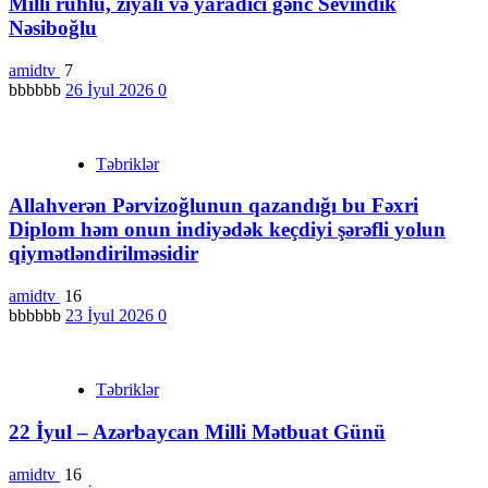
Milli ruhlu, ziyalı və yaradıcı gənc Sevindik
Nəsiboğlu
amidtv
7
bbbbbb
26 İyul 2026
0
Təbriklər
Allahverən Pərvizoğlunun qazandığı bu Fəxri
Diplom həm onun indiyədək keçdiyi şərəfli yolun
qiymətləndirilməsidir
amidtv
16
bbbbbb
23 İyul 2026
0
Təbriklər
22 İyul – Azərbaycan Milli Mətbuat Günü
amidtv
16