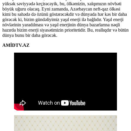
yüksək səviyyədə keçirəcəyik, bu, ölkəmizin, xalqımızın növbəti
böyük uğuru olacaq. Eyni zamanda, Azərbaycan neft-qaz ölkəsi
kimi bu sahədə də özünü göstərəcəkdir və dünyada hər kəs bir daha
görəcək ki, bizim gündəliyimiz yaşıl enerji ilə bağlıdır. Yaşıl enerji
növlərinin yaradılması və yaşıl enerjinin dünya bazarlarına nəqli
hazırda bizim enerji siyasətimizin prioritetidir. Bu, reallıqdır və bütün
dünya bunu bir daha görəcək.
AMİDTV.AZ