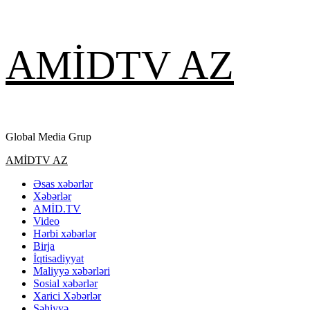
Skip
AMİDTV AZ
to
content
Global Media Grup
Primary
AMİDTV AZ
Menu
Əsas xəbərlər
Xəbərlər
AMİD.TV
Video
Hərbi xəbərlər
Birja
İqtisadiyyat
Maliyyə xəbərləri
Sosial xəbərlər
Xarici Xəbərlər
Səhiyyə