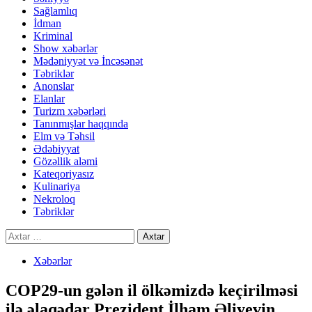
Sağlamlıq
İdman
Kriminal
Show xəbərlər
Mədəniyyət və İncəsənət
Təbriklər
Anonslar
Elanlar
Turizm xəbərləri
Tanınmışlar haqqında
Elm və Təhsil
Ədəbiyyat
Gözəllik aləmi
Kateqoriyasız
Kulinariya
Nekroloq
Təbriklər
Axtarış:
Xəbərlər
COP29-un gələn il ölkəmizdə keçirilməsi
ilə əlaqədar Prezident İlham Əliyevin