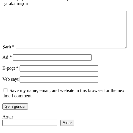
işarələnmişdir
Şərh
*
Ad
*
E-poçt
*
Veb sayt
Save my name, email, and website in this browser for the next
time I comment.
Axtar
Axtar