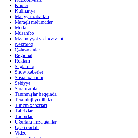
Kliplər
Kulinariya
Maliyyə xəbərləri
Maraqlı məlumatlar
Moda
Müsahibə
Mədəniyyət və İncəsənət
Nekroloq
Qəhrəmanlar
Regional
Reklam
Sağlamlıq
Show xəbərlər
Sosial xəbərlər
Səhiyyə
Sərəncamlar
Tanınmışlar haqqında
Texnoloji yeniliklər
Turizm xəbərləri
Təbriklər
Tədbirlər
Uğurlara imza atanlar
Uşaq portalı
Video