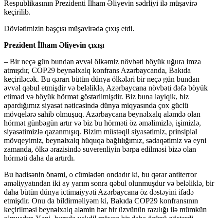
Respublikasının Prezidenti İlham Əliyevin sədrliyi ilə müşavirə
keçirilib.
Dövlətimizin başçısı müşavirədə çıxış etdi.
Prezident İlham Əliyevin çıxışı
– Bir neçə gün bundan əvvəl ölkəmiz növbəti böyük uğura imza
atmışdır, COP29 beynəlxalq konfrans Azərbaycanda, Bakıda
keçiriləcək. Bu qərarı bütün dünya ölkələri bir neçə gün bundan
əvvəl qəbul etmişdir və beləliklə, Azərbaycana növbəti dəfə böyük
etimad və böyük hörmət göstərilmişdir. Biz buna layiqik, biz
apardığımız siyasət nəticəsində dünya miqyasında çox güclü
mövqelərə sahib olmuşuq. Azərbaycana beynəlxalq aləmdə olan
hörmət günbəgün artır və biz bu hörməti öz əməlimizlə, işimizlə,
siyasətimizlə qazanmışıq. Bizim müstəqil siyasətimiz, prinsipial
mövqeyimiz, beynəlxalq hüquqa bağlılığımız, sədaqətimiz və eyni
zamanda, ölkə ərazisində suverenliyin bərpa edilməsi bizə olan
hörməti daha da artırdı.
Bu hadisənin önəmi, o cümlədən ondadır ki, bu qərar antiterror
əməliyyatından iki ay yarım sonra qəbul olunmuşdur və beləliklə, bir
daha bütün dünya ictimaiyyəti Azərbaycana öz dəstəyini ifadə
etmişdir. Onu da bildirməliyəm ki, Bakıda COP29 konfransının
keçirilməsi beynəlxalq aləmin hər bir üzvünün razılığı ilə mümkün