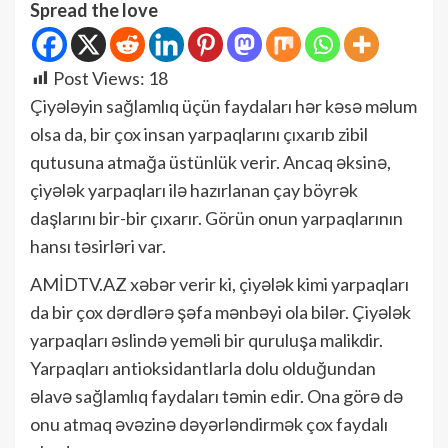
Spread the love
Post Views:
18
Çiyələyin sağlamlıq üçün faydaları hər kəsə məlum
olsa da, bir çox insan yarpaqlarını çıxarıb zibil
qutusuna atmağa üstünlük verir. Ancaq əksinə,
çiyələk yarpaqları ilə hazırlanan çay böyrək
daşlarını bir-bir çıxarır. Görün onun yarpaqlarının
hansı təsirləri var.
AMİDTV.AZ xəbər verir ki, çiyələk kimi yarpaqları
da bir çox dərdlərə şəfa mənbəyi ola bilər. Çiyələk
yarpaqları əslində yeməli bir quruluşa malikdir.
Yarpaqları antioksidantlarla dolu olduğundan
əlavə sağlamlıq faydaları təmin edir. Ona görə də
onu atmaq əvəzinə dəyərləndirmək çox faydalı