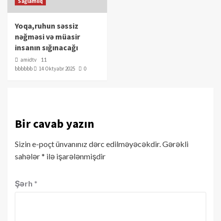
Sağlamlıq
Yoqa,ruhun səssiz
nəğməsi və müasir
insanın sığınacağı
amidtv
11
bbbbbb
14 Oktyabr 2025
0
Bir cavab yazın
Sizin e-poçt ünvanınız dərc edilməyəcəkdir.
Gərəkli
sahələr
*
ilə işarələnmişdir
Şərh
*