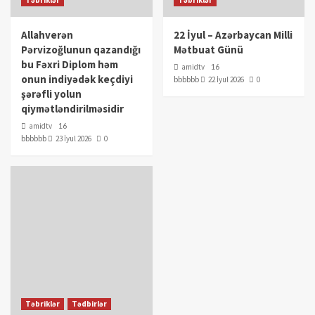
Təbriklər
Təbriklər
Allahverən
22 İyul – Azərbaycan Milli
Pərvizoğlunun qazandığı
Mətbuat Günü
bu Fəxri Diplom həm
amidtv
16
onun indiyədək keçdiyi
bbbbbb
22 İyul 2026
0
şərəfli yolun
qiymətləndirilməsidir
amidtv
16
bbbbbb
23 İyul 2026
0
Təbriklər
Tədbirlər