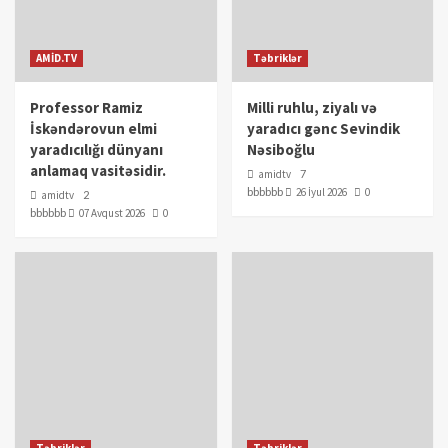
AMİD.TV
Təbriklər
Professor Ramiz
Milli ruhlu, ziyalı və
İskəndərovun elmi
yaradıcı gənc Sevindik
yaradıcılığı dünyanı
Nəsiboğlu
anlamaq vasitəsidir.
amidtv
7
bbbbbb
26 İyul 2026
0
amidtv
2
bbbbbb
07 Avqust 2026
0