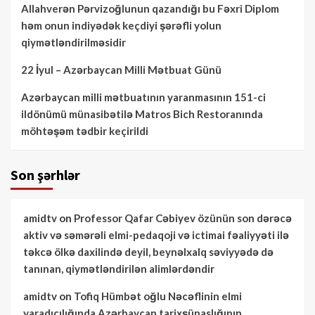
Allahverən Pərvizoğlunun qazandığı bu Fəxri Diplom
həm onun indiyədək keçdiyi şərəfli yolun
qiymətləndirilməsidir
22 İyul – Azərbaycan Milli Mətbuat Günü
Azərbaycan milli mətbuatının yaranmasının 151-ci
ildönümü münasibətilə Matros Bich Restoranında
möhtəşəm tədbir keçirildi
Son şərhlər
amidtv
on
Professor Qafar Cəbiyev özünün son dərəcə
aktiv və səmərəli elmi-pedaqoji və ictimai fəaliyyəti ilə
təkcə ölkə daxilində deyil, beynəlxalq səviyyədə də
tanınan, qiymətləndirilən alimlərdəndir
amidtv
on
Tofiq Hümbət oğlu Nəcəflinin elmi
yaradıcılığında Azərbaycan tarixşünaslığının