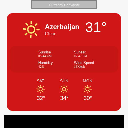
Currency Converter
31°
Azerbaijan
Clear
Sunrise
Sunset
05:44 AM
07:47 PM
Humidity
Wind Speed
42%
18Km/h
SAT
SUN
MON
32°
34°
30°