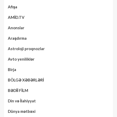
Afişa
AMİD.TV
Anonslar
Araşdırma
Astroloji proqnozlar
Avto yeniliklər
Birja
BÖLGƏ XƏBƏRLƏRİ
BƏDİİ FİLM
Din və İlahiyyat
Dünya mətbəxi