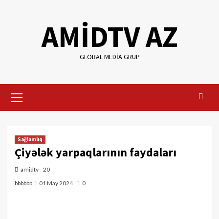
Skip
to
AMİDTV AZ
content
GLOBAL MEDIA GRUP
Primary
Menu
Sağlamlıq
Çiyələk yarpaqlarının faydaları
amidtv
20
bbbbbb
01 May 2024
0