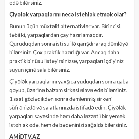
edə bilərsiniz.
Çiyələk yarpaqlarını necə istehlak etmək olar?
Bunun üçün müxtəlif alternativlər var. Birincisi,
təbii ki, yarpaqlardan çay hazırlamaqdır.
Quruduqdan sonra isti su ilə qarışdıraraq dəmləyə
bilərsiniz. Çox praktik hazırlığı var. Ancaq daha
praktik bir üsul istəyirsinizsə, yarpaqları içdiyiniz
suyun içinə sala bilərsiniz.
Çiyələk yarpaqlarını yaxşıca yuduqdan sonra qaba
qoyub, üzərinə balzam sirkəsi əlavə edə bilərsiniz.
1 saat gözlədikdən sonra dəmlənmiş sirkəni
süfrənizdə və salatlarınızda istifadə edin. Çiyələk
yarpaqları sayəsində həm daha ləzzətli bir yemək
istehlak edə, həm də bədəninizi sağalda bilərsiniz.
AMİDTV.AZ