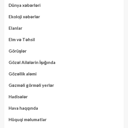
Dünya xəbərləri
Ekoloji xəbərlər
Elanlar
Elm və Təhsil
Görüşlər
Gözəl Ailələrin İşığında
Gözəllik aləmi
Gəzməli görməli yerlər
Hadisələr
Hava haqqında
Hüquqi məlumatlar