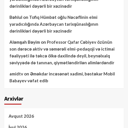
dərinlikləri dəyərli bir xəzinədir
Bəhlul
on
Tofiq Hümbət oğlu Nəcəflinin elmi
yaradıcılığında Azərbaycan tarixşünaslığının
dərinlikləri dəyərli bir xəzinədir
Aləmşah Bəyim
on
Professor Qafar Cəbiyev özünün
son dərəcə aktiv və səmərəli elmi-pedaqoji və ictimai
fəaliyyəti ilə təkcə ölkə daxilində deyil, beynəlxalq
səviyyədə də tanınan, qiymətləndirilən alimlərdəndir
amidtv
on
Əməkdar incəsənət xadimi, bəstəkar Mobil
Babayev vəfat edib
Arxivlər
Avqust 2026
İyul 2026