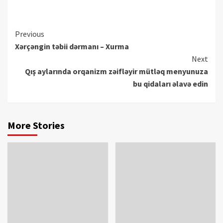
Continue
Previous
Xərçəngin təbii dərmanı – Xurma
Reading
Next
Qış aylarında orqanizm zəifləyir mütləq menyunuza
bu qidaları əlavə edin
More Stories