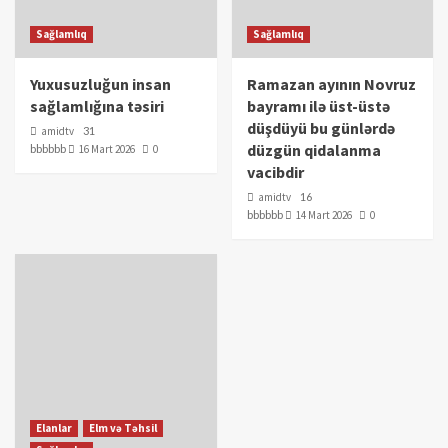
Sağlamlıq
Sağlamlıq
Yuxusuzluğun insan
Ramazan ayının Novruz
sağlamlığına təsiri
bayramı ilə üst-üstə
düşdüyü bu günlərdə
amidtv
31
düzgün qidalanma
bbbbbb
16 Mart 2026
0
vacibdir
amidtv
16
bbbbbb
14 Mart 2026
0
Elanlar
Elm və Təhsil