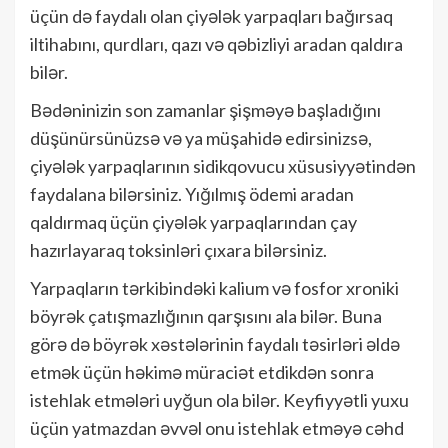
üçün də faydalı olan çiyələk yarpaqları bağırsaq
iltihabını, qurdları, qazı və qəbizliyi aradan qaldıra
bilər.
Bədəninizin son zamanlar şişməyə başladığını
düşünürsünüzsə və ya müşahidə edirsinizsə,
çiyələk yarpaqlarının sidikqovucu xüsusiyyətindən
faydalana bilərsiniz. Yığılmış ödemi aradan
qaldırmaq üçün çiyələk yarpaqlarından çay
hazırlayaraq toksinləri çıxara bilərsiniz.
Yarpaqların tərkibindəki kalium və fosfor xroniki
böyrək çatışmazlığının qarşısını ala bilər. Buna
görə də böyrək xəstələrinin faydalı təsirləri əldə
etmək üçün həkimə müraciət etdikdən sonra
istehlak etmələri uyğun ola bilər. Keyfiyyətli yuxu
üçün yatmazdan əvvəl onu istehlak etməyə cəhd