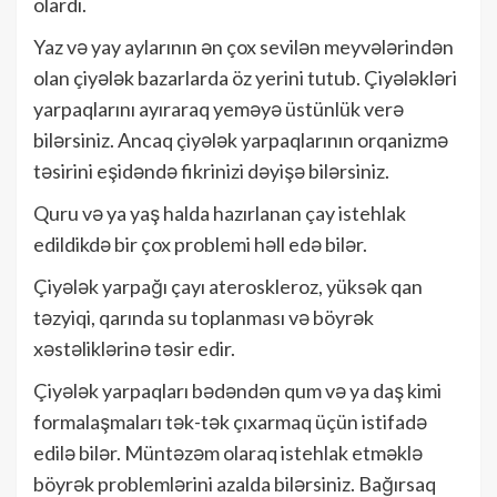
olardı.
Yaz və yay aylarının ən çox sevilən meyvələrindən
olan çiyələk bazarlarda öz yerini tutub. Çiyələkləri
yarpaqlarını ayıraraq yeməyə üstünlük verə
bilərsiniz. Ancaq çiyələk yarpaqlarının orqanizmə
təsirini eşidəndə fikrinizi dəyişə bilərsiniz.
Quru və ya yaş halda hazırlanan çay istehlak
edildikdə bir çox problemi həll edə bilər.
Çiyələk yarpağı çayı ateroskleroz, yüksək qan
təzyiqi, qarında su toplanması və böyrək
xəstəliklərinə təsir edir.
Çiyələk yarpaqları bədəndən qum və ya daş kimi
formalaşmaları tək-tək çıxarmaq üçün istifadə
edilə bilər. Müntəzəm olaraq istehlak etməklə
böyrək problemlərini azalda bilərsiniz. Bağırsaq