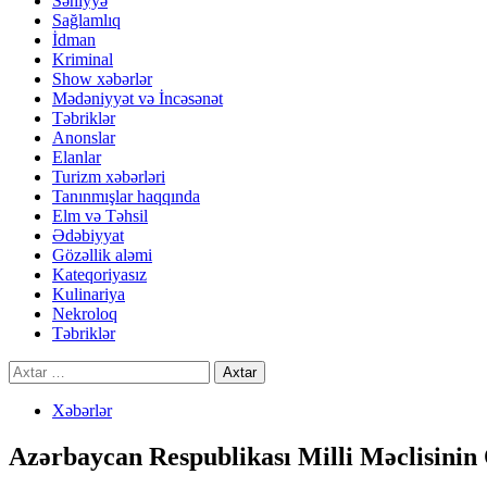
Səhiyyə
Sağlamlıq
İdman
Kriminal
Show xəbərlər
Mədəniyyət və İncəsənət
Təbriklər
Anonslar
Elanlar
Turizm xəbərləri
Tanınmışlar haqqında
Elm və Təhsil
Ədəbiyyat
Gözəllik aləmi
Kateqoriyasız
Kulinariya
Nekroloq
Təbriklər
Axtarış:
Xəbərlər
Azərbaycan Respublikası Milli Məclisini