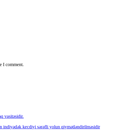
me I comment.
 vasitəsidir.
indiyədək keçdiyi şərəfli yolun qiymətləndirilməsidir