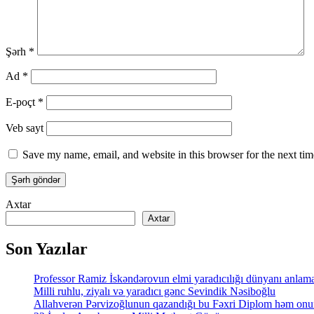
Şərh
*
Ad
*
E-poçt
*
Veb sayt
Save my name, email, and website in this browser for the next ti
Axtar
Axtar
Son Yazılar
Professor Ramiz İskəndərovun elmi yaradıcılığı dünyanı anlamaq
Milli ruhlu, ziyalı və yaradıcı gənc Sevindik Nəsiboğlu
Allahverən Pərvizoğlunun qazandığı bu Fəxri Diplom həm onun 