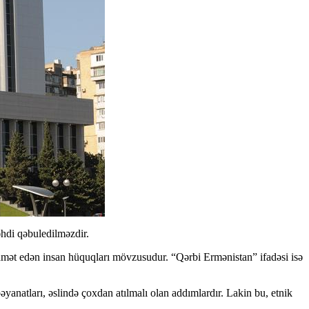
hdi qəbuledilməzdir.
idmət edən insan hüquqları mövzusudur. “Qərbi Ermənistan” ifadəsi isə
anatları, əslində çoxdan atılmalı olan addımlardır. Lakin bu, etnik