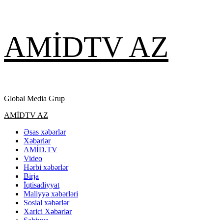
Skip
AMİDTV AZ
to
content
Global Media Grup
Primary
AMİDTV AZ
Menu
Əsas xəbərlər
Xəbərlər
AMİD.TV
Video
Hərbi xəbərlər
Birja
İqtisadiyyat
Maliyyə xəbərləri
Sosial xəbərlər
Xarici Xəbərlər