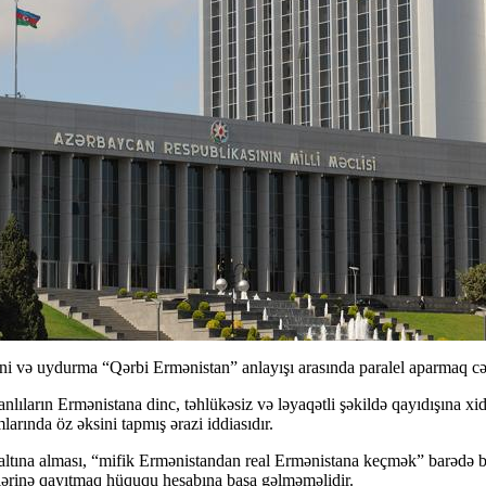
i və uydurma “Qərbi Ermənistan” anlayışı arasında paralel aparmaq cə
ıların Ermənistana dinc, təhlükəsiz və ləyaqətli şəkildə qayıdışına x
arında öz əksini tapmış ərazi iddiasıdır.
ltına alması, “mifik Ermənistandan real Ermənistana keçmək” barədə bəy
vlərinə qayıtmaq hüququ hesabına başa gəlməməlidir.