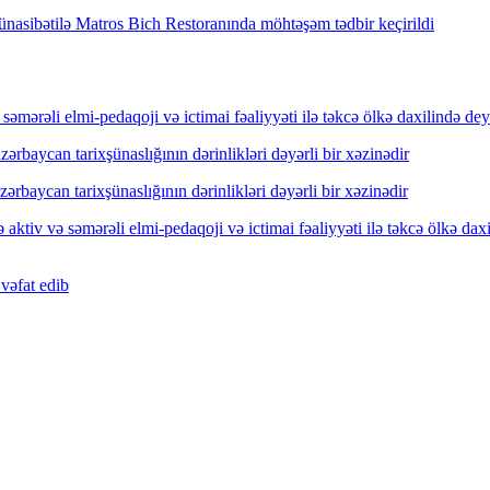
nasibətilə Matros Bich Restoranında möhtəşəm tədbir keçirildi
mərəli elmi-pedaqoji və ictimai fəaliyyəti ilə təkcə ölkə daxilində dey
rbaycan tarixşünaslığının dərinlikləri dəyərli bir xəzinədir
rbaycan tarixşünaslığının dərinlikləri dəyərli bir xəzinədir
ktiv və səmərəli elmi-pedaqoji və ictimai fəaliyyəti ilə təkcə ölkə dax
vəfat edib