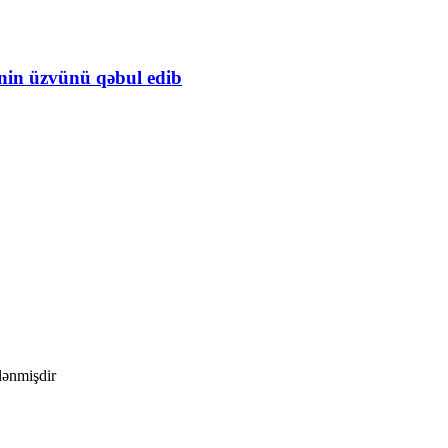
inin üzvünü qəbul edib
ələnmişdir