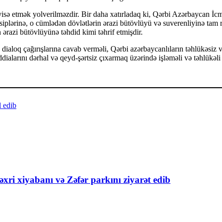
ayisə etmək yolverilməzdir. Bir daha xatırladaq ki, Qərbi Azərbaycan İ
siplərinə, o cümlədən dövlətlərin ərazi bütövlüyü və suverenliyinə tam 
ərazi bütövlüyünə təhdid kimi təhrif etmişdir.
ialoq çağırışlarına cavab verməli, Qərbi azərbaycanlıların təhlükəsiz və
ialarını dərhal və qeyd-şərtsiz çıxarmaq üzərində işləməli və təhlükəli 
l edib
xri xiyabanı və Zəfər parkını ziyarət edib