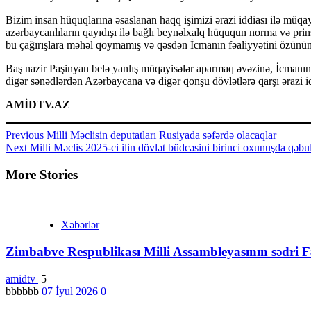
Bizim insan hüquqlarına əsaslanan haqq işimizi ərazi iddiası ilə müq
azərbaycanlıların qayıdışı ilə bağlı beynəlxalq hüququn norma və prin
bu çağırışlara məhəl qoymamış və qəsdən İcmanın fəaliyyətini özünün 
Baş nazir Paşinyan belə yanlış müqayisələr aparmaq əvəzinə, İcmanın d
digər sənədlərdən Azərbaycana və digər qonşu dövlətlərə qarşı ərazi idd
AMİDTV.AZ
Continue
Previous
Milli Məclisin deputatları Rusiyada səfərdə olacaqlar
Next
Milli Məclis 2025-ci ilin dövlət büdcəsini birinci oxunuşda qəbu
Reading
More Stories
Xəbərlər
Zimbabve Respublikası Milli Assambleyasının sədri Fə
amidtv
5
bbbbbb
07 İyul 2026
0