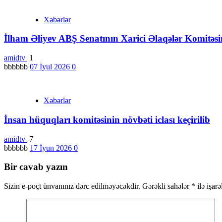
Xəbərlər
İlham Əliyev ABŞ Senatının Xarici Əlaqələr Komitəs
amidtv
1
bbbbbb
07 İyul 2026
0
Xəbərlər
İnsan hüquqları komitəsinin növbəti iclası keçirilib
amidtv
7
bbbbbb
17 İyun 2026
0
Bir cavab yazın
Sizin e-poçt ünvanınız dərc edilməyəcəkdir.
Gərəkli sahələr
*
ilə işar