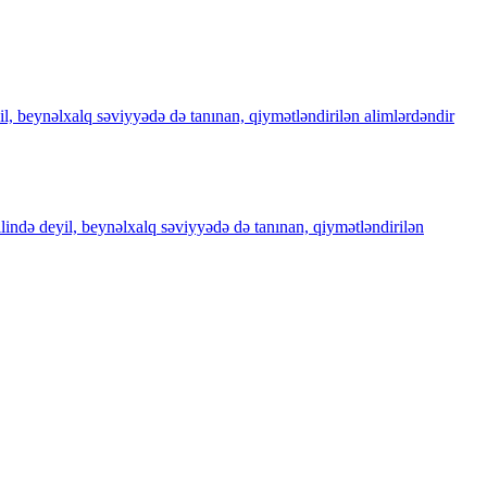
il, beynəlxalq səviyyədə də tanınan, qiymətləndirilən alimlərdəndir
ilində deyil, beynəlxalq səviyyədə də tanınan, qiymətləndirilən