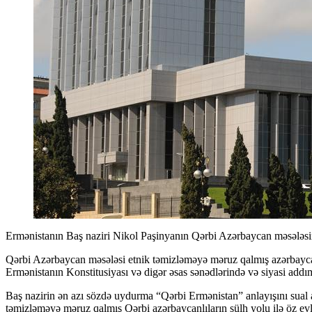
Ermənistanın Baş naziri Nikol Paşinyanın Qərbi Azərbaycan məsələsin
Qərbi Azərbaycan məsələsi etnik təmizləməyə məruz qalmış azərbaycanl
Ermənistanın Konstitusiyası və digər əsas sənədlərində və siyasi addıml
Baş nazirin ən azı sözdə uydurma “Qərbi Ermənistan” anlayışını sual a
təmizləməyə məruz qalmış Qərbi azərbaycanlıların sülh yolu ilə öz e