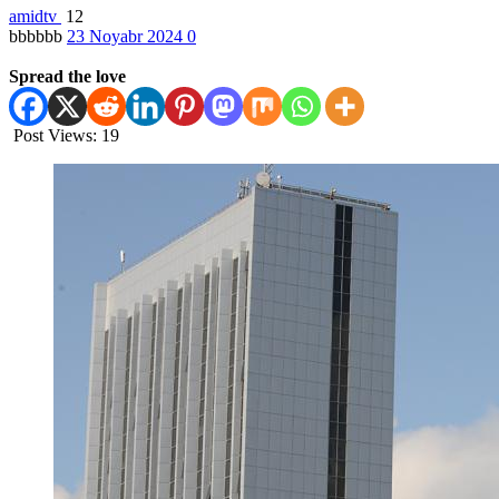
amidtv
12
bbbbbb
23 Noyabr 2024
0
Spread the love
Post Views:
19