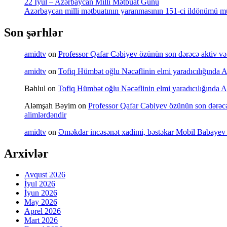
22 İyul – Azərbaycan Milli Mətbuat Günü
Azərbaycan milli mətbuatının yaranmasının 151-ci ildönümü mü
Son şərhlər
amidtv
on
Professor Qafar Cəbiyev özünün son dərəcə aktiv və sə
amidtv
on
Tofiq Hümbət oğlu Nəcəflinin elmi yaradıcılığında Azə
Bəhlul
on
Tofiq Hümbət oğlu Nəcəflinin elmi yaradıcılığında Azə
Aləmşah Bəyim
on
Professor Qafar Cəbiyev özünün son dərəcə a
alimlərdəndir
amidtv
on
Əməkdar incəsənət xadimi, bəstəkar Mobil Babayev 
Arxivlər
Avqust 2026
İyul 2026
İyun 2026
May 2026
Aprel 2026
Mart 2026