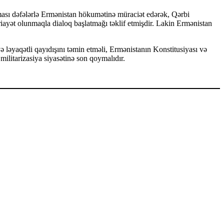
cması dəfələrlə Ermənistan hökumətinə müraciət edərək, Qərbi
riayət olunmaqla dialoq başlatmağı təklif etmişdir. Lakin Ermənistan
 ləyaqətli qayıdışını təmin etməli, Ermənistanın Konstitusiyası və
militarizasiya siyasətinə son qoymalıdır.