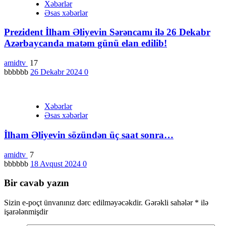
Xəbərlər
Əsas xəbərlər
Prezident İlham Əliyevin Sərəncamı ilə 26 Dekabr
Azərbaycanda matəm günü elan edilib!
amidtv
17
bbbbbb
26 Dekabr 2024
0
Xəbərlər
Əsas xəbərlər
İlham Əliyevin sözündən üç saat sonra…
amidtv
7
bbbbbb
18 Avqust 2024
0
Bir cavab yazın
Sizin e-poçt ünvanınız dərc edilməyəcəkdir.
Gərəkli sahələr
*
ilə
işarələnmişdir