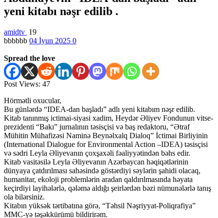
yeni kitabı nəşr edilib .
amidtv
19
bbbbbb
04 İyun 2025
0
Spread the love
Post Views:
47
Hörmətli oxucular,
Bu günlərdə “IDEA-dan başladı” adlı yeni kitabım nəşr edilib.
Kitab tanınmış ictimai-siyasi xadim, Heydər Əliyev Fondunun vitse-
prezidenti “Bakı” jurnalının təsisçisi və baş redaktoru, “Ətraf
Mühitin Mühafizəsi Naminə Beynəlxalq Dialoq” İctimai Birliyinin
(International Dialogue for Environmental Action –IDEA) təsisçisi
və sədri Leyla Əliyevanın çoxşaxəli fəaliyyətindən bəhs edir.
Kitab vasitəsilə Leyla Əliyevanın Azərbaycan həqiqətlərinin
dünyaya çatdırılması sahəsində göstərdiyi səylərin şahidi olacaq,
humanitar, ekoloji problemlərin aradan qaldırılmasında həyata
keçirdiyi layihələrlə, qələmə aldığı şeirlərdən bəzi nümunələrlə tanış
ola bilərsiniz.
Kitabın yüksək tərtibatına görə, “Təhsil Nəşriyyat-Poliqrafiya”
MMC-yə təşəkkürümü bildirirəm.