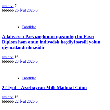
amidtv
7
bbbbbb
26 İyul 2026
0
Təbriklər
Allahverən Pərvizoğlunun qazandığı bu Fəxri
Diplom həm onun indiyədək keçdiyi şərəfli yolun
qiymətləndirilməsidir
amidtv
16
bbbbbb
23 İyul 2026
0
Təbriklər
22 İyul – Azərbaycan Milli Mətbuat Günü
amidtv
16
bbbbbb
22 İyul 2026
0