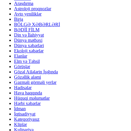
Araşdırma
Astroloji proqnozlar
Avto yeniliklər
Birja
BÖLGƏ XƏBƏRLƏRİ
BƏDİİ FİLM
Din və İlahiyyat
Dünya mətbəxi
Dünya xəbərləri
Ekoloji xəbərlər
Elanlar
Elm və Təhsil
Görüşlər
Gözəl Ailələrin İşığında
Gözəllik aləmi
Gəzməli görməli yerlər
Hadisələr
Hava haqqında
Hüquqi məlumatlar
Hərbi xəbərlər
İdman
İqtisadiyyat
Kateqoriyasız
Kliplər
Kulinariya