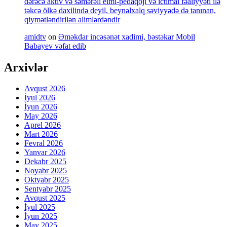
dərəcə aktiv və səmərəli elmi-pedaqoji və ictimai fəaliyyəti ilə
təkcə ölkə daxilində deyil, beynəlxalq səviyyədə də tanınan,
qiymətləndirilən alimlərdəndir
amidtv
on
Əməkdar incəsənət xadimi, bəstəkar Mobil
Babayev vəfat edib
Arxivlər
Avqust 2026
İyul 2026
İyun 2026
May 2026
Aprel 2026
Mart 2026
Fevral 2026
Yanvar 2026
Dekabr 2025
Noyabr 2025
Oktyabr 2025
Sentyabr 2025
Avqust 2025
İyul 2025
İyun 2025
May 2025