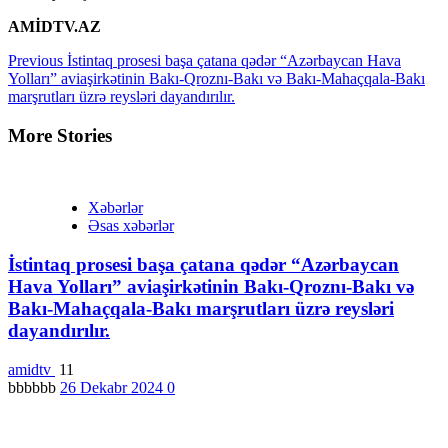
AMİDTV.AZ
Continue
Previous
İstintaq prosesi başa çatana qədər “Azərbaycan Hava
Yolları” aviaşirkətinin Bakı-Qroznı-Bakı və Bakı-Mahaçqala-Bakı
Reading
marşrutları üzrə reysləri dayandırılır.
More Stories
Xəbərlər
Əsas xəbərlər
İstintaq prosesi başa çatana qədər “Azərbaycan
Hava Yolları” aviaşirkətinin Bakı-Qroznı-Bakı və
Bakı-Mahaçqala-Bakı marşrutları üzrə reysləri
dayandırılır.
amidtv
11
bbbbbb
26 Dekabr 2024
0