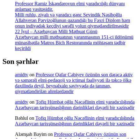
Professor Ramiz İskəndərovun elmi yaradıcılığı dünyanı
anlamaq vasitəsidir.
Milli ruhlu, ziyalı və yaradıcı gənc Sevindik Nəsiboğlu
Allahverən Pərvizoğlunun qazandığı bu Fəxri Diplom həm
onun indiyədək keçdiyi şərəfli yolun qiymətləndirilməsidir
22 İyul – Azərbaycan Milli Mətbuat Günü
Azərbaycan milli mətbuatının yaranmasının 151-ci ildönümü
münasibətilə Matros Bich Restoranında möhtəşəm tədbir
keçirildi
Son şərhlər
amidtv
on
Professor Qafar Cəbiyev özünün son dərəcə aktiv
və səmərəli elmi-pedaqoji və ictimai fəaliyyəti ilə təkcə ölkə
daxilində deyil, beynəlxalq səviyyədə də tanınan,
qiymətləndirilən alimlərdəndir
amidtv
on
Tofiq Hümbət oğlu Nəcəflinin elmi yaradıcılığında
Azərbaycan tarixşünaslığının dərinlikləri dəyərli bir xəzinədir
Bəhlul
on
Tofiq Hümbət oğlu Nəcəflinin elmi yaradıcılığında
Azərbaycan tarixşünaslığının dərinlikləri dəyərli bir xəzinədir
Aləmşah Bəyim
on
Professor Qafar Cəbiyev özünün son