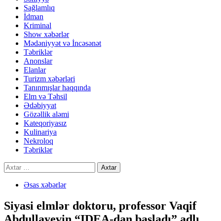
Sağlamlıq
İdman
Kriminal
Show xəbərlər
Mədəniyyət və İncəsənət
Təbriklər
Anonslar
Elanlar
Turizm xəbərləri
Tanınmışlar haqqında
Elm və Təhsil
Ədəbiyyat
Gözəllik aləmi
Kateqoriyasız
Kulinariya
Nekroloq
Təbriklər
Axtarış:
Əsas xəbərlər
Siyasi elmlər doktoru, professor Vaqif
Abdullayevin “IDEA-dan başladı” adlı