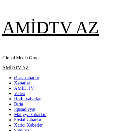
Skip
AMİDTV AZ
to
content
Global Media Grup
Primary
AMİDTV AZ
Menu
Əsas xəbərlər
Xəbərlər
AMİD.TV
Video
Hərbi xəbərlər
Birja
İqtisadiyyat
Maliyyə xəbərləri
Sosial xəbərlər
Xarici Xəbərlər
Səhiyyə