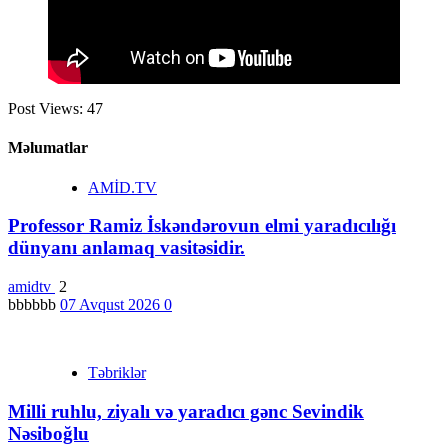
Post Views:
47
Məlumatlar
AMİD.TV
Professor Ramiz İskəndərovun elmi yaradıcılığı
dünyanı anlamaq vasitəsidir.
amidtv
2
bbbbbb
07 Avqust 2026
0
Təbriklər
Milli ruhlu, ziyalı və yaradıcı gənc Sevindik
Nəsiboğlu