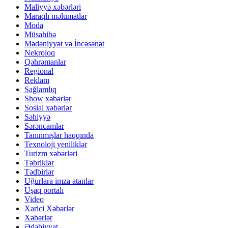
Maliyyə xəbərləri
Maraqlı məlumatlar
Moda
Müsahibə
Mədəniyyət və İncəsənət
Nekroloq
Qəhrəmanlar
Regional
Reklam
Sağlamlıq
Show xəbərlər
Sosial xəbərlər
Səhiyyə
Sərəncamlar
Tanınmışlar haqqında
Texnoloji yeniliklər
Turizm xəbərləri
Təbriklər
Tədbirlər
Uğurlara imza atanlar
Uşaq portalı
Video
Xarici Xəbərlər
Xəbərlər
Ədəbiyyat