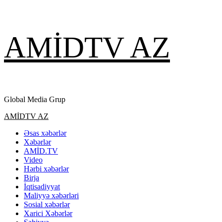
Skip
AMİDTV AZ
to
content
Global Media Grup
Primary
AMİDTV AZ
Menu
Əsas xəbərlər
Xəbərlər
AMİD.TV
Video
Hərbi xəbərlər
Birja
İqtisadiyyat
Maliyyə xəbərləri
Sosial xəbərlər
Xarici Xəbərlər