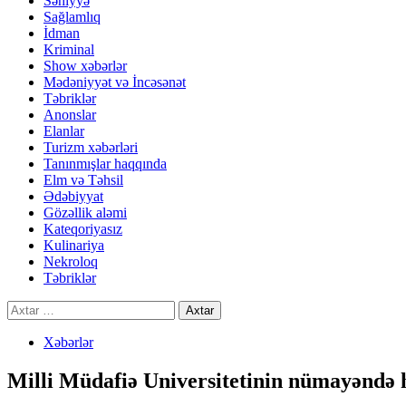
Səhiyyə
Sağlamlıq
İdman
Kriminal
Show xəbərlər
Mədəniyyət və İncəsənət
Təbriklər
Anonslar
Elanlar
Turizm xəbərləri
Tanınmışlar haqqında
Elm və Təhsil
Ədəbiyyat
Gözəllik aləmi
Kateqoriyasız
Kulinariya
Nekroloq
Təbriklər
Axtarış:
Xəbərlər
Milli Müdafiə Universitetinin nümayəndə