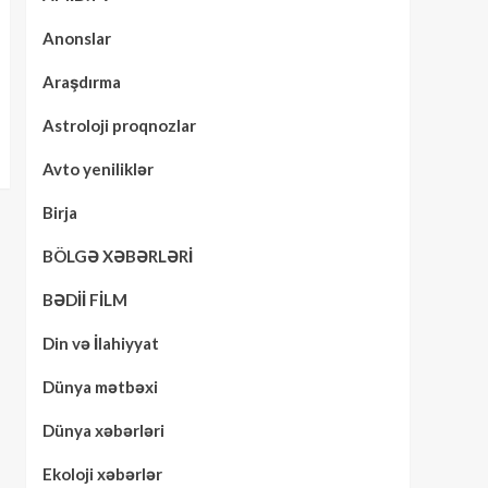
Anonslar
Araşdırma
Astroloji proqnozlar
Avto yeniliklər
Birja
BÖLGƏ XƏBƏRLƏRİ
BƏDİİ FİLM
Din və İlahiyyat
Dünya mətbəxi
Dünya xəbərləri
Ekoloji xəbərlər