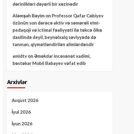
dərinlikləri dəyərli bir xəzinədir
Aləmşah Bəyim
on
Professor Qafar Cəbiyev
özünün son dərəcə aktiv və səmərəli elmi-
pedaqoji və ictimai fəaliyyəti ilə təkcə ölkə
daxilində deyil, beynəlxalq səviyyədə də
tanınan, qiymətləndirilən alimlərdəndir
amidtv
on
Əməkdar incəsənət xadimi,
bəstəkar Mobil Babayev vəfat edib
Arxivlər
Avqust 2026
İyul 2026
İyun 2026