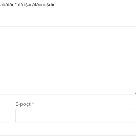
sahələr
*
ilə işarələnmişdir
E-poçt
*