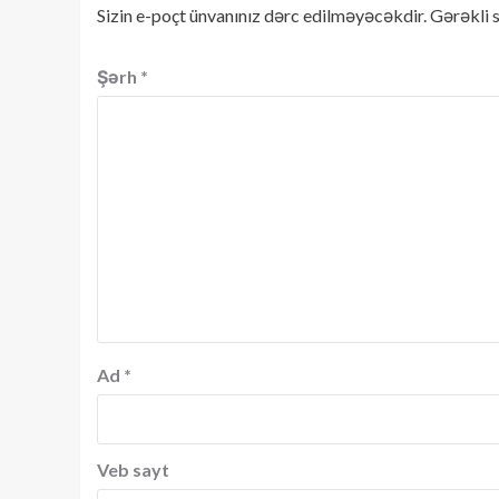
Sizin e-poçt ünvanınız dərc edilməyəcəkdir.
Gərəkli 
Şərh
*
Ad
*
Veb sayt