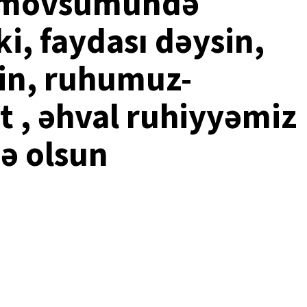
i mövsümündə
i, faydası dəysin,
sin, ruhumuz-
 , əhval ruhiyyəmiz
ə olsun