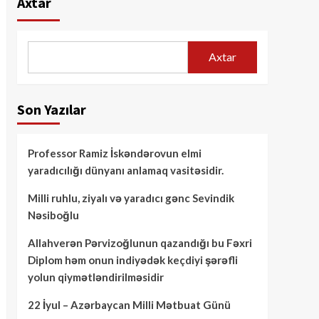
Axtar
Axtar
Son Yazılar
Professor Ramiz İskəndərovun elmi
yaradıcılığı dünyanı anlamaq vasitəsidir.
Milli ruhlu, ziyalı və yaradıcı gənc Sevindik
Nəsiboğlu
Allahverən Pərvizoğlunun qazandığı bu Fəxri
Diplom həm onun indiyədək keçdiyi şərəfli
yolun qiymətləndirilməsidir
22 İyul – Azərbaycan Milli Mətbuat Günü