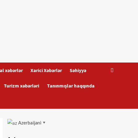
al xəbərlər
Xarici Xəbərlər
Səhiyyə
Turizm xəbərləri
Tanınmışlar haqqında
Azerbaijani
▼