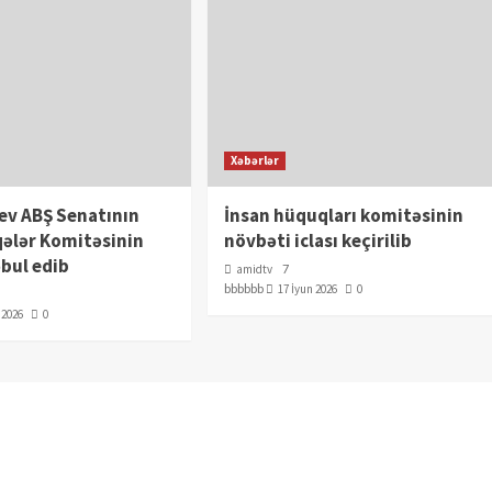
Xəbərlər
yev ABŞ Senatının
İnsan hüquqları komitəsinin
qələr Komitəsinin
növbəti iclası keçirilib
bul edib
amidtv
7
bbbbbb
17 İyun 2026
0
l 2026
0