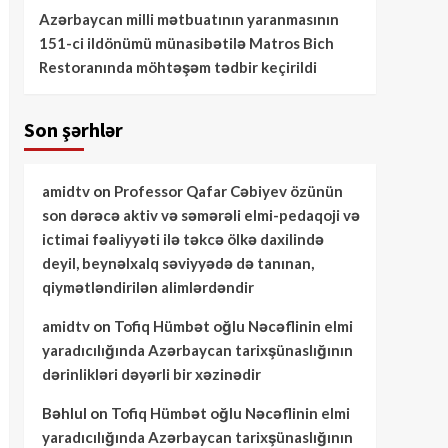
Azərbaycan milli mətbuatının yaranmasının
151-ci ildönümü münasibətilə Matros Bich
Restoranında möhtəşəm tədbir keçirildi
Son şərhlər
amidtv
on
Professor Qafar Cəbiyev özünün
son dərəcə aktiv və səmərəli elmi-pedaqoji və
ictimai fəaliyyəti ilə təkcə ölkə daxilində
deyil, beynəlxalq səviyyədə də tanınan,
qiymətləndirilən alimlərdəndir
amidtv
on
Tofiq Hümbət oğlu Nəcəflinin elmi
yaradıcılığında Azərbaycan tarixşünaslığının
dərinlikləri dəyərli bir xəzinədir
Bəhlul
on
Tofiq Hümbət oğlu Nəcəflinin elmi
yaradıcılığında Azərbaycan tarixşünaslığının