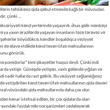
lərin təhlükəsiz qida qəbul etməsilə bağlı bir mövzudan
ır, çünki …
əksəriyyəti kənd yerlərində yaşayırdı. Əsas gəlir mənbəyi
və ya yaxın ərazilərdə yaşayan insanların təzə tərəvəz və
in şəhərlər böyüdükcə, kəndlər boşaldıqca vəziyyət
ni də əlavə etdikdə kənd təsərrüfatı məhsullarının
uğunu görürük.
ə pomidorlar” kimi şikayətlər haqsız deyil. Çünki indi
arda yetişir. Günəşdə yetişən, vaxtı gələndə yığılan və
i nadir hallarda rast gəlirik. Bu vəziyyət sağlamlığımız
tdə yetişdirilən kənd təsərrüfatı məhsullarının qida dəyəri
tehsal növündəki qida məhsullarında daha çox olur.
n kənar istehsal edilən, bir çox qidalarda olan
rasındakı faydalı mikroorqanizmləri zədələyərək