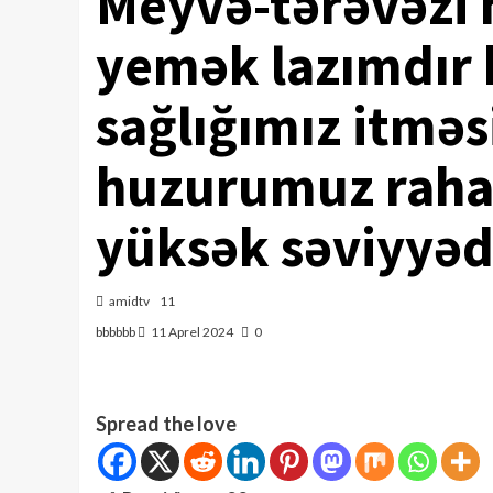
Meyvə-tərəvəz
yemək lazımdır k
sağlığımız itmə
huzurumuz rahat
yüksək səviyyəd
amidtv
11
bbbbbb
11 Aprel 2024
0
Spread the love