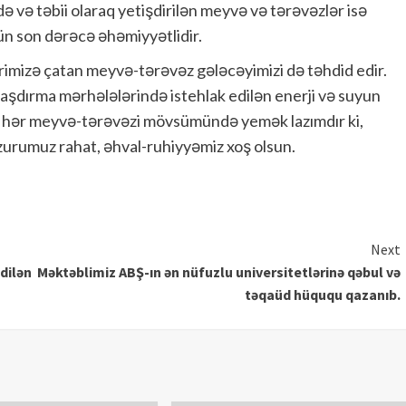
 və təbii olaraq yetişdirilən meyvə və tərəvəzlər isə
ün son dərəcə əhəmiyyətlidir.
ərimizə çatan meyvə-tərəvəz gələcəyimizi də təhdid edir.
laşdırma mərhələlərində istehlak edilən enerji və suyun
 də hər meyvə-tərəvəzi mövsümündə yemək lazımdır ki,
zurumuz rahat, əhval-ruhiyyəmiz xoş olsun.
Next
dilən
Məktəblimiz ABŞ-ın ən nüfuzlu universitetlərinə qəbul və
təqaüd hüququ qazanıb.