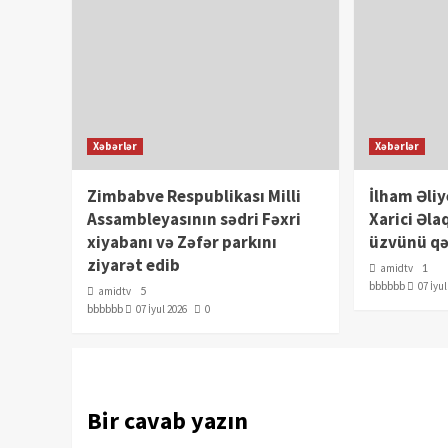
Xəbərlər
Xəbərlər
Zimbabve Respublikası Milli
İlham Əli
Assambleyasının sədri Fəxri
Xarici Əla
xiyabanı və Zəfər parkını
üzvünü qə
ziyarət edib
amidtv
1
bbbbbb
07 İyu
amidtv
5
bbbbbb
07 İyul 2026
0
Bir cavab yazın