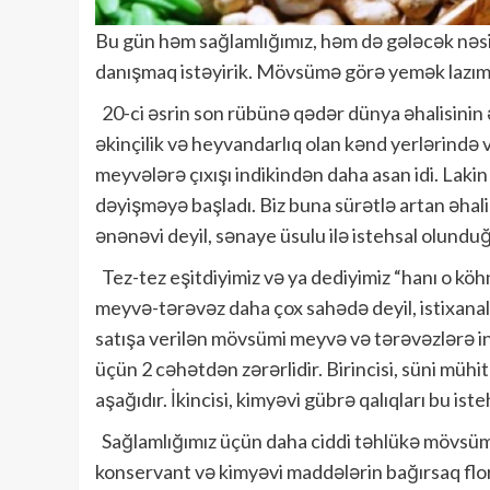
Bu gün həm sağlamlığımız, həm də gələcək nəsil
danışmaq istəyirik. Mövsümə görə yemək lazımd
20-ci əsrin son rübünə qədər dünya əhalisinin 
əkinçilik və heyvandarlıq olan kənd yerlərində 
meyvələrə çıxışı indikindən daha asan idi. Lak
dəyişməyə başladı. Biz buna sürətlə artan əhali
ənənəvi deyil, sənaye üsulu ilə istehsal olund
Tez-tez eşitdiyimiz və ya dediyimiz “hanı o köhn
meyvə-tərəvəz daha çox sahədə deyil, istixanal
satışa verilən mövsümi meyvə və tərəvəzlərə ind
üçün 2 cəhətdən zərərlidir. Birincisi, süni mühi
aşağıdır. İkincisi, kimyəvi gübrə qalıqları bu is
Sağlamlığımız üçün daha ciddi təhlükə mövsümdə
konservant və kimyəvi maddələrin bağırsaq flo