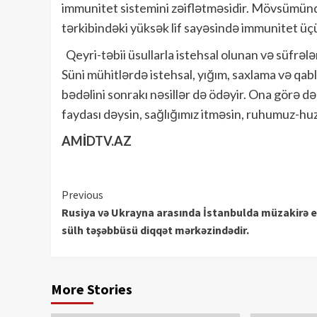
immunitet sistemini zəiflətməsidir. Mövsümündə
tərkibindəki yüksək lif sayəsində immunitet üç
Qeyri-təbii üsullarla istehsal olunan və süfrəl
Süni mühitlərdə istehsal, yığım, saxlama və qab
bədəlini sonrakı nəsillər də ödəyir. Ona görə
faydası dəysin, sağlığımız itməsin, ruhumuz-hu
AMİDTV.AZ
Continue
Previous
Rusiya və Ukrayna arasında İstanbulda müzakirə e
Reading
sülh təşəbbüsü diqqət mərkəzindədir.
More Stories