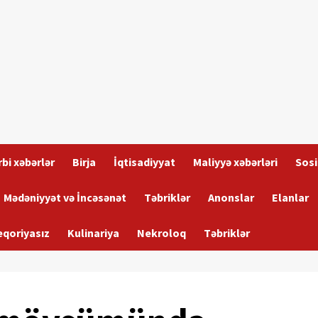
bi xəbərlər
Birja
İqtisadiyyat
Maliyyə xəbərləri
Sosi
Mədəniyyət və İncəsənət
Təbriklər
Anonslar
Elanlar
eqoriyasız
Kulinariya
Nekroloq
Təbriklər