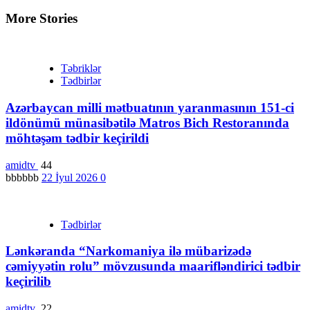
More Stories
Təbriklər
Tədbirlər
Azərbaycan milli mətbuatının yaranmasının 151-ci
ildönümü münasibətilə Matros Bich Restoranında
möhtəşəm tədbir keçirildi
amidtv
44
bbbbbb
22 İyul 2026
0
Tədbirlər
Lənkəranda “Narkomaniya ilə mübarizədə
cəmiyyətin rolu” mövzusunda maarifləndirici tədbir
keçirilib
amidtv
22