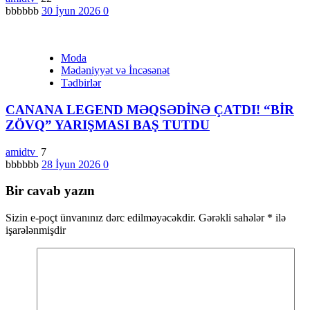
bbbbbb
30 İyun 2026
0
Moda
Mədəniyyət və İncəsənət
Tədbirlər
CANANA LEGEND MƏQSƏDİNƏ ÇATDI! “BİR
ZÖVQ” YARIŞMASI BAŞ TUTDU
amidtv
7
bbbbbb
28 İyun 2026
0
Bir cavab yazın
Sizin e-poçt ünvanınız dərc edilməyəcəkdir.
Gərəkli sahələr
*
ilə
işarələnmişdir