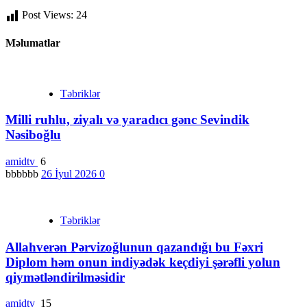
Post Views:
24
Məlumatlar
Təbriklər
Milli ruhlu, ziyalı və yaradıcı gənc Sevindik
Nəsiboğlu
amidtv
6
bbbbbb
26 İyul 2026
0
Təbriklər
Allahverən Pərvizoğlunun qazandığı bu Fəxri
Diplom həm onun indiyədək keçdiyi şərəfli yolun
qiymətləndirilməsidir
amidtv
15