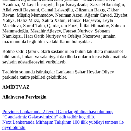
Azadqızı, Mikayıl İncəçaylı, İlqar İsmayılzadə, Xəzər Hikmətoğlu,
Allahverdi Bayrami, Camal Lələzoğlu, Əlizaman Baxış, Əkbər
Rəvan, Müşfiq Məmmədov, Nəriman Azəri, Ağamir Cavad, Ziyafət
Yəhya, Hafiz Mirzə, Xatirə Xatun, Əhməd Haqsevər, Leyla
Məcidova, Sərraf Talıb, Qardaşxan Fərzi, İltifat Əhmədov, Salman
Məmmədoğlu, Məzahir Ağayev, Fərasət Nuriyev, Şəbnəm
Namikqızı, Hacı Qərib Nuriyev və Ofeliya Nəzərova jurnalın
məzmunu ilə bağlı fikir və təkliflərini bölüşüblər.
Bölmə sədri Qafar Cəfərli səsləndirilən bütün təkliflərə münasibət
bildirərək, imkan və səlahiyyət daxilində onların icrası istiqamətində
səylərin göstəriləcəyini vurğulayıb.
Tədbirin sonunda iştirakçılar Lənkəran Şəhər Heydər Əliyev
parkında xatirə şəkilləri çəkdiriblər.
AMİDTV.AZ
Allahverən Pərvizoğlu
Continue
Previous
Lənkəranda 2 fevral Gənclər gününə həsr olunmuş
“Gənclərimiz Gələcəyimizdir” adlı tədbir keçirilib.
Reading
Next
Lənkəranda Mirhaşım Talışlının 100 illik yubileyi təntənə ilə
qeyd olundu