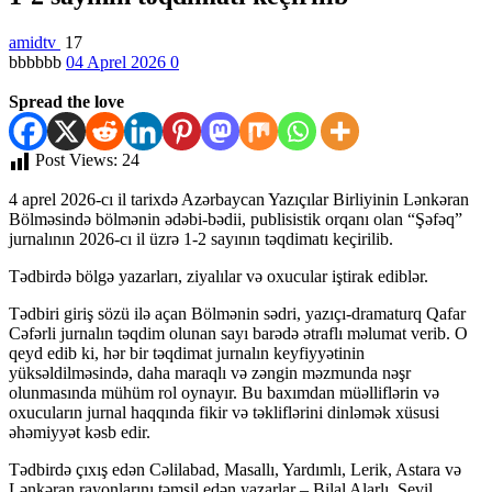
amidtv
17
bbbbbb
04 Aprel 2026
0
Spread the love
Post Views:
24
4 aprel 2026-cı il tarixdə Azərbaycan Yazıçılar Birliyinin Lənkəran
Bölməsində bölmənin ədəbi-bədii, publisistik orqanı olan “Şəfəq”
jurnalının 2026-cı il üzrə 1-2 sayının təqdimatı keçirilib.
Tədbirdə bölgə yazarları, ziyalılar və oxucular iştirak ediblər.
Tədbiri giriş sözü ilə açan Bölmənin sədri, yazıçı-dramaturq Qafar
Cəfərli jurnalın təqdim olunan sayı barədə ətraflı məlumat verib. O
qeyd edib ki, hər bir təqdimat jurnalın keyfiyyətinin
yüksəldilməsində, daha maraqlı və zəngin məzmunda nəşr
olunmasında mühüm rol oynayır. Bu baxımdan müəlliflərin və
oxucuların jurnal haqqında fikir və təkliflərini dinləmək xüsusi
əhəmiyyət kəsb edir.
Tədbirdə çıxış edən Cəlilabad, Masallı, Yardımlı, Lerik, Astara və
Lənkəran rayonlarını təmsil edən yazarlar – Bilal Alarlı, Sevil