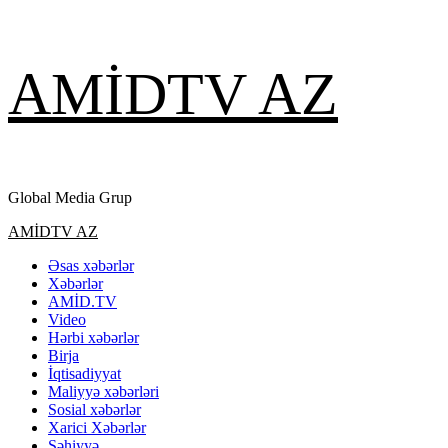
Skip
AMİDTV AZ
to
content
Global Media Grup
Primary
AMİDTV AZ
Menu
Əsas xəbərlər
Xəbərlər
AMİD.TV
Video
Hərbi xəbərlər
Birja
İqtisadiyyat
Maliyyə xəbərləri
Sosial xəbərlər
Xarici Xəbərlər
Səhiyyə