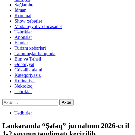
Sağlamlıq
İdman
Kriminal
Show xəbərlər
Mədəniyyət və İncəsənət
Təbriklər
Anonslar
Elanlar
Turizm xəbərləri
Tanınmışlar haqqında
Elm və Təhsil
Ədəbiyyat
Gözəllik aləmi
Kateqoriyasız
Kulinariya
Nekroloq
Təbriklər
Axtarış:
Tədbirlər
Lənkəranda “Şəfəq” jurnalının 2026-cı il
1-2 sayının təqdimatı keçirilib