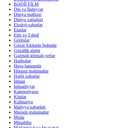
BƏDİİ FİLM
Din və İlahiyyat
Dünya mətbəxi
Dünya xəbərləri
Ekoloji xəbərlər
Elanlar
Elm və Təhsil
Görüşlər
Gözəl Ailələrin İşığında
Gözəllik aləmi
Gəzməli görməli yerlər
Hadisələr
Hava haqqında
Hüquqi məlumatlar
Hərbi xəbərlər
İdman
İqtisadiyyat
Kateqoriyasız
Kliplər
Kulinariya
Maliyyə xəbərləri
Maraqlı məlumatlar
Moda
Müsahibə
Mədəniyyət və İncəsənət