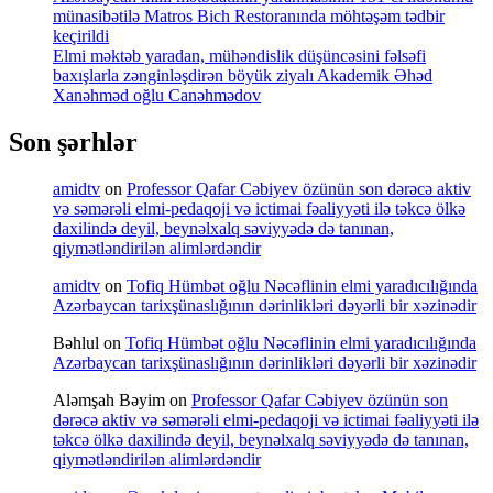
münasibətilə Matros Bich Restoranında möhtəşəm tədbir
keçirildi
Elmi məktəb yaradan, mühəndislik düşüncəsini fəlsəfi
baxışlarla zənginləşdirən böyük ziyalı Akademik Əhəd
Xanəhməd oğlu Canəhmədov
Son şərhlər
amidtv
on
Professor Qafar Cəbiyev özünün son dərəcə aktiv
və səmərəli elmi-pedaqoji və ictimai fəaliyyəti ilə təkcə ölkə
daxilində deyil, beynəlxalq səviyyədə də tanınan,
qiymətləndirilən alimlərdəndir
amidtv
on
Tofiq Hümbət oğlu Nəcəflinin elmi yaradıcılığında
Azərbaycan tarixşünaslığının dərinlikləri dəyərli bir xəzinədir
Bəhlul
on
Tofiq Hümbət oğlu Nəcəflinin elmi yaradıcılığında
Azərbaycan tarixşünaslığının dərinlikləri dəyərli bir xəzinədir
Aləmşah Bəyim
on
Professor Qafar Cəbiyev özünün son
dərəcə aktiv və səmərəli elmi-pedaqoji və ictimai fəaliyyəti ilə
təkcə ölkə daxilində deyil, beynəlxalq səviyyədə də tanınan,
qiymətləndirilən alimlərdəndir