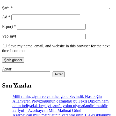
Şərh
*
Ad
*
E-poçt
*
Veb sayt
Save my name, email, and website in this browser for the next
time I comment.
Axtar
Axtar
Son Yazılar
Milli ruhlu, ziyalı və yaradıcı gənc Sevindik Nəsiboğlu
Allahverən Pərvizoğlunun qazandığı bu Fəxri Diplom həm
onun indiyədək keçdiyi şərəfli yolun qiymətləndirilməsidir
22 İyul – Azərbaycan Milli Mətbuat Günü
Azərbaycan milli mətbuatının yaranmasının 151-ci ildönümü