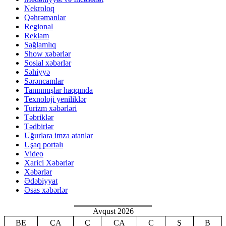
Nekroloq
Qəhrəmanlar
Regional
Reklam
Sağlamlıq
Show xəbərlər
Sosial xəbərlər
Səhiyyə
Sərəncamlar
Tanınmışlar haqqında
Texnoloji yeniliklər
Turizm xəbərləri
Təbriklər
Tədbirlər
Uğurlara imza atanlar
Uşaq portalı
Video
Xarici Xəbərlər
Xəbərlər
Ədəbiyyat
Əsas xəbərlər
Avqust 2026
BE
ÇA
Ç
CA
C
Ş
B