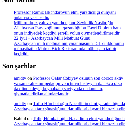
Professor Ramiz İskəndərovun elmi yaradıcılığı dünyanı
anlamaq vasitəsidir.
Milli ruhlu, ziyalı və yaradıcı gənc Sevindik Nəsiboğlu
Allahverən Pərvizoğlunun qazandığı bu Fəxri Diplom həm
onun indiyədək keçdiyi şərəfli yolun qiymətləndirilməsidir
22 İyul – Azərbaycan Milli Mətbuat Günü
Azərbaycan milli mətbuatının yaranmasının 151-ci ildönümü
münasibətilə Matros Bich Restoranında möhtəşəm tədbir
keçirildi
Son şərhlər
amidtv
on
Professor Qafar Cəbiyev özünün son dərəcə aktiv
və səmərəli elmi-pedaqoji və ictimai fəaliyyəti ilə təkcə ölkə
daxilində deyil, beynəlxalq səviyyədə də tanınan,
qiymətləndirilən alimlərdəndir
amidtv
on
Tofiq Hümbət oğlu Nəcəflinin elmi yaradıcılığında
Azərbaycan tarixşünaslığının dərinlikləri dəyərli bir xəzinədir
Bəhlul
on
Tofiq Hümbət oğlu Nəcəflinin elmi yaradıcılığında
Azərbaycan tarixşünaslığının dərinlikləri dəyərli bir xəzinədir