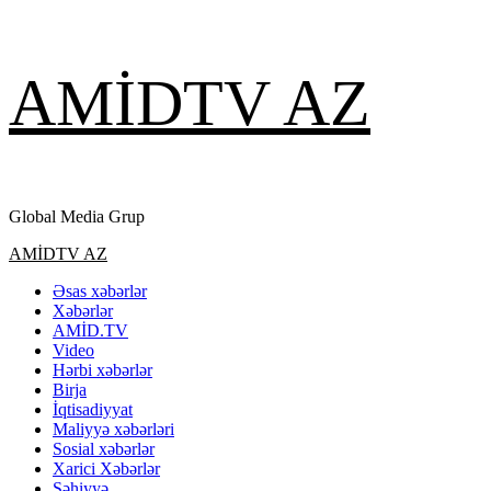
Skip
AMİDTV AZ
to
content
Global Media Grup
Primary
AMİDTV AZ
Menu
Əsas xəbərlər
Xəbərlər
AMİD.TV
Video
Hərbi xəbərlər
Birja
İqtisadiyyat
Maliyyə xəbərləri
Sosial xəbərlər
Xarici Xəbərlər
Səhiyyə