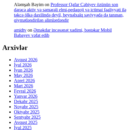
Aləmşah Bəyim
on
Professor Qafar Cəbiyev özünün son
dərəcə aktiv və səmərəli elmi-pedaqoji və ictimai fəaliyyəti ilə
təkcə ölkə daxilində deyil, beynəlxalq səviyyədə də tanınan,
qiymətləndirilən alimlərdəndir
amidtv
on
Əməkdar incəsənət xadimi, bəstəkar Mobil
Babayev vəfat edib
Arxivlər
Avqust 2026
İyul 2026
İyun 2026
May 2026
Aprel 2026
Mart 2026
Fevral 2026
Yanvar 2026
Dekabr 2025
Noyabr 2025
Oktyabr 2025
Sentyabr 2025
Avqust 2025
İyul 2025