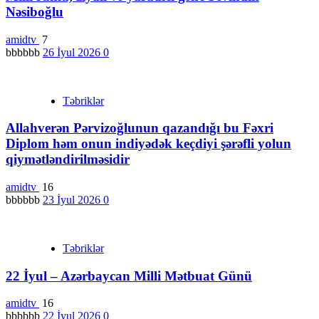
Nəsiboğlu
amidtv
7
bbbbbb
26 İyul 2026
0
Təbriklər
Allahverən Pərvizoğlunun qazandığı bu Fəxri
Diplom həm onun indiyədək keçdiyi şərəfli yolun
qiymətləndirilməsidir
amidtv
16
bbbbbb
23 İyul 2026
0
Təbriklər
22 İyul – Azərbaycan Milli Mətbuat Günü
amidtv
16
bbbbbb
22 İyul 2026
0