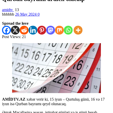
amidtv
13
bbbbbb
26 May 2024
0
Spread the love
Post Views:
21
AMİDTV.AZ
xəbər verir ki, 15 iyun – Qurtuluş günü, 16 və 17
iyun isə Qurban bayramı qeyd olunacaq.
Əmək Məcəlləsinə əsasən, istirahət günləri və iş günü hesab