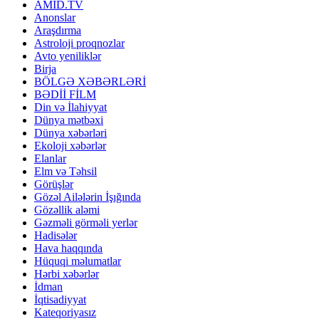
AMİD.TV
Anonslar
Araşdırma
Astroloji proqnozlar
Avto yeniliklər
Birja
BÖLGƏ XƏBƏRLƏRİ
BƏDİİ FİLM
Din və İlahiyyat
Dünya mətbəxi
Dünya xəbərləri
Ekoloji xəbərlər
Elanlar
Elm və Təhsil
Görüşlər
Gözəl Ailələrin İşığında
Gözəllik aləmi
Gəzməli görməli yerlər
Hadisələr
Hava haqqında
Hüquqi məlumatlar
Hərbi xəbərlər
İdman
İqtisadiyyat
Kateqoriyasız