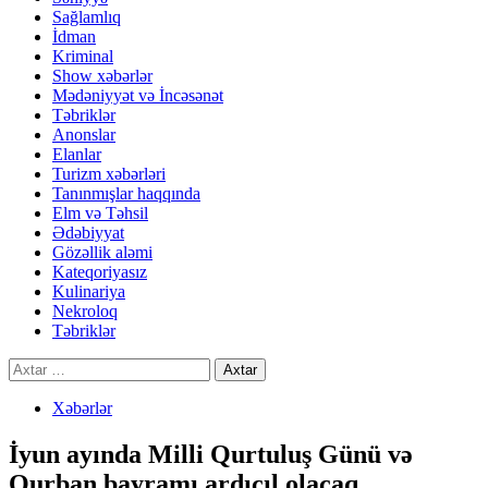
Sağlamlıq
İdman
Kriminal
Show xəbərlər
Mədəniyyət və İncəsənət
Təbriklər
Anonslar
Elanlar
Turizm xəbərləri
Tanınmışlar haqqında
Elm və Təhsil
Ədəbiyyat
Gözəllik aləmi
Kateqoriyasız
Kulinariya
Nekroloq
Təbriklər
Axtarış:
Xəbərlər
İyun ayında Milli Qurtuluş Günü və
Qurban bayramı ardıcıl olacaq.