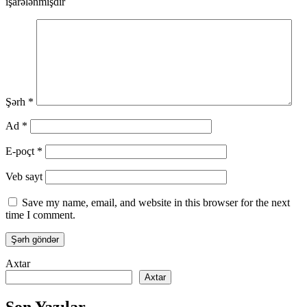
işarələnmişdir
Şərh
*
Ad
*
E-poçt
*
Veb sayt
Save my name, email, and website in this browser for the next
time I comment.
Axtar
Axtar
Son Yazılar