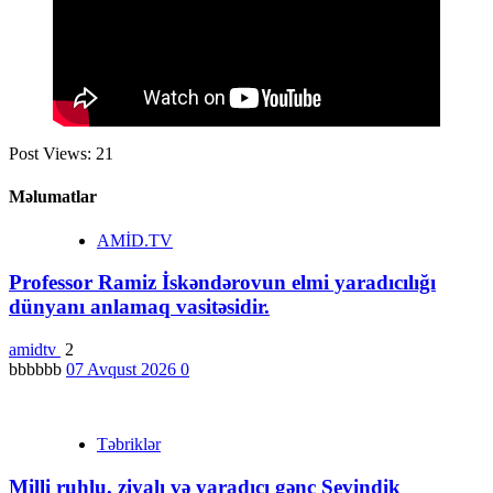
Post Views:
21
Məlumatlar
AMİD.TV
Professor Ramiz İskəndərovun elmi yaradıcılığı
dünyanı anlamaq vasitəsidir.
amidtv
2
bbbbbb
07 Avqust 2026
0
Təbriklər
Milli ruhlu, ziyalı və yaradıcı gənc Sevindik