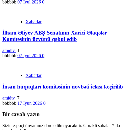
bbbbbb
07 İyul 2026
0
Xəbərlər
İlham Əliyev ABŞ Senatının Xarici Əlaqələr
Komitəsinin üzvünü qəbul edib
amidtv
1
bbbbbb
07 İyul 2026
0
Xəbərlər
İnsan hüquqları komitəsinin növbəti iclası keçirilib
amidtv
7
bbbbbb
17 İyun 2026
0
Bir cavab yazın
Sizin e-poçt ünvanınız dərc edilməyəcəkdir.
Gərəkli sahələr
*
ilə