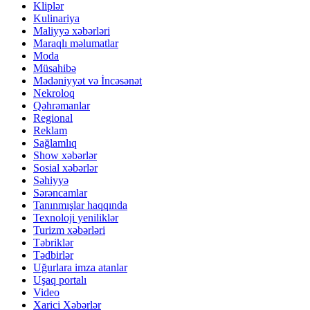
Kliplər
Kulinariya
Maliyyə xəbərləri
Maraqlı məlumatlar
Moda
Müsahibə
Mədəniyyət və İncəsənət
Nekroloq
Qəhrəmanlar
Regional
Reklam
Sağlamlıq
Show xəbərlər
Sosial xəbərlər
Səhiyyə
Sərəncamlar
Tanınmışlar haqqında
Texnoloji yeniliklər
Turizm xəbərləri
Təbriklər
Tədbirlər
Uğurlara imza atanlar
Uşaq portalı
Video
Xarici Xəbərlər