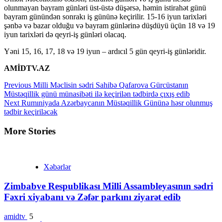
olunmayan bayram günləri üst-üstə düşərsə, həmin istirahət günü
bayram günündən sonrakı iş gününə keçirilir. 15-16 iyun tarixləri
şənbə və bazar olduğu və bayram günlərinə düşdüyü üçün 18 və 19
iyun tarixləri də qeyri-iş günləri olacaq.
Yəni 15, 16, 17, 18 və 19 iyun – ardıcıl 5 gün qeyri-iş günləridir.
AMİDTV.AZ
Continue
Previous
Milli Məclisin sədri Sahibə Qafarova Gürcüstanın
Müstəqillik günü münasibəti ilə keçirilən tədbirdə çıxış edib
Reading
Next
Rumıniyada Azərbaycanın Müstəqillik Gününə həsr olunmuş
tədbir keçiriləcək
More Stories
Xəbərlər
Zimbabve Respublikası Milli Assambleyasının sədri
Fəxri xiyabanı və Zəfər parkını ziyarət edib
amidtv
5