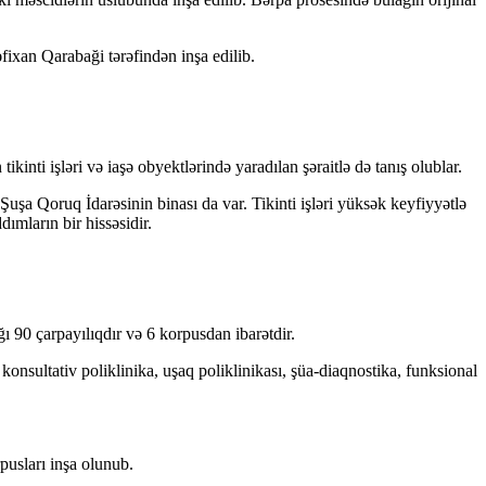
ixan Qarabaği tərəfindən inşa edilib.
inti işləri və iaşə obyektlərində yaradılan şəraitlə də tanış olublar.
Şuşa Qoruq İdarəsinin binası da var. Tikinti işləri yüksək keyfiyyətlə
ımların bir hissəsidir.
ı 90 çarpayılıqdır və 6 korpusdan ibarətdir.
onsultativ poliklinika, uşaq poliklinikası, şüa-diaqnostika, funksional
usları inşa olunub.