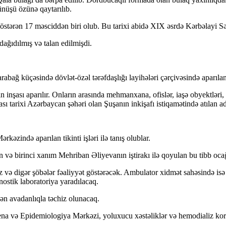
nüşü özünə qaytarılıb.
stərən 17 məsciddən biri olub. Bu tarixi abidə XIX əsrdə Kərbəlayi Səf
ağıdılmış və talan edilmişdi.
 küçəsində dövlət-özəl tərəfdaşlığı layihələri çərçivəsində aparılan tik
inşası aparılır. Onların arasında mehmanxana, ofislər, iaşə obyektləri, 
 tarixi Azərbaycan şəhəri olan Şuşanın inkişafı istiqamətində atılan add
əzində aparılan tikinti işləri ilə tanış olublar.
n və birinci xanım Mehriban Əliyevanın iştirakı ilə qoyulan bu tibb ocağ
z və digər şöbələr fəaliyyət göstərəcək. Ambulator xidmət sahəsində isə k
nostik laboratoriya yaradılacaq.
ən avadanlıqla təchiz olunacaq.
a və Epidemiologiya Mərkəzi, yoluxucu xəstəliklər və hemodializ korp