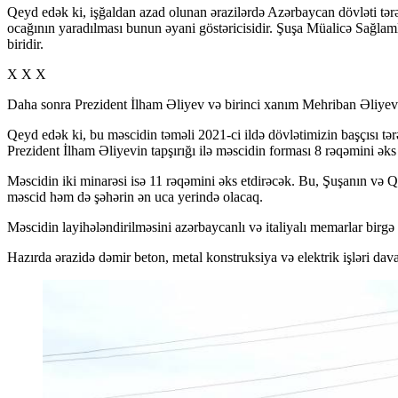
Qeyd edək ki, işğaldan azad olunan ərazilərdə Azərbaycan dövləti tərəf
ocağının yaradılması bunun əyani göstəricisidir. Şuşa Müalicə Sağlaml
biridir.
X X X
Daha sonra Prezident İlham Əliyev və birinci xanım Mehriban Əliyeva Ye
Qeyd edək ki, bu məscidin təməli 2021-ci ildə dövlətimizin başçısı t
Prezident İlham Əliyevin tapşırığı ilə məscidin forması 8 rəqəmini ə
Məscidin iki minarəsi isə 11 rəqəmini əks etdirəcək. Bu, Şuşanın və Q
məscid həm də şəhərin ən uca yerində olacaq.
Məscidin layihələndirilməsini azərbaycanlı və italiyalı memarlar birgə
Hazırda ərazidə dəmir beton, metal konstruksiya və elektrik işləri davam