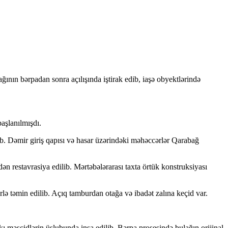
nın bərpadan sonra açılışında iştirak edib, iaşə obyektlərində
aşlanılmışdı.
. Dəmir giriş qapısı və hasar üzərindəki məhəccərlər Qarabağ
ən restavrasiya edilib. Mərtəbələrarası taxta örtük konstruksiyası
ərlə təmin edilib. Açıq tamburdan otağa və ibadət zalına keçid var.
 məscidlərin üslubunda inşa edilib. Bərpa prosesində bulağın orijinal