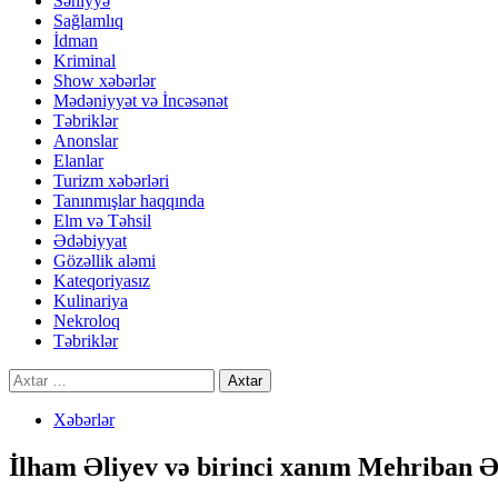
Səhiyyə
Sağlamlıq
İdman
Kriminal
Show xəbərlər
Mədəniyyət və İncəsənət
Təbriklər
Anonslar
Elanlar
Turizm xəbərləri
Tanınmışlar haqqında
Elm və Təhsil
Ədəbiyyat
Gözəllik aləmi
Kateqoriyasız
Kulinariya
Nekroloq
Təbriklər
Axtarış:
Xəbərlər
İlham Əliyev və birinci xanım Mehriban Əliye