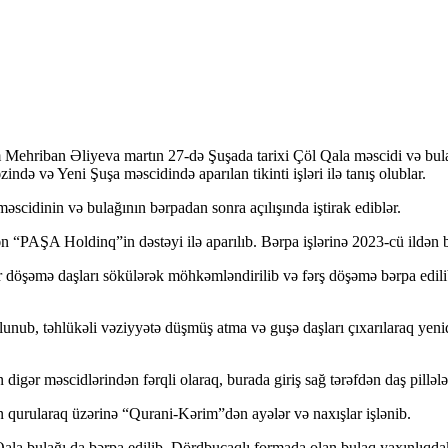
Mehriban Əliyeva martın 27-də Şuşada tarixi Çöl Qala məscidi və bulağı
də və Yeni Şuşa məscidində aparılan tikinti işləri ilə tanış olublar.
əscidinin və bulağının bərpadan sonra açılışında iştirak ediblər.
 “PAŞA Holdinq”in dəstəyi ilə aparılıb. Bərpa işlərinə 2023-cü ildən b
döşəmə daşları sökülərək möhkəmləndirilib və fərş döşəmə bərpa edilib
lunub, təhlükəli vəziyyətə düşmüş atma və guşə daşları çıxarılaraq yenid
n digər məscidlərindən fərqli olaraq, burada giriş sağ tərəfdən daş pilləl
n qurularaq üzərinə “Qurani-Kərim”dən ayələr və naxışlar işlənib.
ala bulağı da bərpa edilib. Dördbucaqlı formada olan bulaq yaxınlıqdakı