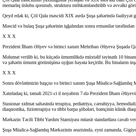
memarlıq üslubu qorunub, strukturu möhkəmləndirilib və əvvəlki görü
Qeyd edək ki, Çöl Qala məscidi XIX əsrdə Şuşa şəhərində fəaliyyət gö
Məscid və bulaq Şuşa şəhərinin işğalından sonra ermənilər tərəfindən d
X X X
Prezident İlham Əliyev və birinci xanım Mehriban Əliyeva Şuşada Qarabağ
Məlumat verilib ki, bu küçədə ümumilikdə müxtəlif təyinatlı 10 binanın 
və şəhərin ümumi görünüşünə uyğun həyata keçirilir. Bu binaların inşası
X X X
Sonra dövlətimizin başçısı və birinci xanım Şuşa Müalicə-Sağlamlıq Mərk
Xatırladaq ki, təməli 2021-ci il noyabrın 7-də Prezident İlham Əliyevi
Stasionar xidmət sahəsində terapiya, pediatriya, cərrahiyyə, hemodiali
diaqnostika, fizioterapiya və tibbi bərpa şöbələri, həmçinin klinik diaq
Mərkəzin Təcili Tibbi Yardım Stansiyası müasir standartlara cavab ver
Şuşa Müalicə-Sağlamlıq Mərkəzinin ərazisində, eyni zamanda, Gigiyen