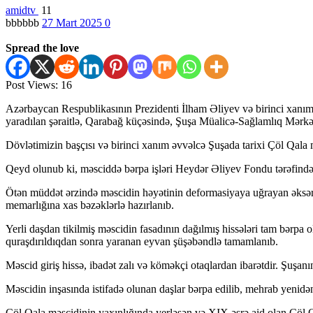
amidtv
11
bbbbbb
27 Mart 2025
0
Spread the love
Post Views:
16
Azərbaycan Respublikasının Prezidenti İlham Əliyev və birinci xanım 
yaradılan şəraitlə, Qarabağ küçəsində, Şuşa Müalicə-Sağlamlıq Mərkəzin
Dövlətimizin başçısı və birinci xanım əvvəlcə Şuşada tarixi Çöl Qala m
Qeyd olunub ki, məsciddə bərpa işləri Heydər Əliyev Fondu tərəfindən
Ötən müddət ərzində məscidin həyətinin deformasiyaya uğrayan əksər 
memarlığına xas bəzəklərlə hazırlanıb.
Yerli daşdan tikilmiş məscidin fasadının dağılmış hissələri tam bərpa o
quraşdırıldıqdan sonra yaranan eyvan şüşəbəndlə tamamlanıb.
Məscid giriş hissə, ibadət zalı və köməkçi otaqlardan ibarətdir. Şuşanı
Məscidin inşasında istifadə olunan daşlar bərpa edilib, mehrab yenidə
Çöl Qala məscidinin yaxınlığında yerləşən və XIX əsrə aid olan Çöl Q