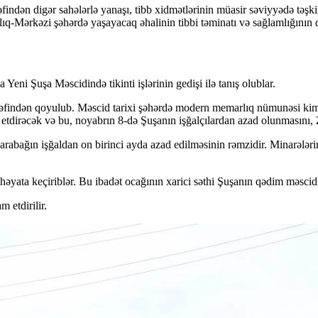
indən digər sahələrlə yanaşı, tibb xidmətlərinin müasir səviyyədə təşkili
ıq-Mərkəzi şəhərdə yaşayacaq əhalinin tibbi təminatı və sağlamlığının q
ni Şuşa Məscidində tikinti işlərinin gedişi ilə tanış olublar.
ərəfindən qoyulub. Məscid tarixi şəhərdə modern memarlıq nümunəsi kim
ks etdirəcək və bu, noyabrın 8-də Şuşanın işğalçılardan azad olunmasını
arabağın işğaldan on birinci ayda azad edilməsinin rəmzidir. Minarələr
 həyata keçiriblər. Bu ibadət ocağının xarici səthi Şuşanın qədim məscidi
 etdirilir.