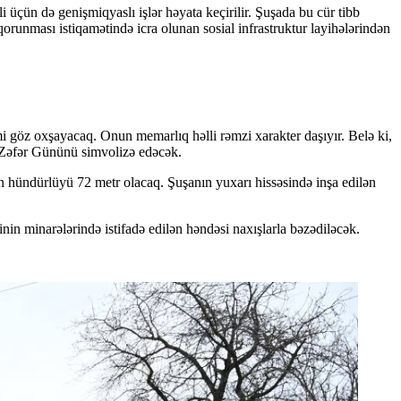
 üçün də genişmiqyaslı işlər həyata keçirilir. Şuşada bu cür tibb
orunması istiqamətində icra olunan sosial infrastruktur layihələrindən
i göz oxşayacaq. Onun memarlıq həlli rəmzi xarakter daşıyır. Belə ki,
, Zəfər Gününü simvolizə edəcək.
in hündürlüyü 72 metr olacaq. Şuşanın yuxarı hissəsində inşa edilən
nin minarələrində istifadə edilən həndəsi naxışlarla bəzədiləcək.