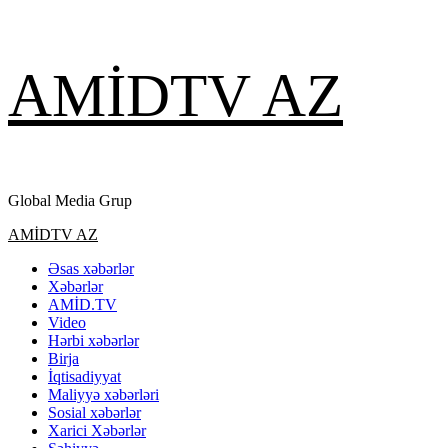
Skip
AMİDTV AZ
to
content
Global Media Grup
Primary
AMİDTV AZ
Menu
Əsas xəbərlər
Xəbərlər
AMİD.TV
Video
Hərbi xəbərlər
Birja
İqtisadiyyat
Maliyyə xəbərləri
Sosial xəbərlər
Xarici Xəbərlər