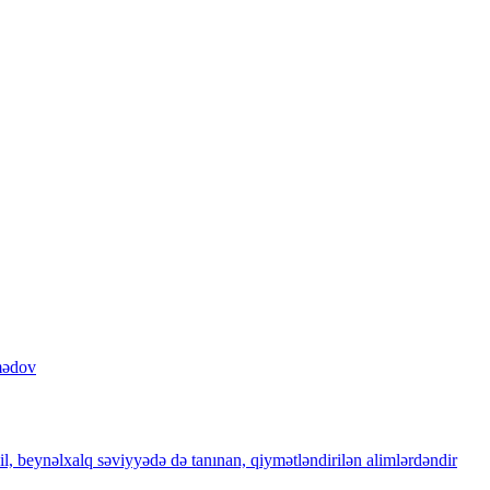
mədov
il, beynəlxalq səviyyədə də tanınan, qiymətləndirilən alimlərdəndir