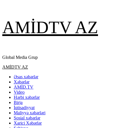
Skip
AMİDTV AZ
to
content
Global Media Grup
Primary
AMİDTV AZ
Menu
Əsas xəbərlər
Xəbərlər
AMİD.TV
Video
Hərbi xəbərlər
Birja
İqtisadiyyat
Maliyyə xəbərləri
Sosial xəbərlər
Xarici Xəbərlər