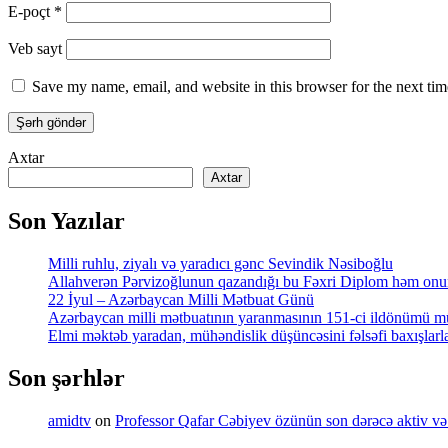
E-poçt
*
Veb sayt
Save my name, email, and website in this browser for the next ti
Axtar
Axtar
Son Yazılar
Milli ruhlu, ziyalı və yaradıcı gənc Sevindik Nəsiboğlu
Allahverən Pərvizoğlunun qazandığı bu Fəxri Diplom həm onun 
22 İyul – Azərbaycan Milli Mətbuat Günü
Azərbaycan milli mətbuatının yaranmasının 151-ci ildönümü mü
Elmi məktəb yaradan, mühəndislik düşüncəsini fəlsəfi baxışl
Son şərhlər
amidtv
on
Professor Qafar Cəbiyev özünün son dərəcə aktiv və sə