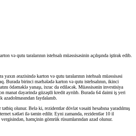
ə qutu taralarının istehsalı müəssisəsinin açılışında iştirak edib.
yaxın ərazisində karton və qutu taralarının istehsalı müəssisəsi
q. Burada birinci mərhələdə karton və qutu istehsalının, ikinci
batını ödəməklə yanaşı, ixrac da ediləcək. Müəssisənin investisiya
n manat dəyərində güzəştli kredit ayrılıb. Burada 64 daimi iş yeri
rük azadolmasından faydalanıb.
ətbiq olunur. Belə ki, rezidentlər dövlət vəsaiti hesabına yaradılmış
ternet xətləri ilə təmin edilir. Eyni zamanda, rezidentlər 10 il
yər vergisindən, həmçinin gömrük rüsumlarından azad olunur.