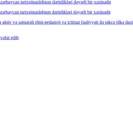
rbaycan tarixşünaslığının dərinlikləri dəyərli bir xəzinədir
rbaycan tarixşünaslığının dərinlikləri dəyərli bir xəzinədir
ktiv və səmərəli elmi-pedaqoji və ictimai fəaliyyəti ilə təkcə ölkə dax
vəfat edib