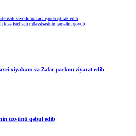
ehsalı zavodunun açılışında iştirak edib
 kisə istehsalı müəssisəsinin təməlini qoyub
xri xiyabanı və Zəfər parkını ziyarət edib
inin üzvünü qəbul edib