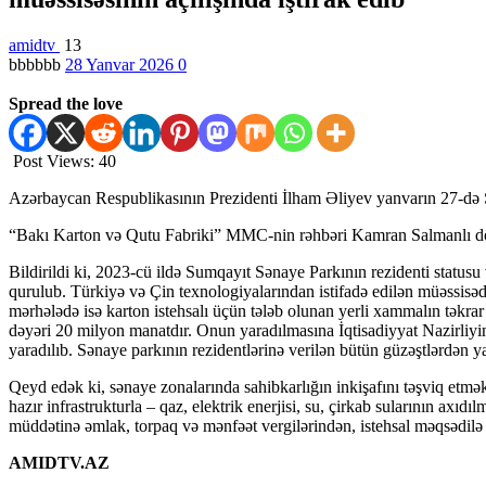
amidtv
13
bbbbbb
28 Yanvar 2026
0
Spread the love
Post Views:
40
Azərbaycan Respublikasının Prezidenti İlham Əliyev yanvarın 27-də S
“Bakı Karton və Qutu Fabriki” MMC-nin rəhbəri Kamran Salmanlı dövl
Bildirildi ki, 2023-cü ildə Sumqayıt Sənaye Parkının rezidenti status
qurulub. Türkiyə və Çin texnologiyalarından istifadə edilən müəssisədə
mərhələdə isə karton istehsalı üçün tələb olunan yerli xammalın təkrar 
dəyəri 20 milyon manatdır. Onun yaradılmasına İqtisadiyyat Nazirliyin
yaradılıb. Sənaye parkının rezidentlərinə verilən bütün güzəştlərdən
Qeyd edək ki, sənaye zonalarında sahibkarlığın inkişafını təşviq etmək
hazır infrastrukturla – qaz, elektrik enerjisi, su, çirkab sularının axıdı
müddətinə əmlak, torpaq və mənfəət vergilərindən, istehsal məqsədilə 
AMIDTV.AZ