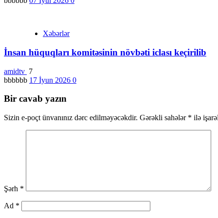
bbbbbb
07 İyul 2026
0
Xəbərlər
İnsan hüquqları komitəsinin növbəti iclası keçirilib
amidtv
7
bbbbbb
17 İyun 2026
0
Bir cavab yazın
Sizin e-poçt ünvanınız dərc edilməyəcəkdir.
Gərəkli sahələr
*
ilə işar
Şərh
*
Ad
*