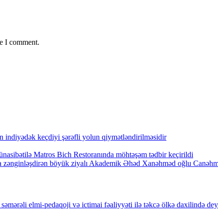
me I comment.
indiyədək keçdiyi şərəfli yolun qiymətləndirilməsidir
nasibətilə Matros Bich Restoranında möhtəşəm tədbir keçirildi
arla zənginləşdirən böyük ziyalı Akademik Əhəd Xanəhməd oğlu Canəh
mərəli elmi-pedaqoji və ictimai fəaliyyəti ilə təkcə ölkə daxilində dey