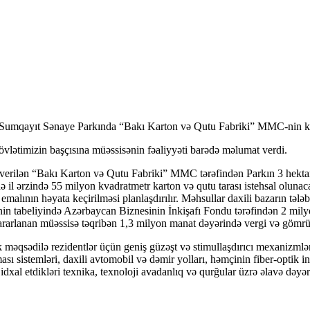
umqayıt Sənaye Parkında “Bakı Karton və Qutu Fabriki” MMC-nin karton v
ətimizin başçısına müəssisənin fəaliyyəti barədə məlumat verdi.
u verilən “Bakı Karton və Qutu Fabriki” MMC tərəfindən Parkın 3 hektara 
 il ərzində 55 milyon kvadratmetr karton və qutu tarası istehsal olunaca
emalının həyata keçirilməsi planlaşdırılır. Məhsullar daxili bazarın tələ
in tabeliyində Azərbaycan Biznesinin İnkişafı Fondu tərəfindən 2 milyo
 yararlanan müəssisə təqribən 1,3 milyon manat dəyərində vergi və göm
 məqsədilə rezidentlər üçün geniş güzəşt və stimullaşdırıcı mexanizmlər t
lması sistemləri, daxili avtomobil və dəmir yolları, həmçinin fiber-optik in
idxal etdikləri texnika, texnoloji avadanlıq və qurğular üzrə əlavə də