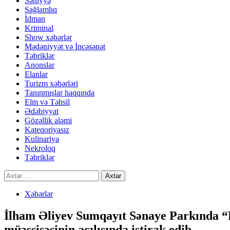
Səhiyyə
Sağlamlıq
İdman
Kriminal
Show xəbərlər
Mədəniyyət və İncəsənət
Təbriklər
Anonslar
Elanlar
Turizm xəbərləri
Tanınmışlar haqqında
Elm və Təhsil
Ədəbiyyat
Gözəllik aləmi
Kateqoriyasız
Kulinariya
Nekroloq
Təbriklər
Axtarış:
Xəbərlər
İlham Əliyev Sumqayıt Sənaye Parkında “B
müəssisəsinin açılışında iştirak edib