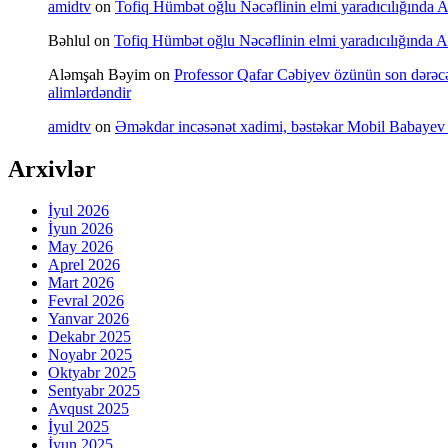
amidtv
on
Tofiq Hümbət oğlu Nəcəflinin elmi yaradıcılığında Azə
Bəhlul
on
Tofiq Hümbət oğlu Nəcəflinin elmi yaradıcılığında Azə
Aləmşah Bəyim
on
Professor Qafar Cəbiyev özünün son dərəcə a
alimlərdəndir
amidtv
on
Əməkdar incəsənət xadimi, bəstəkar Mobil Babayev 
Arxivlər
İyul 2026
İyun 2026
May 2026
Aprel 2026
Mart 2026
Fevral 2026
Yanvar 2026
Dekabr 2025
Noyabr 2025
Oktyabr 2025
Sentyabr 2025
Avqust 2025
İyul 2025
İyun 2025