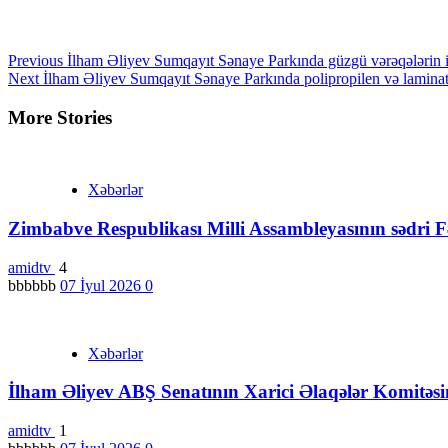
Continue
Previous
İlham Əliyev Sumqayıt Sənaye Parkında güzgü vərəqələrin ist
Next
İlham Əliyev Sumqayıt Sənaye Parkında polipropilen və laminatlı
Reading
More Stories
Xəbərlər
Zimbabve Respublikası Milli Assambleyasının sədri Fə
amidtv
4
bbbbbb
07 İyul 2026
0
Xəbərlər
İlham Əliyev ABŞ Senatının Xarici Əlaqələr Komitəs
amidtv
1