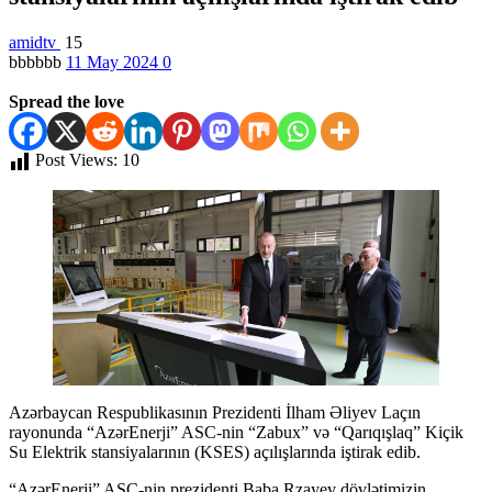
amidtv
15
bbbbbb
11 May 2024
0
Spread the love
Post Views:
10
Azərbaycan Respublikasının Prezidenti İlham Əliyev Laçın
rayonunda “AzərEnerji” ASC-nin “Zabux” və “Qarıqışlaq” Kiçik
Su Elektrik stansiyalarının (KSES) açılışlarında iştirak edib.
“AzərEnerji” ASC-nin prezidenti Baba Rzayev dövlətimizin