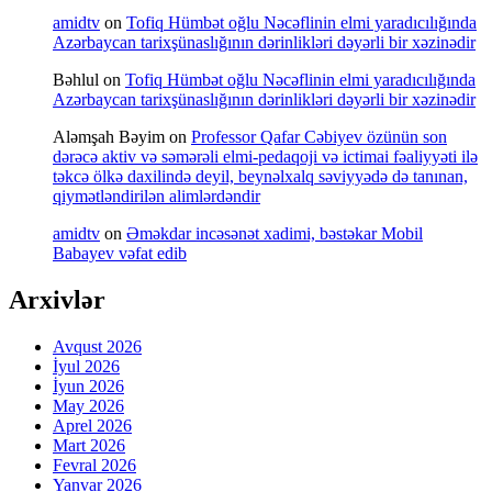
amidtv
on
Tofiq Hümbət oğlu Nəcəflinin elmi yaradıcılığında
Azərbaycan tarixşünaslığının dərinlikləri dəyərli bir xəzinədir
Bəhlul
on
Tofiq Hümbət oğlu Nəcəflinin elmi yaradıcılığında
Azərbaycan tarixşünaslığının dərinlikləri dəyərli bir xəzinədir
Aləmşah Bəyim
on
Professor Qafar Cəbiyev özünün son
dərəcə aktiv və səmərəli elmi-pedaqoji və ictimai fəaliyyəti ilə
təkcə ölkə daxilində deyil, beynəlxalq səviyyədə də tanınan,
qiymətləndirilən alimlərdəndir
amidtv
on
Əməkdar incəsənət xadimi, bəstəkar Mobil
Babayev vəfat edib
Arxivlər
Avqust 2026
İyul 2026
İyun 2026
May 2026
Aprel 2026
Mart 2026
Fevral 2026
Yanvar 2026