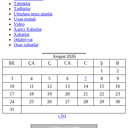
Təbriklər
Tədbirlər
Uğurlara imza atanlar
Uşaq portalı
Video
Xarici Xəbərlər
Xəbərlər
Ədəbiyyat
Əsas xəbərlər
Avqust 2026
BE
ÇA
Ç
CA
C
Ş
B
1
2
3
4
5
6
7
8
9
10
11
12
13
14
15
16
17
18
19
20
21
22
23
24
25
26
27
28
29
30
31
« İyl
Currency Converter