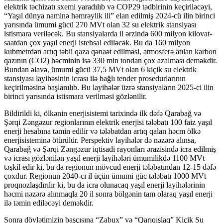
elektrik təchizatı sxemi yaradılıb və COP29 tədbirinin keçiriləcəyi,
“Yaşıl dünya naminə həmrəylik ili” elan edilmiş 2024-cü ilin birinci
yarısında ümumi gücü 270 MVt olan 32 su elektrik stansiyası
istismara veriləcək. Bu stansiyalarda il ərzində 600 milyon kilovat-
saatdan çox yaşıl enerji istehsal ediləcək. Bu da 160 milyon
kubmetrdən artıq təbii qaza qənaət edilməsi, atmosferə atılan karbon
qazının (CO2) həcminin isə 330 min tondan çox azalması deməkdir.
Bundan əlavə, ümumi gücü 37,5 MVt olan 6 kiçik su elektrik
stansiyası layihəsinin icrası ilə bağlı tender prosedurlarının
keçirilməsinə başlanılıb. Bu layihələr üzrə stansiyaların 2025-ci ilin
birinci yarısında istismara verilməsi gözlənilir.
Bildirildi ki, ölkənin enerjisistemi tarixində ilk dəfə Qarabağ və
Şərqi Zəngəzur regionlarının elektrik enerjisi tələbatı 100 faiz yaşıl
enerji hesabına təmin edilir və tələbatdan artıq qalan həcm ölkə
enerjisisteminə ötürülür. Perspektiv layihələr də nəzərə alınsa,
Qarabağ və Şərqi Zəngəzur iqtisadi rayonları ərazisində icra edilmiş
və icrası gözlənilən yaşıl enerji layihələri ümumilikdə 1100 MVt
təşkil edir ki, bu da regionun mövcud enerji tələbatından 12-15 dəfə
çoxdur. Regionun 2040-cı il üçün ümumi güc tələbatı 1000 MVt
proqnozlaşdırılır ki, bu da icra olunacaq yaşıl enerji layihələrinin
həcmi nəzərə alınmaqla 20 il sonra bölgənin tam olaraq yaşıl enerji
ilə təmin ediləcəyi deməkdir.
Sonra dövlətimizin başçısına “Zabux” və “Qarıqışlaq” Kiçik Su