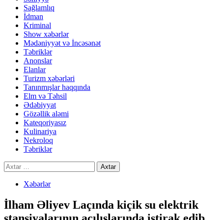
Sağlamlıq
İdman
Kriminal
Show xəbərlər
Mədəniyyət və İncəsənət
Təbriklər
Anonslar
Elanlar
Turizm xəbərləri
Tanınmışlar haqqında
Elm və Təhsil
Ədəbiyyat
Gözəllik aləmi
Kateqoriyasız
Kulinariya
Nekroloq
Təbriklər
Axtarış:
Xəbərlər
İlham Əliyev Laçında kiçik su elektrik
stansiyalarının açılışlarında iştirak edib