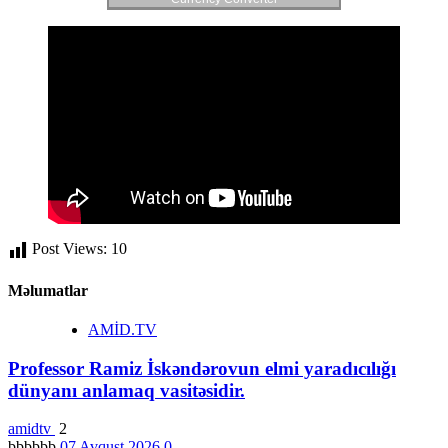
Post Views:
10
Məlumatlar
AMİD.TV
Professor Ramiz İskəndərovun elmi yaradıcılığı
dünyanı anlamaq vasitəsidir.
amidtv
2
bbbbbb
07 Avqust 2026
0