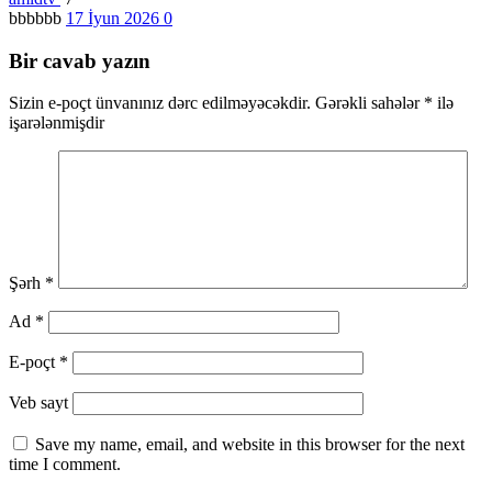
bbbbbb
17 İyun 2026
0
Bir cavab yazın
Sizin e-poçt ünvanınız dərc edilməyəcəkdir.
Gərəkli sahələr
*
ilə
işarələnmişdir
Şərh
*
Ad
*
E-poçt
*
Veb sayt
Save my name, email, and website in this browser for the next
time I comment.