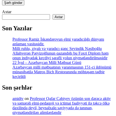
Axtar
Axtar
Son Yazılar
Professor Ramiz İskəndərovun elmi yaradıcılığı dünyanı
anlamaq vasitəsidir.
Milli ruhlu, ziyalı və yaradıcı gənc Sevindik Nəsiboğlu
Allahverən Pərvizoğlunun qazandığı bu Fəxri Diplom həm
onun indiyədək keçdiyi şərəfli yolun qiymətləndirilməsidir
22 İyul – Azərbaycan Milli Mətbuat Günü
Azərbaycan milli mətbuatının yaranmasının 151-ci ildönümü
münasibətilə Matros Bich Restoranında möhtəşəm tədbir
keçirildi
Son şərhlər
amidtv
on
Professor Qafar Cəbiyev özünün son dərəcə aktiv
və səmərəli elmi-pedaqoji və ictimai fəaliyyəti ilə təkcə ölkə
daxilində deyil, beynəlxalq səviyyədə də tanınan,
qiymətləndirilən alimlərdəndir