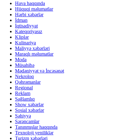
Hava haqqında
Hüquqi məlumatlar
Hərbi xəbərlər
İdman
İqtisadiyyat
Kateqoriyasız
Kliplər
Kulinariya
Maliyyə xəbərləri
Maraqlı məlumatlar
Moda
Müsahibə
Mədəniyyət və İncəsənət
Nekroloq
Qəhrəmanlar
Regional
Reklam
Sağlamlıq
Show xəbərlər
Sosial xəbərlər
Səhiyyə
Sərəncamlar
Tanınmışlar haqqında
Texnoloji yeniliklər
Turizm xəbərləri