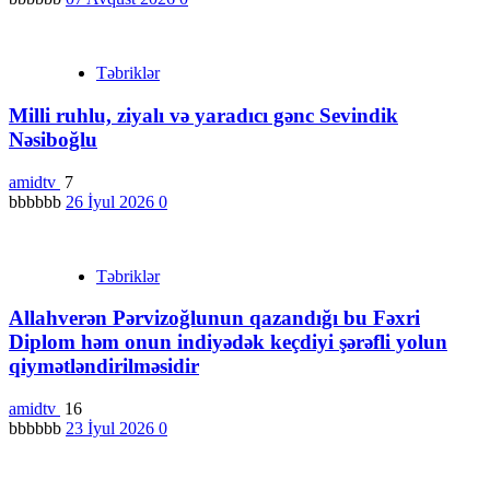
Təbriklər
Milli ruhlu, ziyalı və yaradıcı gənc Sevindik
Nəsiboğlu
amidtv
7
bbbbbb
26 İyul 2026
0
Təbriklər
Allahverən Pərvizoğlunun qazandığı bu Fəxri
Diplom həm onun indiyədək keçdiyi şərəfli yolun
qiymətləndirilməsidir
amidtv
16
bbbbbb
23 İyul 2026
0