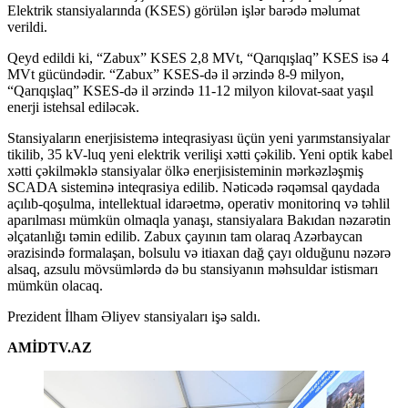
Elektrik stansiyalarında (KSES) görülən işlər barədə məlumat
verildi.
Qeyd edildi ki, “Zabux” KSES 2,8 MVt, “Qarıqışlaq” KSES isə 4
MVt gücündədir. “Zabux” KSES-də il ərzində 8-9 milyon,
“Qarıqışlaq” KSES-də il ərzində 11-12 milyon kilovat-saat yaşıl
enerji istehsal ediləcək.
Stansiyaların enerjisistemə inteqrasiyası üçün yeni yarımstansiyalar
tikilib, 35 kV-luq yeni elektrik verilişi xətti çəkilib. Yeni optik kabel
xətti çəkilməklə stansiyalar ölkə enerjisisteminin mərkəzləşmiş
SCADA sisteminə inteqrasiya edilib. Nəticədə rəqəmsal qaydada
açılıb-qoşulma, intellektual idarəetmə, operativ monitorinq və təhlil
aparılması mümkün olmaqla yanaşı, stansiyalara Bakıdan nəzarətin
əlçatanlığı təmin edilib. Zabux çayının tam olaraq Azərbaycan
ərazisində formalaşan, bolsulu və itiaxan dağ çayı olduğunu nəzərə
alsaq, azsulu mövsümlərdə də bu stansiyanın məhsuldar istismarı
mümkün olacaq.
Prezident İlham Əliyev stansiyaları işə saldı.
AMİDTV.AZ