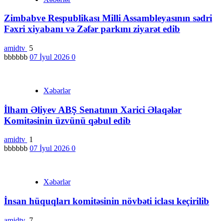
Zimbabve Respublikası Milli Assambleyasının sədri
Fəxri xiyabanı və Zəfər parkını ziyarət edib
amidtv
5
bbbbbb
07 İyul 2026
0
Xəbərlər
İlham Əliyev ABŞ Senatının Xarici Əlaqələr
Komitəsinin üzvünü qəbul edib
amidtv
1
bbbbbb
07 İyul 2026
0
Xəbərlər
İnsan hüquqları komitəsinin növbəti iclası keçirilib
amidtv
7