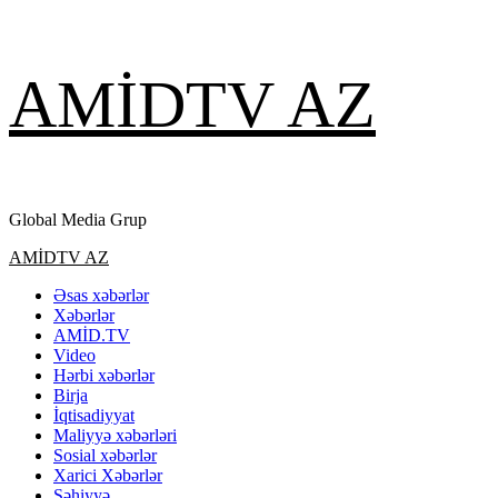
Skip
AMİDTV AZ
to
content
Global Media Grup
Primary
AMİDTV AZ
Menu
Əsas xəbərlər
Xəbərlər
AMİD.TV
Video
Hərbi xəbərlər
Birja
İqtisadiyyat
Maliyyə xəbərləri
Sosial xəbərlər
Xarici Xəbərlər
Səhiyyə