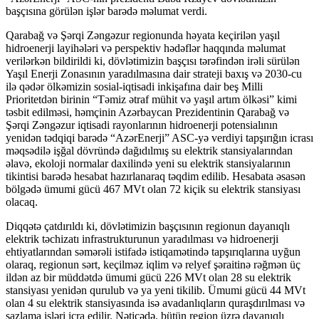
başçısına görülən işlər barədə məlumat verdi.
Qarabağ və Şərqi Zəngəzur regionunda həyata keçirilən yaşıl
hidroenerji layihələri və perspektiv hədəflər haqqında məlumat
verilərkən bildirildi ki, dövlətimizin başçısı tərəfindən irəli sürülən
Yaşıl Enerji Zonasının yaradılmasına dair strateji baxış və 2030-cu
ilə qədər ölkəmizin sosial-iqtisadi inkişafına dair beş Milli
Prioritetdən birinin “Təmiz ətraf mühit və yaşıl artım ölkəsi” kimi
təsbit edilməsi, həmçinin Azərbaycan Prezidentinin Qarabağ və
Şərqi Zəngəzur iqtisadi rayonlarının hidroenerji potensialının
yenidən tədqiqi barədə “AzərEnerji” ASC-yə verdiyi tapşırığın icrası
məqsədilə işğal dövründə dağıdılmış su elektrik stansiyalarından
əlavə, ekoloji normalar daxilində yeni su elektrik stansiyalarının
tikintisi barədə hesabat hazırlanaraq təqdim edilib. Hesabata əsasən
bölgədə ümumi gücü 467 MVt olan 72 kiçik su elektrik stansiyası
olacaq.
Diqqətə çatdırıldı ki, dövlətimizin başçısının regionun dayanıqlı
elektrik təchizatı infrastrukturunun yaradılması və hidroenerji
ehtiyatlarından səmərəli istifadə istiqamətində tapşırıqlarına uyğun
olaraq, regionun sərt, keçilməz iqlim və relyef şəraitinə rəğmən üç
ildən az bir müddətdə ümumi gücü 226 MVt olan 28 su elektrik
stansiyası yenidən qurulub və ya yeni tikilib. Ümumi gücü 44 MVt
olan 4 su elektrik stansiyasında isə avadanlıqların quraşdırılması və
sazlama işləri icra edilir. Nəticədə, bütün region üzrə dayanıqlı