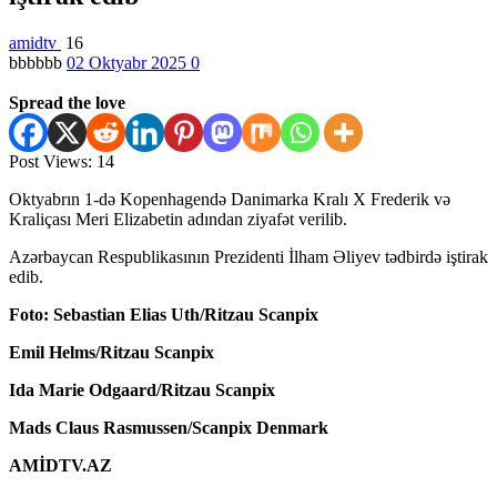
amidtv
16
bbbbbb
02 Oktyabr 2025
0
Spread the love
Post Views:
14
Oktyabrın 1-də Kopenhagendə Danimarka Kralı X Frederik və
Kraliçası Meri Elizabetin adından ziyafət verilib.
Azərbaycan Respublikasının Prezidenti İlham Əliyev tədbirdə iştirak
edib.
Foto: Sebastian Elias Uth/Ritzau Scanpix
Emil Helms/Ritzau Scanpix
Ida Marie Odgaard/Ritzau Scanpix
Mads Claus Rasmussen/Scanpix Denmark
AMİDTV.AZ