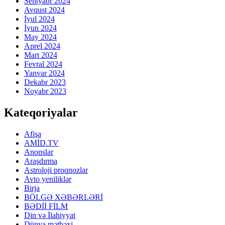
Sentyabr 2024
Avqust 2024
İyul 2024
İyun 2024
May 2024
Aprel 2024
Mart 2024
Fevral 2024
Yanvar 2024
Dekabr 2023
Noyabr 2023
Kateqoriyalar
Afişa
AMİD.TV
Anonslar
Araşdırma
Astroloji proqnozlar
Avto yeniliklər
Birja
BÖLGƏ XƏBƏRLƏRİ
BƏDİİ FİLM
Din və İlahiyyat
Dünya mətbəxi