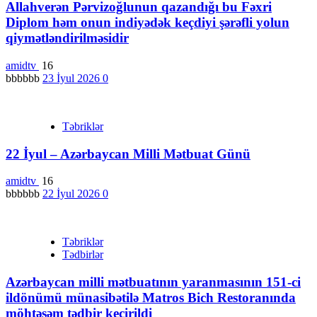
Allahverən Pərvizoğlunun qazandığı bu Fəxri
Diplom həm onun indiyədək keçdiyi şərəfli yolun
qiymətləndirilməsidir
amidtv
16
bbbbbb
23 İyul 2026
0
Təbriklər
22 İyul – Azərbaycan Milli Mətbuat Günü
amidtv
16
bbbbbb
22 İyul 2026
0
Təbriklər
Tədbirlər
Azərbaycan milli mətbuatının yaranmasının 151-ci
ildönümü münasibətilə Matros Bich Restoranında
möhtəşəm tədbir keçirildi