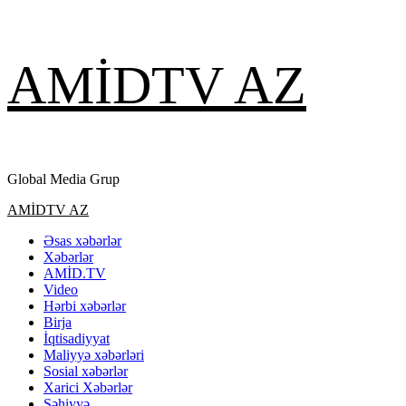
Skip
AMİDTV AZ
to
content
Global Media Grup
Primary
AMİDTV AZ
Menu
Əsas xəbərlər
Xəbərlər
AMİD.TV
Video
Hərbi xəbərlər
Birja
İqtisadiyyat
Maliyyə xəbərləri
Sosial xəbərlər
Xarici Xəbərlər
Səhiyyə