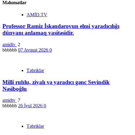
Məlumatlar
AMİD.TV
Professor Ramiz İskəndərovun elmi yaradıcılığı
dünyanı anlamaq vasitəsidir.
amidtv
2
bbbbbb
07 Avqust 2026
0
Təbriklər
Milli ruhlu, ziyalı və yaradıcı gənc Sevindik
Nəsiboğlu
amidtv
7
bbbbbb
26 İyul 2026
0
Təbriklər