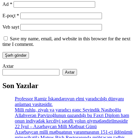
Ad
*
E-poçt
*
Veb sayt
Save my name, email, and website in this browser for the next
time I comment.
Axtar
Axtar
Son Yazılar
Professor Ramiz İskəndərovun elmi yaradıcılığı dünyanı
anlamaq vasitəsidir.
Milli ruhlu, ziyalı və yaradıcı gənc Sevindik Nəsiboğlu
Allahverən Pərvizoğlunun qazandığı bu Fəxri Diplom həm
onun indiyədək keçdiyi şərəfli yolun qiymətləndirilməsidir
22 İyul – Azərbaycan Milli Mətbuat Günü
Azərbaycan milli mətbuatının yaranmasının 151-ci ildönümü
münasibətilə Matros Bich Restoranında möhtəşəm tədbir