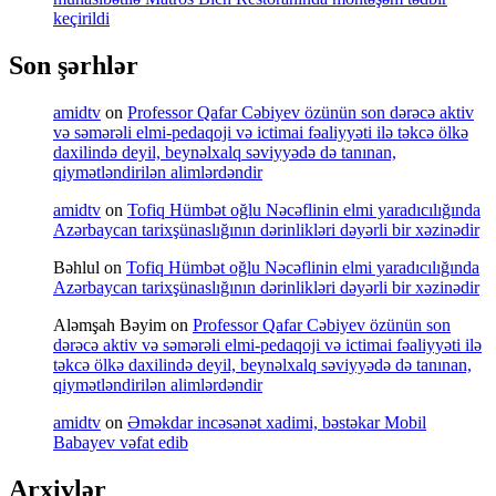
keçirildi
Son şərhlər
amidtv
on
Professor Qafar Cəbiyev özünün son dərəcə aktiv
və səmərəli elmi-pedaqoji və ictimai fəaliyyəti ilə təkcə ölkə
daxilində deyil, beynəlxalq səviyyədə də tanınan,
qiymətləndirilən alimlərdəndir
amidtv
on
Tofiq Hümbət oğlu Nəcəflinin elmi yaradıcılığında
Azərbaycan tarixşünaslığının dərinlikləri dəyərli bir xəzinədir
Bəhlul
on
Tofiq Hümbət oğlu Nəcəflinin elmi yaradıcılığında
Azərbaycan tarixşünaslığının dərinlikləri dəyərli bir xəzinədir
Aləmşah Bəyim
on
Professor Qafar Cəbiyev özünün son
dərəcə aktiv və səmərəli elmi-pedaqoji və ictimai fəaliyyəti ilə
təkcə ölkə daxilində deyil, beynəlxalq səviyyədə də tanınan,
qiymətləndirilən alimlərdəndir
amidtv
on
Əməkdar incəsənət xadimi, bəstəkar Mobil
Babayev vəfat edib
Arxivlər