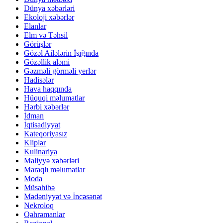
Dünya xəbərləri
Ekoloji xəbərlər
Elanlar
Elm və Təhsil
Görüşlər
Gözəl Ailələrin İşığında
Gözəllik aləmi
Gəzməli görməli yerlər
Hadisələr
Hava haqqında
Hüquqi məlumatlar
Hərbi xəbərlər
İdman
İqtisadiyyat
Kateqoriyasız
Kliplər
Kulinariya
Maliyyə xəbərləri
Maraqlı məlumatlar
Moda
Müsahibə
Mədəniyyət və İncəsənət
Nekroloq
Qəhrəmanlar