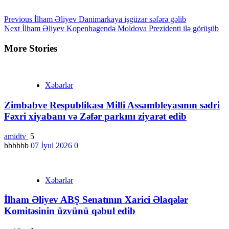
Continue
Previous
İlham Əliyev Danimarkaya işgüzar səfərə gəlib
Next
İlham Əliyev Kopenhagendə Moldova Prezidenti ilə görüşüb
Reading
More Stories
Xəbərlər
Zimbabve Respublikası Milli Assambleyasının sədri
Fəxri xiyabanı və Zəfər parkını ziyarət edib
amidtv
5
bbbbbb
07 İyul 2026
0
Xəbərlər
İlham Əliyev ABŞ Senatının Xarici Əlaqələr
Komitəsinin üzvünü qəbul edib