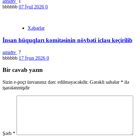
amidtv
1
bbbbbb
07 İyul 2026
0
Xəbərlər
İnsan hüquqları komitəsinin növbəti iclası keçirilib
amidtv
7
bbbbbb
17 İyun 2026
0
Bir cavab yazın
Sizin e-poçt ünvanınız dərc edilməyəcəkdir.
Gərəkli sahələr
*
ilə
işarələnmişdir
Şərh
*