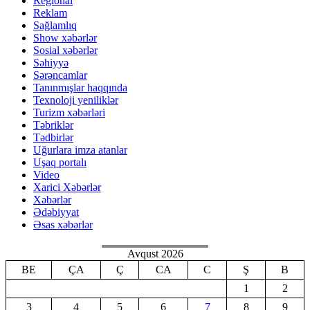
Regional
Reklam
Sağlamlıq
Show xəbərlər
Sosial xəbərlər
Səhiyyə
Sərəncamlar
Tanınmışlar haqqında
Texnoloji yeniliklər
Turizm xəbərləri
Təbriklər
Tədbirlər
Uğurlara imza atanlar
Uşaq portalı
Video
Xarici Xəbərlər
Xəbərlər
Ədəbiyyat
Əsas xəbərlər
Avqust 2026
BE
ÇA
Ç
CA
C
Ş
B
1
2
3
4
5
6
7
8
9