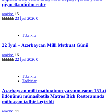
qiymətləndirilməsidir
amidtv
15
bbbbbb
23 İyul 2026
0
Təbriklər
22 İyul – Azərbaycan Milli Mətbuat Günü
amidtv
16
bbbbbb
22 İyul 2026
0
Təbriklər
Tədbirlər
Azərbaycan milli mətbuatının yaranmasının 151-ci
ildönümü münasibətilə Matros Bich Restoranında
möhtəşəm tədbir keçirildi
amidtv
44