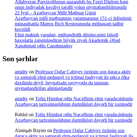
Allahverən Pərvizoğlunun qazandığı bu Fəxri Diplom həm
onun indiyədək keçdiyi şərəfli yolun qiymətləndirilməsidir
22 İyul – Azərbaycan Milli Mətbuat Günü
Azərbaycan milli mətbuatının yaranmasının 151-ci ildönümü
münasibətilə Matros Bich Restoranında möhtəşəm tədbir
keçirildi
Elmi məktəb yaradan, mühəndislik düşüncəsini fəlsəfi
baxışlarla zənginləşdirən böyük ziyalı Akademik Əhəd
Xanəhməd oğlu Canəhmədov
Son şərhlər
amidtv
on
Professor Qafar Cəbiyev özünün son dərəcə aktiv
və səmərəli elmi-pedaqoji və ictimai fəaliyyəti ilə təkcə ölkə
daxilində deyil, beynəlxalq səviyyədə də tanınan,
qiymətləndirilən alimlərdəndir
amidtv
on
Tofiq Hümbət oğlu Nəcəflinin elmi yaradıcılığında
Azərbaycan tarixşünaslığının dərinlikləri dəyərli bir xəzinədir
Bəhlul
on
Tofiq Hümbət oğlu Nəcəflinin elmi yaradıcılığında
Azərbaycan tarixşünaslığının dərinlikləri dəyərli bir xəzinədir
Aləmşah Bəyim
on
Professor Qafar Cəbiyev özünün son
dərəcə aktiv və səmərəli elmi-pedaqoji və ictimai fəaliyyəti ilə