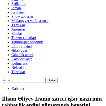
Sağlamlıq
İdman
Kriminal
Show xəbərlər
Mədəniyyət və İncəsənət
Təbriklər
Anonslar
Elanlar
Turizm xəbərləri
Tanınmışlar haqqında
Elm və Təhsil
Ədəbiyyat
Gözəllik aləmi
Kateqoriyasız
Kulinariya
Nekroloq
Təbriklər
Axtarış:
Xəbərlər
İlham Əliyev İranın xarici işlər nazirinin
rəhbərlik etdiyi nümayəndə heyətini