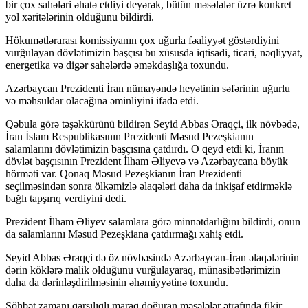
bir çox sahələri əhatə etdiyi deyərək, bütün məsələlər üzrə konkret
yol xəritələrinin olduğunu bildirdi.
Hökumətlərarası komissiyanın çox uğurla fəaliyyət göstərdiyini
vurğulayan dövlətimizin başçısı bu xüsusda iqtisadi, ticari, nəqliyyat,
energetika və digər sahələrdə əməkdaşlığa toxundu.
Azərbaycan Prezidenti İran nümayəndə heyətinin səfərinin uğurlu
və məhsuldar olacağına əminliyini ifadə etdi.
Qəbula görə təşəkkürünü bildirən Seyid Abbas Əraqçi, ilk növbədə,
İran İslam Respublikasının Prezidenti Məsud Pezeşkianın
salamlarını dövlətimizin başçısına çatdırdı. O qeyd etdi ki, İranın
dövlət başçısının Prezident İlham Əliyevə və Azərbaycana böyük
hörməti var. Qonaq Məsud Pezeşkianın İran Prezidenti
seçilməsindən sonra ölkəmizlə əlaqələri daha da inkişaf etdirməklə
bağlı tapşırıq verdiyini dedi.
Prezident İlham Əliyev salamlara görə minnətdarlığını bildirdi, onun
da salamlarını Məsud Pezeşkiana çatdırmağı xahiş etdi.
Seyid Abbas Əraqçi də öz növbəsində Azərbaycan-İran əlaqələrinin
dərin köklərə malik olduğunu vurğulayaraq, münasibətlərimizin
daha da dərinləşdirilməsinin əhəmiyyətinə toxundu.
Söhbət zamanı qarşılıqlı maraq doğuran məsələlər ətrafında fikir