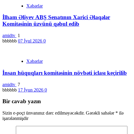
Xəbərlər
İlham Əliyev ABŞ Senatının Xarici Əlaqələr
Komitəsinin üzvünü qəbul edib
amidtv
1
bbbbbb
07 İyul 2026
0
Xəbərlər
İnsan hüquqları komitəsinin növbəti iclası keçirilib
amidtv
7
bbbbbb
17 İyun 2026
0
Bir cavab yazın
Sizin e-poçt ünvanınız dərc edilməyəcəkdir.
Gərəkli sahələr
*
ilə
işarələnmişdir