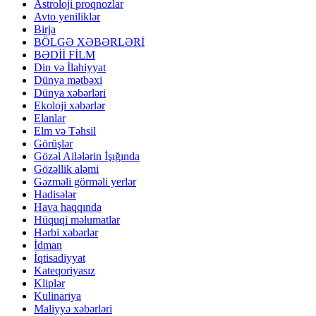
Astroloji proqnozlar
Avto yeniliklər
Birja
BÖLGƏ XƏBƏRLƏRİ
BƏDİİ FİLM
Din və İlahiyyat
Dünya mətbəxi
Dünya xəbərləri
Ekoloji xəbərlər
Elanlar
Elm və Təhsil
Görüşlər
Gözəl Ailələrin İşığında
Gözəllik aləmi
Gəzməli görməli yerlər
Hadisələr
Hava haqqında
Hüquqi məlumatlar
Hərbi xəbərlər
İdman
İqtisadiyyat
Kateqoriyasız
Kliplər
Kulinariya
Maliyyə xəbərləri