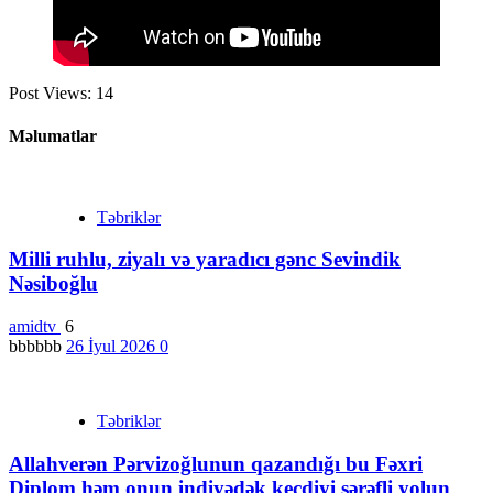
Post Views:
14
Məlumatlar
Təbriklər
Milli ruhlu, ziyalı və yaradıcı gənc Sevindik
Nəsiboğlu
amidtv
6
bbbbbb
26 İyul 2026
0
Təbriklər
Allahverən Pərvizoğlunun qazandığı bu Fəxri
Diplom həm onun indiyədək keçdiyi şərəfli yolun