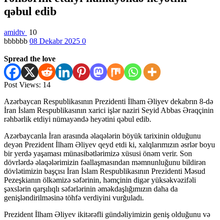
qəbul edib
amidtv
10
bbbbbb
08 Dekabr 2025
0
Spread the love
Post Views:
14
Azərbaycan Respublikasının Prezidenti İlham Əliyev dekabrın 8-də
İran İslam Respublikasının xarici işlər naziri Seyid Abbas Əraqçinin
rəhbərlik etdiyi nümayəndə heyətini qəbul edib.
Azərbaycanla İran arasında əlaqələrin böyük tarixinin olduğunu
deyən Prezident İlham Əliyev qeyd etdi ki, xalqlarımızın əsrlər boyu
bir yerdə yaşaması münasibətlərimizə xüsusi önəm verir. Son
dövrlərdə əlaqələrimizin fəallaşmasından məmnunluğunu bildirən
dövlətimizin başçısı İran İslam Respublikasının Prezidenti Məsud
Pezeşkianın ölkəmizə səfərinin, həmçinin digər yüksəkvəzifəli
şəxslərin qarşılıqlı səfərlərinin əməkdaşlığımızın daha da
genişləndirilməsinə töhfə verdiyini vurğuladı.
Prezident İlham Əliyev ikitərəfli gündəliyimizin geniş olduğunu və