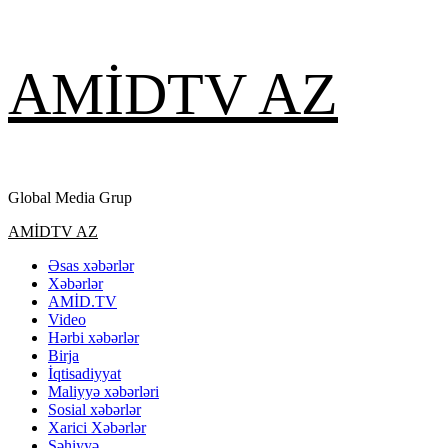
Skip
AMİDTV AZ
to
content
Global Media Grup
Primary
AMİDTV AZ
Menu
Əsas xəbərlər
Xəbərlər
AMİD.TV
Video
Hərbi xəbərlər
Birja
İqtisadiyyat
Maliyyə xəbərləri
Sosial xəbərlər
Xarici Xəbərlər
Səhiyyə