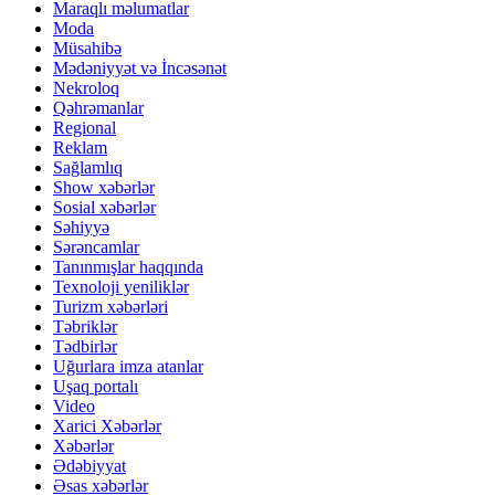
Maraqlı məlumatlar
Moda
Müsahibə
Mədəniyyət və İncəsənət
Nekroloq
Qəhrəmanlar
Regional
Reklam
Sağlamlıq
Show xəbərlər
Sosial xəbərlər
Səhiyyə
Sərəncamlar
Tanınmışlar haqqında
Texnoloji yeniliklər
Turizm xəbərləri
Təbriklər
Tədbirlər
Uğurlara imza atanlar
Uşaq portalı
Video
Xarici Xəbərlər
Xəbərlər
Ədəbiyyat
Əsas xəbərlər