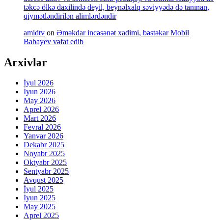
təkcə ölkə daxilində deyil, beynəlxalq səviyyədə də tanınan,
qiymətləndirilən alimlərdəndir
amidtv
on
Əməkdar incəsənət xadimi, bəstəkar Mobil
Babayev vəfat edib
Arxivlər
İyul 2026
İyun 2026
May 2026
Aprel 2026
Mart 2026
Fevral 2026
Yanvar 2026
Dekabr 2025
Noyabr 2025
Oktyabr 2025
Sentyabr 2025
Avqust 2025
İyul 2025
İyun 2025
May 2025
Aprel 2025