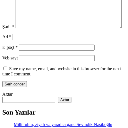
Şərh
*
Ad
*
E-poçt
*
Veb sayt
Save my name, email, and website in this browser for the next
time I comment.
Axtar
Axtar
Son Yazılar
Milli ruhlu, ziyalı və yaradıcı gənc Sevindik Nəsiboğlu