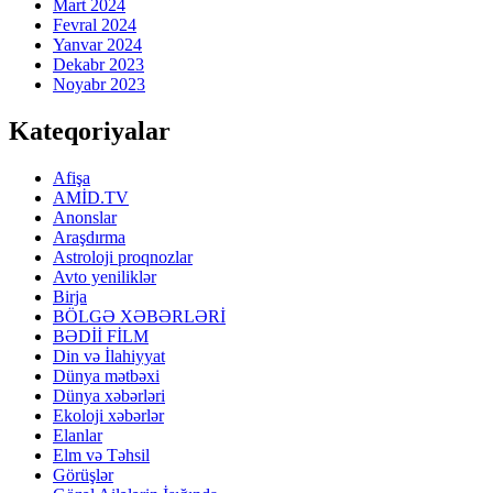
Mart 2024
Fevral 2024
Yanvar 2024
Dekabr 2023
Noyabr 2023
Kateqoriyalar
Afişa
AMİD.TV
Anonslar
Araşdırma
Astroloji proqnozlar
Avto yeniliklər
Birja
BÖLGƏ XƏBƏRLƏRİ
BƏDİİ FİLM
Din və İlahiyyat
Dünya mətbəxi
Dünya xəbərləri
Ekoloji xəbərlər
Elanlar
Elm və Təhsil
Görüşlər