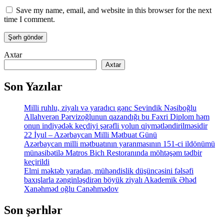
Save my name, email, and website in this browser for the next
time I comment.
Axtar
Axtar
Son Yazılar
Milli ruhlu, ziyalı və yaradıcı gənc Sevindik Nəsiboğlu
Allahverən Pərvizoğlunun qazandığı bu Fəxri Diplom həm
onun indiyədək keçdiyi şərəfli yolun qiymətləndirilməsidir
22 İyul – Azərbaycan Milli Mətbuat Günü
Azərbaycan milli mətbuatının yaranmasının 151-ci ildönümü
münasibətilə Matros Bich Restoranında möhtəşəm tədbir
keçirildi
Elmi məktəb yaradan, mühəndislik düşüncəsini fəlsəfi
baxışlarla zənginləşdirən böyük ziyalı Akademik Əhəd
Xanəhməd oğlu Canəhmədov
Son şərhlər