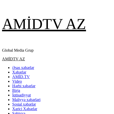
Skip
AMİDTV AZ
to
content
Global Media Grup
Primary
AMİDTV AZ
Menu
Əsas xəbərlər
Xəbərlər
AMİD.TV
Video
Hərbi xəbərlər
Birja
İqtisadiyyat
Maliyyə xəbərləri
Sosial xəbərlər
Xarici Xəbərlər
Səhiyyə