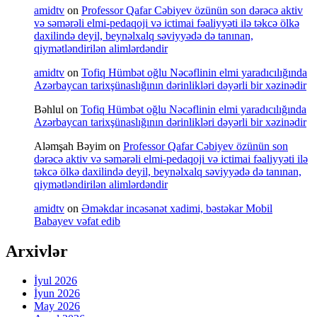
amidtv
on
Professor Qafar Cəbiyev özünün son dərəcə aktiv
və səmərəli elmi-pedaqoji və ictimai fəaliyyəti ilə təkcə ölkə
daxilində deyil, beynəlxalq səviyyədə də tanınan,
qiymətləndirilən alimlərdəndir
amidtv
on
Tofiq Hümbət oğlu Nəcəflinin elmi yaradıcılığında
Azərbaycan tarixşünaslığının dərinlikləri dəyərli bir xəzinədir
Bəhlul
on
Tofiq Hümbət oğlu Nəcəflinin elmi yaradıcılığında
Azərbaycan tarixşünaslığının dərinlikləri dəyərli bir xəzinədir
Aləmşah Bəyim
on
Professor Qafar Cəbiyev özünün son
dərəcə aktiv və səmərəli elmi-pedaqoji və ictimai fəaliyyəti ilə
təkcə ölkə daxilində deyil, beynəlxalq səviyyədə də tanınan,
qiymətləndirilən alimlərdəndir
amidtv
on
Əməkdar incəsənət xadimi, bəstəkar Mobil
Babayev vəfat edib
Arxivlər
İyul 2026
İyun 2026
May 2026