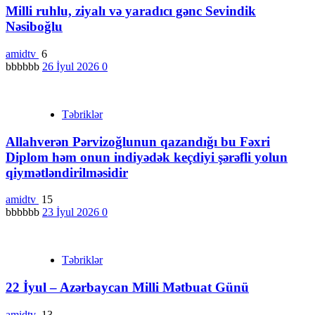
Milli ruhlu, ziyalı və yaradıcı gənc Sevindik
Nəsiboğlu
amidtv
6
bbbbbb
26 İyul 2026
0
Təbriklər
Allahverən Pərvizoğlunun qazandığı bu Fəxri
Diplom həm onun indiyədək keçdiyi şərəfli yolun
qiymətləndirilməsidir
amidtv
15
bbbbbb
23 İyul 2026
0
Təbriklər
22 İyul – Azərbaycan Milli Mətbuat Günü
amidtv
13