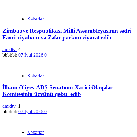
Xəbərlər
Zimbabve Respublikası Milli Assambleyasının sədri
Fəxri xiyabanı və Zəfər parkını ziyarət edib
amidtv
4
bbbbbb
07 İyul 2026
0
Xəbərlər
İlham Əliyev ABŞ Senatının Xarici Əlaqələr
Komitəsinin üzvünü qəbul edib
amidtv
1
bbbbbb
07 İyul 2026
0
Xəbərlər