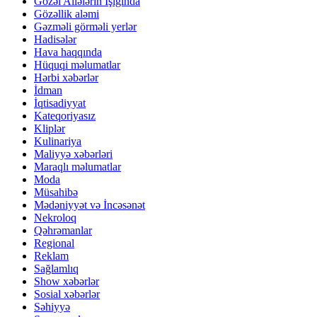
Gözəl Ailələrin İşığında
Gözəllik aləmi
Gəzməli görməli yerlər
Hadisələr
Hava haqqında
Hüquqi məlumatlar
Hərbi xəbərlər
İdman
İqtisadiyyat
Kateqoriyasız
Kliplər
Kulinariya
Maliyyə xəbərləri
Maraqlı məlumatlar
Moda
Müsahibə
Mədəniyyət və İncəsənət
Nekroloq
Qəhrəmanlar
Regional
Reklam
Sağlamlıq
Show xəbərlər
Sosial xəbərlər
Səhiyyə