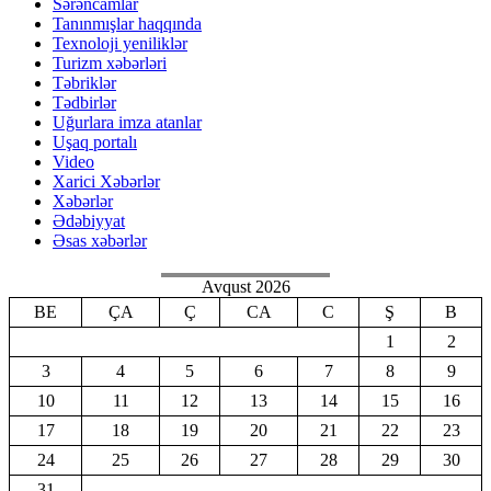
Sərəncamlar
Tanınmışlar haqqında
Texnoloji yeniliklər
Turizm xəbərləri
Təbriklər
Tədbirlər
Uğurlara imza atanlar
Uşaq portalı
Video
Xarici Xəbərlər
Xəbərlər
Ədəbiyyat
Əsas xəbərlər
Avqust 2026
BE
ÇA
Ç
CA
C
Ş
B
1
2
3
4
5
6
7
8
9
10
11
12
13
14
15
16
17
18
19
20
21
22
23
24
25
26
27
28
29
30
31