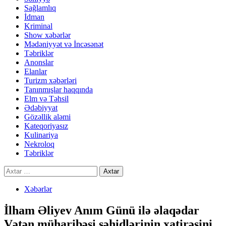
Sağlamlıq
İdman
Kriminal
Show xəbərlər
Mədəniyyət və İncəsənət
Təbriklər
Anonslar
Elanlar
Turizm xəbərləri
Tanınmışlar haqqında
Elm və Təhsil
Ədəbiyyat
Gözəllik aləmi
Kateqoriyasız
Kulinariya
Nekroloq
Təbriklər
Axtarış:
Xəbərlər
İlham Əliyev Anım Günü ilə əlaqədar
Vətən müharibəsi şəhidlərinin xatirəsini