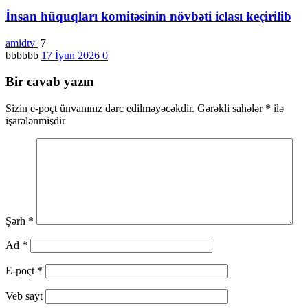
İnsan hüquqları komitəsinin növbəti iclası keçirilib
amidtv
7
bbbbbb
17 İyun 2026
0
Bir cavab yazın
Sizin e-poçt ünvanınız dərc edilməyəcəkdir.
Gərəkli sahələr
*
ilə
işarələnmişdir
Şərh
*
Ad
*
E-poçt
*
Veb sayt