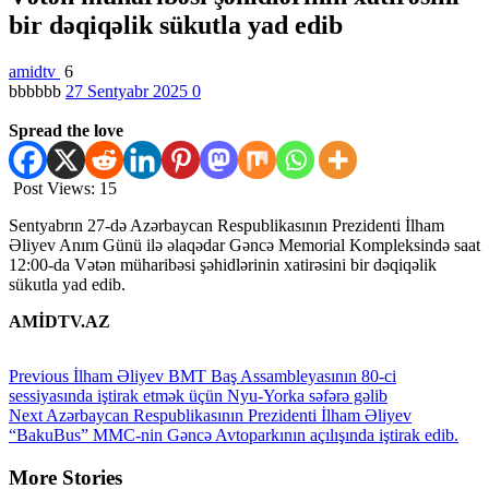
bir dəqiqəlik sükutla yad edib
amidtv
6
bbbbbb
27 Sentyabr 2025
0
Spread the love
Post Views:
15
Sentyabrın 27-də Azərbaycan Respublikasının Prezidenti İlham
Əliyev Anım Günü ilə əlaqədar Gəncə Memorial Kompleksində saat
12:00-da Vətən müharibəsi şəhidlərinin xatirəsini bir dəqiqəlik
sükutla yad edib.
AMİDTV.AZ
Continue
Previous
İlham Əliyev BMT Baş Assambleyasının 80-ci
sessiyasında iştirak etmək üçün Nyu-Yorka səfərə gəlib
Reading
Next
Azərbaycan Respublikasının Prezidenti İlham Əliyev
“BakuBus” MMC-nin Gəncə Avtoparkının açılışında iştirak edib.
More Stories