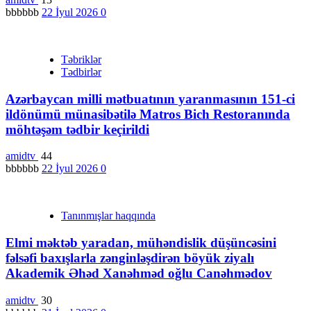
bbbbbb
22 İyul 2026
0
Təbriklər
Tədbirlər
Azərbaycan milli mətbuatının yaranmasının 151-ci
ildönümü münasibətilə Matros Bich Restoranında
möhtəşəm tədbir keçirildi
amidtv
44
bbbbbb
22 İyul 2026
0
Tanınmışlar haqqında
Elmi məktəb yaradan, mühəndislik düşüncəsini
fəlsəfi baxışlarla zənginləşdirən böyük ziyalı
Akademik Əhəd Xanəhməd oğlu Canəhmədov
amidtv
30