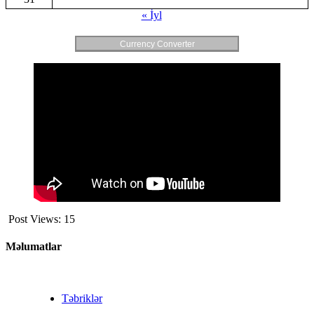
« İyl
Currency Converter
Post Views:
15
Məlumatlar
Təbriklər