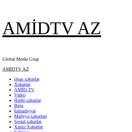
Skip
AMİDTV AZ
to
content
Global Media Grup
Primary
AMİDTV AZ
Menu
Əsas xəbərlər
Xəbərlər
AMİD.TV
Video
Hərbi xəbərlər
Birja
İqtisadiyyat
Maliyyə xəbərləri
Sosial xəbərlər
Xarici Xəbərlər