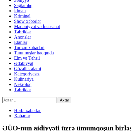
Səhiyyə
Sağlamlıq
İdman
Kriminal
Show xəbərlər
Mədəniyyət və İncəsənət
Təbriklər
Anonslar
Elanlar
Turizm xəbərləri
Tanınmışlar haqqında
Elm və Təhsil
Ədəbiyyat
Gözəllik aləmi
Kateqoriyasız
Kulinariya
Nekroloq
Təbriklər
Axtarış:
Hərbi xəbərlər
Xəbərlər
ƏÜO-nun aidiyyəti üzrə ümumqoşun birləş