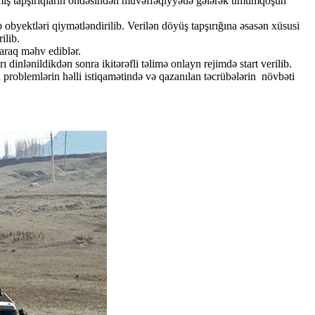
lmiş tapşırıqların öhdəsindən müvəffəqiyyətlə gələrək ümumqoşun
 obyektləri qiymətləndirilib. Verilən döyüş tapşırığına əsasən xüsusi
ilib.
raraq məhv ediblər.
lənildikdən sonra ikitərəfli təlimə onlayn rejimdə start verilib.
d problemlərin həlli istiqamətində və qazanılan təcrübələrin növbəti