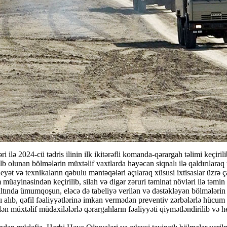
 2024-cü tədris ilinin ilk ikitərəfli komanda-qərargah təlimi keçirili
b olunan bölmələrin müxtəlif vaxtlarda həyəcan siqnalı ilə qaldırılaraq t
eyət və texnikaların qəbulu məntəqələri açılaraq xüsusi ixtisaslar üzrə ç
üayinəsindən keçirilib, silah və digər zəruri təminat növləri ilə təmin
 altında ümumqoşun, eləcə də tabeliyə verilən və dəstəkləyən bölmələrin
ını alıb, qəfil fəaliyyətlərinə imkan vermədən preventiv zərbələrlə hücu
ən müxtəlif müdaxilələrlə qərargahların fəaliyyəti qiymətləndirilib və he