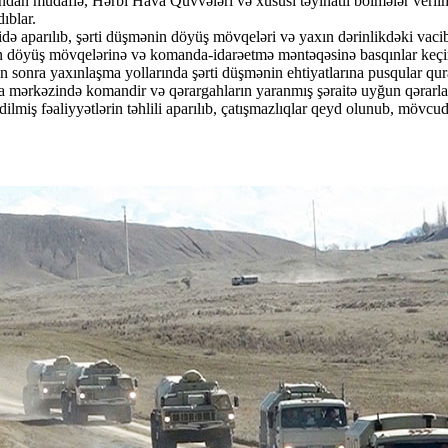
mundan müdafiə, Hərbi Hava Qüvvələri və xüsusi təyinatlı bölmələr veri
dıblar.
hidə aparılıb, şərti düşmənin döyüş mövqeləri və yaxın dərinlikdəki vacib
şən döyüş mövqelərinə və komanda-idarəetmə məntəqəsinə basqınlar keçir
ən sonra yaxınlaşma yollarında şərti düşmənin ehtiyatlarına pusqular qu
əzində komandir və qərargahların yaranmış şəraitə uyğun qərarları din
ilmiş fəaliyyətlərin təhlili aparılıb, çatışmazlıqlar qeyd olunub, mövcu