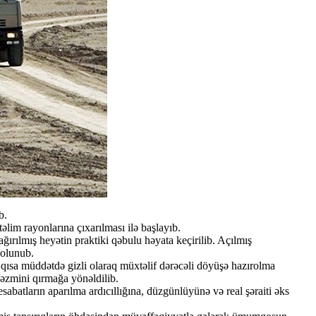
b.
əlim rayonlarına çıxarılması ilə başlayıb.
ağırılmış heyətin praktiki qəbulu həyata keçirilib. Açılmış
 olunub.
 qısa müddətdə gizli olaraq müxtəlif dərəcəli döyüşə hazırolma
m əzmini qırmağa yönəldilib.
sabatların aparılma ardıcıllığına, düzgünlüyünə və real şəraiti əks