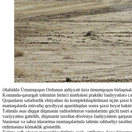
Əlahiddə Ümumqoşun Ordunun aidiyyəti üzrə ümumqoşun birləşmələri ilə
Komanda-qərargah təliminin birinci mərhələsi praktiki fəaliyyətlərə cəl
Qoşunların səfərbərlik ehtiyatları ilə komplektləşdirilməsi üçün şəxsi h
məntəqələrdə müvafiq qeydiyyat aparıldıqdan sonra şəxsi heyət həkim m
Təlimdə əsas diqqət düşmənin radioelektron vasitələrinin güclü təsiri
vəziyyətinə gətirilib, düşmənin təxribat-diversiya fəaliyyətinin qarşıs
Stasionar və səhra idarəetmə məntəqələrində təlimin rəhbərliyi tərəfind
etdirməsinə köməklik göstərilib.