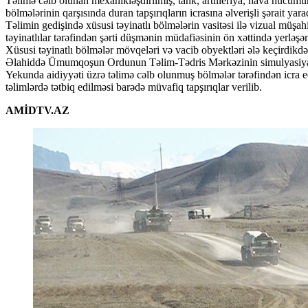
Təlimə cəlb olunan mexanikləşdirilmiş, tank, artilleriya, hava hücu
bölmələrinin qarşısında duran tapşırıqların icrasına əlverişli şərait yara
Təlimin gedişində xüsusi təyinatlı bölmələrin vasitəsi ilə vizual müşa
təyinatlılar tərəfindən şərti düşmənin müdafiəsinin ön xəttində yerlə
Xüsusi təyinatlı bölmələr mövqeləri və vacib obyektləri ələ keçirdikd
Əlahiddə Ümumqoşun Ordunun Təlim-Tədris Mərkəzinin simulyasiya mərk
Yekunda aidiyyəti üzrə təlimə cəlb olunmuş bölmələr tərəfindən icra ed
təlimlərdə tətbiq edilməsi barədə müvafiq tapşırıqlar verilib.
AMİDTV.AZ