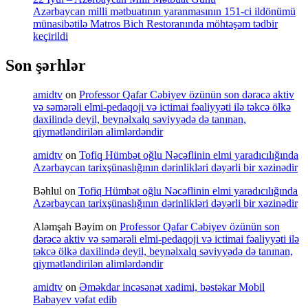
Azərbaycan milli mətbuatının yaranmasının 151-ci ildönümü
münasibətilə Matros Bich Restoranında möhtəşəm tədbir
keçirildi
Son şərhlər
amidtv
on
Professor Qafar Cəbiyev özünün son dərəcə aktiv
və səmərəli elmi-pedaqoji və ictimai fəaliyyəti ilə təkcə ölkə
daxilində deyil, beynəlxalq səviyyədə də tanınan,
qiymətləndirilən alimlərdəndir
amidtv
on
Tofiq Hümbət oğlu Nəcəflinin elmi yaradıcılığında
Azərbaycan tarixşünaslığının dərinlikləri dəyərli bir xəzinədir
Bəhlul
on
Tofiq Hümbət oğlu Nəcəflinin elmi yaradıcılığında
Azərbaycan tarixşünaslığının dərinlikləri dəyərli bir xəzinədir
Aləmşah Bəyim
on
Professor Qafar Cəbiyev özünün son
dərəcə aktiv və səmərəli elmi-pedaqoji və ictimai fəaliyyəti ilə
təkcə ölkə daxilində deyil, beynəlxalq səviyyədə də tanınan,
qiymətləndirilən alimlərdəndir
amidtv
on
Əməkdar incəsənət xadimi, bəstəkar Mobil
Babayev vəfat edib