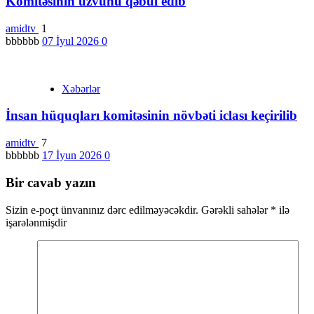
Komitəsinin üzvünü qəbul edib
amidtv
1
bbbbbb
07 İyul 2026
0
Xəbərlər
İnsan hüquqları komitəsinin növbəti iclası keçirilib
amidtv
7
bbbbbb
17 İyun 2026
0
Bir cavab yazın
Sizin e-poçt ünvanınız dərc edilməyəcəkdir.
Gərəkli sahələr
*
ilə
işarələnmişdir