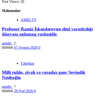
Post Views:
20
Məlumatlar
AMİD.TV
Professor Ramiz İskəndərovun elmi yaradıcılığı
dünyanı anlamaq vasitəsidir.
amidtv
2
bbbbbb
07 Avqust 2026
0
Təbriklər
Milli ruhlu, ziyalı və yaradıcı gənc Sevindik
Nəsiboğlu
amidtv
7
bbbbbb
26 İyul 2026
0