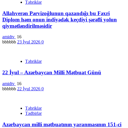
Təbriklər
Allahverən Pərvizoğlunun qazandığı bu Fəxri
Diplom həm onun indiyədək keçdiyi şərəfli yolun
qiymətləndirilməsidir
amidtv
16
bbbbbb
23 İyul 2026
0
Təbriklər
22 İyul – Azərbaycan Milli Mətbuat Günü
amidtv
16
bbbbbb
22 İyul 2026
0
Təbriklər
Tədbirlər
Azərbaycan milli mətbuatının yaranmasının 151-ci