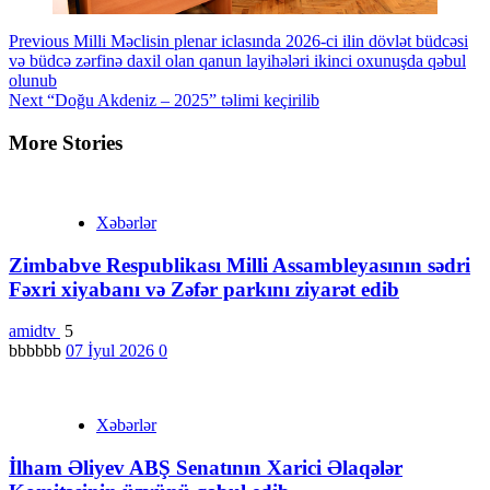
Continue
Previous
Milli Məclisin plenar iclasında 2026-ci ilin dövlət büdcəsi
və büdcə zərfinə daxil olan qanun layihələri ikinci oxunuşda qəbul
Reading
olunub
Next
“Doğu Akdeniz – 2025” təlimi keçirilib
More Stories
Xəbərlər
Zimbabve Respublikası Milli Assambleyasının sədri
Fəxri xiyabanı və Zəfər parkını ziyarət edib
amidtv
5
bbbbbb
07 İyul 2026
0
Xəbərlər
İlham Əliyev ABŞ Senatının Xarici Əlaqələr