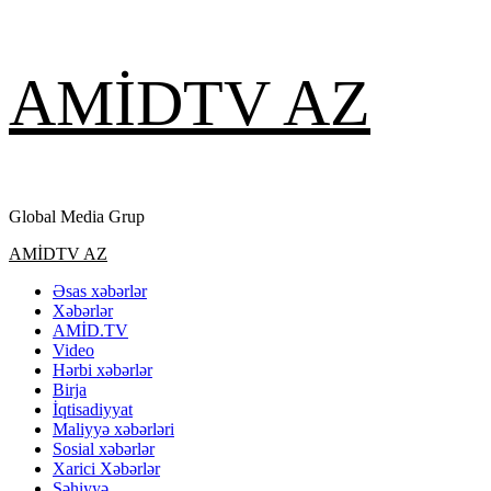
Skip
AMİDTV AZ
to
content
Global Media Grup
Primary
AMİDTV AZ
Menu
Əsas xəbərlər
Xəbərlər
AMİD.TV
Video
Hərbi xəbərlər
Birja
İqtisadiyyat
Maliyyə xəbərləri
Sosial xəbərlər
Xarici Xəbərlər
Səhiyyə