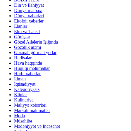
Din və İlahiyyat
Dünya mətbəxi
Dünya xəbərləri
Ekoloji xəbərlər
Elanlar
Elm və Təhsil
Görüşlər
Gözəl Ailələrin İşığında
Gözəllik aləmi
Gəzməli görməli yerlər
Hadisələr
Hava haqqında
Hüquqi məlumatlar
Hərbi xəbərlər
İdman
İqtisadiyyat
Kateqoriyasız
Kliplər
Kulinariya
Maliyyə xəbərləri
Maraqlı məlumatlar
Moda
Müsahibə
Mədəniyyət və İncəsənət