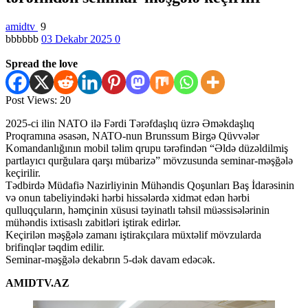
amidtv
9
bbbbbb
03 Dekabr 2025
0
Spread the love
Post Views:
20
2025-ci ilin NATO ilə Fərdi Tərəfdaşlıq üzrə Əməkdaşlıq
Proqramına əsasən, NATO-nun Brunssum Birgə Qüvvələr
Komandanlığının mobil təlim qrupu tərəfindən “Əldə düzəldilmiş
partlayıcı qurğulara qarşı mübarizə” mövzusunda seminar-məşğələ
keçirilir.
Tədbirdə Müdafiə Nazirliyinin Mühəndis Qoşunları Baş İdarəsinin
və onun tabeliyindəki hərbi hissələrdə xidmət edən hərbi
qulluqçuların, həmçinin xüsusi təyinatlı təhsil müəssisələrinin
mühəndis ixtisaslı zabitləri iştirak edirlər.
Keçirilən məşğələ zamanı iştirakçılara müxtəlif mövzularda
brifinqlər təqdim edilir.
Seminar-məşğələ dekabrın 5-dək davam edəcək.
AMIDTV.AZ