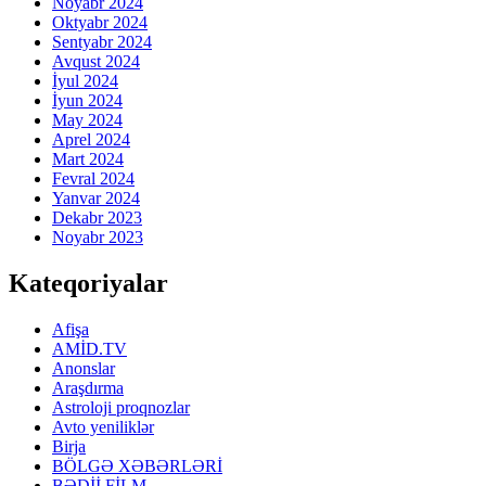
Noyabr 2024
Oktyabr 2024
Sentyabr 2024
Avqust 2024
İyul 2024
İyun 2024
May 2024
Aprel 2024
Mart 2024
Fevral 2024
Yanvar 2024
Dekabr 2023
Noyabr 2023
Kateqoriyalar
Afişa
AMİD.TV
Anonslar
Araşdırma
Astroloji proqnozlar
Avto yeniliklər
Birja
BÖLGƏ XƏBƏRLƏRİ
BƏDİİ FİLM