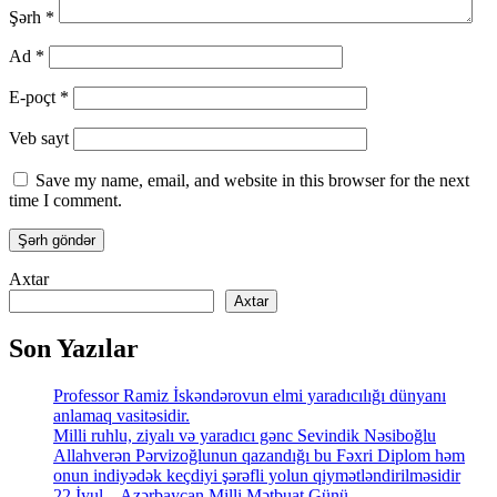
Şərh
*
Ad
*
E-poçt
*
Veb sayt
Save my name, email, and website in this browser for the next
time I comment.
Axtar
Axtar
Son Yazılar
Professor Ramiz İskəndərovun elmi yaradıcılığı dünyanı
anlamaq vasitəsidir.
Milli ruhlu, ziyalı və yaradıcı gənc Sevindik Nəsiboğlu
Allahverən Pərvizoğlunun qazandığı bu Fəxri Diplom həm
onun indiyədək keçdiyi şərəfli yolun qiymətləndirilməsidir
22 İyul – Azərbaycan Milli Mətbuat Günü