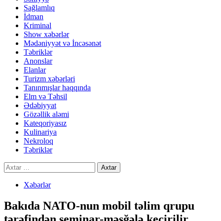
Sağlamlıq
İdman
Kriminal
Show xəbərlər
Mədəniyyət və İncəsənət
Təbriklər
Anonslar
Elanlar
Turizm xəbərləri
Tanınmışlar haqqında
Elm və Təhsil
Ədəbiyyat
Gözəllik aləmi
Kateqoriyasız
Kulinariya
Nekroloq
Təbriklər
Axtarış:
Xəbərlər
Bakıda NATO-nun mobil təlim qrupu
tərəfindən seminar-məşğələ keçirilir