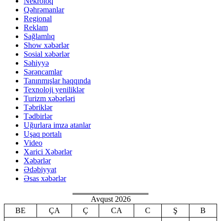
Nekroloq
Qəhrəmanlar
Regional
Reklam
Sağlamlıq
Show xəbərlər
Sosial xəbərlər
Səhiyyə
Sərəncamlar
Tanınmışlar haqqında
Texnoloji yeniliklər
Turizm xəbərləri
Təbriklər
Tədbirlər
Uğurlara imza atanlar
Uşaq portalı
Video
Xarici Xəbərlər
Xəbərlər
Ədəbiyyat
Əsas xəbərlər
Avqust 2026
BE
ÇA
Ç
CA
C
Ş
B