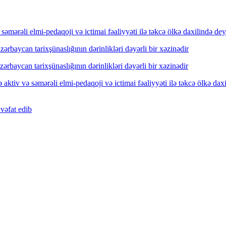
mərəli elmi-pedaqoji və ictimai fəaliyyəti ilə təkcə ölkə daxilində dey
rbaycan tarixşünaslığının dərinlikləri dəyərli bir xəzinədir
rbaycan tarixşünaslığının dərinlikləri dəyərli bir xəzinədir
ktiv və səmərəli elmi-pedaqoji və ictimai fəaliyyəti ilə təkcə ölkə dax
vəfat edib