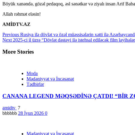
Böyük xanəndə, gözəl pedaqoq, əsl sənətkar və ziyalı insan Arif Babay
Allah rəhmət eləsin!
AMİDTV.AZ
Continue
Previous
Rusiya ilə dövlət və özəl müəssisələrin xətti ilə Azərbaycanda 
Next
2025-ci il üzrə “Dövlət dəstəyi ilə istehsal ediləcək film layihəl
Reading
More Stories
Moda
Mədəniyyət və İncəsənət
Tədbirlər
CANANA LEGEND MƏQSƏDİNƏ ÇATDI! “BİR Z
amidtv
7
bbbbbb
28 İyun 2026
0
Mədəniyyət və İncəsənət