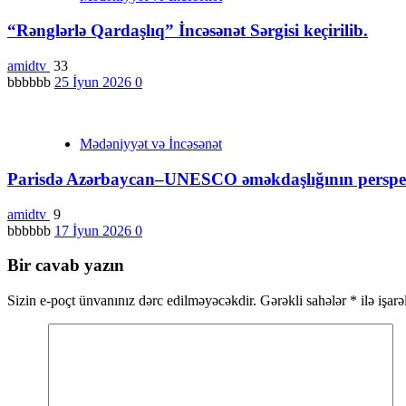
“Rənglərlə Qardaşlıq” İncəsənət Sərgisi keçirilib.
amidtv
33
bbbbbb
25 İyun 2026
0
Mədəniyyət və İncəsənət
Parisdə Azərbaycan–UNESCO əməkdaşlığının perspekt
amidtv
9
bbbbbb
17 İyun 2026
0
Bir cavab yazın
Sizin e-poçt ünvanınız dərc edilməyəcəkdir.
Gərəkli sahələr
*
ilə işar