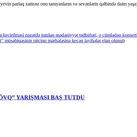
evin parlaq xatirəsi onu tanıyanların və sevənlərin qəlbində daim yaşa
keçirilməsi nəzərdə tutulan mədəniyyət tədbirləri, o cümlədən konsertlər, 
əri” müsabiqəsinin pitçinq mərhələsinə keçən layihələr elan olunub
ÖVQ” YARIŞMASI BAŞ TUTDU