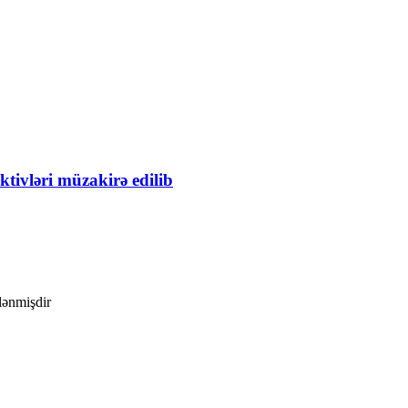
ivləri müzakirə edilib
ələnmişdir