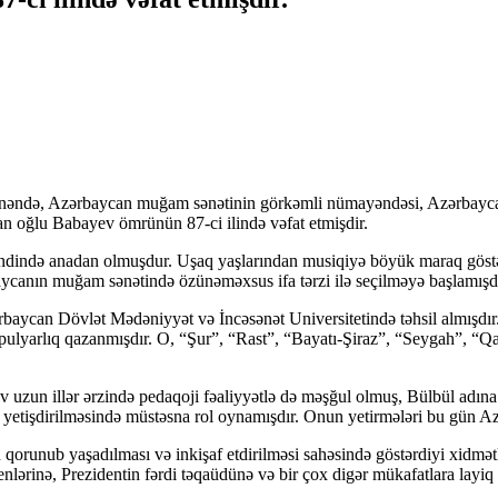
anəndə, Azərbaycan muğam sənətinin görkəmli nümayəndəsi, Azərbaycan 
an oğlu Babayev ömrünün 87-ci ilində vəfat etmişdir.
ndində anadan olmuşdur. Uşaq yaşlarından musiqiyə böyük maraq göstə
ycanın muğam sənətində özünəməxsus ifa tərzi ilə seçilməyə başlamışdı
aycan Dövlət Mədəniyyət və İncəsənət Universitetində təhsil almışdır.
ulyarlıq qazanmışdır. O, “Şur”, “Rast”, “Bayatı-Şiraz”, “Seygah”, “Qar
 uzun illər ərzində pedaqoji fəaliyyətlə də məşğul olmuş, Bülbül adın
n yetişdirilməsində müstəsna rol oynamışdır. Onun yetirmələri bu gün Az
in qorunub yaşadılması və inkişaf etdirilməsi sahəsində göstərdiyi xidm
ordenlərinə, Prezidentin fərdi təqaüdünə və bir çox digər mükafatlara layi