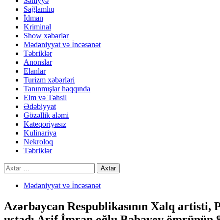
Səhiyyə
Sağlamlıq
İdman
Kriminal
Show xəbərlər
Mədəniyyət və İncəsənət
Təbriklər
Anonslar
Elanlar
Turizm xəbərləri
Tanınmışlar haqqında
Elm və Təhsil
Ədəbiyyat
Gözəllik aləmi
Kateqoriyasız
Kulinariya
Nekroloq
Təbriklər
Axtarış:
Mədəniyyət və İncəsənət
Azərbaycan Respublikasının Xalq artisti, 
ustadı Arif İmran oğlu Babayev ömrünün 87-