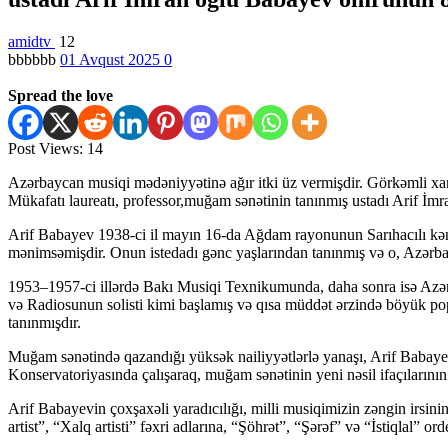
amidtv
12
bbbbbb
01 Avqust 2025
0
Spread the love
Post Views:
14
Azərbaycan musiqi mədəniyyətinə ağır itki üz vermişdir. Görkəmli x
Mükafatı laureatı, professor,muğam sənətinin tanınmış ustadı Arif İmr
Arif Babayev 1938-ci il mayın 16-da Ağdam rayonunun Sarıhacılı kə
mənimsəmişdir. Onun istedadı gənc yaşlarından tanınmış və o, Azərba
1953–1957-ci illərdə Bakı Musiqi Texnikumunda, daha sonra isə Azərb
və Radiosunun solisti kimi başlamış və qısa müddət ərzində böyük pop
tanınmışdır.
Muğam sənətində qazandığı yüksək nailiyyətlərlə yanaşı, Arif Babayev
Konservatoriyasında çalışaraq, muğam sənətinin yeni nəsil ifaçılarını
Arif Babayevin çoxşaxəli yaradıcılığı, milli musiqimizin zəngin irsin
artist”, “Xalq artisti” fəxri adlarına, “Şöhrət”, “Şərəf” və “İstiqlal” 