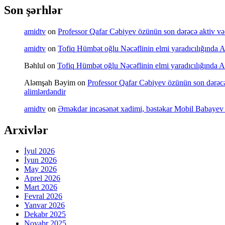
Son şərhlər
amidtv
on
Professor Qafar Cəbiyev özünün son dərəcə aktiv və sə
amidtv
on
Tofiq Hümbət oğlu Nəcəflinin elmi yaradıcılığında Azə
Bəhlul
on
Tofiq Hümbət oğlu Nəcəflinin elmi yaradıcılığında Azə
Aləmşah Bəyim
on
Professor Qafar Cəbiyev özünün son dərəcə a
alimlərdəndir
amidtv
on
Əməkdar incəsənət xadimi, bəstəkar Mobil Babayev 
Arxivlər
İyul 2026
İyun 2026
May 2026
Aprel 2026
Mart 2026
Fevral 2026
Yanvar 2026
Dekabr 2025
Noyabr 2025