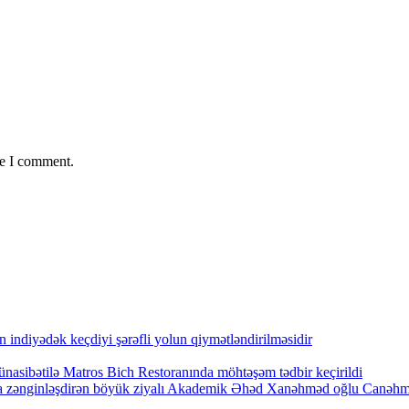
me I comment.
indiyədək keçdiyi şərəfli yolun qiymətləndirilməsidir
nasibətilə Matros Bich Restoranında möhtəşəm tədbir keçirildi
arla zənginləşdirən böyük ziyalı Akademik Əhəd Xanəhməd oğlu Canəh