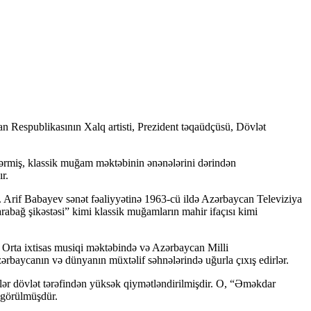
Respublikasının Xalq artisti, Prezident təqaüdçüsü, Dövlət
rmiş, klassik muğam məktəbinin ənənələrini dərindən
r.
 Arif Babayev sənət fəaliyyətinə 1963-cü ildə Azərbaycan Televiziya
abağ şikəstəsi” kimi klassik muğamların mahir ifaçısı kimi
a Orta ixtisas musiqi məktəbində və Azərbaycan Milli
ərbaycanın və dünyanın müxtəlif səhnələrində uğurla çıxış edirlər.
ətlər dövlət tərəfindən yüksək qiymətləndirilmişdir. O, “Əməkdar
q görülmüşdür.