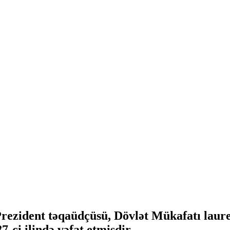
Prezident təqaüdçüsü, Dövlət Mükafatı laure
ci ilində vəfat etmişdir.