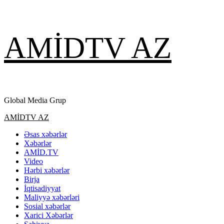
Skip
AMİDTV AZ
to
content
Global Media Grup
Primary
AMİDTV AZ
Menu
Əsas xəbərlər
Xəbərlər
AMİD.TV
Video
Hərbi xəbərlər
Birja
İqtisadiyyat
Maliyyə xəbərləri
Sosial xəbərlər
Xarici Xəbərlər