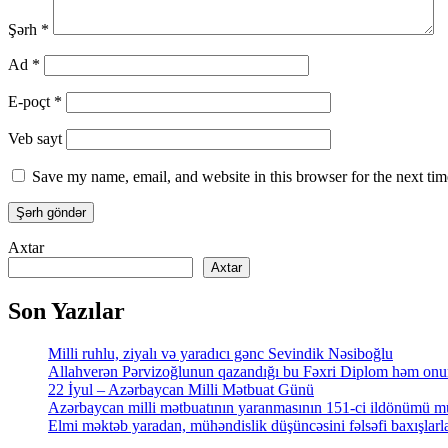
Şərh
*
Ad
*
E-poçt
*
Veb sayt
Save my name, email, and website in this browser for the next ti
Axtar
Axtar
Son Yazılar
Milli ruhlu, ziyalı və yaradıcı gənc Sevindik Nəsiboğlu
Allahverən Pərvizoğlunun qazandığı bu Fəxri Diplom həm onun 
22 İyul – Azərbaycan Milli Mətbuat Günü
Azərbaycan milli mətbuatının yaranmasının 151-ci ildönümü mü
Elmi məktəb yaradan, mühəndislik düşüncəsini fəlsəfi baxışl