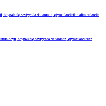
il, beynəlxalq səviyyədə də tanınan, qiymətləndirilən alimlərdəndir
ilində deyil, beynəlxalq səviyyədə də tanınan, qiymətləndirilən