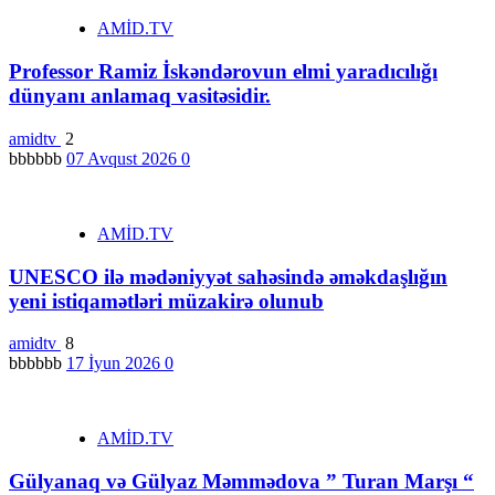
AMİD.TV
Professor Ramiz İskəndərovun elmi yaradıcılığı
dünyanı anlamaq vasitəsidir.
amidtv
2
bbbbbb
07 Avqust 2026
0
AMİD.TV
UNESCO ilə mədəniyyət sahəsində əməkdaşlığın
yeni istiqamətləri müzakirə olunub
amidtv
8
bbbbbb
17 İyun 2026
0
AMİD.TV
Gülyanaq və Gülyaz Məmmədova ” Turan Marşı “