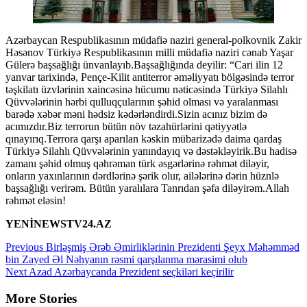
Azərbaycan Respublikasının müdafiə naziri general-polkovnik Zakir
Həsənov Türkiyə Respublikasının milli müdafiə naziri cənab Yaşar
Gülerə başsağlığı ünvanlayıb.Başsağlığında deyilir: “Cari ilin 12
yanvar tarixində, Pençe-Kilit antiterror əməliyyatı bölgəsində terror
təşkilatı üzvlərinin xaincəsinə hücumu nəticəsində Türkiyə Silahlı
Qüvvələrinin hərbi qulluqçularının şəhid olması və yaralanması
barədə xəbər məni hədsiz kədərləndirdi.Sizin acınız bizim də
acımızdır.Biz terrorun bütün növ təzahürlərini qətiyyətlə
qınayırıq.Terrora qarşı aparılan kəskin mübarizədə daima qardaş
Türkiyə Silahlı Qüvvələrinin yanındayıq və dəstəkləyirik.Bu hadisə
zamanı şəhid olmuş qəhrəman türk əsgərlərinə rəhmət diləyir,
onların yaxınlarının dərdlərinə şərik olur, ailələrinə dərin hüznlə
başsağlığı verirəm. Bütün yaralılara Tanrıdan şəfa diləyirəm.Allah
rəhmət eləsin!
YENİNEWSTV24.AZ
Continue
Previous
Birləşmiş Ərəb Əmirliklərinin Prezidenti Şeyx Məhəmməd
bin Zayed Əl Nəhyanın rəsmi qarşılanma mərasimi olub
Reading
Next
Azad Azərbaycanda Prezident seçkiləri keçirilir
More Stories