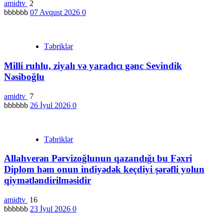
amidtv
2
bbbbbb
07 Avqust 2026
0
Təbriklər
Milli ruhlu, ziyalı və yaradıcı gənc Sevindik
Nəsiboğlu
amidtv
7
bbbbbb
26 İyul 2026
0
Təbriklər
Allahverən Pərvizoğlunun qazandığı bu Fəxri
Diplom həm onun indiyədək keçdiyi şərəfli yolun
qiymətləndirilməsidir
amidtv
16
bbbbbb
23 İyul 2026
0