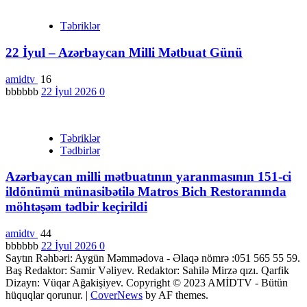
Təbriklər
22 İyul – Azərbaycan Milli Mətbuat Günü
amidtv
16
bbbbbb
22 İyul 2026
0
Təbriklər
Tədbirlər
Azərbaycan milli mətbuatının yaranmasının 151-ci
ildönümü münasibətilə Matros Bich Restoranında
möhtəşəm tədbir keçirildi
amidtv
44
bbbbbb
22 İyul 2026
0
Saytın Rəhbəri: Aygün Məmmədova - Əlaqə nömrə :051 565 55 59.
Baş Redaktor: Samir Vəliyev. Redaktor: Sahilə Mirzə qızı. Qarfik
Dizayn: Vüqar Ağakişiyev. Copyright © 2023 AMİDTV - Bütün
hüquqlar qorunur.
|
CoverNews
by AF themes.