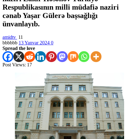
Respublikasının milli müdafiə naziri
cənab Yaşar Gülerə başsağlığı
ünvanlayıb.
amidtv
11
bbbbbb
13 Yanvar 2024
0
Spread the love
Post Views:
17