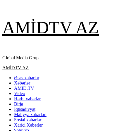
Skip
AMİDTV AZ
to
content
Global Media Grup
Primary
AMİDTV AZ
Menu
Əsas xəbərlər
Xəbərlər
AMİD.TV
Video
Hərbi xəbərlər
Birja
İqtisadiyyat
Maliyyə xəbərləri
Sosial xəbərlər
Xarici Xəbərlər
Səhiyyə