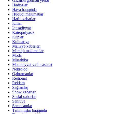
Gəzməli görməli yerlər
Hadisələr
Hava haqqında
Hüquqi məlumatlar
Hərbi xəbərlər
İdman
İqtisadiyyat
Kateqoriyasız
Kliplər
Kulinariya
Maliyyə xəbərləri
Maraqlı məlumatlar
Moda
Müsahibə
Mədəniyyət və İncəsənət
Nekroloq
Qəhrəmanlar
Regional
Reklam
Sağlamlıq
Show xəbərlər
Sosial xəbərlər
Səhiyyə
Sərəncamlar
Tanınmışlar haqqında