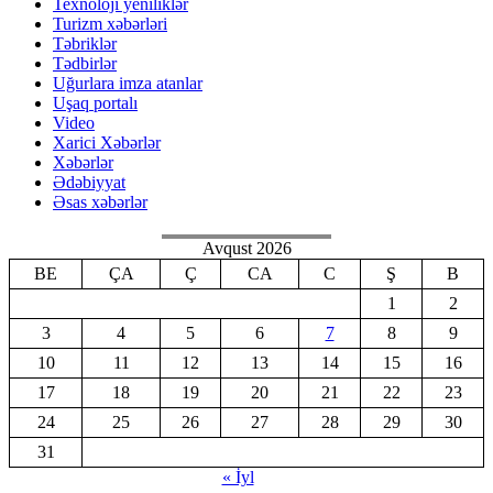
Texnoloji yeniliklər
Turizm xəbərləri
Təbriklər
Tədbirlər
Uğurlara imza atanlar
Uşaq portalı
Video
Xarici Xəbərlər
Xəbərlər
Ədəbiyyat
Əsas xəbərlər
Avqust 2026
BE
ÇA
Ç
CA
C
Ş
B
1
2
3
4
5
6
7
8
9
10
11
12
13
14
15
16
17
18
19
20
21
22
23
24
25
26
27
28
29
30
31
« İyl