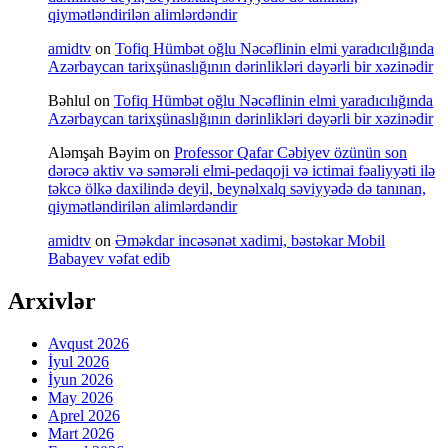
qiymətləndirilən alimlərdəndir
amidtv
on
Tofiq Hümbət oğlu Nəcəflinin elmi yaradıcılığında
Azərbaycan tarixşünaslığının dərinlikləri dəyərli bir xəzinədir
Bəhlul
on
Tofiq Hümbət oğlu Nəcəflinin elmi yaradıcılığında
Azərbaycan tarixşünaslığının dərinlikləri dəyərli bir xəzinədir
Aləmşah Bəyim
on
Professor Qafar Cəbiyev özünün son
dərəcə aktiv və səmərəli elmi-pedaqoji və ictimai fəaliyyəti ilə
təkcə ölkə daxilində deyil, beynəlxalq səviyyədə də tanınan,
qiymətləndirilən alimlərdəndir
amidtv
on
Əməkdar incəsənət xadimi, bəstəkar Mobil
Babayev vəfat edib
Arxivlər
Avqust 2026
İyul 2026
İyun 2026
May 2026
Aprel 2026
Mart 2026