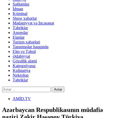
Sağlamlıq
İdman
Kriminal
Show xəbərlər
Mədəniyyət və İncəsənət
Təbriklər
Anonslar
Elanlar
Turizm xəbərləri
Tanınmışlar haqqında
Elm və Təhsil
Ədəbiyyat
Gözəllik aləmi
Kateqoriyasız
Kulinariya
Nekroloq
Təbriklər
Axtarış:
AMİD.TV
Azərbaycan Respublikasının müdafiə
naziri Zakir Həsənov Türkiyə