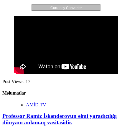
Currency Converter
Post Views:
17
Məlumatlar
AMİD.TV
Professor Ramiz İskəndərovun elmi yaradıcılığı
dünyanı anlamaq vasitəsidir.