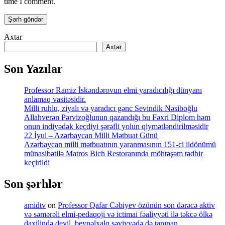
time I comment.
Axtar
Axtar
Son Yazılar
Professor Ramiz İskəndərovun elmi yaradıcılığı dünyanı
anlamaq vasitəsidir.
Milli ruhlu, ziyalı və yaradıcı gənc Sevindik Nəsiboğlu
Allahverən Pərvizoğlunun qazandığı bu Fəxri Diplom həm
onun indiyədək keçdiyi şərəfli yolun qiymətləndirilməsidir
22 İyul – Azərbaycan Milli Mətbuat Günü
Azərbaycan milli mətbuatının yaranmasının 151-ci ildönümü
münasibətilə Matros Bich Restoranında möhtəşəm tədbir
keçirildi
Son şərhlər
amidtv
on
Professor Qafar Cəbiyev özünün son dərəcə aktiv
və səmərəli elmi-pedaqoji və ictimai fəaliyyəti ilə təkcə ölkə
daxilində deyil, beynəlxalq səviyyədə də tanınan,