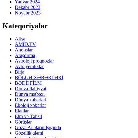
Yanvar 2024
Dekabr 2023
Noyabr 2023
Kateqoriyalar
Afişa
AMİD.TV
Anonslar
Araşdırma
Astroloji proqnozlar
Avto yeniliklər
Birja
BÖLGƏ XƏBƏRLƏRİ
BƏDİİ FİLM
Din və İlahiyyat
Dünya mətbəxi
Dünya xəbərləri
Ekoloji xəbərlər
Elanlar
Elm və Təhsil
Görüşlər
Gözəl Ailələrin İşığında
Gözəllik aləmi