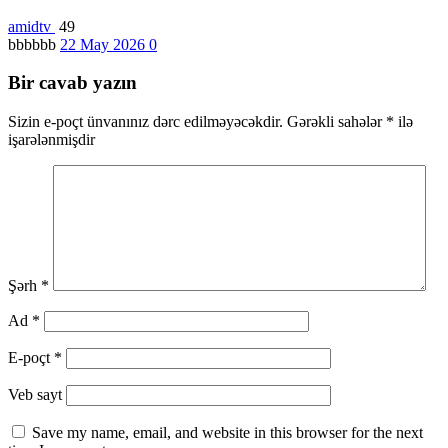
amidtv
49
bbbbbb
22 May 2026
0
Bir cavab yazın
Sizin e-poçt ünvanınız dərc edilməyəcəkdir.
Gərəkli sahələr
*
ilə
işarələnmişdir
Şərh
*
Ad
*
E-poçt
*
Veb sayt
Save my name, email, and website in this browser for the next