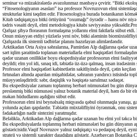
seminar və müzakirələrdə əvəzolunmaz mənbəyə çevirir. “Bitki ekologi
“Fitosenologiyanın əsasları” isə professor Novruzovun elmi sistemləşdi
strukturlar kimi təqdim edir. Fitosenologiya burada botanikanın köməkç
Kitab tədqiqatçıya bitki örtüyünü “oxumağı” öyrədir – hansı növ niyə 
tədris vəsaiti deyil, elmi metodologiya kitabı səviyyəsinə yüksəldir.
Qafqaz şibyə florasının formalaşma yollarını elmi faktlarla sübut etd
Onun müəyyən etdiyi yüzlərlə yeni növ, bitki aləminin biomüxtəlifli
Qafqazda ilk sistemli tədbirlər planını hazırlayan alimlərdəndir.
Arktikadan Orta Asiya səhralarına, Pamirdən Alp dağlarına qədər uzanan
sərt iqlim şəraitində toplanan materiallarla elmi həqiqətləri formalaşd
qədər uzanan onilliklər boyu ekspedisiyalar professorun elmi fəaliyyə
deyildi; elm yol idi, sınaq idi, təbiətlə üz-üzə qalmaq, insan iradəsinin
Professor elmi həqiqətləri kabinetlərin sakitliyində deyil, çətin keçilə
fırtınaları altında aparılan müşahidələr, səhranın yandırıcı istisində
müəyyənləşdirirdi: səbr, dəqiqlik və həqiqətə sarsılmaz sədaqət.
Bu ekspedisiyalar zamanı toplanmış herbari nümunələri bu gün dünyanın
preslənmiş bitki nümunəsi yalnız botanik material deyil, həm də bir el
məkan hüdudlarını aşdığını sübut edir.
Professorun elmi irsi beynəlxalq miqyasda qəbul olunmaqla yanaşı, gən
yolunda açılan qapılardır. Təbiətin müxtəlifliyini öyrənmək, onu siste
fədakarlığın nadir sintezini yaratmışdır.
Beləliklə, Arktikadan Alp dağlarına qədər uzanan bu elmi yol təkcə bir
Bu ekspedisiyalarda toplanmış herbari nümunələri bu gün dünyanın apa
göstəricisidir.Vaqif Novruzov yalnız tədqiqatçı və pedaqoq deyil, eyni 
strateji və sistemli xarakter daşıdığını göstərir. Azərbaycan Botanik