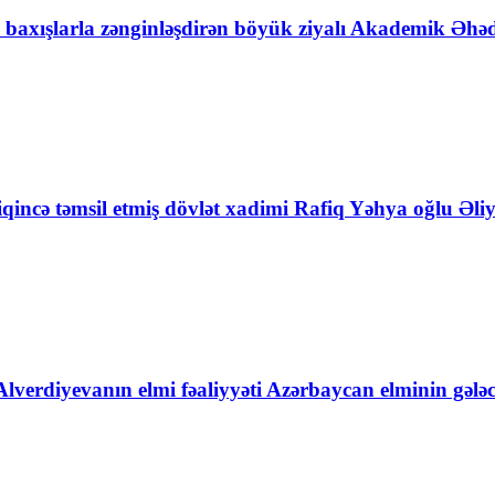
fi baxışlarla zənginləşdirən böyük ziyalı Akademik 
incə təmsil etmiş dövlət xadimi Rafiq Yəhya oğlu Əli
Alverdiyevanın elmi fəaliyyəti Azərbaycan elminin gələ