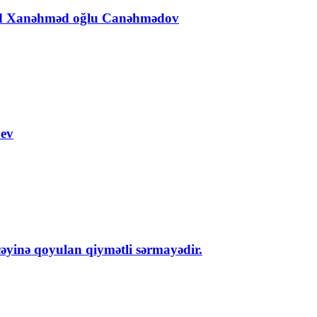
Əhəd Xanəhməd oğlu Canəhmədov
yev
cəyinə qoyulan qiymətli sərmayədir.