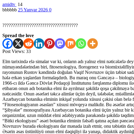
amidtv
14
bbbbbb
25 Yanvar 2026
0
????????????????????????????????????
Spread the love
Post Views:
33
Elm tarixində elə simalar var ki, onların adı yalnız elmi nəticələrlə 
nümayəndələrindən biri, fitosenologiya, florogenez və biomüxtəlifli
rayonunun Rustov kəndində doğulan Vaqif Novruzov üçün təbiət sadəcə 
hələ erkən yaşlardan formalaşdırdı. Bu maraq onu Gəncəyə – biologiya 
1966-cı ildə Gəncə Dövlət Pedaqoji İnstitutunu fərqlənmə diplomu ilə
etibarən onun adı botanika elmi ilə ayrılmaz şəkildə qoşa çəkilməyə ba
nəticəsidir. Onun əsərləri təkcə alimlər üçün deyil, tələbələr, müəlliml
Azərbaycan botanika elminin inkişaf yolunda xüsusi çəkisi olan belə 
“Fitosenologiyanın əsasları” xüsusi mövqeyə malikdir. Bu əsərlər artıq
“Şibyələr” monoqrafiyası Azərbaycan botanika elmi üçün yalnız bir kita
orqanizmlər, uzun müddət elmi ədəbiyyatda pərakəndə şəkildə təqdim o
“Bitki ekologiyası” əsəri botanika elminin fəlsəfi qatına açılan pəncərə
Novruzov burada ekologiyanı dar mənada izah etmir, onu təbiətin daxil
Əsərin əsas üstünlüyü onun elmi dəqiqliyi ilə yanaşı, didaktik aydınlı