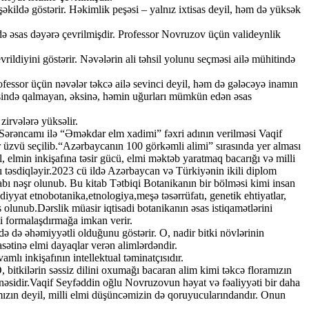
şəkildə göstərir. Həkimlik peşəsi – yalnız ixtisas deyil, həm də yüksək
də əsas dəyərə çevrilmişdir. Professor Novruzov üçün valideynlik
vrildiyini göstərir. Nəvələrin ali təhsil yolunu seçməsi ailə mühitində
Professor üçün nəvələr təkcə ailə sevinci deyil, həm də gələcəyə inamın
gəsində qalmayan, əksinə, həmin uğurları mümkün edən əsas
zirvələrə yüksəlir.
n Sərəncamı ilə “Əməkdar elm xadimi” fəxri adının verilməsi Vaqif
üzvü seçilib.“Azərbaycanın 100 görkəmli alimi” sırasında yer alması
, elmin inkişafına təsir gücü, elmi məktəb yaratmaq bacarığı və milli
ı təsdiqləyir.2023 cü ildə Azərbaycan və Türkiyənin ikili diplom
itabı nəşr olunub. Bu kitab Tətbiqi Botanikanın bir bölməsi kimi insan
sadiyyat etnobotanika,etnologiya,meşə təsərrüfatı, genetik ehtiyatlar,
 olunub.Dərslik müasir iqtisadi botanikanın əsas istiqamətlərini
ni formalaşdırmağa imkan verir.
ə də əhəmiyyətli olduğunu göstərir. O, nadir bitki növlərinin
asətinə elmi dayaqlar verən alimlərdəndir.
mlı inkişafının intellektual təminatçısıdır.
 bitkilərin səssiz dilini oxumağı bacaran alim kimi təkcə floramızın
zinəsidir.Vaqif Seyfəddin oğlu Novruzovun həyat və fəaliyyəti bir daha
ramızın deyil, milli elmi düşüncəmizin də qoruyucularındandır. Onun