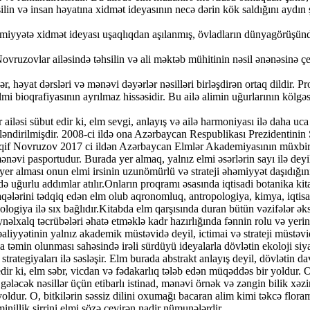
ilin və insan həyatına xidmət ideyasının necə dərin kök saldığını aydın 
əmiyyətə xidmət ideyası uşaqlıqdan aşılanmış, övladların dünyagörüşün
Novruzovlar ailəsində təhsilin və ali məktəb mühitinin nəsil ənənəsinə çe
r, həyat dərsləri və mənəvi dəyərlər nəsilləri birləşdirən ortaq dildir. 
i bioqrafiyasının ayrılmaz hissəsidir. Bu ailə alimin uğurlarının köl
ləsi sübut edir ki, elm sevgi, anlayış və ailə harmoniyası ilə daha uca 
tləndirilmişdir. 2008-ci ildə ona Azərbaycan Respublikası Prezidentini
aqif Novruzov 2017 ci ildən Azərbaycan Elmlər Akademiyasının müxbir 
əvi pasportudur. Burada yer almaq, yalnız elmi əsərlərin sayı ilə deyil
yer alması onun elmi irsinin uzunömürlü və strateji əhəmiyyət daşıdığın
ndə uğurlu addımlar atılır.Onların proqramı əsasında iqtisadi botanika k
lı əlaqələrini tədqiq edən elm olub aqronomluq, antropologiya, kimya, iqti
ogiya ilə sıx bağlıdır.Kitabda elm qarşısında duran bütün vəzifələr əks
nəlxalq təcrübələri əhatə etməklə kadr hazırlığında fənnin rolu və yeri
iyyətinin yalnız akademik müstəvidə deyil, ictimai və strateji müstəvid
la təmin olunması sahəsində irəli sürdüyü ideyalarla dövlətin ekoloji siy
ategiyaları ilə səsləşir. Elm burada abstrakt anlayış deyil, dövlətin dava
r ki, elm səbr, vicdan və fədakarlıq tələb edən müqəddəs bir yoldur. O,
gələcək nəsillər üçün etibarlı istinad, mənəvi örnək və zəngin bilik xə
yoldur. O, bitkilərin səssiz dilini oxumağı bacaran alim kimi təkcə flo
inillik sirrini elmi sözə çevirən nadir nümunələrdir.