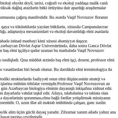
ioloji obyekt deyil, tarixi, coğrafi və ekoloji yaddaşa malik canlı
ksək dağlıq ərazilərin bitki örtüyünə dair apardığı araşdırmalar
runmasına çağırış manifestidir. Bu əsərdə Vaqif Novruzov floranın
a qaya və töküntülərdə yayılan bitkilərin, xüsusilə Campanulaceae
lığı, adaptasiya mexanizmləri və ekoloji davamlılığı elmi əsaslarla
ahədə istinad mənbəyi kimi xüsusi əhəmiyyət daşıyır.
ən Azərbaycan Dövlət Aqrar Universitetində, daha sonra Gəncə Dövlət
an baş elmi işçiliyə qədər uzanan bu mərhələdə Vaqif Novruzov
 təsdiqlədi. Qısa müddət ərzində baş elmi işçi, dosent, professor elmi
 vəsaitlərdən biri hesab olunur. Bu dərslikdə elmi terminologiya ilə
odiki strukturlarda fəaliyyəti onun elmi düşüncəsinin strateji və
ə işlərinə mühüm töhfələr vermişdir.Professor Vaqif Novruzovun ən
bu gün Azərbaycan biologiya elminin dayanıqlı inkişafına xidmət edir.
yərlərlə vəhdət təşkil edir. Ailəyə, tələbələrinə və təbiətə olan
lə dəyərlərinin qorunması,elmə bağlı fərdlər yetişdirmək missiyanın
entidir. O, uzun illər ali məktəb mühitində çalışan, gənc nəslin
əylik alim üçün güclü dayaq yaradır. Zilxumar xanım ailədə yalnız ana
əyat tərzinə çevrilmişdir.