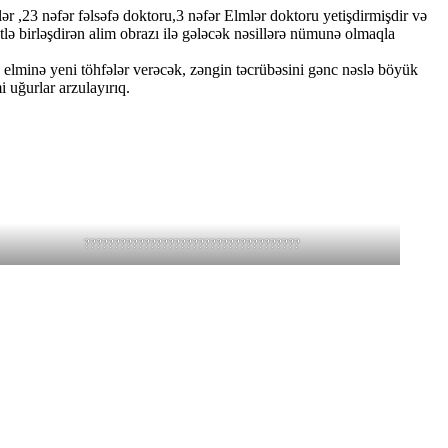
ər ,23 nəfər fəlsəfə doktoru,3 nəfər Elmlər doktoru yetişdirmişdir və
ə birləşdirən alim obrazı ilə gələcək nəsillərə nümunə olmaqla
n elminə yeni töhfələr verəcək, zəngin təcrübəsini gənc nəslə böyük
 uğurlar arzulayırıq.
????????????????????????????????????