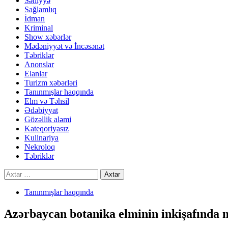
Səhiyyə
Sağlamlıq
İdman
Kriminal
Show xəbərlər
Mədəniyyət və İncəsənət
Təbriklər
Anonslar
Elanlar
Turizm xəbərləri
Tanınmışlar haqqında
Elm və Təhsil
Ədəbiyyat
Gözəllik aləmi
Kateqoriyasız
Kulinariya
Nekroloq
Təbriklər
Axtarış:
Tanınmışlar haqqında
Azərbaycan botanika elminin inkişafında 