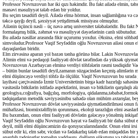
Professor Novruzovun hər iki qızı həkimdir. Bu fakt ailədə elmin, təhs
mənəvi məsuliyyət tələb edən bir yoldur.
Bu seçim təsadüfi deyil. Ailədə elmə hörmət, insan sağlamlığına və c
təkcə qayğı deyil, şəxsiyyət yetişdirmək missiyası olmuşdur.
Ailənin üçüncü nəsli – üç nəvə artıq universitet tələbələridir. Bu fakt 
formalaşmış bilik, zəhmət və məsuliyyət dəyərlərinin canlı sübutudur.
Bu ailədə nəsillər arasında fikir uçurumu yoxdur. Əksinə, elmi söhbətlə
simvoludur.Professor Vaqif Seyfəddin oğlu Novruzovun ailəsi onun elm
dayaqlardan biridir.
Elm zirvəsinə aparan yol bəzən tənha görünə bilər. Lakin Novruzovlar ai
Alimin elmi və pedaqoji fəaliyyəti dövlət tərəfindən də yüksək qiymə
Novruzovun Azərbaycan elminə verdiyi töhfələrin rəsmi təsdiqidir V
– bütün bunlar təsadüfi deyil,zamanın süzgəcindən keçmiş alimlərin mən
elmi düşüncəyə verdiyi töhfə ilə ölçülür. Vaqif Novruzovun bu sırada 
layihəsi çərçivəsində İzmir Universitetinin birgə kadr hazırlığı sahəsi
vasitəsilə bitkilərin istifadə aspektlərini, insan və bitkilərin qarşılıq
geologiya,coğrafiya, bağçılıq, morfologiya, qidalanma,təbabət,formokol
tədqiqatların metodik səviyyəsinibu sahədə olan mühüm axtarışlar, bey
Professor Novruzovun dövlət səviyyəsində qiymətləndirilməsi onun fəal
mühafizəsi, biomüxtəlifliyin qorunması, ekoloji tarazlığın elmi əsaslar
Bu baxımdan, onun elmi fəaliyyəti dövlətin gələcəyə yönəlmiş inkişaf str
Vaqif Seyfəddin oğlu Novruzovun həyat və fəaliyyəti bir daha sübut edi
deyil, milli elmi düşüncəmizin də qoruyucularındandır. Onun elmi irsi 
sübut edir ki, elm səbr, vicdan və fədakarlıq tələb edən müqəddəs bir 
apardığı tədqiqatlar torpağın yaddaşını, dağların sükutunu və təbiətin m