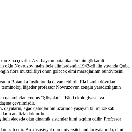
in rəmzinə çevrilir. Azərbaycan botanika elminin görkəmli
ddin oğlu Novruzov məhz belə alimlərdəndir.1943-cü ilin yayında Quba
ngin flora müxtəlifliyi onun gələcək elmi maraqlarının bünövrəsini
asının Botanika İnstitutunda davam etdirdi. Elə həmin dövrdən
ə terminoloji lüğətlər professor Novruzovun zəngin yaradıcılığının
un qələmindən çıxmış “Şibyələr”, “Bitki ekologiyası” və
daşına çevrilmişdir.
rın, qayaların, ağac qabıqlarının üzərində yaşayan bu mürəkkəb
 dərin analizlə doldurdu.
şılıqlı əlaqədə olan dinamik sistemlər kimi təqdim edilir. Professor
dan izah edir. Bu xüsusiyyət onu universitet auditoriyalarında, elmi