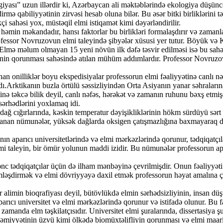
yası” uzun illərdir ki, Azərbaycan ali məktəblərində ekologiya düşüncə
rmə qabiliyyətinin zirvəsi hesab oluna bilər. Bu əsər bitki birliklərin
i sahəsi yox, müstəqil elmi istiqamət kimi dəyərləndirilir.
həmin məkandadır, hansı faktorlar bu birlikləri formalaşdırır və zaman
Professor Novruzovun elmi taleyində şibyələr xüsusi yer tutur. Böyük və
i. Elmə məlum olmayan 15 yeni növün ilk dəfə təsvir edilməsi isə bu sa
yinin qorunması sahəsində atılan mühüm addımlardır. Professor Novruzo
 onilliklər boyu ekspedisiyalar professorun elmi fəaliyyətinə canlı nəfə
ırdı.Arktikanın buzla örtülü səssizliyindən Orta Asiyanın yanar səhralar
tinə təkcə bilik deyil, canlı nəfəs, hərəkət və zamanın ruhunu bəxş etm
 sərhədlərini yoxlamaq idi.
n dağ cığırlarında, kəskin temperatur dəyişikliklərinin hökm sürdüyü sərt
 toplanan nümunələr, yüksək dağlarda oksigen çatışmazlığına baxmayaraq da
 aparıcı universitetlərində və elmi mərkəzlərində qorunur, tədqiqatçıla
mi taleyin, bir ömür yolunun maddi izidir. Bu nümunələr professorun apar
c tədqiqatçılar üçün də ilham mənbəyinə çevrilmişdir. Onun fəaliyyəti gö
mləşdirmək və elmi dövriyyəyə daxil etmək professorun həyat amalına çev
 alimin bioqrafiyası deyil, bütövlükdə elmin sərhədsizliyinin, insan dü
rıcı universitet və elmi mərkəzlərində qorunur və istifadə olunur. Bu
zamanda elm təşkilatçısıdır. Universitet elmi şuralarında, dissertasiya ş
a Cəmiyyətinin üzvü kimi ölkədə biomüxtəlifliyin qorunması və elmi maar