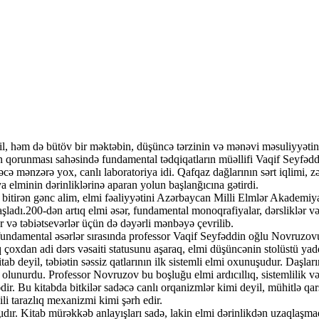
deyil, həm də bütöv bir məktəbin, düşüncə tərzinin və mənəvi məsuliyyət
yin qorunması sahəsində fundamental tədqiqatların müəllifi Vaqif Seyfə
mənzərə yox, canlı laboratoriya idi. Qafqaz dağlarının sərt iqlimi, zə
elminin dərinliklərinə aparan yolun başlanğıcına gətirdi.
 bitirən gənc alim, elmi fəaliyyətini Azərbaycan Milli Elmlər Akademiy
şladı.200-dən artıq elmi əsər, fundamental monoqrafiyalar, dərsliklər v
ər və təbiətsevərlər üçün də dəyərli mənbəyə çevrilib.
fundamental əsərlər sırasında professor Vaqif Seyfəddin oğlu Novruzov
 çoxdan adi dərs vəsaiti statusunu aşaraq, elmi düşüncənin stolüstü yad
b deyil, təbiətin səssiz qatlarının ilk sistemli elmi oxunuşudur. Daşla
lunurdu. Professor Novruzov bu boşluğu elmi ardıcıllıq, sistemlilik və
dir. Bu kitabda bitkilər sadəcə canlı orqanizmlər kimi deyil, mühitlə qar
i tarazlıq mexanizmi kimi şərh edir.
ğıdır. Kitab mürəkkəb anlayışları sadə, lakin elmi dərinlikdən uzaqlaşma