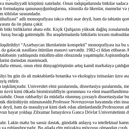
ə məsuliyyətli körpünü xatırladır. Onun tədqiqatlarında bitkilər sadəcə b
 formalaşma qanunauyğunluqlarına, xüsusilə də likenlər, mamırlar və yü
töhfələr sırasındadır.
hafizəsi” adlı monoqrafiyası təkcə elmi əsər deyil, həm də təbiətin qo
yasını da ön plana çəkir.
bitki birliklərini əhatə edir. Kiçik Qafqazın yüksək dağlıq zonalarınd
i baxış bucağı gətirmişdir. Bu araşdırmalarda bitkilərin toxum məhsuldar
əşdirildiyi “Azərbaycan likenlərinin konspekti” monoqrafiyası isə bu s
m də gələcək nəsillərə ötürülən mənəvi sərvətdir. 1982-ci ildən etibar
ə tələbənin yaddaşında müəllim-alim obrazında yaşatmışdır.Aspirantlıqd
əflərini dərindən mənimsədi.
üdafiə etməsi, onun elmi dünyagörüşünün artıq kamil mərhələyə çatdığını
yi bu gün də ali məktəblərdə botanika və ekologiya ixtisasları üzrə əsas
iş etdirir.
kilatçısıdır. Universitet elmi şuralarında, dissertasiya şuralarında, met
nin üzvü kimi ölkədə biomüxtəlifliyin qorunması və elmi maarifləndirm
əktəbdir. Onun rəhbərliyi ilə müdafiə olunmuş çoxsaylı dissertasiyalar 
ik dürüstlüyün nümunəsidir.Professor Novruzovun həyatında elm insani də
ik deyil, həm də məsuliyyət kimi dərk edən alimlərdəndir.Professorun ai
vun həyat yoldaşı Zilxumar İsmayılova Gəncə Dövlət Universitetinin dos
r. Lakin məhz bu səssiz dəstək, gündəlik anlayış və intellektual həmr
 və ruhlandırıcısıdır. Bu ailədə elm müzakirə mövzusu olmaqdan çıxıb, h