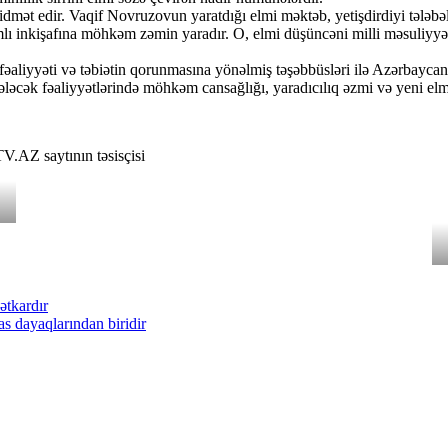
idmət edir. Vaqif Novruzovun yaratdığı elmi məktəb, yetişdirdiyi tələbəl
lı inkişafına möhkəm zəmin yaradır. O, elmi düşüncəni milli məsuliyyətl
 fəaliyyəti və təbiətin qorunmasına yönəlmiş təşəbbüsləri ilə Azərbayca
əcək fəaliyyətlərində möhkəm cansağlığı, yaradıcılıq əzmi və yeni elmi
V.AZ saytının təsisçisi
ətkardır
s dayaqlarından biridir