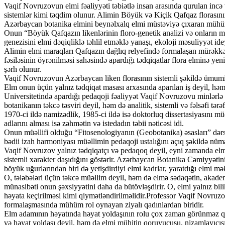
Vaqif Novruzovun elmi fəaliyyəti təbiətlə insan arasında qurulan incə v
sistemlər kimi təqdim olunur. Alimin Böyük və Kiçik Qafqaz florasının
Azərbaycan botanika elmini beynəlxalq elmi müstəviyə çıxaran mühüm 
Onun “Böyük Qafqazın likenlərinin floro-genetik analizi və onların mü
genezisini elmi dəqiqliklə təhlil etməklə yanaşı, ekoloji məsuliyyət ide
Alimin elmi maraqları Qafqazın dağlıq relyefində formalaşan mürəkkəb 
fəsiləsinin öyrənilməsi sahəsində apardığı tədqiqatlar flora elminə yen
şərh olunur.
Vaqif Novruzovun Azərbaycan liken florasının sistemli şəkildə ümumil
Elm onun üçün yalnız tədqiqat masası arxasında aparılan iş deyil, hə
Universitetində apardığı pedaqoji fəaliyyət Vaqif Novruzovu minlərl
botanikanın təkcə təsviri deyil, həm də analitik, sistemli və fəlsəfi tər
1970-ci ildə namizədlik, 1985-ci ildə isə doktorluq dissertasiyasını m
adlarını alması isə zəhmətin və istedadın təbii nəticəsi idi.
Onun müəllifi olduğu “Fitosenologiyanın (Geobotanika) əsasları” dərsli
bədii izah harmoniyası müəllimin pedaqoji ustalığını açıq şəkildə nümay
Vaqif Novruzov yalnız tədqiqatçı və pedaqoq deyil, eyni zamanda elm təş
sistemli xarakter daşıdığını göstərir. Azərbaycan Botanika Cəmiyyəti
böyük uğurlarından biri də yetişdirdiyi elmi kadrlar, yaratdığı elmi m
O, tələbələri üçün təkcə müəllim deyil, həm də elmə sədaqətin, akadem
münasibəti onun şəxsiyyətini daha da bütövləşdirir. O, elmi yalnız bil
həyata keçirilməsi kimi qiymətləndirilməlidir.Professor Vaqif Novruzo
formalaşmasında mühüm rol oynayan ziyalı qadınlardan biridir.
Elm adamının həyatında həyat yoldaşının rolu çox zaman görünməz qalı
və həyat yoldaşı deyil, həm də elmi mühitin qoruyucusu, nizamlayıcısı