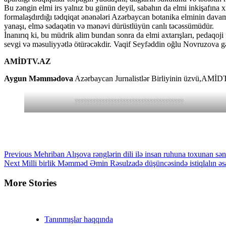
Bu zəngin elmi irs yalnız bu günün deyil, sabahın da elmi inkişafına x
formalaşdırdığı tədqiqat ənənələri Azərbaycan botanika elminin davam
yanaşı, elmə sədaqətin və mənəvi dürüstlüyün canlı təcəssümüdür.
İnanırıq ki, bu müdrik alim bundan sonra da elmi axtarışları, pedaqoji
sevgi və məsuliyyətlə ötürəcəkdir. Vaqif Seyfəddin oğlu Novruzova gəl
AMİDTV.AZ
Aygun Məmmədova
Azərbaycan Jurnalistlər Birliyinin üzvü,AMİDT
????????????????????????????????????
Continue
Previous
Mehriban Alışova rənglərin dili ilə insan ruhuna toxunan sən
Next
Milli birlik Məmməd Əmin Rəsulzadə düşüncəsində istiqlalın əsa
Reading
More Stories
Tanınmışlar haqqında