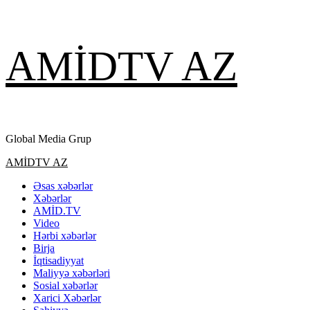
Skip
AMİDTV AZ
to
content
Global Media Grup
Primary
AMİDTV AZ
Menu
Əsas xəbərlər
Xəbərlər
AMİD.TV
Video
Hərbi xəbərlər
Birja
İqtisadiyyat
Maliyyə xəbərləri
Sosial xəbərlər
Xarici Xəbərlər