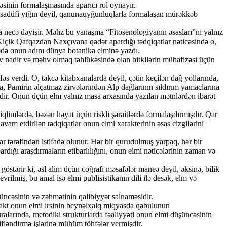
sinin formalaşmasında aparıcı rol oynayır.
i təsadüfi yığın deyil, qanunauyğunluqlarla formalaşan mürəkkəb
la necə dəyişir. Məhz bu yanaşma “Fitosenologiyanın əsasları”nı yalnız
 Kiçik Qafqazdan Naxçıvana qədər apardığı tədqiqatlar nəticəsində o,
hədə onun adını dünya botanika elminə yazdı.
v nadir və məhv olmaq təhlükəsində olan bitkilərin mühafizəsi üçün
s verdi. O, təkcə kitabxanalarda deyil, çətin keçilən dağ yollarında,
ına, Pamirin əlçatmaz zirvələrindən Alp dağlarının sıldırım yamaclarına
işdir. Onun üçün elm yalnız masa arxasında yazılan mətnlərdən ibarət
 iqlimlərdə, bəzən həyat üçün riskli şəraitlərdə formalaşdırmışdır. Qar
vam etdirilən tədqiqatlar onun elmi xarakterinin əsas cizgilərini
r tərəfindən istifadə olunur. Hər bir qurudulmuş yarpaq, hər bir
dığı araşdırmaların etibarlılığını, onun elmi nəticələrinin zaman və
stərir ki, əsl alim üçün coğrafi məsafələr maneə deyil, əksinə, bilik
rilmiş, bu amal isə elmi publisistikanın dili ilə desək, elm və
şüncəsinin və zəhmətinin qalibiyyət salnaməsidir.
 fakt onun elmi irsinin beynəlxalq miqyasda qəbulunun
uralarında, metodiki strukturlarda fəaliyyəti onun elmi düşüncəsinin
ifləndirmə işlərinə mühüm töhfələr vermişdir.