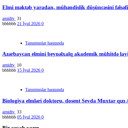
Elmi məktəb yaradan, mühəndislik düşüncəsini fəlsə
amidtv
31
bbbbbb
21 İyul 2026
0
Tanınmışlar haqqında
Azərbaycan elmini beynəlxalq akademik mühitdə layiq
amidtv
10
bbbbbb
15 İyul 2026
0
Tanınmışlar haqqında
Biologiya elmləri doktoru, dosent Sevda Muxtar qızı 
amidtv
33
bbbbbb
05 İyul 2026
0
Bir cavab yazın