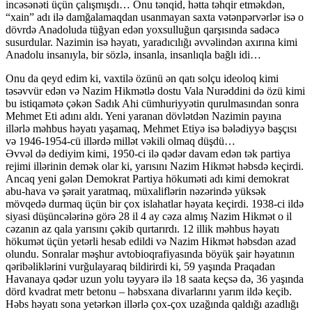
incəsənəti üçün çalışmışdı… Onu tənqid, hətta təhqir etməkdən,
“xain” adı ilə damğalamaqdan usanmayan saxta vətənpərvərlər isə o
dövrdə Anadoluda tüğyan edən yoxsulluğun qarşısında sadəcə
susurdular. Nazimin isə həyatı, yaradıcılığı əvvəlindən axırına kimi
Anadolu insanıyla, bir sözlə, insanla, insanlıqla bağlı idi…
Onu da qeyd edim ki, vaxtilə özünü ən qatı solçu ideoloq kimi
təsəvvür edən və Nazim Hikmətlə dostu Vala Nurəddini də özü kimi
bu istiqamətə çəkən Sadık Ahi cümhuriyyətin qurulmasından sonra
Mehmet Eti adını aldı. Yeni yaranan dövlətdən Nazimin payına
illərlə məhbus həyatı yaşamaq, Mehmet Etiyə isə bələdiyyə başçısı
və 1946-1954-cü illərdə millət vəkili olmaq düşdü…
Əvvəl də dediyim kimi, 1950-ci ilə qədər davam edən tək partiya
rejimi illərinin demək olar ki, yarısını Nazim Hikmət həbsdə keçirdi.
Ancaq yeni gələn Demokrat Partiya hökuməti adı kimi demokrat
abu-hava və şərait yaratmaq, müxaliflərin nəzərində yüksək
mövqedə durmaq üçün bir çox islahatlar həyata keçirdi. 1938-ci ildə
siyasi düşüncələrinə görə 28 il 4 ay cəza almış Nazim Hikmət o il
cəzanın az qala yarısını çəkib qurtarırdı. 12 illik məhbus həyatı
hökumət üçün yetərli hesab edildi və Nazim Hikmət həbsdən azad
olundu. Sonralar məşhur avtobioqrafiyasında böyük şair həyatının
qəribəliklərini vurğulayaraq bildirirdi ki, 59 yaşında Praqadan
Havanaya qədər uzun yolu təyyarə ilə 18 saata keçsə də, 36 yaşında
dörd kvadrat metr betonu – həbsxana divarlarını yarım ildə keçib.
Həbs həyatı sona yetərkən illərlə çox-çox uzağında qaldığı azadlığı