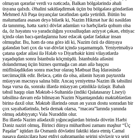
olmayan qərarlar verdi və nəticədə, Balkan bölgələrində əhali
üsyana qalxdı. Əhalini sakitləşdirmək üçün bu bölgələrə göndərilən
Mehmed Ali Paşa üsyançılar tərəfindən qətlə yetirildi. Bütün bu
məlumatlara əsasən deyə bilərik ki, Nazim Hikmət hər iki nəsildən
də tanınmış, hətta xarici dövlət adamları və hərbçilərlə qohum olsa
da, öz həyatını və yaradıcılığını yoxsulluqdan əziyyət çəkən, ehtiyac
içində olan bacı-qardaşlarına həsr edəcək qədər fədakar insan
olmuşdur. Bu, həm də ona görə idi ki, Nazim özü də dünyaya
gələndən bəri çox da var-dövlət içində yaşamamışdı. Yeniyetməliyə
çatana qədər ailəsi ilə Hələb və Diyarbəkir kimi vilayətlərdə
yaşadıqdan sonra İstanbula köçmüşdü. İstanbulda ailəsini
dolandırmaq üçün biznes qurmağa can atan ailə başçısı
müflisləşdikdən sonra məcbur olaraq Mətbuat Baş İdarəsində
tərcüməçilik edir. Beləcə, çətin də olsa, ailənin həyatı paytaxtda
müəyyən məcraya salına bilir. Ancaq yeniyetmə Nazim ilk təhsilini
başa vursa da, sonrakı illərdə müəyyən çətinliklə üzləşir. Bahalı
təhsil haqqı olan Məktəb-i-Sultanidə (indiki Qalatasaray Liseyi)
təhsilinə davam edə bilməyən Nazim Nişantaşındakı məktəblərdən
birinə daxil olur. Məktəb illərində onun ən yaxın dostu sonradan bir
çox səyahətlərində, belə demək olarsa, “macəra”larında yanında
olmuş ədəbiyyatçı Vala Nurəddin olur.
Bu illərdə Nazim ailədaxili yığıncaqlardan birində dövrün Hərbi
Dəniz naziri olmuş, Birinci dünya müharibəsi zamanı məşhur “Üç
Paşalar” iqtidarı ilə Osmanlı dövlətini faktiki idarə etmiş Camal
paşaya dənizçilərə həsr etdiyi qəhrəmanlıq şeirini söyləyir və şeiri