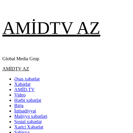
Skip
AMİDTV AZ
to
content
Global Media Grup
Primary
AMİDTV AZ
Menu
Əsas xəbərlər
Xəbərlər
AMİD.TV
Video
Hərbi xəbərlər
Birja
İqtisadiyyat
Maliyyə xəbərləri
Sosial xəbərlər
Xarici Xəbərlər
Səhiyyə