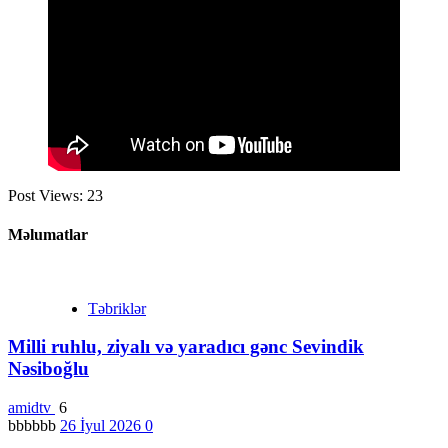
Post Views:
23
Məlumatlar
Təbriklər
Milli ruhlu, ziyalı və yaradıcı gənc Sevindik
Nəsiboğlu
amidtv
6
bbbbbb
26 İyul 2026
0