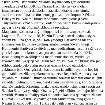
eşidir, gözəl İstanbuluna bir anlıq səyahət edib geri dönürdü.
Təsadüfi deyil ki, SSRİ-də Nazim Hikmətə ən yaxın olan
insanlardan biri ona dəfələrlə məqalələr, kitablar həsr etmiş,
əsərlərini rus dilinə tərcümə etmiş gəncəli türkoloqumuz Əkbər
Babayev idi. Nazim Hikmətin sonuncu həyat yoldaşı Vera
Tulyakova-Hikmət bildirir ki, onlar bir-birlərini böyük qardaş-kiçik
qardaş və ya ata-oğul məhəbbəti ilə sevirdilər.
Məqaləmin sonlarına doğru diqqətinizi bir mövzuya çəkmək
istəyirəm. Bildirmişdim ki, Nazim Hikmət həm də ictimai-siyasi
xadim idi. Ona görə ki, SSRİ-də yaşadığı illər ərzində bir çox
ictimai-siyasi tədbirlərə qatılmış, mübarizəsini Sovet İttifaqı
Kommunist Partiyası üzvlüyü ilə məhdudlaşdırmamışdı. SSRİ-də ən
çox izlənən dramlarında, ən çox oxunan əsərlərində bu dövlətin
insan hüquq və azadlıqlarına mənfi münasibətini, yürütdüyü
siyasətin əhaliyə qarşı olduğunu bildirmişdi. Nazim Hikmət məişət
söhbətlərində belə Stalin repressiyalarını tənqid etməkdən
çəkinməmişdi. Ona görə də, hər addımı izlənilir, həyatının heç bir
günü təhlükəsizlik orqanlarından xəbərsiz keçmirdi. Amma yenə də
dayanmırdı Hikmət. Dünyada sülhün, ədalətin bərqərar olması üçün
yaradılan bütün qurumlara, hərəkatlara dəstək vermiş, konfranslarda
nitq söyləmişdi. Xirosima fəlakəti nəticəsində həlak olan yapon qız
Sadako Sasakiyə yazdığı “Qız uşağı” şeiri sülhün, azadlığın himninə
çevrildi. Bütün bu fəaliyyətləri diqqətdən kənarda qalmayan Nazim
Hikmət 1950-ci ildə Beynəlxalq Sülh Mükafatına layiq görüldü.
Nazim Hikmət SSRİ-nin Türkiyə ilə bağlı olan yığıncaqlarına da