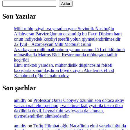
Axtar
Son Yazılar
Milli ruhlu, ziyalı və yaradıcı gənc Sevindik Nəsiboğlu
Allahverən Pərvizoğlunun qazandığı bu Fəxri Diplom həm
onun indiyədək keçdiyi şərəfli yolun qiymətləndirilməsidir
22 İyul – Azərbaycan Milli Mətbuat Günü
Azərbaycan milli mətbuatının yaranmasının 151-ci ildönümü
münasibətilə Matros Bich Restoranında möhtəşəm tədbir
keçirildi
Elmi məktəb yaradan, mühəndislik düşüncəsini fəlsəfi
baxışlarla zənginləşdirən böyük ziyalı Akademik Əhəd
Xanəhməd oğlu Canəhmədov
Son şərhlər
amidtv
on
Professor Qafar Cəbiyev özünün son dərəcə aktiv
və səmərəli elmi-pedaqoji və ictimai fəaliyyəti ilə təkcə ölkə
daxilində deyil, beynəlxalq səviyyədə də tanınan,
qiymətləndirilən alimlərdəndir
amidtv
on
Tofiq Hümbət oğlu Nəcəflinin elmi yaradıcılığında