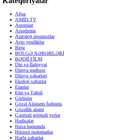
Kateqoriyalar
Afişa
AMİD.TV
Anonslar
Araşdırma
Astroloji proqnozlar
Avto yeniliklər
Birja
BÖLGƏ XƏBƏRLƏRİ
BƏDİİ FİLM
Din və İlahiyyat
Dünya mətbəxi
Dünya xəbərləri
Ekoloji xəbərlər
Elanlar
Elm və Təhsil
Görüşlər
Gözəl Ailələrin İşığında
Gözəllik aləmi
Gəzməli görməli yerlər
Hadisələr
Hava haqqında
Hüquqi məlumatlar
Hərbi xəbərlər