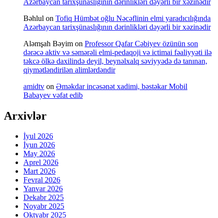
Azərbaycan tarixşünaslığının dərinlikləri dəyərli bir xəzinədir
Bəhlul
on
Tofiq Hümbət oğlu Nəcəflinin elmi yaradıcılığında
Azərbaycan tarixşünaslığının dərinlikləri dəyərli bir xəzinədir
Aləmşah Bəyim
on
Professor Qafar Cəbiyev özünün son
dərəcə aktiv və səmərəli elmi-pedaqoji və ictimai fəaliyyəti ilə
təkcə ölkə daxilində deyil, beynəlxalq səviyyədə də tanınan,
qiymətləndirilən alimlərdəndir
amidtv
on
Əməkdar incəsənət xadimi, bəstəkar Mobil
Babayev vəfat edib
Arxivlər
İyul 2026
İyun 2026
May 2026
Aprel 2026
Mart 2026
Fevral 2026
Yanvar 2026
Dekabr 2025
Noyabr 2025
Oktyabr 2025