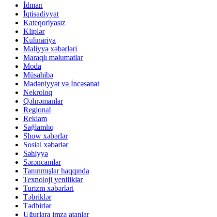
İdman
İqtisadiyyat
Kateqoriyasız
Kliplər
Kulinariya
Maliyyə xəbərləri
Maraqlı məlumatlar
Moda
Müsahibə
Mədəniyyət və İncəsənət
Nekroloq
Qəhrəmanlar
Regional
Reklam
Sağlamlıq
Show xəbərlər
Sosial xəbərlər
Səhiyyə
Sərəncamlar
Tanınmışlar haqqında
Texnoloji yeniliklər
Turizm xəbərləri
Təbriklər
Tədbirlər
Uğurlara imza atanlar