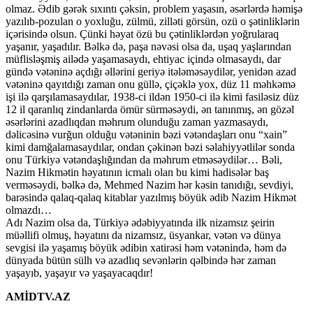
olmaz. Ədib gərək sıxıntı çəksin, problem yaşasın, əsərlərdə həmişə
yazılıb-pozulan o yoxluğu, zülmü, zilləti görsün, ozü o şətinliklərin
içərisində olsun. Çünki həyat özü bu çətinliklərdən yoğrularaq
yaşanır, yaşadılır. Bəlkə də, paşa nəvəsi olsa da, uşaq yaşlarından
müflisləşmiş ailədə yaşamasaydı, ehtiyac içində olmasaydı, dar
gündə vətəninə açdığı əllərini geriyə itələməsəydilər, yenidən azad
vətəninə qayıtdığı zaman onu güllə, çiçəklə yox, düz 11 məhkəmə
işi ilə qarşılamasaydılar, 1938-ci ildən 1950-ci ilə kimi fasiləsiz düz
12 il qaranlıq zindanlarda ömür sürməsəydi, ən tanınmış, ən gözəl
əsərlərini azadlıqdan məhrum olunduğu zaman yazmasaydı,
dəlicəsinə vurğun olduğu vətəninin bəzi vətəndaşları onu “xain”
kimi damğalamasaydılar, ondan çəkinən bəzi səlahiyyətlilər sonda
onu Türkiyə vətəndaşlığından da məhrum etməsəydilər… Bəli,
Nazim Hikmətin həyatının icmalı olan bu kimi hadisələr baş
verməsəydi, bəlkə də, Mehmed Nazim hər kəsin tanıdığı, sevdiyi,
barəsində qalaq-qalaq kitablar yazılmış böyük ədib Nazim Hikmət
olmazdı…
Adı Nazim olsa da, Türkiyə ədəbiyyatında ilk nizamsız şeirin
müəllifi olmuş, həyatını da nizamsız, üsyankar, vətən və dünya
sevgisi ilə yaşamış böyük ədibin xatirəsi həm vətənində, həm də
dünyada bütün sülh və azadlıq sevənlərin qəlbində hər zaman
yaşayıb, yaşayır və yaşayacaqdır!
AMİDTV.AZ