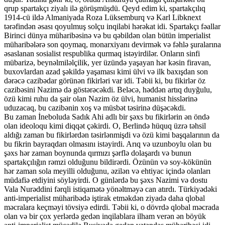
qrup spartakçı ziyalı ilə görüşmüşdü. Qeyd edim ki, spartakçılıq
1914-cü ildə Almaniyada Roza Lüksemburq və Karl Libknext
tərəfindən əsası qoyulmuş solçu inqilabi hərəkat idi. Spartakçı fəallar
Birinci dünya müharibəsinə və bu qəbildən olan bütün imperialist
müharibələrə son qoymaq, monarxiyanı devirmək və fəhlə şuralarına
əsaslanan sosialist respublika qurmaq istəyirdilər. Onların sinfi
mübarizə, beynəlmiləlçilik, yer üzündə yaşayan hər kəsin firavan,
buxovlardan azad şəkildə yaşaması kimi ülvi və ilk baxışdan son
dərəcə cazibədar görünən fikirləri var idi. Təbii ki, bu fikirlər öz
cazibəsini Nazimə də göstərəcəkdi. Beləcə, həddən artıq duyğulu,
özü kimi ruhu da şair olan Nazim öz ülvi, humanist hisslərinə
uduzacaq, bu cazibənin xoş və müsbət təsirinə düşəcəkdi.
Bu zaman İneboluda Sadık Ahi adlı bir şəxs bu fikirlərin ən öndə
olan ideoloqu kimi diqqət çəkirdi. O, Berlində hüquq üzrə təhsil
aldığı zaman bu fikirlərdən təsirlənmişdi və özü kimi başqalarının da
bu fikrin bayraqdarı olmasını istəyirdi. Arıq və uzunboylu olan bu
şəxs hər zaman boynunda qırmızı şərflə dolaşardı və bunun
spartakçılığın rəmzi olduğunu bildirərdi. Özünün və soy-kökünün
hər zaman sola meyilli olduğunu, əzilən və ehtiyac içində olanları
müdafiə etdiyini söyləyirdi. O günlərdə bu şəxs Nazimi və dostu
Vala Nurəddini fərqli istiqamətə yönəltməyə can atırdı. Türkiyədəki
anti-imperialist müharibədə iştirak etməkdən ziyadə daha qlobal
məcralara keçməyi tövsiyə edirdi. Təbii ki, o dövrdə qlobal məcrada
olan və bir çox yerlərdə gedən inqilablara ilham verən ən böyük