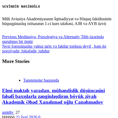
SEVİNDİK NƏSİBOĞLU
Milli Aviasiya Akademiyasının İqtisadiyyat və Hüquq fakültəsinin
hüquqşünaslıq ixtisasının 1-ci kurs tələbəsi, AJB və AYB üzvü
Continue
Previous
Meditasiya, Psixologiya və Alternativ Tibb üzərində
qurulmuş bir ömür
Reading
Next
Şərqşünaslıq yalnız tarix və faktlar toplusu deyil , həm də
poeziyadır, fəlsəfədir, ruhdur
More Stories
Tanınmışlar haqqında
Elmi məktəb yaradan, mühəndislik düşüncəsini
fəlsəfi baxışlarla zənginləşdirən böyük ziyalı
Akademik Əhəd Xanəhməd oğlu Canəhmədov
amidtv
27
bbbbbb
21 İyul 2026
0