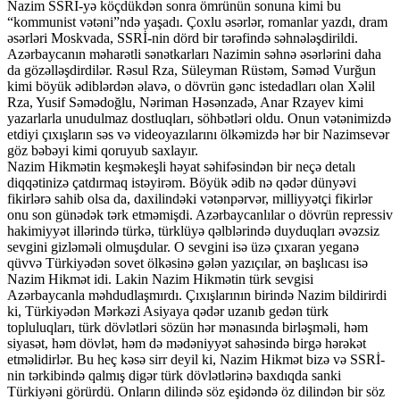
Nazim SSRİ-yə köçdükdən sonra ömrünün sonuna kimi bu
“kommunist vətəni”ndə yaşadı. Çoxlu əsərlər, romanlar yazdı, dram
əsərləri Moskvada, SSRİ-nin dörd bir tərəfində səhnələşdirildi.
Azərbaycanın məharətli sənətkarları Nazimin səhnə əsərlərini daha
da gözəlləşdirdilər. Rəsul Rza, Süleyman Rüstəm, Səməd Vurğun
kimi böyük ədiblərdən əlavə, o dövrün gənc istedadları olan Xəlil
Rza, Yusif Səmədoğlu, Nəriman Həsənzadə, Anar Rzayev kimi
yazarlarla unudulmaz dostluqları, söhbətləri oldu. Onun vətənimizdə
etdiyi çıxışların səs və videoyazılarını ölkəmizdə hər bir Nazimsevər
göz bəbəyi kimi qoruyub saxlayır.
Nazim Hikmətin keşməkeşli həyat səhifəsindən bir neçə detalı
diqqətinizə çatdırmaq istəyirəm. Böyük ədib nə qədər dünyəvi
fikirlərə sahib olsa da, daxilindəki vətənpərvər, milliyyətçi fikirlər
onu son günədək tərk etməmişdi. Azərbaycanlılar o dövrün repressiv
hakimiyyət illərində türkə, türklüyə qəlblərində duyduqları əvəzsiz
sevgini gizləməli olmuşdular. O sevgini isə üzə çıxaran yeganə
qüvvə Türkiyədən sovet ölkəsinə gələn yazıçılar, ən başlıcası isə
Nazim Hikmət idi. Lakin Nazim Hikmətin türk sevgisi
Azərbaycanla məhdudlaşmırdı. Çıxışlarının birində Nazim bildirirdi
ki, Türkiyədən Mərkəzi Asiyaya qədər uzanıb gedən türk
topluluqları, türk dövlətləri sözün hər mənasında birləşməli, həm
siyasət, həm dövlət, həm də mədəniyyət sahəsində birgə hərəkət
etməlidirlər. Bu heç kəsə sirr deyil ki, Nazim Hikmət bizə və SSRİ-
nin tərkibində qalmış digər türk dövlətlərinə baxdıqda sanki
Türkiyəni görürdü. Onların dilində söz eşidəndə öz dilindən bir söz