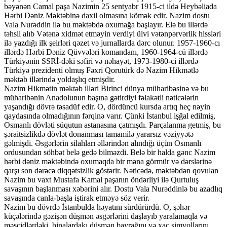
bəyənən Camal paşa Nazimin 25 sentyabr 1915-ci ildə Heybəliada
Hərbi Dəniz Məktəbinə daxil olmasına kömək edir. Nazim dostu
Vala Nurəddin ilə bu məktəbdə oxumağa başlayır. Elə bu illərdə
təhsil alıb Vətənə xidmət etməyin verdiyi ülvi vətənpərvərlik hissləri
ilə yazdığı ilk şeirləri qəzet və jurnallarda dərc olunur. 1957-1960-cı
illərdə Hərbi Dəniz Qüvvələri komandanı, 1960-1964-cü illərdə
Türkiyənin SSRİ-dəki səfiri və nəhayət, 1973-1980-ci illərdə
Türkiyə prezidenti olmuş Fəxri Qorutürk də Nazim Hikmətlə
məktəb illərində yoldaşlıq etmişdir.
Nazim Hikmətin məktəb illəri Birinci dünya müharibəsinə və bu
müharibənin Anadolunun başına gətirdiyi fəlakətli nəticələrin
yaşandığı dövrə təsadüf edir. O, dördüncü kursda artıq heç nəyin
qaydasında olmadığının fərqinə varır. Çünki İstanbul işğal edilmiş,
Osmanlı dövləti süqutun astanasına çatmışdı. Parçalanma getmiş, bu
şəraitsizlikdə dövlət donanması tamamilə yararsız vəziyyətə
gəlmişdi. Əsgərlərin silahları əllərindən alındığı üçün Osmanlı
ordusundan söhbət belə gedə bilməzdi. Belə bir halda gənc Nazim
hərbi dəniz məktəbində oxumaqda bir məna görmür və dərslərinə
qarşı son dərəcə diqqətsizlik göstərir. Nəticədə, məktəbdən qovulan
Nazim bu vaxt Mustafa Kamal paşanın öndərliyi ilə Qurtuluş
savaşının başlanması xəbərini alır. Dostu Vala Nurəddinlə bu azadlıq
savaşında canla-başla iştirak etməyə söz verir.
Nazim bu dövrdə İstanbulda həyatını sürdürürdü. O, şəhər
küçələrində gəzişən düşmən əsgərlərini daşlayıb yaralamaqla və
məscidlərdəki, binalardakı düşmən bayrağını və xaç simvollarını