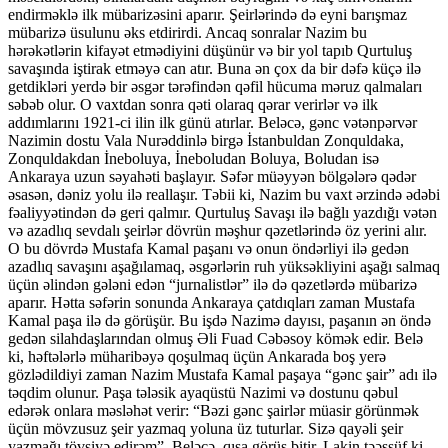
endirməklə ilk mübarizəsini aparır. Şeirlərində də eyni barışmaz
mübarizə üsulunu əks etdirirdi. Ancaq sonralar Nazim bu
hərəkətlərin kifayət etmədiyini düşünür və bir yol tapıb Qurtuluş
savaşında iştirak etməyə can atır. Buna ən çox da bir dəfə küçə ilə
getdikləri yerdə bir əsgər tərəfindən qəfil hücuma məruz qalmaları
səbəb olur. O vaxtdan sonra qəti olaraq qərar verirlər və ilk
addımlarını 1921-ci ilin ilk günü atırlar. Beləcə, gənc vətənpərvər
Nazimin dostu Vala Nurəddinlə birgə İstanbuldan Zonquldaka,
Zonquldakdan İneboluya, İneboludan Boluya, Boludan isə
Ankaraya uzun səyahəti başlayır. Səfər müəyyən bölgələrə qədər
əsasən, dəniz yolu ilə reallaşır. Təbii ki, Nazim bu vaxt ərzində ədəbi
fəaliyyətindən də geri qalmır. Qurtuluş Savaşı ilə bağlı yazdığı vətən
və azadlıq sevdalı şeirlər dövrün məşhur qəzetlərində öz yerini alır.
O bu dövrdə Mustafa Kamal paşanı və onun öndərliyi ilə gedən
azadlıq savaşını aşağılamaq, əsgərlərin ruh yüksəkliyini aşağı salmaq
üçün əlindən gələni edən “jurnalistlər” ilə də qəzetlərdə mübarizə
aparır. Hətta səfərin sonunda Ankaraya çatdıqları zaman Mustafa
Kamal paşa ilə də görüşür. Bu işdə Nazimə dayısı, paşanın ən öndə
gedən silahdaşlarından olmuş Əli Fuad Cəbəsoy kömək edir. Belə
ki, həftələrlə müharibəyə qoşulmaq üçün Ankarada boş yerə
gözlədildiyi zaman Nazim Mustafa Kamal paşaya “gənc şair” adı ilə
təqdim olunur. Paşa tələsik ayaqüstü Nazimi və dostunu qəbul
edərək onlara məsləhət verir: “Bəzi gənc şairlər müasir görünmək
üçün mövzusuz şeir yazmaq yoluna üz tuturlar. Sizə qayəli şeir
yazmağı tövsiyə edirəm”. Beləcə, qısa görüş bitir. Lakin təəssüf ki,