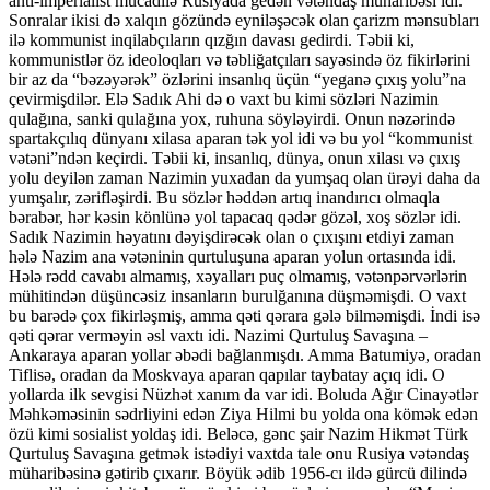
anti-imperialist mücadilə Rusiyada gedən vətəndaş müharibəsi idi.
Sonralar ikisi də xalqın gözündə eyniləşəcək olan çarizm mənsubları
ilə kommunist inqilabçıların qızğın davası gedirdi. Təbii ki,
kommunistlər öz ideoloqları və təbliğatçıları sayəsində öz fikirlərini
bir az da “bəzəyərək” özlərini insanlıq üçün “yeganə çıxış yolu”na
çevirmişdilər. Elə Sadık Ahi də o vaxt bu kimi sözləri Nazimin
qulağına, sanki qulağına yox, ruhuna söyləyirdi. Onun nəzərində
spartakçılıq dünyanı xilasa aparan tək yol idi və bu yol “kommunist
vətəni”ndən keçirdi. Təbii ki, insanlıq, dünya, onun xilası və çıxış
yolu deyilən zaman Nazimin yuxadan da yumşaq olan ürəyi daha da
yumşalır, zərifləşirdi. Bu sözlər həddən artıq inandırıcı olmaqla
bərabər, hər kəsin könlünə yol tapacaq qədər gözəl, xoş sözlər idi.
Sadık Nazimin həyatını dəyişdirəcək olan o çıxışını etdiyi zaman
hələ Nazim ana vətəninin qurtuluşuna aparan yolun ortasında idi.
Hələ rədd cavabı almamış, xəyalları puç olmamış, vətənpərvərlərin
mühitindən düşüncəsiz insanların burulğanına düşməmişdi. O vaxt
bu barədə çox fikirləşmiş, amma qəti qərara gələ bilməmişdi. İndi isə
qəti qərar verməyin əsl vaxtı idi. Nazimi Qurtuluş Savaşına –
Ankaraya aparan yollar əbədi bağlanmışdı. Amma Batumiyə, oradan
Tiflisə, oradan da Moskvaya aparan qapılar taybatay açıq idi. O
yollarda ilk sevgisi Nüzhət xanım da var idi. Boluda Ağır Cinayətlər
Məhkəməsinin sədrliyini edən Ziya Hilmi bu yolda ona kömək edən
özü kimi sosialist yoldaş idi. Beləcə, gənc şair Nazim Hikmət Türk
Qurtuluş Savaşına getmək istədiyi vaxtda tale onu Rusiya vətəndaş
müharibəsinə gətirib çıxarır. Böyük ədib 1956-cı ildə gürcü dilində