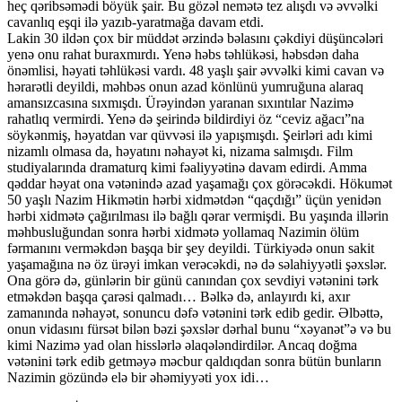
heç qəribsəmədi böyük şair. Bu gözəl nemətə tez alışdı və əvvəlki
cavanlıq eşqi ilə yazıb-yaratmağa davam etdi.
Lakin 30 ildən çox bir müddət ərzində bəlasını çəkdiyi düşüncələri
yenə onu rahat buraxmırdı. Yenə həbs təhlükəsi, həbsdən daha
önəmlisi, həyati təhlükəsi vardı. 48 yaşlı şair əvvəlki kimi cavan və
hərarətli deyildi, məhbəs onun azad könlünü yumruğuna alaraq
amansızcasına sıxmışdı. Ürəyindən yaranan sıxıntılar Nazimə
rahatlıq vermirdi. Yenə də şeirində bildirdiyi öz “ceviz ağacı”na
söykənmiş, həyatdan var qüvvəsi ilə yapışmışdı. Şeirləri adı kimi
nizamlı olmasa da, həyatını nəhayət ki, nizama salmışdı. Film
studiyalarında dramaturq kimi fəaliyyətinə davam edirdi. Amma
qəddar həyat ona vətənində azad yaşamağı çox görəcəkdi. Hökumət
50 yaşlı Nazim Hikmətin hərbi xidmətdən “qaçdığı” üçün yenidən
hərbi xidmətə çağırılması ilə bağlı qərar vermişdi. Bu yaşında illərin
məhbusluğundan sonra hərbi xidmətə yollamaq Nazimin ölüm
fərmanını verməkdən başqa bir şey deyildi. Türkiyədə onun sakit
yaşamağına nə öz ürəyi imkan verəcəkdi, nə də səlahiyyətli şəxslər.
Ona görə də, günlərin bir günü canından çox sevdiyi vətənini tərk
etməkdən başqa çarəsi qalmadı… Bəlkə də, anlayırdı ki, axır
zamanında nəhayət, sonuncu dəfə vətənini tərk edib gedir. Əlbəttə,
onun vidasını fürsət bilən bəzi şəxslər dərhal bunu “xəyanət”ə və bu
kimi Nazimə yad olan hisslərlə əlaqələndirdilər. Ancaq doğma
vətənini tərk edib getməyə məcbur qaldıqdan sonra bütün bunların
Nazimin gözündə elə bir əhəmiyyəti yox idi…