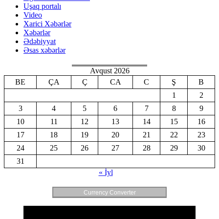
Uşaq portalı
Video
Xarici Xəbərlər
Xəbərlər
Ədəbiyyat
Əsas xəbərlər
Avqust 2026
BE
ÇA
Ç
CA
C
Ş
B
1
2
3
4
5
6
7
8
9
10
11
12
13
14
15
16
17
18
19
20
21
22
23
24
25
26
27
28
29
30
31
« İyl
Currency Converter