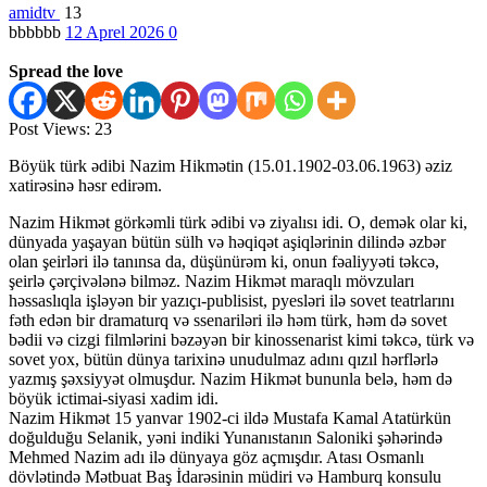
amidtv
13
bbbbbb
12 Aprel 2026
0
Spread the love
Post Views:
23
Böyük türk ədibi Nazim Hikmətin (15.01.1902-03.06.1963) əziz
xatirəsinə həsr edirəm.
Nazim Hikmət görkəmli türk ədibi və ziyalısı idi. O, demək olar ki,
dünyada yaşayan bütün sülh və həqiqət aşiqlərinin dilində əzbər
olan şeirləri ilə tanınsa da, düşünürəm ki, onun fəaliyyəti təkcə,
şeirlə çərçivələnə bilməz. Nazim Hikmət maraqlı mövzuları
həssaslıqla işləyən bir yazıçı-publisist, pyesləri ilə sovet teatrlarını
fəth edən bir dramaturq və ssenariləri ilə həm türk, həm də sovet
bədii və cizgi filmlərini bəzəyən bir kinossenarist kimi təkcə, türk və
sovet yox, bütün dünya tarixinə unudulmaz adını qızıl hərflərlə
yazmış şəxsiyyət olmuşdur. Nazim Hikmət bununla belə, həm də
böyük ictimai-siyasi xadim idi.
Nazim Hikmət 15 yanvar 1902-ci ildə Mustafa Kamal Atatürkün
doğulduğu Selanik, yəni indiki Yunanıstanın Saloniki şəhərində
Mehmed Nazim adı ilə dünyaya göz açmışdır. Atası Osmanlı
dövlətində Mətbuat Baş İdarəsinin müdiri və Hamburq konsulu