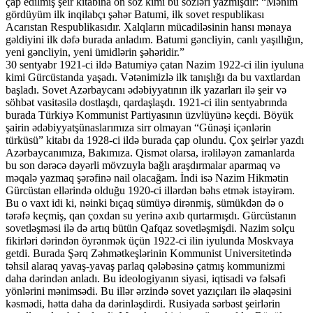
çap edilmiş şeir kitabına ön söz kimi bu sözləri yazmışdır: “Mənim
gördüyüm ilk inqilabçı şəhər Batumi, ilk sovet respublikası
Acarıstan Respublikasıdır. Xalqların mücadiləsinin hansı mənaya
gəldiyini ilk dəfə burada anladım. Batumi gəncliyin, canlı yaşıllığın,
yeni gəncliyin, yeni ümidlərin şəhəridir.”
30 sentyabr 1921-ci ildə Batumiyə çatan Nazim 1922-ci ilin iyuluna
kimi Gürcüstanda yaşadı. Vətənimizlə ilk tanışlığı da bu vaxtlardan
başladı. Sovet Azərbaycanı ədəbiyyatının ilk yazarları ilə şeir və
söhbət vasitəsilə dostlaşdı, qardaşlaşdı. 1921-ci ilin sentyabrında
burada Türkiyə Kommunist Partiyasının üzvlüyünə keçdi. Böyük
şairin ədəbiyyatşünaslarımıza sirr olmayan “Günəşi içənlərin
türküsü” kitabı da 1928-ci ildə burada çap olundu. Çox şeirlər yazdı
Azərbaycanımıza, Bakımıza. Qismət olarsa, irəliləyən zamanlarda
bu son dərəcə dəyərli mövzuyla bağlı araşdırmalar aparmaq və
məqalə yazmaq şərəfinə nail olacağam. İndi isə Nazim Hikmətin
Gürcüstan ellərində olduğu 1920-ci illərdən bəhs etmək istəyirəm.
Bu o vaxt idi ki, nəinki bıçaq sümüyə dirənmiş, sümükdən də o
tərəfə keçmiş, qan çoxdan su yerinə axıb qurtarmışdı. Gürcüstanın
sovetləşməsi ilə də artıq bütün Qafqaz sovetləşmişdi. Nazim solçu
fikirləri dərindən öyrənmək üçün 1922-ci ilin iyulunda Moskvaya
getdi. Burada Şərq Zəhmətkeşlərinin Kommunist Universitetində
təhsil alaraq yavaş-yavaş parlaq qələbəsinə çatmış kommunizmi
daha dərindən anladı. Bu ideologiyanın siyasi, iqtisadi və fəlsəfi
yönlərini mənimsədi. Bu illər ərzində sovet yazıçıları ilə əlaqəsini
kəsmədi, hətta daha da dərinləşdirdi. Rusiyada sərbəst şeirlərin