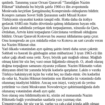
qatılırdı. Tanınmış yazar Orxan Qaravəli “Tanıdığım Nazim
Hikmət” kitabında bu böyük şairlə 1960-cı ilin avqustunda
Moskvada keçirilən Şərqşünaslıq Konqresində olduqlarını bildirir.
Konqres zamanı Sovet Sülh Şurasının sədri Mixail Kotov
Türkiyənin siyasətini kəskin tənqid edir. Hətta daha da irəliyə
gedərək SSRİ-nin Stalin dövründə qalmış iddialarını bəyan edir.
Qara dəniz sahilində yerləşən türk torpaqlarının, xüsusilə də Qars,
Ərdəhan, Artvin kimi torpaqların Gürcüstana verilməli olduğunu
bildirir. Orxan Qaravəli Kotovun bu əsassız iddialarına qarşı çıxır.
Onu konqresdə ən çox müdafiə edən və Kotova ən sərt cavabı verən
isə Nazim Hikmət olur.
Yad ölkədə vətənindən ayrı qalmış şairin ömrü daha uzun çəkmir.
Səhhəti və həsrəti ilə günbəgün artan mübarizəsi 3 iyun 1963-cü ilin
səhər çağı əbədi sona yetir. Xeyr, böyük şair məğlub olmur. Məğlub
olmaq kimi bir söz heç vaxt onun lüğətində olmayıb. O, əbədi olaraq
doğma torpağının səmasını ziyarətə yollanır. Nazim Hikmətin vəfatı
dünyanın dörd bir yanında böyük kədərlə qarşılanır. Lakin o vaxtkı
Türkiyə hakimiyyəti üçün bu vəfat heç nə ifadə etmir. Ən kədərlisi
də odur ki, Nazim Hikmət ömrünün son illərində öz vətənində dəfn
olunmaq istədiyini bildirir. Ancaq son istəyi, vəsiyyəti də yerinə
yetirilmir və cismi Moskvanın Novodeviçye qəbiristanlığında dəfn
olunaraq vətənindən əbədi ayrı qalır.
Son olaraq onu bildirməliyəm ki, sözün əsl mənasında Nazim
Hikmətlə bağlı yorulmadan saatlarla yazı yazmaq olar.
Ümumiyyətlə, bir söz var ki, varlıq və cah-cəlal içində ədib olmaq