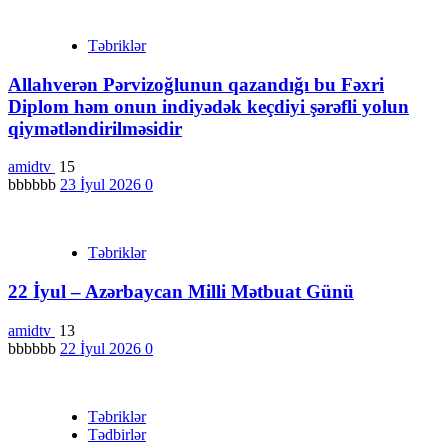
Təbriklər
Allahverən Pərvizoğlunun qazandığı bu Fəxri
Diplom həm onun indiyədək keçdiyi şərəfli yolun
qiymətləndirilməsidir
amidtv
15
bbbbbb
23 İyul 2026
0
Təbriklər
22 İyul – Azərbaycan Milli Mətbuat Günü
amidtv
13
bbbbbb
22 İyul 2026
0
Təbriklər
Tədbirlər