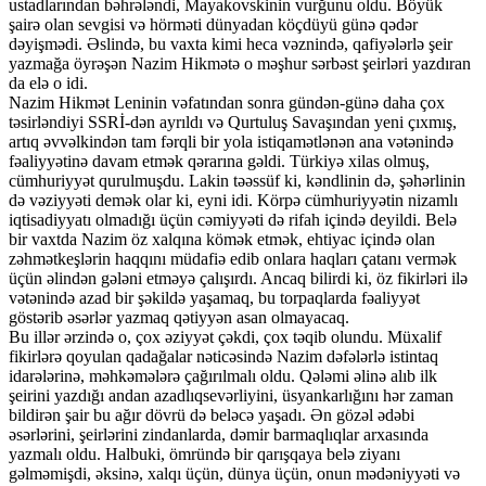
ustadlarından bəhrələndi, Mayakovskinin vurğunu oldu. Böyük
şairə olan sevgisi və hörməti dünyadan köçdüyü günə qədər
dəyişmədi. Əslində, bu vaxta kimi heca vəznində, qafiyələrlə şeir
yazmağa öyrəşən Nazim Hikmətə o məşhur sərbəst şeirləri yazdıran
da elə o idi.
Nazim Hikmət Leninin vəfatından sonra gündən-günə daha çox
təsirləndiyi SSRİ-dən ayrıldı və Qurtuluş Savaşından yeni çıxmış,
artıq əvvəlkindən tam fərqli bir yola istiqamətlənən ana vətənində
fəaliyyətinə davam etmək qərarına gəldi. Türkiyə xilas olmuş,
cümhuriyyət qurulmuşdu. Lakin təəssüf ki, kəndlinin də, şəhərlinin
də vəziyyəti demək olar ki, eyni idi. Körpə cümhuriyyətin nizamlı
iqtisadiyyatı olmadığı üçün cəmiyyəti də rifah içində deyildi. Belə
bir vaxtda Nazim öz xalqına kömək etmək, ehtiyac içində olan
zəhmətkeşlərin haqqını müdafiə edib onlara haqları çatanı vermək
üçün əlindən gələni etməyə çalışırdı. Ancaq bilirdi ki, öz fikirləri ilə
vətənində azad bir şəkildə yaşamaq, bu torpaqlarda fəaliyyət
göstərib əsərlər yazmaq qətiyyən asan olmayacaq.
Bu illər ərzində o, çox əziyyət çəkdi, çox təqib olundu. Müxalif
fikirlərə qoyulan qadağalar nəticəsində Nazim dəfələrlə istintaq
idarələrinə, məhkəmələrə çağırılmalı oldu. Qələmi əlinə alıb ilk
şeirini yazdığı andan azadlıqsevərliyini, üsyankarlığını hər zaman
bildirən şair bu ağır dövrü də beləcə yaşadı. Ən gözəl ədəbi
əsərlərini, şeirlərini zindanlarda, dəmir barmaqlıqlar arxasında
yazmalı oldu. Halbuki, ömründə bir qarışqaya belə ziyanı
gəlməmişdi, əksinə, xalqı üçün, dünya üçün, onun mədəniyyəti və