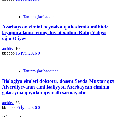
Tanınmışlar haqqında
Azərbaycan elmini beynəlxalq akademik mühitdə
layiqincə təmsil etmiş dövlət xadimi Rafiq Yəhya
oğlu Əliyev
amidtv
10
bbbbbb
15 İyul 2026
0
Tanınmışlar haqqında
Biologiya elmləri doktoru, dosent Sevda Muxtar qızı
Alverdiyevanın elmi fəaliyyəti Azərbaycan elminin
gələcəyinə qoyulan qiymətli sərmayədir.
amidtv
33
bbbbbb
05 İyul 2026
0