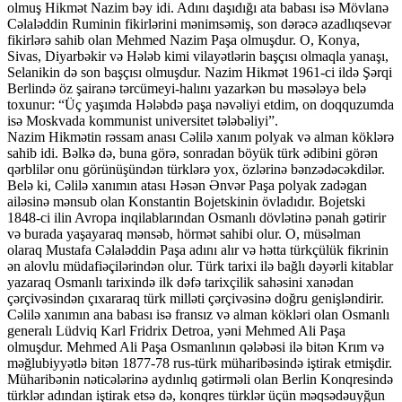
olmuş Hikmət Nazim bəy idi. Adını daşıdığı ata babası isə Mövlanə
Cəlaləddin Ruminin fikirlərini mənimsəmiş, son dərəcə azadlıqsevər
fikirlərə sahib olan Mehmed Nazim Paşa olmuşdur. O, Konya,
Sivas, Diyarbəkir və Hələb kimi vilayətlərin başçısı olmaqla yanaşı,
Selanikin də son başçısı olmuşdur. Nazim Hikmət 1961-ci ildə Şərqi
Berlində öz şairanə tərcümeyi-halını yazarkən bu məsələyə belə
toxunur: “Üç yaşımda Hələbdə paşa nəvəliyi etdim, on doqquzumda
isə Moskvada kommunist universitet tələbəliyi”.
Nazim Hikmətin rəssam anası Cəlilə xanım polyak və alman köklərə
sahib idi. Bəlkə də, buna görə, sonradan böyük türk ədibini görən
qərblilər onu görünüşündən türklərə yox, özlərinə bənzədəcəkdilər.
Belə ki, Cəlilə xanımın atası Həsən Ənvər Paşa polyak zadəgan
ailəsinə mənsub olan Konstantin Bojetskinin övladıdır. Bojetski
1848-ci ilin Avropa inqilablarından Osmanlı dövlətinə pənah gətirir
və burada yaşayaraq mənsəb, hörmət sahibi olur. O, müsəlman
olaraq Mustafa Cəlaləddin Paşa adını alır və hətta türkçülük fikrinin
ən alovlu müdafiəçilərindən olur. Türk tarixi ilə bağlı dəyərli kitablar
yazaraq Osmanlı tarixində ilk dəfə tarixçilik sahəsini xanədan
çərçivəsindən çıxararaq türk milləti çərçivəsinə doğru genişləndirir.
Cəlilə xanımın ana babası isə fransız və alman kökləri olan Osmanlı
generalı Lüdviq Karl Fridrix Detroa, yəni Mehmed Ali Paşa
olmuşdur. Mehmed Ali Paşa Osmanlının qələbəsi ilə bitən Krım və
məğlubiyyətlə bitən 1877-78 rus-türk müharibəsində iştirak etmişdir.
Müharibənin nəticələrinə aydınlıq gətirməli olan Berlin Konqresində
türklər adından iştirak etsə də, konqres türklər üçün məqsədəuyğun