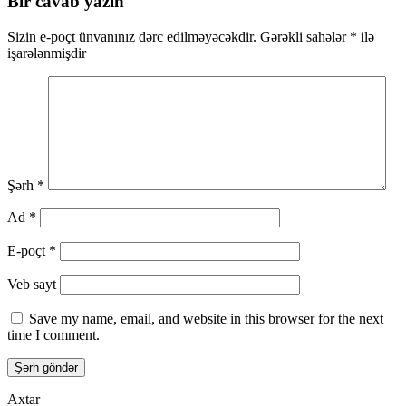
Bir cavab yazın
Sizin e-poçt ünvanınız dərc edilməyəcəkdir.
Gərəkli sahələr
*
ilə
işarələnmişdir
Şərh
*
Ad
*
E-poçt
*
Veb sayt
Save my name, email, and website in this browser for the next
time I comment.
Axtar