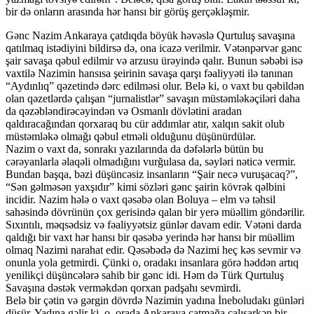
bir də onların arasında hər hansı bir görüş gerçəkləşmir.
Gənc Nazim Ankaraya çatdıqda böyük həvəslə Qurtuluş savaşına
qatılmaq istədiyini bildirsə də, ona icazə verilmir. Vətənpərvər gənc
şair savaşa qəbul edilmir və arzusu ürəyində qalır. Bunun səbəbi isə
vaxtilə Nazimin hansısa şeirinin savaşa qarşı fəaliyyəti ilə tanınan
“Aydınlıq” qəzetində dərc edilməsi olur. Belə ki, o vaxt bu qəbildən
olan qəzetlərdə çalışan “jurnalistlər” savaşın müstəmləkəçiləri daha
da qəzəbləndirəcəyindən və Osmanlı dövlətini aradan
qaldıracağından qorxaraq bu cür addımlar atır, xalqın sakit olub
müstəmləkə olmağı qəbul etməli olduğunu düşünürdülər.
Nazim o vaxt da, sonrakı yazılarında da dəfələrlə bütün bu
cərəyanlarla əlaqəli olmadığını vurğulasa da, səyləri nəticə vermir.
Bundan başqa, bəzi düşüncəsiz insanların “Şair necə vuruşacaq?”,
“Sən gəlməsən yaxşıdır” kimi sözləri gənc şairin kövrək qəlbini
incidir. Nazim hələ o vaxt qəsəbə olan Boluya – elm və təhsil
sahəsində dövrünün çox gerisində qalan bir yerə müəllim göndərilir.
Sıxıntılı, məqsədsiz və fəaliyyətsiz günlər davam edir. Vətəni darda
qaldığı bir vaxt hər hansı bir qəsəbə yerində hər hansı bir müəllim
olmaq Nazimi narahat edir. Qəsəbədə də Nazimi heç kəs sevmir və
onunla yola getmirdi. Çünki o, oradakı insanlara görə həddən artıq
yenilikçi düşüncələrə sahib bir gənc idi. Həm də Türk Qurtuluş
Savaşına dəstək verməkdən qorxan padşahı sevmirdi.
Belə bir çətin və gərgin dövrdə Nazimin yadına İneboludakı günləri
düşür. Yadına gəlir ki, o, orada Ankaraya çatmağa çalışarkən bir