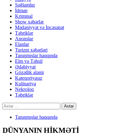
Sağlamlıq
İdman
Kriminal
Show xəbərlər
Mədəniyyət və İncəsənət
Təbriklər
Anonslar
Elanlar
Turizm xəbərləri
Tanınmışlar haqqında
Elm və Təhsil
Ədəbiyyat
Gözəllik aləmi
Kateqoriyasız
Kulinariya
Nekroloq
Təbriklər
Axtarış:
Tanınmışlar haqqında
DÜNYANIN HİKMƏTİ