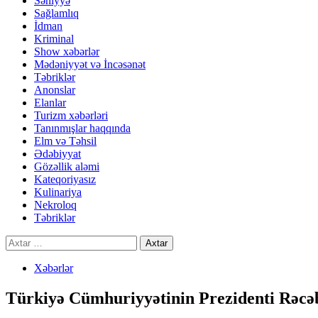
Səhiyyə
Sağlamlıq
İdman
Kriminal
Show xəbərlər
Mədəniyyət və İncəsənət
Təbriklər
Anonslar
Elanlar
Turizm xəbərləri
Tanınmışlar haqqında
Elm və Təhsil
Ədəbiyyat
Gözəllik aləmi
Kateqoriyasız
Kulinariya
Nekroloq
Təbriklər
Axtarış:
Xəbərlər
Türkiyə Cümhuriyyətinin Prezidenti Rəcə