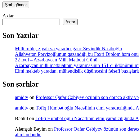
Axtar
Axtar
Son Yazılar
Milli ruhlu, ziyalı və yaradıcı gənc Sevindik Nəsiboğlu
Allahverən Pərvizoğlunun qazandığı bu Fəxri Diplom həm onun 
22 İyul – Azərbaycan Milli Mətbuat Günü
Azərbaycan milli mətbuatının yaranmasının 151-ci ildönümü mü
Elmi məktəb yaradan, mühəndislik düşüncəsini fəlsəfi baxışl
Son şərhlər
amidtv
on
Professor Qafar Cəbiyev özünün son dərəcə aktiv və sə
amidtv
on
Tofiq Hümbət oğlu Nəcəflinin elmi yaradıcılığında Azə
Bəhlul
on
Tofiq Hümbət oğlu Nəcəflinin elmi yaradıcılığında Azə
Aləmşah Bəyim
on
Professor Qafar Cəbiyev özünün son dərəcə a
alimlərdəndir