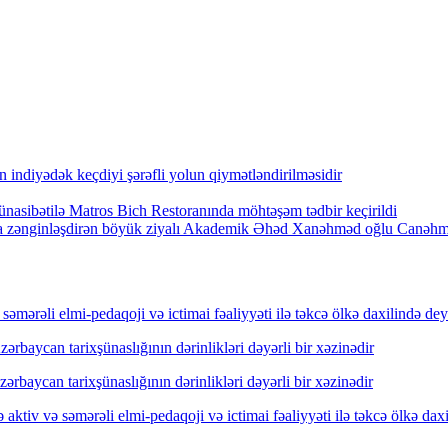
indiyədək keçdiyi şərəfli yolun qiymətləndirilməsidir
nasibətilə Matros Bich Restoranında möhtəşəm tədbir keçirildi
arla zənginləşdirən böyük ziyalı Akademik Əhəd Xanəhməd oğlu Canəh
mərəli elmi-pedaqoji və ictimai fəaliyyəti ilə təkcə ölkə daxilində dey
rbaycan tarixşünaslığının dərinlikləri dəyərli bir xəzinədir
rbaycan tarixşünaslığının dərinlikləri dəyərli bir xəzinədir
ktiv və səmərəli elmi-pedaqoji və ictimai fəaliyyəti ilə təkcə ölkə dax