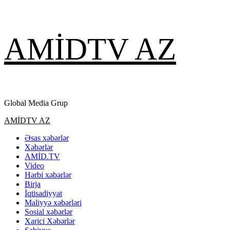
Skip
AMİDTV AZ
to
content
Global Media Grup
Primary
AMİDTV AZ
Menu
Əsas xəbərlər
Xəbərlər
AMİD.TV
Video
Hərbi xəbərlər
Birja
İqtisadiyyat
Maliyyə xəbərləri
Sosial xəbərlər
Xarici Xəbərlər