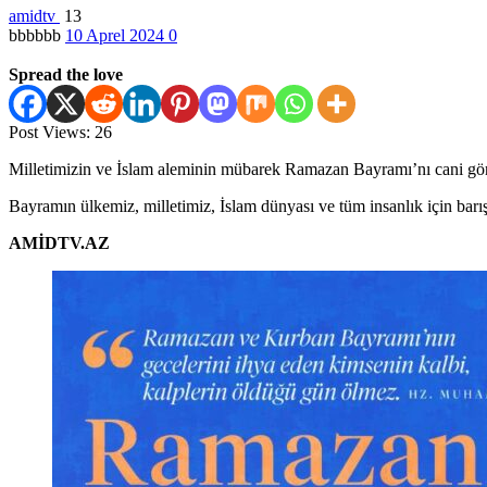
amidtv
13
bbbbbb
10 Aprel 2024
0
Spread the love
Post Views:
26
Milletimizin ve İslam aleminin mübarek Ramazan Bayramı’nı cani gö
Bayramın ülkemiz, milletimiz, İslam dünyası ve tüm insanlık için barış
AMİDTV.AZ