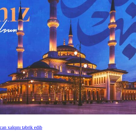
n xalqını təbrik edib