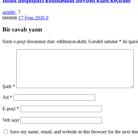
İnsan hüquqları komitəsinin növbəti iclası keçirilib
amidtv
7
bbbbbb
17 İyun 2026
0
Bir cavab yazın
Sizin e-poçt ünvanınız dərc edilməyəcəkdir.
Gərəkli sahələr
*
ilə işar
Şərh
*
Ad
*
E-poçt
*
Veb sayt
Save my name, email, and website in this browser for the next ti