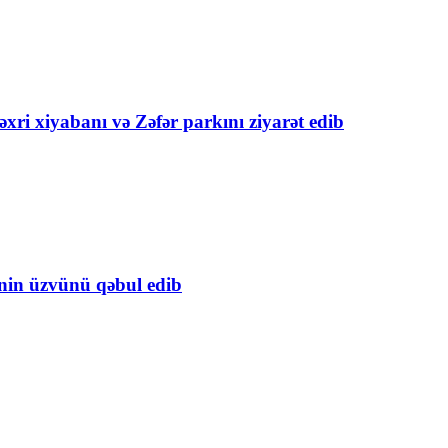
xri xiyabanı və Zəfər parkını ziyarət edib
inin üzvünü qəbul edib