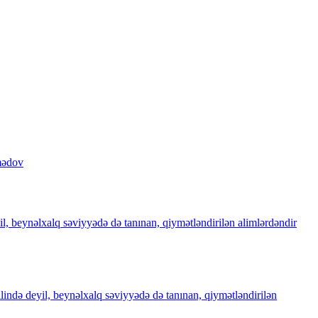
mədov
il, beynəlxalq səviyyədə də tanınan, qiymətləndirilən alimlərdəndir
ilində deyil, beynəlxalq səviyyədə də tanınan, qiymətləndirilən