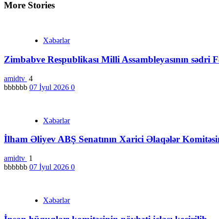
More Stories
Xəbərlər
Zimbabve Respublikası Milli Assambleyasının sədri Fə
amidtv
4
bbbbbb
07 İyul 2026
0
Xəbərlər
İlham Əliyev ABŞ Senatının Xarici Əlaqələr Komitəs
amidtv
1
bbbbbb
07 İyul 2026
0
Xəbərlər