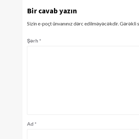
Bir cavab yazın
Sizin e-poçt ünvanınız dərc edilməyəcəkdir.
Gərəkli 
Şərh
*
Ad
*