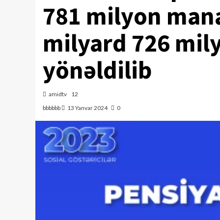
781 milyon mana
milyard 726 mil
yönəldilib
amidtv
12
bbbbbb
13 Yanvar 2024
0