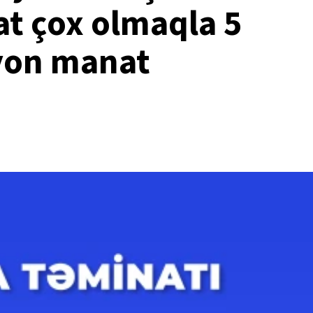
t çox olmaqla 5
yon manat