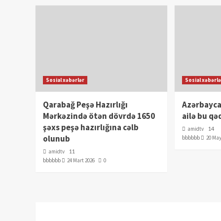
Sosial xəbərlər
Sosial xəbərl
Qarabağ Peşə Hazırlığı
Azərbayca
Mərkəzində ötən dövrdə 1650
ailə bu qə
şəxs peşə hazırlığına cəlb
amidtv
14
olunub
bbbbbb
20 May
amidtv
11
bbbbbb
24 Mart 2026
0