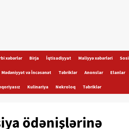
bi xəbərlər
Birja
İqtisadiyyat
Maliyyə xəbərləri
Sosi
Mədəniyyət və İncəsənət
Təbriklər
Anonslar
Elanlar
eqoriyasız
Kulinariya
Nekroloq
Təbriklər
siya ödənişlərinə