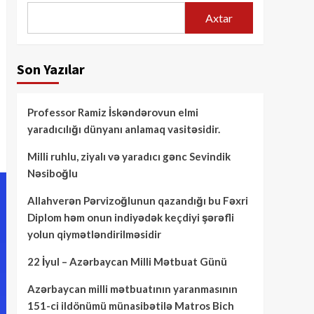
Axtar
Son Yazılar
Professor Ramiz İskəndərovun elmi
yaradıcılığı dünyanı anlamaq vasitəsidir.
Milli ruhlu, ziyalı və yaradıcı gənc Sevindik
Nəsiboğlu
Allahverən Pərvizoğlunun qazandığı bu Fəxri
Diplom həm onun indiyədək keçdiyi şərəfli
yolun qiymətləndirilməsidir
22 İyul – Azərbaycan Milli Mətbuat Günü
Azərbaycan milli mətbuatının yaranmasının
151-ci ildönümü münasibətilə Matros Bich