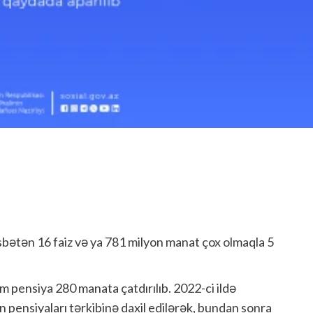
isbətən 16 faiz və ya 781 milyon manat çox olmaqla 5
m pensiya 280 manata çatdırılıb. 2022-ci ildə
n pensiyaları tərkibinə daxil edilərək, bundan sonra