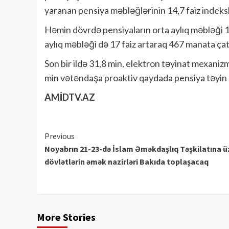
yaranan pensiya məbləğlərinin 14,7 faiz indeksl
Həmin dövrdə pensiyaların orta aylıq məbləği 1
aylıq məbləği də 17 faiz artaraq 467 manata çat
Son bir ildə 31,8 min, elektron təyinat mexaniz
min vətəndaşa proaktiv qaydada pensiya təyin
AMİDTV.AZ
Continue
Previous
Noyabrın 21-23-də İslam Əməkdaşlıq Təşkilatına ü
Reading
dövlətlərin əmək nazirləri Bakıda toplaşacaq
More Stories