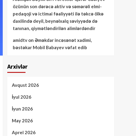
özünün son dərəcə aktiv və səmərəli elmi-
pedaqoji və ictimai fəaliyyəti ilə təkcə ölkə
daxilində deyil, beynəlxalq səviyyədə də
tanınan, qiymətləndirilən alimlərdəndir
amidtv
on
Əməkdar incəsənət xadimi,
bəstəkar Mobil Babayev vəfat edib
Arxivlər
Avqust 2026
İyul 2026
İyun 2026
May 2026
Aprel 2026