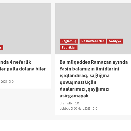
Sağlamlıq
Sosial xəbərlər
Səhiyyə
ər
Təbriklər
nda 4 nəfərlik
Bu müqəddəs Ramazan ayında
dər pulla dolana bilər
Yasin balamızın ümidlərini
işıqlandıraq, sağlığına
qovuşması üçün
 2025
0
dualarımızı,qayğımızı
əsirgəməyək
amidtv
10
bbbbbb
30 Mart 2025
0