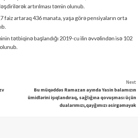
əşdirilərək artırılması təmin olunub.
7 faiz artaraq 436 manata, yaşa görə pensiyaların orta
ıb.
minin tətbiqinə başlandığı 2019-cu ilin əvvəlindən isə 102
 olunub.
Next
zv
Bu müqəddəs Ramazan ayında Yasin balamızın
ümidlərini işıqlandıraq, sağlığına qovuşması üçün
dualarımızı,qayğımızı əsirgəməyək