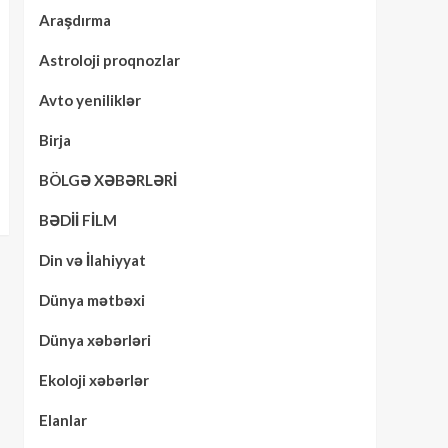
Araşdırma
Astroloji proqnozlar
Avto yeniliklər
Birja
BÖLGƏ XƏBƏRLƏRİ
BƏDİİ FİLM
Din və İlahiyyat
Dünya mətbəxi
Dünya xəbərləri
Ekoloji xəbərlər
Elanlar