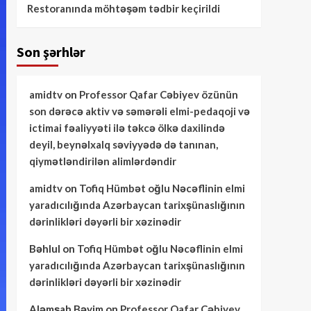
Restoranında möhtəşəm tədbir keçirildi
Son şərhlər
amidtv
on
Professor Qafar Cəbiyev özünün
son dərəcə aktiv və səmərəli elmi-pedaqoji və
ictimai fəaliyyəti ilə təkcə ölkə daxilində
deyil, beynəlxalq səviyyədə də tanınan,
qiymətləndirilən alimlərdəndir
amidtv
on
Tofiq Hümbət oğlu Nəcəflinin elmi
yaradıcılığında Azərbaycan tarixşünaslığının
dərinlikləri dəyərli bir xəzinədir
Bəhlul
on
Tofiq Hümbət oğlu Nəcəflinin elmi
yaradıcılığında Azərbaycan tarixşünaslığının
dərinlikləri dəyərli bir xəzinədir
Aləmşah Bəyim
on
Professor Qafar Cəbiyev