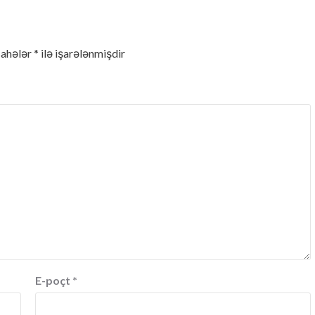
sahələr
*
ilə işarələnmişdir
E-poçt
*