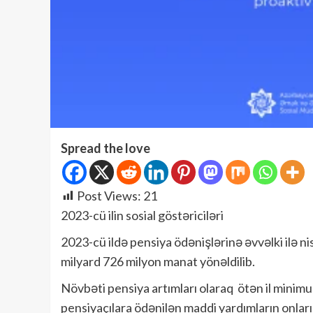
Spread the love
Post Views:
21
2023-cü ilin sosial göstəriciləri
2023-cü ildə pensiya ödənişlərinə əvvəlki ilə n
milyard 726 milyon manat yönəldilib.
Növbəti pensiya artımları olaraq ötən il minimu
pensiyaçılara ödənilən maddi yardımların onları