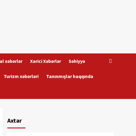
al xəbərlər
Xarici Xəbərlər
Səhiyyə
Turizm xəbərləri
Tanınmışlar haqqında
Axtar