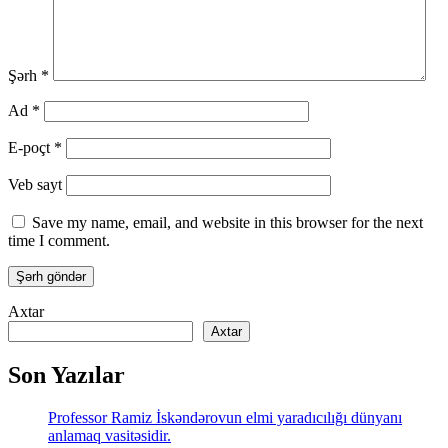
Şərh
*
Ad
*
E-poçt
*
Veb sayt
Save my name, email, and website in this browser for the next
time I comment.
Axtar
Axtar
Son Yazılar
Professor Ramiz İskəndərovun elmi yaradıcılığı dünyanı
anlamaq vasitəsidir.