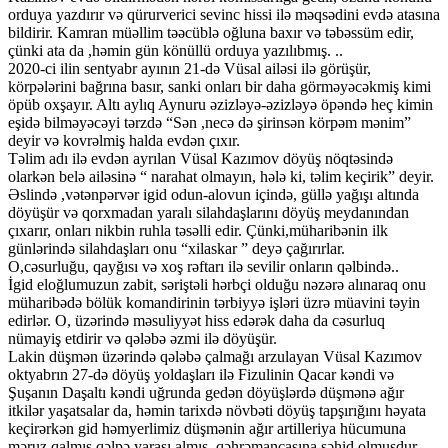
orduya yazdırır və qürurverici sevinc hissi ilə məqsədini evdə atasına
bildirir. Kamran müəllim təəcüblə oğluna baxır və təbəssüm edir,
çünki ata da ,həmin gün könüllü orduya yazılıbmış. ..
2020-ci ilin sentyabr ayının 21-də Vüsal ailəsi ilə görüşür,
körpələrini bağrına basır, sanki onları bir daha görməyəcəkmiş kimi
öpüb oxşayır. Altı aylıq Aynuru əzizləyə-əzizləyə öpəndə heç kimin
eşidə bilməyəcəyi tərzdə “Sən ,necə də şirinsən körpəm mənim”
deyir və kovrəlmiş halda evdən çıxır.
Təlim adı ilə evdən ayrılan Vüsal Kazımov döyüş nöqtəsində
olarkən belə ailəsinə “ narahat olmayın, hələ ki, təlim keçirik” deyir.
Əslində ,vətənpərvər igid odun-alovun içində, güllə yağışı altında
döyüşür və qorxmadan yaralı silahdaşlarını döyüş meydanından
çıxarır, onları nikbin ruhla təsəlli edir. Çünki,müharibənin ilk
günlərində silahdaşları onu “xilaskar ” deyə çağırırlar.
O,cəsurluğu, qayğısı və xoş rəftarı ilə sevilir onların qəlbində..
İgid eloğlumuzun zabit, səriştəli hərbçi olduğu nəzərə alınaraq onu
müharibədə bölük komandirinin tərbiyyə işləri üzrə müavini təyin
edirlər. O, üzərində məsuliyyət hiss edərək daha da cəsurluq
nümayiş etdirir və qələbə əzmi ilə döyüşür.
Lakin düşmən üzərində qələbə çalmağı arzulayan Vüsal Kazımov
oktyabrın 27-də döyüş yoldaşları ilə Fizulinin Qacar kəndi və
Şuşanın Daşaltı kəndi uğrunda gedən döyüşlərdə düşmənə ağır
itkilər yaşatsalar da, həmin tarixdə növbəti döyüş tapşırığını həyata
keçirərkən gid həmyerlimiz düşmənin ağır artilleriya hücumuna
məruz qalmış qəlpə yarası almış, qəhrəmancasına şəhid olmuşdur.