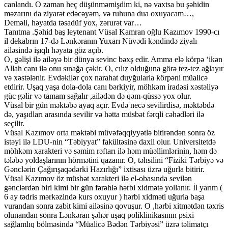
canlandı. O zaman heç düşünməmişdim ki, nə vaxtsa bu şəhidin
məzarını da ziyarət edəcəyəm, və ruhuna dua oxuyacam…,
Deməli, həyatda təsadüf yox, zərurət var…
Tanıtma .Şəhid baş leytenant Vüsal Kamran oğlu Kazımov 1990-cı
il dekabrın 17-də Lənkəranın Yuxarı Nüvədi kəndində ziyalı
ailəsində işıqlı həyata göz açıb.
O, gəlişi ilə ailəyə bir dünya sevinc bəxş edir. Amma elə körpə ‘ikən
Allah canı ilə onu sınağa çəkir. O, cılız olduğuna görə tez-tez ağlayır
və xəstələnir. Evdəkilər çox narahat duyğularla körpəni müalicə
etdirir. Uşaq yaşa dola-dola canı bərkiyir, möhkəm iradəsi xəstəliyə
güc gəlir və tamam sağalır ,ailədən də qəm-qüssə yox olur.
Vüsal bir gün məktəbə ayaq açır. Evdə necə sevilirdisə, məktəbdə
də, yaşıdları arasında sevilir və hətta müsbət fərqli cəhədləri ilə
seçilir.
Vüsal Kazımov orta məktəbi müvəfəqqiyyətlə bitirəndən sonra öz
istəyi ilə LDU-nin “Təbiyyat” fakültəsinə daxil olur. Universitetdə
möhkəm xarakteri və səmim rəftarı ilə həm müəllimlərinin, həm də
tələbə yoldaşlarının hörmətini qazanır. O, təhsilini “Fiziki Tərbiyə və
Gənclərin Çağırışaqədərki Hazırlığı” ixtisası üzrə uğurla bitirir.
Vüsal Kazımov öz müsbət xarakteri ilə el-obasında sevilən
gənclərdən biri kimi bir gün fərəhlə hərbi xidmətə yollanır. İl yarım (
6 ay tədris mərkəzində kurs oxuyur ) hərbi xidməti uğurla başa
vurandan sonra zabit kimi ailəsinə qovuşur. O ,hərbi xitmətdən təxris
olunandan sonra Lənkəran şəhər uşaq poliklinikasının psixi
sağlamlıq bölməsində “Müalicə Bədən Tərbiyəsi” üzrə təlimatçı