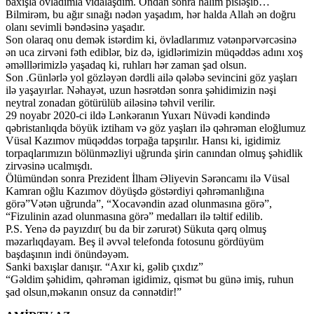
baxışla övladımla vidalaşdım. Ondan sonra halım pisləşib…
Bilmirəm, bu ağır sınağı nədən yaşadım, hər halda Allah ən doğru
olanı sevimli bəndəsinə yaşadır.
Son olaraq onu demək istərdim ki, övladlarımız vətənpərvərcəsinə
ən uca zirvəni fəth ediblər, biz də, igidlərimizin müqəddəs adını xoş
əməlllərimizlə yaşadaq ki, ruhları hər zaman şad olsun.
Son .Günlərlə yol gözləyən dərdli ailə qələbə sevincini göz yaşları
ilə yaşayırlar. Nəhayət, uzun həsrətdən sonra şəhidimizin nəşi
neytral zonadan götürülüb ailəsinə təhvil verilir.
29 noyabr 2020-ci ildə Lənkəranın Yuxarı Nüvədi kəndində
qəbristanlıqda böyük iztiham və göz yaşları ilə qəhrəman eloğlumuz
Vüsal Kazımov müqəddəs torpağa tapşırılır. Hansı ki, igidimiz
torpaqlarımızın bölünməzliyi uğrunda şirin canından olmuş şəhidlik
zirvəsinə ucalmışdı.
Ölümündən sonra Prezident İlham Əliyevin Sərəncamı ilə Vüsal
Kamran oğlu Kazımov döyüşdə göstərdiyi qəhrəmanlığına
görə”Vətən uğrunda”, “Xocavəndin azad olunmasına görə”,
“Fizulinin azad olunmasına görə” medalları ilə təltif edilib.
P.S. Yenə də payızdır( bu da bir zərurət) Sükuta qərq olmuş
məzarlıqdayam. Beş il əvvəl telefonda fotosunu gördüyüm
başdaşının indi önündəyəm.
Sanki baxışlar danışır. “Axır ki, gəlib çıxdız”
“Gəldim şəhidim, qəhrəman igidimiz, qismət bu günə imiş, ruhun
şad olsun,məkanın onsuz da cənnətdir!”