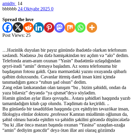
amidtv
14
bbbbbb
24 Oktyabr 2025
0
Spread the love
Post Views:
25
…Həzinlik duyulan bir payız günündə ibadətdə olarkən telefonum
səsləndi. Nədənsə ,bu dəfə həmişəkindən tez açdım və “alo” dedim.
Telefonda aram-aram oxunan “Yasin” ibadətimlə uzlaşdığından
qeyri-iradi “amin” deməyə başladım. Az sonra telefonuma bir
başdaşının fotosu gəldi. Qara mərmərdəki yazını oxuyanda qübarlı
qəlbim doluxsundu. Cavanlar itirmiş dərdi insan kimi içimdə
tanımadığım gəncə “ruhun şad olsun” dedim.
Zəng edən lənkərandan olan tanışım “bu , bizim şəhiddi, ondan da
yaza bilərsiz” deyəndə “ya qismət”deyə söylədim.
Həmin gündən aylar illərə qovuşdu.. Astara şəhidləri haqqında yazıb
tamamladığım kitab çap olundu. Təqdimatı da keçirildi. ..
Bu günlərdə bir təsadüfdən haqqında çox eşitdiyim təvazökar insan,
filologiya elmlər doktoru ,professor Kamran müəllimin oğlunun da,
şəhid olması barədə eşitdim və şəhidin şəkilini görəndə düşüncələrlə
“bu ki ,illər öncə məzarı başında oxunan “Yasinə” uzaqdan-uzağa
“amin” dediyim gəncdir” deyə ötən illər ani olaraq gözümdə