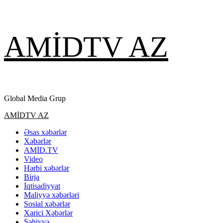
Skip
AMİDTV AZ
to
content
Global Media Grup
Primary
AMİDTV AZ
Menu
Əsas xəbərlər
Xəbərlər
AMİD.TV
Video
Hərbi xəbərlər
Birja
İqtisadiyyat
Maliyyə xəbərləri
Sosial xəbərlər
Xarici Xəbərlər
Səhiyyə