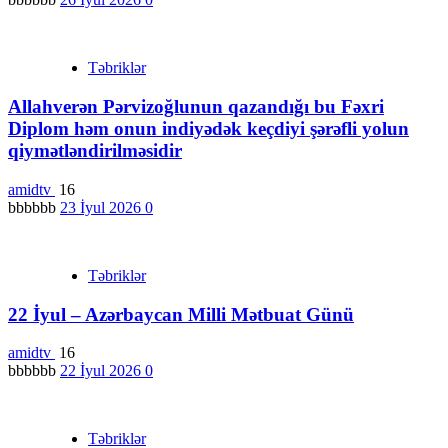
Təbriklər
Allahverən Pərvizoğlunun qazandığı bu Fəxri
Diplom həm onun indiyədək keçdiyi şərəfli yolun
qiymətləndirilməsidir
amidtv
16
bbbbbb
23 İyul 2026
0
Təbriklər
22 İyul – Azərbaycan Milli Mətbuat Günü
amidtv
16
bbbbbb
22 İyul 2026
0
Təbriklər