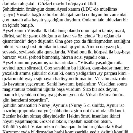
dərindən ah çəkdi. Gözləri məchul nöqtəyə dikildi…
Şəhidimizin ömür-gün dostu Aysel xanım (LDU-də müəllimə
işləyir) Vüsalla bağlı xatirələri dilə gətirəndə cütlüyün bir zamanlar
çox mənalı ailə həyatı yaşadığını duydum. Onların tale ulduzları bir
an içində barışıb.
Aysel xanım Vüsalla ilk dəfə tanış olanda onun qəlbi təmiz, mərd,
dürüst, saf bir gənc olduğunu anlayır və öz içində “bu oğlan elə
qismətimdir” deyə düşünür. Ona görə çox da fikirləşmədən razılığını
bildirir və xoşbəxt bir ailənin təməli qoyulur. Amma nə yazıq ki,
sevərək, sevilərək ailə qursalar da, Vüsal onu iki körpəsi ilə baş-başa
buraxır, vüsal şərbəti bitməmiş, hicran acısı yaşadır ona…
Aysel xanımın yaşanmış xatirələrindən.. “Vüsalla yaşadığım ailə
sevinci uzun sürmədi. Çox sarsıldım bu itkidən, qəm-kədər məni tez
yaxaladı amma şükürlər olsun ki, onun yadigarları ,ay parçası kimi –
qızlarım dünyaya sığmayan hədiyyəmdir mənim. Vüsalın əziz ruhu
ilə həyatımı yaşayıram. Sanki həyatımı işıqlandırır. Vüsaldan sonra
magistratura təhsilimi uğurla başa vurdum. Sizə bir söz deyim,
inanın ki, yenidən dünyaya gəlsəm ,yenə də Vüsalı özümə ömür-
gün həmdəmi seçərdim”.
Şəhidin əmanətləri Nuray ,Aynurla (Nuray 5-ci sinifdə, Aynur isə
hazırlıq qrupunda oxuyur) söhbətimiz şirin not üzərində kökləndi.
Bacılar həkim olmaq diləyindədir. Həkim ömrü insanlara ikinci
həyatı yaşatmaqdır. Gözəl diləkdir, inşallah nəsibləri olsun.
Könüllü şəhid. Vətənimizin üstünə qara buludlar çökəndə Vüsal
Kazımov evdə bildirmədən hərbi komissarlığa gedir, özünü könüllü