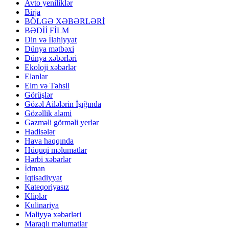
Avto yeniliklər
Birja
BÖLGƏ XƏBƏRLƏRİ
BƏDİİ FİLM
Din və İlahiyyat
Dünya mətbəxi
Dünya xəbərləri
Ekoloji xəbərlər
Elanlar
Elm və Təhsil
Görüşlər
Gözəl Ailələrin İşığında
Gözəllik aləmi
Gəzməli görməli yerlər
Hadisələr
Hava haqqında
Hüquqi məlumatlar
Hərbi xəbərlər
İdman
İqtisadiyyat
Kateqoriyasız
Kliplər
Kulinariya
Maliyyə xəbərləri
Maraqlı məlumatlar