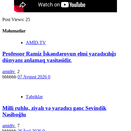
Post Views:
25
Məlumatlar
AMİD.TV
Professor Ramiz İskəndərovun elmi yaradıcılığı
dünyanı anlamaq vasitəsidir.
amidtv
2
bbbbbb
07 Avqust 2026
0
Təbriklər
Milli ruhlu, ziyalı və yaradıcı gənc Sevindik
Nəsiboğlu
amidtv
7
bbbbbb
26 İyul 2026
0