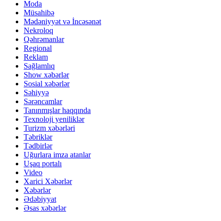
Moda
Müsahibə
Mədəniyyət və İncəsənət
Nekroloq
Qəhrəmanlar
Regional
Reklam
Sağlamlıq
Show xəbərlər
Sosial xəbərlər
Səhiyyə
Sərəncamlar
Tanınmışlar haqqında
Texnoloji yeniliklər
Turizm xəbərləri
Təbriklər
Tədbirlər
Uğurlara imza atanlar
Uşaq portalı
Video
Xarici Xəbərlər
Xəbərlər
Ədəbiyyat
Əsas xəbərlər