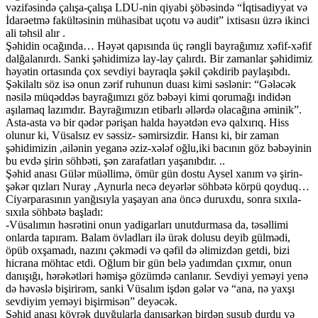
vəzifəsində çalışa-çalışa LDU-nin qiyabi şöbəsində “İqtisadiyyat və
İdarəetmə fakültəsinin mühasibat uçotu və audit” ixtisasıı üzrə ikinci
ali təhsil alır .
Şəhidin ocağında… Həyət qapısında üç rəngli bayrağımız xəfif-xəfif
dalğalanırdı. Sanki şəhidimizə lay-lay çalırdı. Bir zamanlar şəhidimiz
həyətin ortasında çox sevdiyi bayraqla şəkil çəkdirib paylaşıbdı.
Şəkilaltı söz isə onun zərif ruhunun duası kimi səslənir: “Gələcək
nəsilə müqəddəs bayrağımızı göz bəbəyi kimi qorumağı indidən
aşılamaq lazımdır. Bayrağımızın etibarlı əllərdə olacağına əminik”.
Asta-asta və bir qədər pərişan halda həyətdən evə qalxırıq. Hiss
olunur ki, Vüsalsız ev səssiz- səmirsizdir. Hansı ki, bir zaman
şəhidimizin ,ailənin yeganə əziz-xələf oğlu,iki bacının göz bəbəyinin
bu evdə şirin söhbəti, şən zarafatları yaşanıbdır. ..
Şəhid anası Gülər müəllimə, ömür gün dostu Aysel xanım və şirin-
şəkər qızları Nuray ,Aynurla necə deyərlər söhbətə körpü qoyduq…
Ciyərparasının yanğısıyla yaşayan ana öncə duruxdu, sonra sıxıla-
sıxıla söhbətə başladı:
-Vüsalımın həsrətini onun yadigarları unutdurmasa da, təsəllimi
onlarda tapıram. Balam övladları ilə ürək dolusu deyib gülmədi,
öpüb oxşamadı, nazını çəkmədi və qəfil də əlimizdən getdi, bizi
hicrana möhtac etdi. Oğlum bir gün belə yadımdan çıxmır, onun
danışığı, hərəkətləri həmişə gözümdə canlanır. Sevdiyi yeməyi yenə
də həvəslə bişirirəm, sanki Vüsalım işdən gələr və “ana, nə yaxşı
sevdiyim yeməyi bişirmisən” deyəcək.
Şəhid anası kövrək duyğularla danışarkən birdən susub durdu və