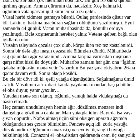
Bəli, biz ata-bala çox mehriban dost idik. Bu gün isə sanki qanadı
qırılmış quşam. Amma qürurum da, hədsizdir. Xoş halıma ki,
oğlumun vətənpərvər igid kimi tarixdə izi qaldı.
Vüsal hərbi xidmətə getməyə bilərdi. Qulaq pərdəsində qüsur var
idi. Lakin o, həkimə məcburən sağlam olduğunu yazdırmışdı. Eyni
zamanda 44 günlük Vətən müharibəsində də, könüllü orduya
yazılmışdı. Belə xoşməramlı hərəkət yalnız Vətənə qəlbən bağlı olan
igidlərdə olur.
Vüsalın taleyində qəzalar çox olub, körpə ikən tez-tez xəstələnirdi.
Sonra bir dəfə ağır maşın qəzasında ölümdən döndü. Müharibədə
sağ qolundan ağır yaralanıbdı. Amma fərqinə varmadan düşmənə
qarşı nifrət hissi ilə döyüşüb. Müharibə zamanı hər gün ona “İgidim,
qələbə müjdəsini mənə yetir “yazırdım Bu yazışma oktyabrın 26-na
qədər davam etdi. Sonra əlaqə kəsildi.
Bu elə bir dövr idi ki, qəfil yatağa düşmüşdüm. Sağalmağıma ümid
az idi. Vüsalımın acı xəbəri kəndə yayılanda məndən başqa bütün
el-oba duyur, yanır ,yaxılır…
Yaradan mənə son olaraq, oğlumla yanıqlı halda vidalaşmağı da
nəsib etmədi.
Heç zaman unudulmayan həmin ağır ,dözülməz mənzərə indi
danışdıqca gözümdə canlanır. Mən yataqda idim. Bayırda isə vay-
şivən qopurdu. Nəfəs almaq üçün süni oksigen aparatı ağzımda
olduğundan səs çıxara bilmirdim. Pəncərə açıq idi, zorla yastığa
dirsəkləndim. Oğlumun cənazəsi çox sevdiyi üçrəngli bayrağa
bükülmüş idi. Cənazəni el -oba,distları qaldıranda cəmi üç saniyəlik