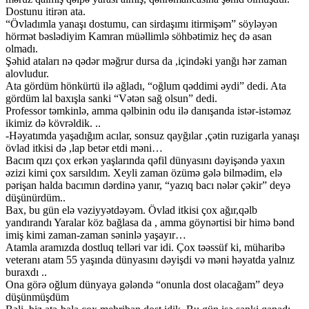
Dostunu itirən ata.
“Övladımla yanaşı dostumu, can sirdaşımı itirmişəm” söyləyən
hörmət bəslədiyim Kamran müəllimlə söhbətimiz heç də asan
olmadı.
Şəhid ataları nə qədər məğrur dursa da ,içindəki yanğı hər zaman
alovludur.
Ata gördüm hönkürtü ilə ağladı, “oğlum qəddimi əydi” dedi. Ata
gördüm lal baxışla sanki “Vətən sağ olsun” dedi.
Professor təmkinlə, amma qəlbinin odu ilə danışanda istər-istəməz
ikimiz də kövrəldik. ..
-Həyatımda yaşadığım acılar, sonsuz qayğılar ,çətin ruzigarla yanaşı
övlad itkisi də ,lap betər etdi məni…
Bacım qızı çox erkən yaşlarında qəfil dünyasını dəyişəndə yaxın
əzizi kimi çox sarsıldım. Xeyli zaman özümə gələ bilmədim, elə
pərişan halda bacımın dərdinə yanır, “yazıq bacı nələr çəkir” deyə
düşünürdüm..
Bax, bu gün elə vəziyyətdəyəm. Övlad itkisi çox ağır,qəlb
yandırandı Yaralar köz bağlasa da , amma göynərtisi bir himə bənd
imiş kimi zaman-zaman səninlə yaşayır…
Atamla aramızda dostluq telləri var idi. Çox təəssüf ki, müharibə
veteranı atam 55 yaşında dünyasını dəyişdi və məni həyatda yalnız
buraxdı ..
Ona görə oğlum dünyaya gələndə “onunla dost olacağam” deyə
düşünmüşdüm