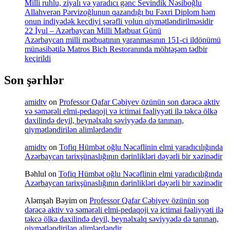
Milli ruhlu, ziyalı və yaradıcı gənc Sevindik Nəsiboğlu
Allahverən Pərvizoğlunun qazandığı bu Fəxri Diplom həm
onun indiyədək keçdiyi şərəfli yolun qiymətləndirilməsidir
22 İyul – Azərbaycan Milli Mətbuat Günü
Azərbaycan milli mətbuatının yaranmasının 151-ci ildönümü
münasibətilə Matros Bich Restoranında möhtəşəm tədbir
keçirildi
Son şərhlər
amidtv
on
Professor Qafar Cəbiyev özünün son dərəcə aktiv
və səmərəli elmi-pedaqoji və ictimai fəaliyyəti ilə təkcə ölkə
daxilində deyil, beynəlxalq səviyyədə də tanınan,
qiymətləndirilən alimlərdəndir
amidtv
on
Tofiq Hümbət oğlu Nəcəflinin elmi yaradıcılığında
Azərbaycan tarixşünaslığının dərinlikləri dəyərli bir xəzinədir
Bəhlul
on
Tofiq Hümbət oğlu Nəcəflinin elmi yaradıcılığında
Azərbaycan tarixşünaslığının dərinlikləri dəyərli bir xəzinədir
Aləmşah Bəyim
on
Professor Qafar Cəbiyev özünün son
dərəcə aktiv və səmərəli elmi-pedaqoji və ictimai fəaliyyəti ilə
təkcə ölkə daxilində deyil, beynəlxalq səviyyədə də tanınan,
qiymətləndirilən alimlərdəndir