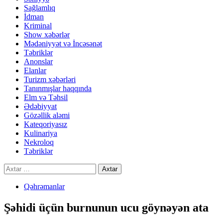
Sağlamlıq
İdman
Kriminal
Show xəbərlər
Mədəniyyət və İncəsənət
Təbriklər
Anonslar
Elanlar
Turizm xəbərləri
Tanınmışlar haqqında
Elm və Təhsil
Ədəbiyyat
Gözəllik aləmi
Kateqoriyasız
Kulinariya
Nekroloq
Təbriklər
Axtarış:
Qəhrəmanlar
Şəhidi üçün burnunun ucu göynəyən ata