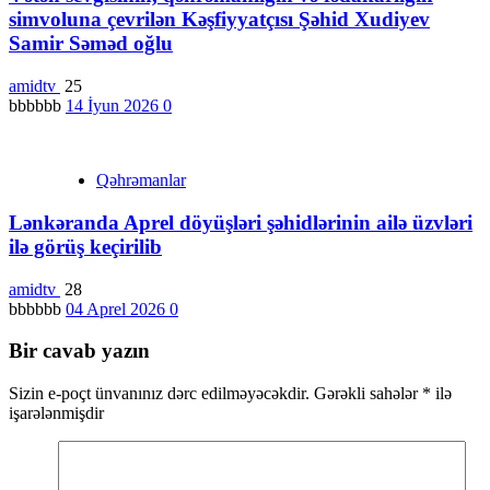
simvoluna çevrilən Kəşfiyyatçısı Şəhid Xudiyev
Samir Səməd oğlu
amidtv
25
bbbbbb
14 İyun 2026
0
Qəhrəmanlar
Lənkəranda Aprel döyüşləri şəhidlərinin ailə üzvləri
ilə görüş keçirilib
amidtv
28
bbbbbb
04 Aprel 2026
0
Bir cavab yazın
Sizin e-poçt ünvanınız dərc edilməyəcəkdir.
Gərəkli sahələr
*
ilə
işarələnmişdir