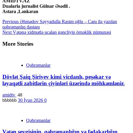
AMİDTV.AZ
Dualarla jurnalist Gülnar Əsədli .
Astara ,Lənkəran
Continue
Previous
Əhmədov Səyyadulla Rasim oğlu – Canı ilə yazılan
qəhrəmanlıq dastanı
Reading
Next
Vətənə xidmətlə ucalan gəncliyin örnəklik nümunəsi
More Stories
Qəhrəmanlar
Dövlət Şaiq Şiriyev kimi vicdanlı, peşəkar və
ləyaqətli zabitlərin çiyinləri üzərində möhkəmlənir.
amidtv
48
bbbbbb
30 İyun 2026
0
Qəhrəmanlar
Vətən sevgisinin, qəhrəmanlığın və fədakarlığın