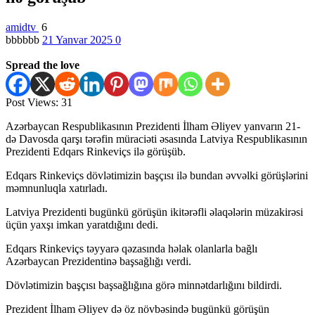
amidtv
6
bbbbbb
21 Yanvar 2025
0
Spread the love
Post Views:
31
Azərbaycan Respublikasının Prezidenti İlham Əliyev yanvarın 21-
də Davosda qarşı tərəfin müraciəti əsasında Latviya Respublikasının
Prezidenti Edqars Rinkeviçs ilə görüşüb.
Edqars Rinkeviçs dövlətimizin başçısı ilə bundan əvvəlki görüşlərini
məmnunluqla xatırladı.
Latviya Prezidenti bugünkü görüşün ikitərəfli əlaqələrin müzakirəsi
üçün yaxşı imkan yaratdığını dedi.
Edqars Rinkeviçs təyyarə qəzasında həlak olanlarla bağlı
Azərbaycan Prezidentinə başsağlığı verdi.
Dövlətimizin başçısı başsağlığına görə minnətdarlığını bildirdi.
Prezident İlham Əliyev də öz növbəsində bugünkü görüşün