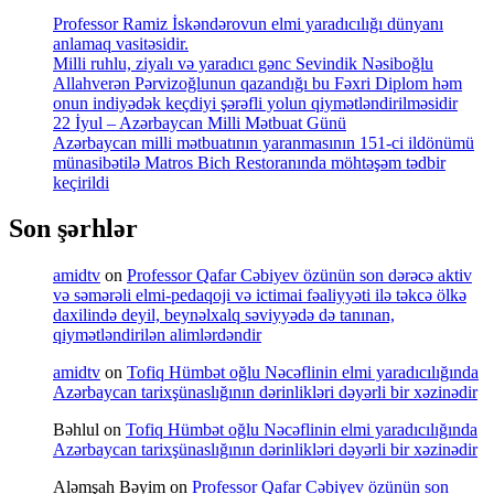
Professor Ramiz İskəndərovun elmi yaradıcılığı dünyanı
anlamaq vasitəsidir.
Milli ruhlu, ziyalı və yaradıcı gənc Sevindik Nəsiboğlu
Allahverən Pərvizoğlunun qazandığı bu Fəxri Diplom həm
onun indiyədək keçdiyi şərəfli yolun qiymətləndirilməsidir
22 İyul – Azərbaycan Milli Mətbuat Günü
Azərbaycan milli mətbuatının yaranmasının 151-ci ildönümü
münasibətilə Matros Bich Restoranında möhtəşəm tədbir
keçirildi
Son şərhlər
amidtv
on
Professor Qafar Cəbiyev özünün son dərəcə aktiv
və səmərəli elmi-pedaqoji və ictimai fəaliyyəti ilə təkcə ölkə
daxilində deyil, beynəlxalq səviyyədə də tanınan,
qiymətləndirilən alimlərdəndir
amidtv
on
Tofiq Hümbət oğlu Nəcəflinin elmi yaradıcılığında
Azərbaycan tarixşünaslığının dərinlikləri dəyərli bir xəzinədir
Bəhlul
on
Tofiq Hümbət oğlu Nəcəflinin elmi yaradıcılığında
Azərbaycan tarixşünaslığının dərinlikləri dəyərli bir xəzinədir
Aləmşah Bəyim
on
Professor Qafar Cəbiyev özünün son