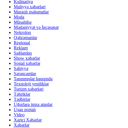
Kulinariya
Maliyyə xəbərləri
Maraqlı məlumatlar
Moda
Müsahibə
Mədəniyyət və İncəsənət
Nekroloq
Qəhrəmanlar
Regional
Reklam
Sağlamlıq
Show xəbərlər
Sosial xəbərlər
Səhiyyə
Sərəncamlar
Tanınmışlar haqqında
Texnoloji yeniliklər
Turizm xəbərləri
Təbriklər
Tədbirlər
Uğurlara imza atanlar
Uşaq portalı
Video
Xarici Xəbərlər
Xəbərlər