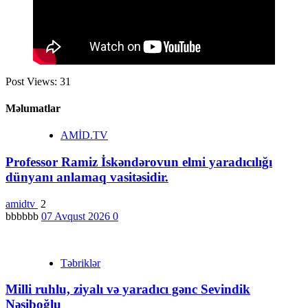
Post Views:
31
Məlumatlar
AMİD.TV
Professor Ramiz İskəndərovun elmi yaradıcılığı
dünyanı anlamaq vasitəsidir.
amidtv
2
bbbbbb
07 Avqust 2026
0
Təbriklər
Milli ruhlu, ziyalı və yaradıcı gənc Sevindik
Nəsiboğlu