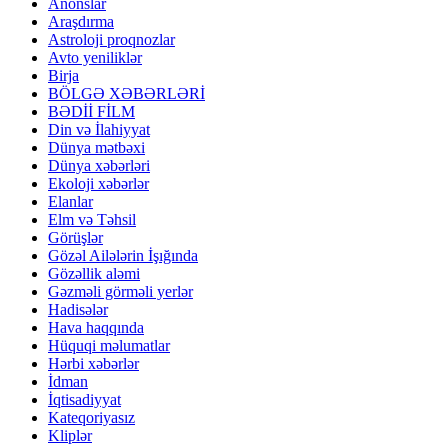
Anonslar
Araşdırma
Astroloji proqnozlar
Avto yeniliklər
Birja
BÖLGƏ XƏBƏRLƏRİ
BƏDİİ FİLM
Din və İlahiyyat
Dünya mətbəxi
Dünya xəbərləri
Ekoloji xəbərlər
Elanlar
Elm və Təhsil
Görüşlər
Gözəl Ailələrin İşığında
Gözəllik aləmi
Gəzməli görməli yerlər
Hadisələr
Hava haqqında
Hüquqi məlumatlar
Hərbi xəbərlər
İdman
İqtisadiyyat
Kateqoriyasız
Kliplər