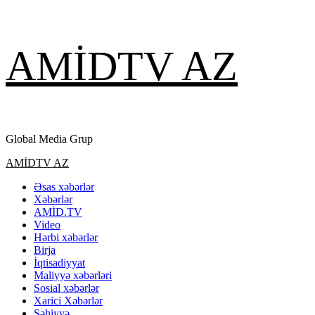
Skip
AMİDTV AZ
to
content
Global Media Grup
Primary
AMİDTV AZ
Menu
Əsas xəbərlər
Xəbərlər
AMİD.TV
Video
Hərbi xəbərlər
Birja
İqtisadiyyat
Maliyyə xəbərləri
Sosial xəbərlər
Xarici Xəbərlər
Səhiyyə