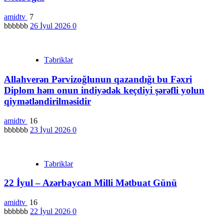
amidtv
7
bbbbbb
26 İyul 2026
0
Təbriklər
Allahverən Pərvizoğlunun qazandığı bu Fəxri
Diplom həm onun indiyədək keçdiyi şərəfli yolun
qiymətləndirilməsidir
amidtv
16
bbbbbb
23 İyul 2026
0
Təbriklər
22 İyul – Azərbaycan Milli Mətbuat Günü
amidtv
16
bbbbbb
22 İyul 2026
0