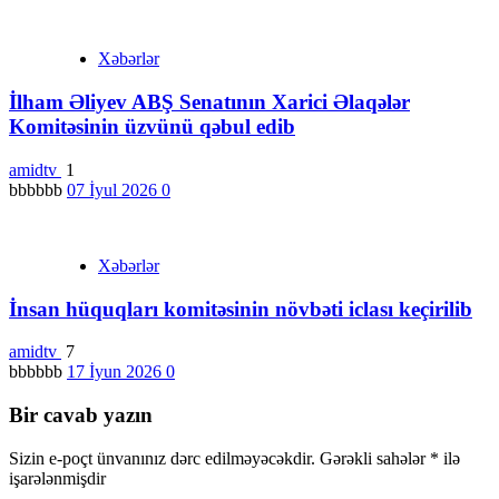
Xəbərlər
İlham Əliyev ABŞ Senatının Xarici Əlaqələr
Komitəsinin üzvünü qəbul edib
amidtv
1
bbbbbb
07 İyul 2026
0
Xəbərlər
İnsan hüquqları komitəsinin növbəti iclası keçirilib
amidtv
7
bbbbbb
17 İyun 2026
0
Bir cavab yazın
Sizin e-poçt ünvanınız dərc edilməyəcəkdir.
Gərəkli sahələr
*
ilə
işarələnmişdir