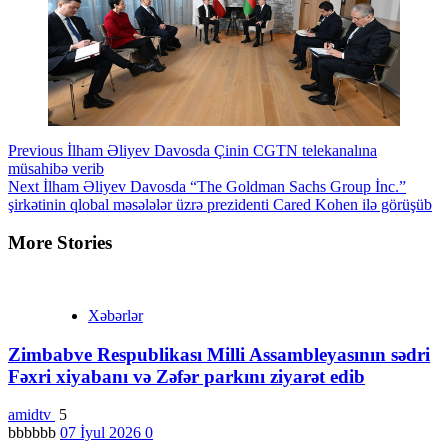
Continue
Previous
İlham Əliyev Davosda Çinin CGTN telekanalına
müsahibə verib
Reading
Next
İlham Əliyev Davosda “The Goldman Sachs Group İnc.”
şirkətinin qlobal məsələlər üzrə prezidenti Cared Kohen ilə görüşüb
More Stories
Xəbərlər
Zimbabve Respublikası Milli Assambleyasının sədri
Fəxri xiyabanı və Zəfər parkını ziyarət edib
amidtv
5
bbbbbb
07 İyul 2026
0