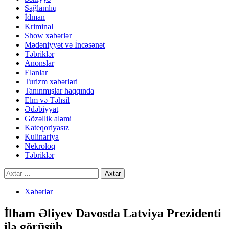
Sağlamlıq
İdman
Kriminal
Show xəbərlər
Mədəniyyət və İncəsənət
Təbriklər
Anonslar
Elanlar
Turizm xəbərləri
Tanınmışlar haqqında
Elm və Təhsil
Ədəbiyyat
Gözəllik aləmi
Kateqoriyasız
Kulinariya
Nekroloq
Təbriklər
Axtarış:
Xəbərlər
İlham Əliyev Davosda Latviya Prezidenti
ilə görüşüb