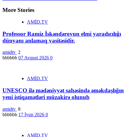
More Stories
AMİD.TV
Professor Ramiz İskəndərovun elmi yaradıcılığı
dünyanı anlamaq vasitəsidir.
amidtv
2
bbbbbb
07 Avqust 2026
0
AMİD.TV
UNESCO ilə mədəniyyət sahəsində əməkdaşlığın
yeni istiqamətləri müzakirə olunub
amidtv
8
bbbbbb
17 İyun 2026
0
AMİD.TV