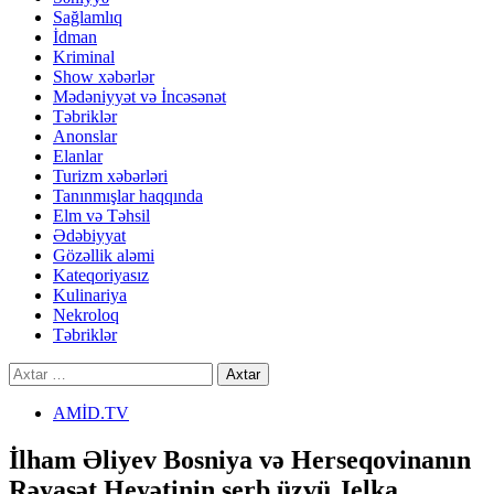
Sağlamlıq
İdman
Kriminal
Show xəbərlər
Mədəniyyət və İncəsənət
Təbriklər
Anonslar
Elanlar
Turizm xəbərləri
Tanınmışlar haqqında
Elm və Təhsil
Ədəbiyyat
Gözəllik aləmi
Kateqoriyasız
Kulinariya
Nekroloq
Təbriklər
Axtarış:
AMİD.TV
İlham Əliyev Bosniya və Herseqovinanın
Rəyasət Heyətinin serb üzvü Jelka