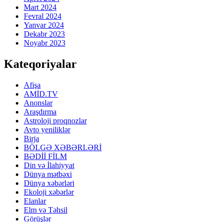
Mart 2024
Fevral 2024
Yanvar 2024
Dekabr 2023
Noyabr 2023
Kateqoriyalar
Afişa
AMİD.TV
Anonslar
Araşdırma
Astroloji proqnozlar
Avto yeniliklər
Birja
BÖLGƏ XƏBƏRLƏRİ
BƏDİİ FİLM
Din və İlahiyyat
Dünya mətbəxi
Dünya xəbərləri
Ekoloji xəbərlər
Elanlar
Elm və Təhsil
Görüşlər