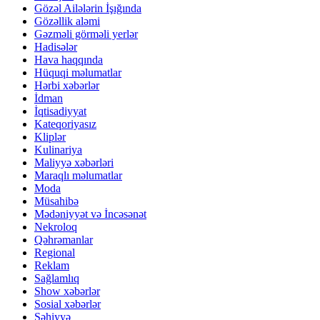
Gözəl Ailələrin İşığında
Gözəllik aləmi
Gəzməli görməli yerlər
Hadisələr
Hava haqqında
Hüquqi məlumatlar
Hərbi xəbərlər
İdman
İqtisadiyyat
Kateqoriyasız
Kliplər
Kulinariya
Maliyyə xəbərləri
Maraqlı məlumatlar
Moda
Müsahibə
Mədəniyyət və İncəsənət
Nekroloq
Qəhrəmanlar
Regional
Reklam
Sağlamlıq
Show xəbərlər
Sosial xəbərlər
Səhiyyə