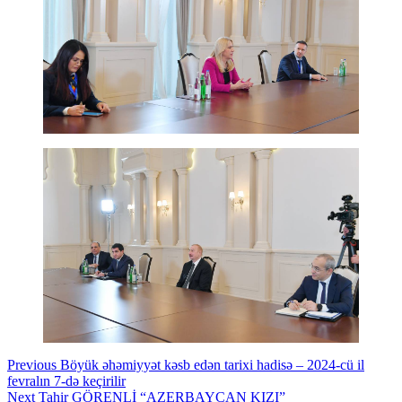
Continue
Previous
Böyük əhəmiyyət kəsb edən tarixi hadisə – 2024-cü il
fevralın 7-də keçirilir
Reading
Next
Tahir GÖRENLİ “AZERBAYCAN KIZI”