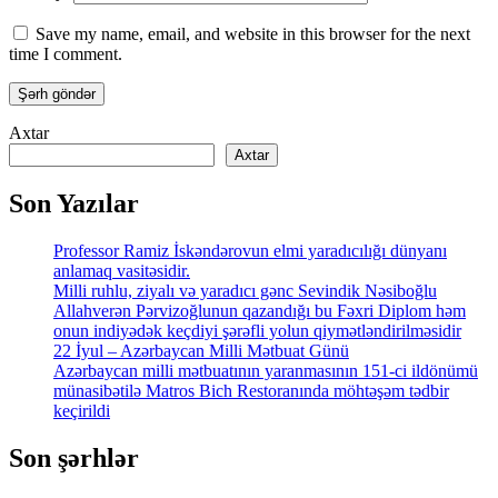
Save my name, email, and website in this browser for the next
time I comment.
Axtar
Axtar
Son Yazılar
Professor Ramiz İskəndərovun elmi yaradıcılığı dünyanı
anlamaq vasitəsidir.
Milli ruhlu, ziyalı və yaradıcı gənc Sevindik Nəsiboğlu
Allahverən Pərvizoğlunun qazandığı bu Fəxri Diplom həm
onun indiyədək keçdiyi şərəfli yolun qiymətləndirilməsidir
22 İyul – Azərbaycan Milli Mətbuat Günü
Azərbaycan milli mətbuatının yaranmasının 151-ci ildönümü
münasibətilə Matros Bich Restoranında möhtəşəm tədbir
keçirildi
Son şərhlər