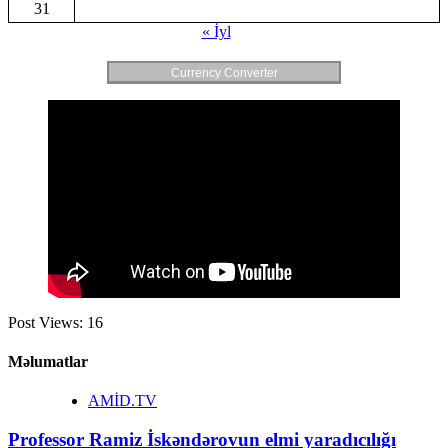
31
« İyl
Currency Converter
Post Views:
16
Məlumatlar
AMİD.TV
Professor Ramiz İskəndərovun elmi yaradıcılığı