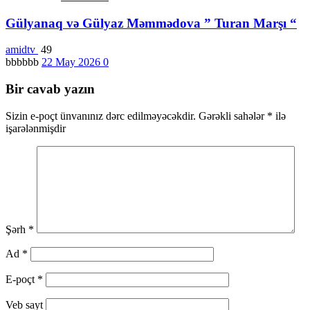
Gülyanaq və Gülyaz Məmmədova ” Turan Marşı “
amidtv
49
bbbbbb
22 May 2026
0
Bir cavab yazın
Sizin e-poçt ünvanınız dərc edilməyəcəkdir.
Gərəkli sahələr
*
ilə
işarələnmişdir
Şərh
*
Ad
*
E-poçt
*
Veb sayt