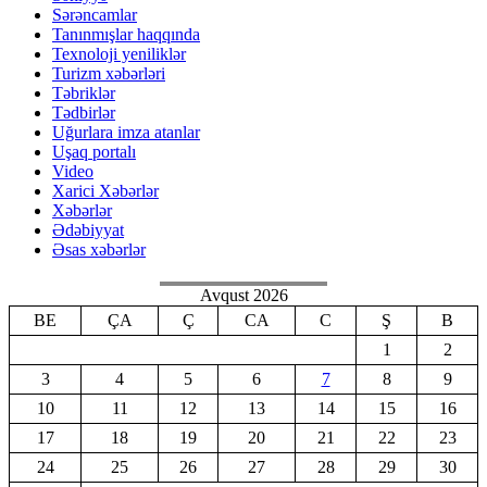
Sərəncamlar
Tanınmışlar haqqında
Texnoloji yeniliklər
Turizm xəbərləri
Təbriklər
Tədbirlər
Uğurlara imza atanlar
Uşaq portalı
Video
Xarici Xəbərlər
Xəbərlər
Ədəbiyyat
Əsas xəbərlər
Avqust 2026
BE
ÇA
Ç
CA
C
Ş
B
1
2
3
4
5
6
7
8
9
10
11
12
13
14
15
16
17
18
19
20
21
22
23
24
25
26
27
28
29
30