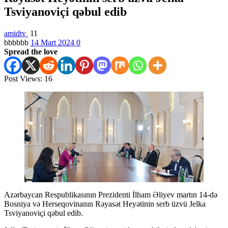
Tsviyanoviçi qəbul edib
amidtv
11
bbbbbb
14 Mart 2024
0
Spread the love
Post Views:
16
Azərbaycan Respublikasının Prezidenti İlham Əliyev martın 14-də
Bosniya və Herseqovinanın Rəyasət Heyətinin serb üzvü Jelka
Tsviyanoviçi qəbul edib.