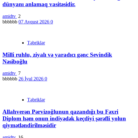
dünyanı anlamaq vasitəsidir.
amidtv
2
bbbbbb
07 Avqust 2026
0
Təbriklər
Milli ruhlu, ziyalı və yaradıcı gənc Sevindik
Nəsiboğlu
amidtv
7
bbbbbb
26 İyul 2026
0
Təbriklər
Allahverən Pərvizoğlunun qazandığı bu Fəxri
Diplom həm onun indiyədək keçdiyi şərəfli yolun
qiymətləndirilməsidir
amidtv
16