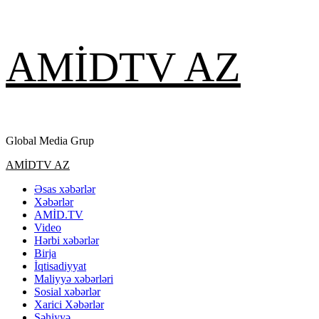
Skip
AMİDTV AZ
to
content
Global Media Grup
Primary
AMİDTV AZ
Menu
Əsas xəbərlər
Xəbərlər
AMİD.TV
Video
Hərbi xəbərlər
Birja
İqtisadiyyat
Maliyyə xəbərləri
Sosial xəbərlər
Xarici Xəbərlər
Səhiyyə