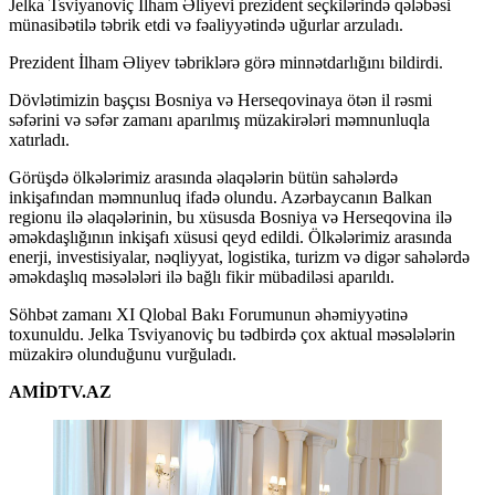
Jelka Tsviyanoviç İlham Əliyevi prezident seçkilərində qələbəsi
münasibətilə təbrik etdi və fəaliyyətində uğurlar arzuladı.
Prezident İlham Əliyev təbriklərə görə minnətdarlığını bildirdi.
Dövlətimizin başçısı Bosniya və Herseqovinaya ötən il rəsmi
səfərini və səfər zamanı aparılmış müzakirələri məmnunluqla
xatırladı.
Görüşdə ölkələrimiz arasında əlaqələrin bütün sahələrdə
inkişafından məmnunluq ifadə olundu. Azərbaycanın Balkan
regionu ilə əlaqələrinin, bu xüsusda Bosniya və Herseqovina ilə
əməkdaşlığının inkişafı xüsusi qeyd edildi. Ölkələrimiz arasında
enerji, investisiyalar, nəqliyyat, logistika, turizm və digər sahələrdə
əməkdaşlıq məsələləri ilə bağlı fikir mübadiləsi aparıldı.
Söhbət zamanı XI Qlobal Bakı Forumunun əhəmiyyətinə
toxunuldu. Jelka Tsviyanoviç bu tədbirdə çox aktual məsələlərin
müzakirə olunduğunu vurğuladı.
AMİDTV.AZ