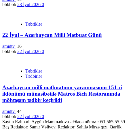
bbbbbb
23 İyul 2026
0
Təbriklər
22 İyul – Azərbaycan Milli Mətbuat Günü
amidtv
16
bbbbbb
22 İyul 2026
0
Təbriklər
Tədbirlər
Azərbaycan milli mətbuatının yaranmasının 151-ci
ildönümü münasibətilə Matros Bich Restoranında
möhtəşəm tədbir keçirildi
amidtv
44
bbbbbb
22 İyul 2026
0
Saytın Rəhbəri: Aygün Məmmədova - Əlaqə nömrə :051 565 55 59.
Baş Redaktor: Samir Vəliyev. Redaktor: Sahilə Mirzə qızı. Qarfik