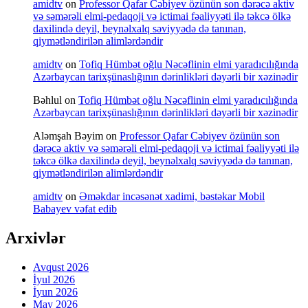
amidtv
on
Professor Qafar Cəbiyev özünün son dərəcə aktiv
və səmərəli elmi-pedaqoji və ictimai fəaliyyəti ilə təkcə ölkə
daxilində deyil, beynəlxalq səviyyədə də tanınan,
qiymətləndirilən alimlərdəndir
amidtv
on
Tofiq Hümbət oğlu Nəcəflinin elmi yaradıcılığında
Azərbaycan tarixşünaslığının dərinlikləri dəyərli bir xəzinədir
Bəhlul
on
Tofiq Hümbət oğlu Nəcəflinin elmi yaradıcılığında
Azərbaycan tarixşünaslığının dərinlikləri dəyərli bir xəzinədir
Aləmşah Bəyim
on
Professor Qafar Cəbiyev özünün son
dərəcə aktiv və səmərəli elmi-pedaqoji və ictimai fəaliyyəti ilə
təkcə ölkə daxilində deyil, beynəlxalq səviyyədə də tanınan,
qiymətləndirilən alimlərdəndir
amidtv
on
Əməkdar incəsənət xadimi, bəstəkar Mobil
Babayev vəfat edib
Arxivlər
Avqust 2026
İyul 2026
İyun 2026
May 2026