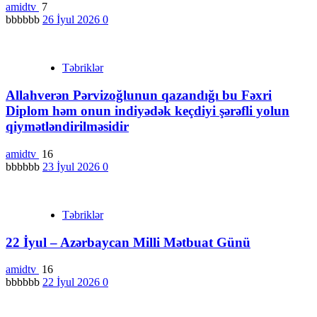
amidtv
7
bbbbbb
26 İyul 2026
0
Təbriklər
Allahverən Pərvizoğlunun qazandığı bu Fəxri
Diplom həm onun indiyədək keçdiyi şərəfli yolun
qiymətləndirilməsidir
amidtv
16
bbbbbb
23 İyul 2026
0
Təbriklər
22 İyul – Azərbaycan Milli Mətbuat Günü
amidtv
16
bbbbbb
22 İyul 2026
0