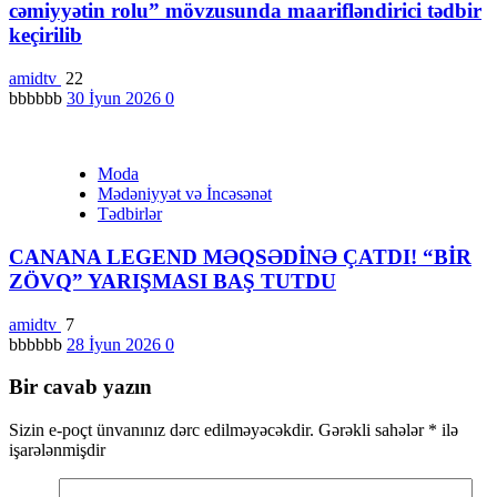
cəmiyyətin rolu” mövzusunda maarifləndirici tədbir
keçirilib
amidtv
22
bbbbbb
30 İyun 2026
0
Moda
Mədəniyyət və İncəsənət
Tədbirlər
CANANA LEGEND MƏQSƏDİNƏ ÇATDI! “BİR
ZÖVQ” YARIŞMASI BAŞ TUTDU
amidtv
7
bbbbbb
28 İyun 2026
0
Bir cavab yazın
Sizin e-poçt ünvanınız dərc edilməyəcəkdir.
Gərəkli sahələr
*
ilə
işarələnmişdir