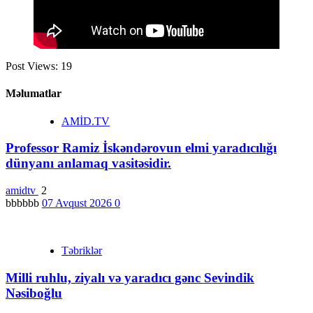
Post Views:
19
Məlumatlar
AMİD.TV
Professor Ramiz İskəndərovun elmi yaradıcılığı
dünyanı anlamaq vasitəsidir.
amidtv
2
bbbbbb
07 Avqust 2026
0
Təbriklər
Milli ruhlu, ziyalı və yaradıcı gənc Sevindik
Nəsiboğlu