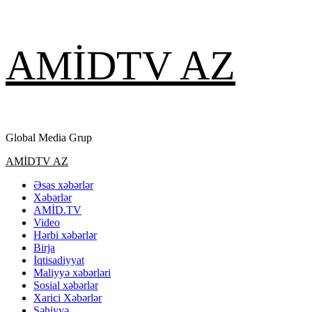
Skip
AMİDTV AZ
to
content
Global Media Grup
Primary
AMİDTV AZ
Menu
Əsas xəbərlər
Xəbərlər
AMİD.TV
Video
Hərbi xəbərlər
Birja
İqtisadiyyat
Maliyyə xəbərləri
Sosial xəbərlər
Xarici Xəbərlər
Səhiyyə