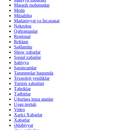
Maraqlı məlumatlar
Moda
Müsahibə
Mədəniyyət və İncəsənət
Nekroloq
Qəhrəmanlar
Regional
Reklam
Sağlamlıq
Show xəbərlər
Sosial xəbərlər
Səhiyyə
Sərəncamlar
Tanınmışlar haqqında
Texnoloji yeniliklər
Turizm xəbərləri
Təbriklər
Tədbirlər
Uğurlara imza atanlar
Uşaq portalı
Video
Xarici Xəbərlər
Xəbərlər
Ədəbiyyat