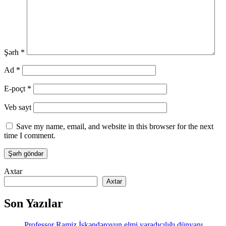
Şərh
*
Ad
*
E-poçt
*
Veb sayt
Save my name, email, and website in this browser for the next
time I comment.
Axtar
Axtar
Son Yazılar
Professor Ramiz İskəndərovun elmi yaradıcılığı dünyanı