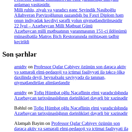
anlamaq vasitəsidir.
Milli ruhlu, ziyalı və yaradıcı gənc Sevindik Nəsiboğlu
Allahverən Pərvizoğlunun qazandığı bu Fəxri Diplom həm
onun indiyədək keçdiyi şərəfli yolun qiymətləndirilməsidir
22 İyul – Azərbaycan Milli Mətbuat Günü
Azərbaycan milli mətbuatının yaranmasının 151-ci ildönümü
münasibətilə Matros Bich Restoranında möhtəşəm tədbir
keçirildi
Son şərhlər
amidtv
on
Professor Qafar Cəbiyev özünün son dərəcə aktiv
və səmərəli elmi-pedaqoji və ictimai fəaliyyəti ilə təkcə ölkə
daxilində deyil, beynəlxalq səviyyədə də tanınan,
qiymətləndirilən alimlərdəndir
amidtv
on
Tofiq Hümbət oğlu Nəcəflinin elmi yaradıcılığında
Azərbaycan tarixşünaslığının dərinlikləri dəyərli bir xəzinədir
Bəhlul
on
Tofiq Hümbət oğlu Nəcəflinin elmi yaradıcılığında
Azərbaycan tarixşünaslığının dərinlikləri dəyərli bir xəzinədir
Aləmşah Bəyim
on
Professor Qafar Cəbiyev özünün son
dərəcə aktiv və səmərəli elmi-pedaqoji və ictimai fəaliyyəti ilə