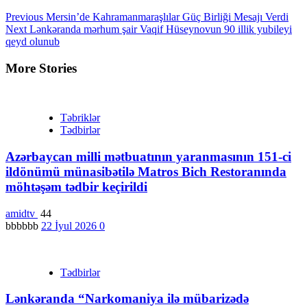
Continue
Previous
Mersin’de Kahramanmaraşlılar Güç Birliği Mesajı Verdi
Next
Lənkəranda mərhum şair Vaqif Hüseynovun 90 illik yubileyi
Reading
qeyd olunub
More Stories
Təbriklər
Tədbirlər
Azərbaycan milli mətbuatının yaranmasının 151-ci
ildönümü münasibətilə Matros Bich Restoranında
möhtəşəm tədbir keçirildi
amidtv
44
bbbbbb
22 İyul 2026
0
Tədbirlər
Lənkəranda “Narkomaniya ilə mübarizədə