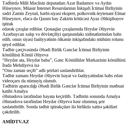
Tədbirdə Milli Məclisin deputatları Azər Badamov və Aydın
Hüseynov, Müasir İnternet Resurslarının İnkişafı İctimai Birliyinin
sədri Zamin Zeynal, hərbi-siyasi ekspert, polkovnik-leytenant Elmar
Hüseynov, eləcə də Qasım bəy Zakirin kötücəsi Ayaz Əlikişibəyov
iştirak
edərək çıxışlar ediblər. Qonaqlar çıxışlarında Heydər Əliyevin
Azərbaycan xalqı və dövlətçiliyi qarşısındakı xidmətlərindən bəhs
edib, onun siyasi fəaliyyətinin ölkənin inkişafındakı mühüm rolunu
qeyd ediblər.
Tədbir çərçivəsində Əbədi Birlik Gənclər İctimai Birliyinin
könüllüsü Könül Əliyeva
“Heydər ata, Heydər baba”, Gənc Könüllülər Mərkəzinin könüllüsü
İradə Mehdiyeva isə
“Onu zaman seçib” adlı şeirləri səsləndiriblər.
Tədbir zamanı Heydər Əliyevin həyat və fəaliyyətindən bəhs edən
videoçarx da nümayiş olunub.
Tədbirin aparıcılığı Əbədi Birlik Gənclər İctimai Birliyinin mətbuat
katibi Amalya
Əhmədova tərəfindən həyata keçirilib. Tədbirin sonunda Amalya
Əhmədova tərəfindən Heydər Əliyevə həsr olunmuş şeir
səsləndirilib. Sonda tədbir iştirakçıları ilə birlikdə xatirə şəkilləri
çəkdirilib.
AMİDTV.AZ