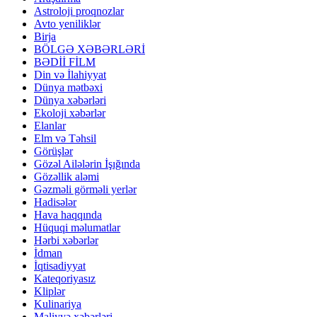
Astroloji proqnozlar
Avto yeniliklər
Birja
BÖLGƏ XƏBƏRLƏRİ
BƏDİİ FİLM
Din və İlahiyyat
Dünya mətbəxi
Dünya xəbərləri
Ekoloji xəbərlər
Elanlar
Elm və Təhsil
Görüşlər
Gözəl Ailələrin İşığında
Gözəllik aləmi
Gəzməli görməli yerlər
Hadisələr
Hava haqqında
Hüquqi məlumatlar
Hərbi xəbərlər
İdman
İqtisadiyyat
Kateqoriyasız
Kliplər
Kulinariya
Maliyyə xəbərləri