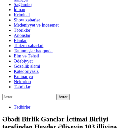
Sağlamlıq
İdman
Kriminal
Show xəbərlər
Mədəniyyət və İncəsənət
Təbriklər
Anonslar
Elanlar
Turizm xəbərləri
Tanınmışlar haqqında
Elm və Təhsil
Ədəbiyyat
Gözəllik aləmi
Kateqoriyasız
Kulinariya
Nekroloq
Təbriklər
Axtarış:
Tədbirlər
Əbədi Birlik Gənclər İctimai Birliyi
tərəfindən Heydər Əliyevin 103 illiyinə