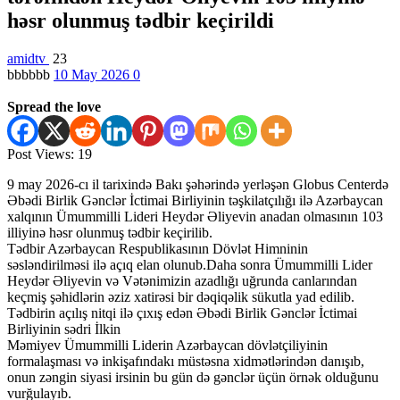
həsr olunmuş tədbir keçirildi
amidtv
23
bbbbbb
10 May 2026
0
Spread the love
Post Views:
19
9 may 2026-cı il tarixində Bakı şəhərində yerləşən Globus Centerdə
Əbədi Birlik Gənclər İctimai Birliyinin təşkilatçılığı ilə Azərbaycan
xalqının Ümummilli Lideri Heydər Əliyevin anadan olmasının 103
illiyinə həsr olunmuş tədbir keçirilib.
Tədbir Azərbaycan Respublikasının Dövlət Himninin
səsləndirilməsi ilə açıq elan olunub.Daha sonra Ümummilli Lider
Heydər Əliyevin və Vətənimizin azadlığı uğrunda canlarından
keçmiş şəhidlərin əziz xatirəsi bir dəqiqəlik sükutla yad edilib.
Tədbirin açılış nitqi ilə çıxış edən Əbədi Birlik Gənclər İctimai
Birliyinin sədri İlkin
Məmiyev Ümummilli Liderin Azərbaycan dövlətçiliyinin
formalaşması və inkişafındakı müstəsna xidmətlərindən danışıb,
onun zəngin siyasi irsinin bu gün də gənclər üçün örnək olduğunu
vurğulayıb.