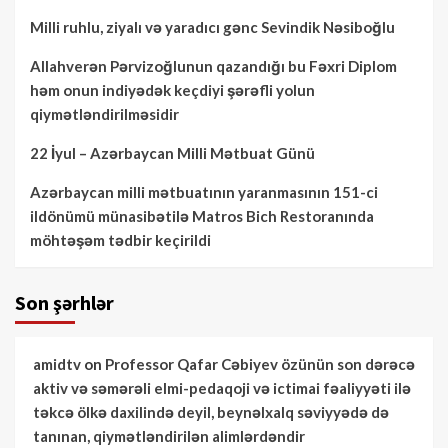
Milli ruhlu, ziyalı və yaradıcı gənc Sevindik Nəsiboğlu
Allahverən Pərvizoğlunun qazandığı bu Fəxri Diplom
həm onun indiyədək keçdiyi şərəfli yolun
qiymətləndirilməsidir
22 İyul – Azərbaycan Milli Mətbuat Günü
Azərbaycan milli mətbuatının yaranmasının 151-ci
ildönümü münasibətilə Matros Bich Restoranında
möhtəşəm tədbir keçirildi
Son şərhlər
amidtv
on
Professor Qafar Cəbiyev özünün son dərəcə
aktiv və səmərəli elmi-pedaqoji və ictimai fəaliyyəti ilə
təkcə ölkə daxilində deyil, beynəlxalq səviyyədə də
tanınan, qiymətləndirilən alimlərdəndir