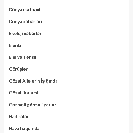
Dünya mətbəxi
Dünya xəbərləri
Ekoloji xəbərlər
Elanlar
Elm və Təhsil
Görüşlər
Gözəl Ailələrin İşığında
Gözəllik aləmi
Gəzməli görməli yerlər
Hadisələr
Hava haqqında