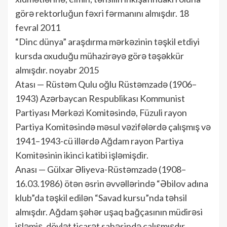
görə rektorluğun fəxri fərmanını almışdır. 18
fevral 2011
“Dinc dünya” araşdırma mərkəzinin təşkil etdiyi
kursda oxuduğu mühazirəyə görə təşəkkür
almışdır. noyabr 2015
Atası — Rüstəm Qulu oğlu Rüstəmzadə (1906–
1943) Azərbaycan Respublikası Kommunist
Partiyası Mərkəzi Komitəsində, Füzuli rayon
Partiya Komitəsində məsul vəzifələrdə çalışmış və
1941–1943-cü illərdə Ağdam rayon Partiya
Komitəsinin ikinci katibi işləmişdir.
Anası — Gülxar Əliyeva-Rüstəmzadə (1908–
16.03.1986) ötən əsrin əvvəllərində “Əbilov adına
klub”da təşkil edilən “Savad kursu”nda təhsil
almışdır. Ağdam şəhər uşaq bağçasının müdirəsi
işləmiş, dövlət ticarət sahəsində çalışmışdır.