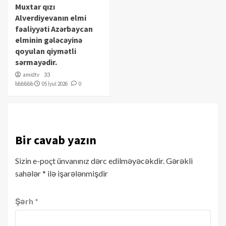
Muxtar qızı
Alverdiyevanın elmi
fəaliyyəti Azərbaycan
elminin gələcəyinə
qoyulan qiymətli
sərmayədir.
amidtv
33
bbbbbb
05 İyul 2026
0
Bir cavab yazın
Sizin e-poçt ünvanınız dərc edilməyəcəkdir.
Gərəkli
sahələr
*
ilə işarələnmişdir
Şərh
*