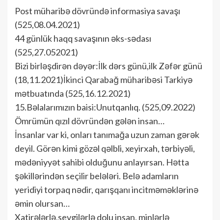
Post müharibə dövründə informasiya savaşı
(525,08.04.2021)
44 günlük haqq savaşının əks-sədası
(525,27.052021)
Bizi birləşdirən dəyər:İlk dərs günü,ilk Zəfər günü
(18,11.2021)İkinci Qarabağ müharibəsi Tarkiyə
mətbuatında (525,16.12.2021)
15.Bəlalarımızın baisi:Unutqanlıq. (525,09.2022)
Ömrümün qızıl dövründən gələn insan…
İnsanlar var ki, onları tanımağa uzun zaman gərək
deyil. Görən kimi gözəl qəlbli, xeyirxah, tərbiyəli,
mədəniyyət sahibi olduğunu anlayırsan. Hətta
şəkillərindən seçilir belələri. Belə adamların
yeridiyi torpaq nədir, qarışqanı incitməməklərinə
əmin olursan…
Xatirələrlə,sevgilərlə dolu insan, minlərlə