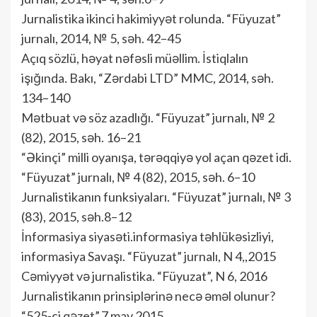
Jurnalistika ikinci hakimiyyət rolunda. “Füyuzat”
jurnalı, 2014, № 5, səh. 42–45
Açıq sözlü, həyat nəfəsli müəllim. İstiqlalın
işığında. Bakı, “Zərdabi LTD” MMC, 2014, səh.
134–140
Mətbuat və söz azadlığı. “Füyuzat” jurnalı, № 2
(82), 2015, səh. 16–21
“Əkinçi” milli oyanışa, tərəqqiyə yol açan qəzet idi.
“Füyuzat” jurnalı, № 4 (82), 2015, səh. 6–10
Jurnalistikanın funksiyaları. “Füyuzat” jurnalı, № 3
(83), 2015, səh.8–12
İnformasiya siyasəti.informasiya təhlükəsizliyi,
informasiya Savaşı. “Füyuzat” jurnalı, N 4,,2015
Cəmiyyət və jurnalistika. “Füyuzat”, N 6, 2016
Jurnalistikanın prinsiplərinə necə əməl olunur?
“525-ci qəzet”,7 may 2015