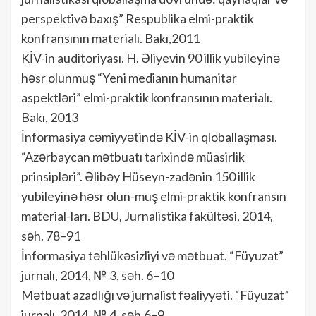
perspektivə baxış” Respublika elmi-praktik
konfransının materialı. Bakı,2011
KİV-in auditoriyası. H. Əliyevin 90 illik yubileyinə
həsr olunmuş “Yeni medianın humanitar
aspektləri” elmi-praktik konfransının materialı.
Bakı, 2013
İnformasiya cəmiyyətində KİV-in qloballaşması.
“Azərbaycan mətbuatı tarixində müasirlik
prinsipləri”. Əlibəy Hüseyn-zadənin 150 illik
yubileyinə həsr olun-muş elmi-praktik konfransın
material-ları. BDU, Jurnalistika fakültəsi, 2014,
səh. 78–91
İnformasiya təhlükəsizliyi və mətbuat. “Füyuzat”
jurnalı, 2014, № 3, səh. 6–10
Mətbuat azadlığı və jurnalist fəaliyyəti. “Füyuzat”
jurnalı, 2014, № 4, səh.6–9