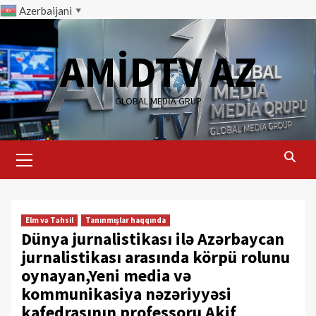
Azerbaijani
▼
Skip
to
AMİDTV AZ
content
GLOBAL MEDIA GRUP
Primary
Menu
Elm və Təhsil
Tanınmışlar haqqında
Dünya jurnalistikası ilə Azərbaycan
jurnalistikası arasında körpü rolunu
oynayan,Yeni media və
kommunikasiya nəzəriyyəsi
kafedrasının professoru Akif