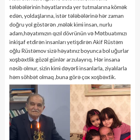
tələbələrinin həyatlarında yer tutmalarına kömək
edən, yoldaşlarına, istər tələbələrinə hər zaman
doğru yol göstərən ,mələk kimi insan, nurlu
adam,həyatımızın qızıl dövrünün və Mətbuatımızı
inkişaf etdirən insanları yetişdirən Akif Rüstəm
oğlu Rüstəmov sizə həyatınız boyunca bol uğurlar
xoşbəxtlik gözəl günlər arzulayırıq. Hər insana
nəsib olmur, sizin kimi dəyərli insanlarla, ziyalılarla
həm söhbət olmaq ,buna görə çox xoşbəxtik.