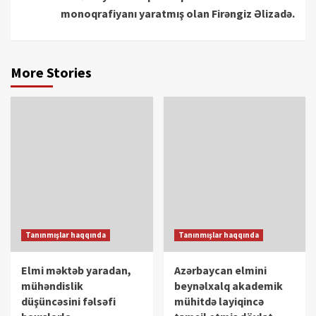
monoqrafiyanı yaratmış olan Firəngiz Əlizadə.
More Stories
Tanınmışlar haqqında
Tanınmışlar haqqında
Elmi məktəb yaradan,
Azərbaycan elmini
mühəndislik
beynəlxalq akademik
düşüncəsini fəlsəfi
mühitdə layiqincə