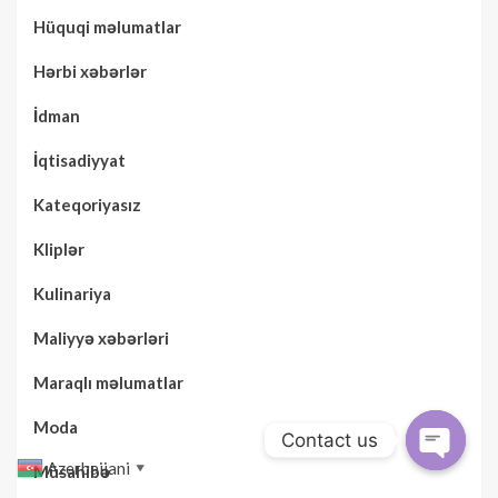
Hüquqi məlumatlar
Hərbi xəbərlər
İdman
İqtisadiyyat
Kateqoriyasız
Kliplər
Kulinariya
Maliyyə xəbərləri
Maraqlı məlumatlar
Moda
Contact us
Azerbaijani
Müsahibə
▼
Open
chaty