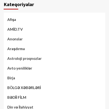
Kateqoriyalar
Afişa
AMİD.TV
Anonslar
Araşdırma
Astroloji proqnozlar
Avto yeniliklər
Birja
BÖLGƏ XƏBƏRLƏRİ
BƏDİİ FİLM
Din və İlahiyyat