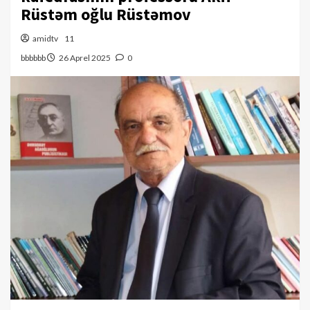
Rüstəm oğlu Rüstəmov
amidtv
11
bbbbbb
26 Aprel 2025
0