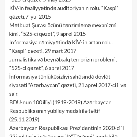
KİV-in fəaliyyətində auditoriyanın rolu. “Kaspi”
qəzeti,7 iyul 2015
Mətbuat Şurası özünü tənzimləmə mexanizmi
kimi. “525-ci qəzet”, 9 aprel 2015
Informasiya cəmiyyətində KİV- in artan rolu.
“Kaspi” qəzeti, 29 mart 2017
Jurnalistika və beynəlxalq terrorizm problemi,
“525-ci qəzet”, 6 aprel 2017
İnformasiya təhlükəsizliyi sahəsində dövlət
siyasəti “Azərbaycan” qəzeti, 21 aprel 2017-ci il və
sair.
BDU-nun 100 illiyi (1919-2019) Azərbaycan
Respublikasının yubiley medalı ilə təltif
(25.11.2019)
Azərbaycan Respublikası Prezidentinin 2020-ci il
22 iyul tarixli sərəncamı ilə“Tərəqqi” medalı ilə