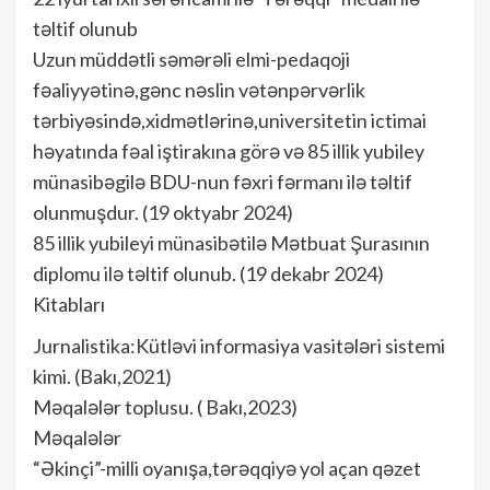
təltif olunub
Uzun müddətli səmərəli elmi-pedaqoji
fəaliyyətinə,gənc nəslin vətənpərvərlik
tərbiyəsində,xidmətlərinə,universitetin ictimai
həyatında fəal iştirakına görə və 85 illik yubiley
münasibəgilə BDU-nun fəxri fərmanı ilə təltif
olunmuşdur. (19 oktyabr 2024)
85 illik yubileyi münasibətilə Mətbuat Şurasının
diplomu ilə təltif olunub. (19 dekabr 2024)
Kitabları
Jurnalistika:Kütləvi informasiya vasitələri sistemi
kimi. (Bakı,2021)
Məqalələr toplusu. ( Bakı,2023)
Məqalələr
“Əkinçi”-milli oyanışa,tərəqqiyə yol açan qəzet