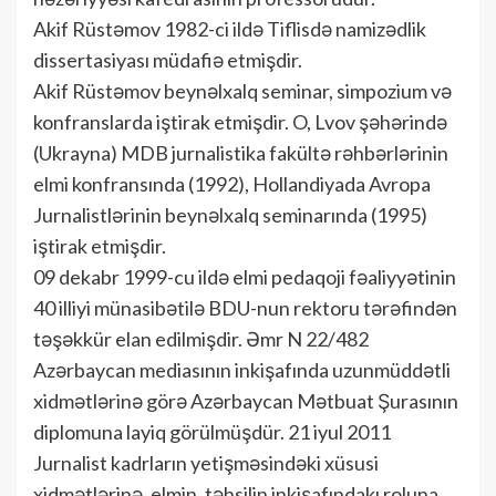
Akif Rüstəmov 1982-ci ildə Tiflisdə namizədlik
dissertasiyası müdafiə etmişdir.
Akif Rüstəmov beynəlxalq seminar, simpozium və
konfranslarda iştirak etmişdir. O, Lvov şəhərində
(Ukrayna) MDB jurnalistika fakültə rəhbərlərinin
elmi konfransında (1992), Hollandiyada Avropa
Jurnalistlərinin beynəlxalq seminarında (1995)
iştirak etmişdir.
09 dekabr 1999-cu ildə elmi pedaqoji fəaliyyətinin
40 illiyi münasibətilə BDU-nun rektoru tərəfindən
təşəkkür elan edilmişdir. Əmr N 22/482
Azərbaycan mediasının inkişafında uzunmüddətli
xidmətlərinə görə Azərbaycan Mətbuat Şurasının
diplomuna layiq görülmüşdür. 21 iyul 2011
Jurnalist kadrların yetişməsindəki xüsusi
xidmətlərinə, elmin, təhsilin inkişafındakı roluna