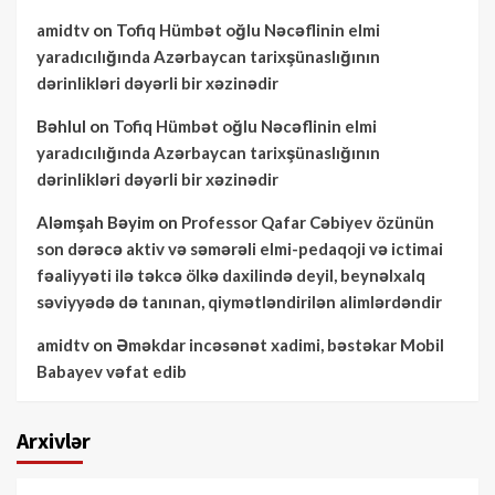
amidtv
on
Tofiq Hümbət oğlu Nəcəflinin elmi
yaradıcılığında Azərbaycan tarixşünaslığının
dərinlikləri dəyərli bir xəzinədir
Bəhlul
on
Tofiq Hümbət oğlu Nəcəflinin elmi
yaradıcılığında Azərbaycan tarixşünaslığının
dərinlikləri dəyərli bir xəzinədir
Aləmşah Bəyim
on
Professor Qafar Cəbiyev özünün
son dərəcə aktiv və səmərəli elmi-pedaqoji və ictimai
fəaliyyəti ilə təkcə ölkə daxilində deyil, beynəlxalq
səviyyədə də tanınan, qiymətləndirilən alimlərdəndir
amidtv
on
Əməkdar incəsənət xadimi, bəstəkar Mobil
Babayev vəfat edib
Arxivlər