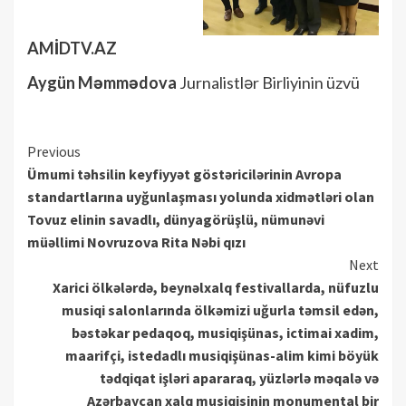
AMİDTV.AZ
Aygün Məmmədova
Jurnalistlər Birliyinin üzvü
Continue
Previous
Ümumi təhsilin keyfiyyət göstəricilərinin Avropa
Reading
standartlarına uyğunlaşması yolunda xidmətləri olan
Tovuz elinin savadlı, dünyagörüşlü, nümunəvi
müəllimi Novruzova Rita Nəbi qızı
Next
Xarici ölkələrdə, beynəlxalq festivallarda, nüfuzlu
musiqi salonlarında ölkəmizi uğurla təmsil edən,
bəstəkar pedaqoq, musiqişünas, ictimai xadim,
maarifçi, istedadlı musiqişünas-alim kimi böyük
tədqiqat işləri apararaq, yüzlərlə məqalə və
Azərbaycan xalq musiqisinin monumental bir