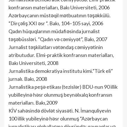
konfransın materialları, Bakı Universiteti, 2006
Azərbaycanın müstəqil mətbuatının təşəkkülü.
“Dirçəliş XXI əsr “. Bakı, 104–105 sayi, 2006
Qadın hüquqlarının müdafiəsinda jurnalist
təşəbüssləri. “Qadın və cəmiyyət”, Bakı, 2007
Jurnalist təşkilatları vətəndaş cəmiyyətinin
atributudur. Elmi-praktik konfransın materialları,
Bakı Universiteti, 2008
Jurnalistika demokratiya institutu kimi.”Türk eli”
jurnalı. Bakı, 2008
Jurnalistika peşə etikası (tezislər) BDU-nun 90 illik
yubilleyinə həsr olunmuş beynəlxalq konfransın
materialları. Bakı,2009
KİV sahəsində dövlət siyasəti. N. İmanquliyevin
100 illik yubileyinə həsr olunmuş “Azərbaycan
jurnalistikası qloballaşma dövründə: qaynaqlar və