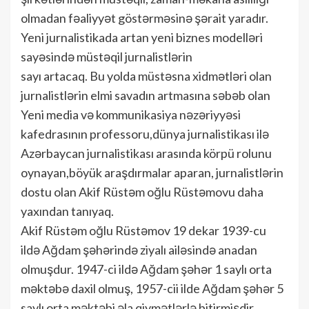
olmadan fəaliyyət göstərməsinə şərait yaradır.
Yeni jurnalistikada artan yeni biznes modelləri
sayəsində müstəqil jurnalistlərin
sayı artacaq. Bu yolda müstəsna xidmətləri olan
jurnalistlərin elmi savadın artmasına səbəb olan
Yeni media və kommunikasiya nəzəriyyəsi
kafedrasının professoru,dünya jurnalistikası ilə
Azərbaycan jurnalistikası arasında körpü rolunu
oynayan,böyük araşdırmalar aparan, jurnalistlərin
dostu olan Akif Rüstəm oğlu Rüstəmovu daha
yaxından tanıyaq.
Akif Rüstəm oğlu Rüstəmov 19 dekar 1939-cu
ildə Ağdam şəhərində ziyalı ailəsində anadan
olmuşdur. 1947-ci ildə Ağdam şəhər 1 saylı orta
məktəbə daxil olmuş, 1957-cii ilde Ağdam şəhər 5
saylı orta məktəbi əla qiymətlərlə bitirmişdir.