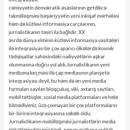
cəmiyyətin demokratik əsаslаrının getdikcə
takmilləşməsi bəşəriууətin yeni inkişaf mərhələsi
həm də kütləvi iпfоrmasiya carçılarının,
jurnalistikanın təsiri ila bağlıdır. ХХ
əsrdə dünya elminin kütləvi informasiya vasitələri
ilə inteqrasiyası bir çox aparıcı ölkələrdə kosmik
tədqiqatlar sahəsindəki nailiyyətlərin aşkar
olunmasına doğru yol aldı.Jurnalistikanın yeni
mediuma keçməsi ilə çap mediasının planşetə
inteqrasiyası deyil, bu həm də ən yeni media
formaları sayılan bloqçuluq, viki, axtarış saytları,
mobil tətbiqlər, sosial media platformaları və hələ
bilmədiyimiz, üzə çıxmayan bir çox platformaların
bir-birinə inteqrasiyasına səbəb oldu.
Jurnalistikanın mobilləşməsi jurnalistlərin media
şirkətlərindən müstəqil, zaman-məkana asılılığı