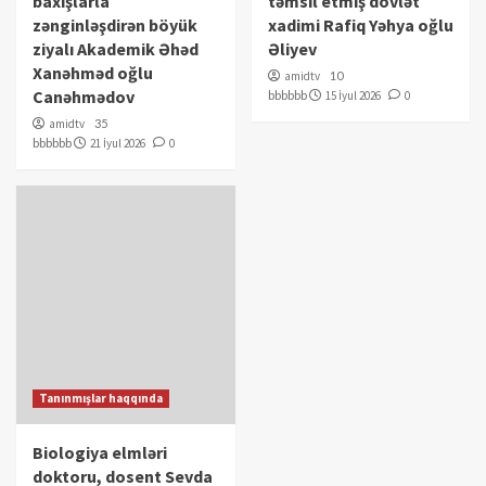
baxışlarla
təmsil etmiş dövlət
zənginləşdirən böyük
xadimi Rafiq Yəhya oğlu
ziyalı Akademik Əhəd
Əliyev
Xanəhməd oğlu
amidtv
10
Canəhmədov
bbbbbb
15 İyul 2026
0
amidtv
35
bbbbbb
21 İyul 2026
0
Tanınmışlar haqqında
Biologiya elmləri
doktoru, dosent Sevda