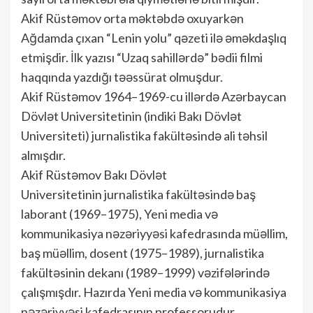
Akif Rüstəmov orta məktəbdə oxuyarkən
Ağdamda çıxan “Lenin yolu” qəzeti ilə əməkdaşlıq
etmişdir. İlk yazısı “Uzaq sahillərdə” bədii filmi
haqqında yazdığı təəssürat olmuşdur.
Akif Rüstəmov 1964–1969-cu illərdə Azərbaycan
Dövlət Universitetinin (indiki Bakı Dövlət
Universiteti) jurnalistika fakültəsində ali təhsil
almışdır.
Akif Rüstəmov Bakı Dövlət
Universitetinin jurnalistika fakültəsində baş
laborant (1969–1975), Yeni media və
kommunikasiya nəzəriyyəsi kafedrasında müəllim,
baş müəllim, dosent (1975–1989), jurnalistika
fakültəsinin dekanı (1989–1999) vəzifələrində
çalışmışdır. Hazırda Yeni media və kommunikasiya
nəzəriyyəsi kafedrasının professorudur.