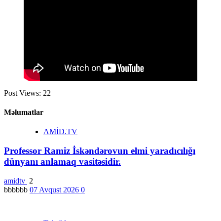
Post Views:
22
Məlumatlar
AMİD.TV
Professor Ramiz İskəndərovun elmi yaradıcılığı
dünyanı anlamaq vasitəsidir.
amidtv
2
bbbbbb
07 Avqust 2026
0