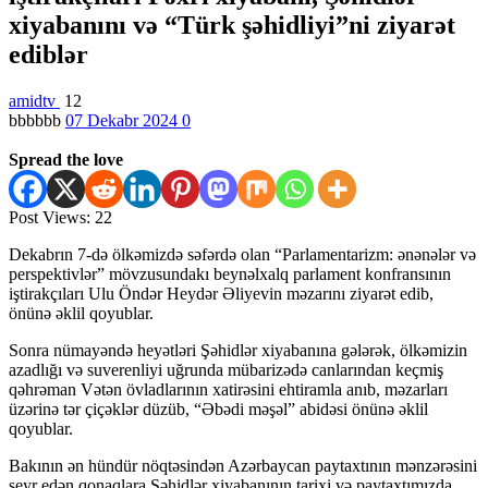
xiyabanını və “Türk şəhidliyi”ni ziyarət
ediblər
amidtv
12
bbbbbb
07 Dekabr 2024
0
Spread the love
Post Views:
22
Dekabrın 7-də ölkəmizdə səfərdə olan “Parlamentarizm: ənənələr və
perspektivlər” mövzusundakı beynəlxalq parlament konfransının
iştirakçıları Ulu Öndər Heydər Əliyevin məzarını ziyarət edib,
önünə əklil qoyublar.
Sonra nümayəndə heyətləri Şəhidlər xiyabanına gələrək, ölkəmizin
azadlığı və suverenliyi uğrunda mübarizədə canlarından keçmiş
qəhrəman Vətən övladlarının xatirəsini ehtiramla anıb, məzarları
üzərinə tər çiçəklər düzüb, “Əbədi məşəl” abidəsi önünə əklil
qoyublar.
Bakının ən hündür nöqtəsindən Azərbaycan paytaxtının mənzərəsini
seyr edən qonaqlara Şəhidlər xiyabanının tarixi və paytaxtımızda