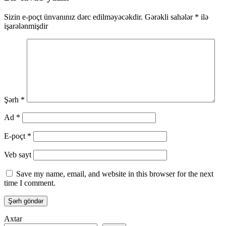
Sizin e-poçt ünvanınız dərc edilməyəcəkdir.
Gərəkli sahələr
*
ilə
işarələnmişdir
Şərh
*
Ad
*
E-poçt
*
Veb sayt
Save my name, email, and website in this browser for the next
time I comment.
Axtar