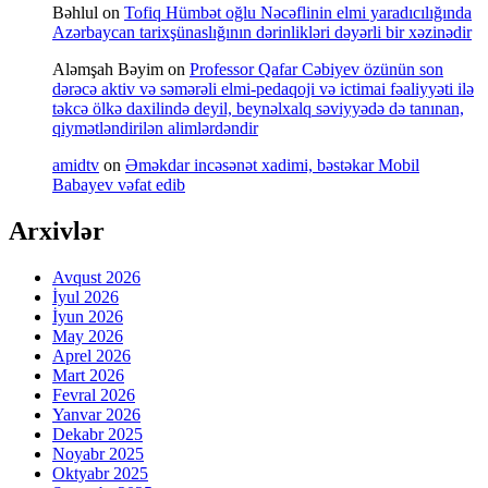
Bəhlul
on
Tofiq Hümbət oğlu Nəcəflinin elmi yaradıcılığında
Azərbaycan tarixşünaslığının dərinlikləri dəyərli bir xəzinədir
Aləmşah Bəyim
on
Professor Qafar Cəbiyev özünün son
dərəcə aktiv və səmərəli elmi-pedaqoji və ictimai fəaliyyəti ilə
təkcə ölkə daxilində deyil, beynəlxalq səviyyədə də tanınan,
qiymətləndirilən alimlərdəndir
amidtv
on
Əməkdar incəsənət xadimi, bəstəkar Mobil
Babayev vəfat edib
Arxivlər
Avqust 2026
İyul 2026
İyun 2026
May 2026
Aprel 2026
Mart 2026
Fevral 2026
Yanvar 2026
Dekabr 2025
Noyabr 2025
Oktyabr 2025