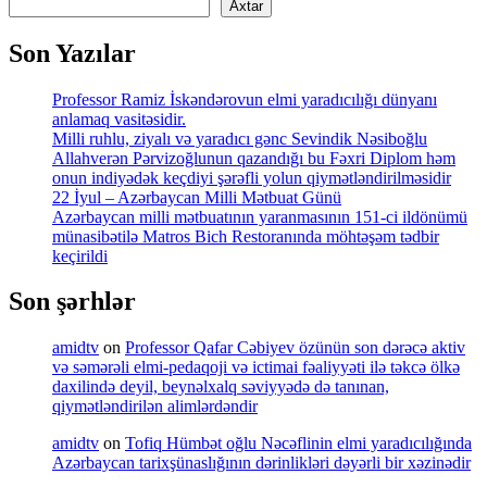
Axtar
Son Yazılar
Professor Ramiz İskəndərovun elmi yaradıcılığı dünyanı
anlamaq vasitəsidir.
Milli ruhlu, ziyalı və yaradıcı gənc Sevindik Nəsiboğlu
Allahverən Pərvizoğlunun qazandığı bu Fəxri Diplom həm
onun indiyədək keçdiyi şərəfli yolun qiymətləndirilməsidir
22 İyul – Azərbaycan Milli Mətbuat Günü
Azərbaycan milli mətbuatının yaranmasının 151-ci ildönümü
münasibətilə Matros Bich Restoranında möhtəşəm tədbir
keçirildi
Son şərhlər
amidtv
on
Professor Qafar Cəbiyev özünün son dərəcə aktiv
və səmərəli elmi-pedaqoji və ictimai fəaliyyəti ilə təkcə ölkə
daxilində deyil, beynəlxalq səviyyədə də tanınan,
qiymətləndirilən alimlərdəndir
amidtv
on
Tofiq Hümbət oğlu Nəcəflinin elmi yaradıcılığında
Azərbaycan tarixşünaslığının dərinlikləri dəyərli bir xəzinədir