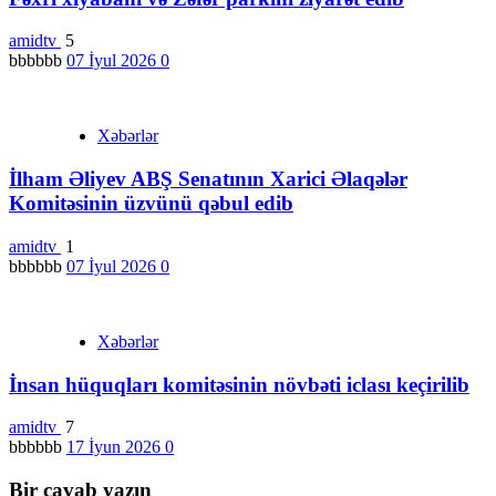
amidtv
5
bbbbbb
07 İyul 2026
0
Xəbərlər
İlham Əliyev ABŞ Senatının Xarici Əlaqələr
Komitəsinin üzvünü qəbul edib
amidtv
1
bbbbbb
07 İyul 2026
0
Xəbərlər
İnsan hüquqları komitəsinin növbəti iclası keçirilib
amidtv
7
bbbbbb
17 İyun 2026
0
Bir cavab yazın