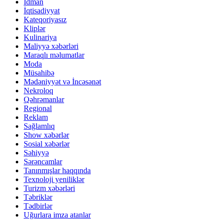
İdman
İqtisadiyyat
Kateqoriyasız
Kliplər
Kulinariya
Maliyyə xəbərləri
Maraqlı məlumatlar
Moda
Müsahibə
Mədəniyyət və İncəsənət
Nekroloq
Qəhrəmanlar
Regional
Reklam
Sağlamlıq
Show xəbərlər
Sosial xəbərlər
Səhiyyə
Sərəncamlar
Tanınmışlar haqqında
Texnoloji yeniliklər
Turizm xəbərləri
Təbriklər
Tədbirlər
Uğurlara imza atanlar