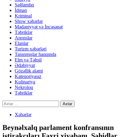
Sağlamlıq
İdman
Kriminal
Show xəbərlər
Mədəniyyət və İncəsənət
Təbriklər
Anonslar
Elanlar
Turizm xəbərləri
Tanınmışlar haqqında
Elm və Təhsil
Ədəbiyyat
Gözəllik aləmi
Kateqoriyasız
Kulinariya
Nekroloq
Təbriklər
Axtarış:
Xəbərlər
Beynəlxalq parlament konfransının
iştirakçıları Fəxri xiyabanı, Şəhidlər