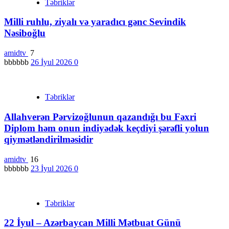
Təbriklər
Milli ruhlu, ziyalı və yaradıcı gənc Sevindik
Nəsiboğlu
amidtv
7
bbbbbb
26 İyul 2026
0
Təbriklər
Allahverən Pərvizoğlunun qazandığı bu Fəxri
Diplom həm onun indiyədək keçdiyi şərəfli yolun
qiymətləndirilməsidir
amidtv
16
bbbbbb
23 İyul 2026
0
Təbriklər
22 İyul – Azərbaycan Milli Mətbuat Günü