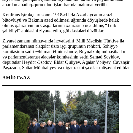
aparılan abadlıq-quruculuq işləri barədə məlumat verilib.
Konfrans iştrakçıları sonra 1918-ci ildə Azərbaycanın ərazi
bütövlüyü və Bakının azad edilməsi uğrunda döyüşlərdə həlak
olmuş qəhrəman türk əsgərlərinin xatirəsinə ucaldılmış “Türk
şəhidliyi” abidəsini ziyarət edib, gül dəstələri düzüblər.
Ziyarət zamanı nümayəndə heyətlərini Milli Məclisin Türkiyə ilə
parlamentlərarası əlaqələr üzrə işçi qrupunun rəhbəri, Səhiyyə
komitəsinin sədri Əhliman Əmiraslanov, Beynəlxalq münasibətlər
və parlamentlərarası əlaqələr komitəsinin sədri Səməd Seyidov,
deputatlar Heydər Əsədov, Eldar Quliyev, Ağalar Vəliyev, Cavanşir
Paşazadə, Səttar Möhbalıyev və digər rəsmi şəxslər müşayiət ediblər.
AMİDTV.AZ