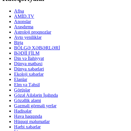
Afişa
AMİD.TV
Anonslar
Araşdırma
Astroloji proqnozlar
Avto yeniliklər
Birja
BÖLGƏ XƏBƏRLƏRİ
BƏDİİ FİLM
Din və İlahiyyat
Dünya mətbəxi
Dünya xəbərləri
Ekoloji xəbərlər
Elanlar
Elm və Təhsil
Görüşlər
Gözəl Ailələrin İşığında
Gözəllik aləmi
Gəzməli görməli yerlər
Hadisələr
Hava haqqında
Hüquqi məlumatlar
Hərbi xəbərlər