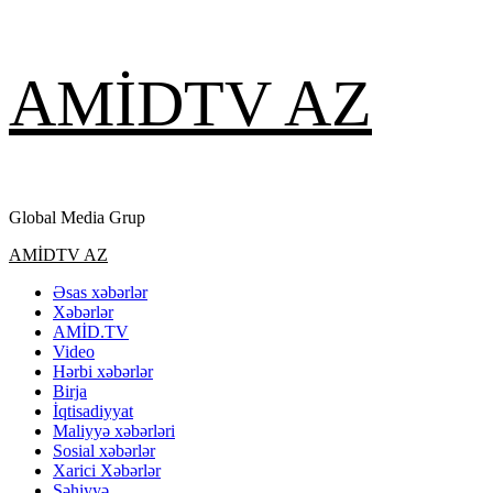
Skip
AMİDTV AZ
to
content
Global Media Grup
Primary
AMİDTV AZ
Menu
Əsas xəbərlər
Xəbərlər
AMİD.TV
Video
Hərbi xəbərlər
Birja
İqtisadiyyat
Maliyyə xəbərləri
Sosial xəbərlər
Xarici Xəbərlər
Səhiyyə