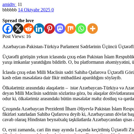
amidtv
11
bbbbbb
14 Oktyabr 2025
0
Spread the love
Post Views:
16
Azərbaycan-Pakistan-Türkiyə Parlament Sədrlərinin Üçüncü Üçtərəfli
Üçtərəfli görüşün yekun iclasında çıxış edən Pakistan İslam Respublik
yaxşı imkanlar yaratdığını bildirib. O, bu platformanın əhəmiyyətini,
İclasda çıxış edən Milli Məclisin sədri Sahibə Qafarova Üçtərəfli Gö
kəsb edən məsələlərə dair fikir mübadiləsi aparıldığını söyləyib.
Ölkələrimiz arasındakı əlaqələrin – istər Azərbaycan-Türkiyə və Azərb
deyən Milli Məclisin sədrinin sözlərinə görə, bu əlaqələr dövlətlərar
odur ki, ölkələrimiz arasındakı bütün məsələlər məhz dostluq və qarda
Çıxışında Azərbaycan Prezidenti İlham Əliyevlə Pakistan İslam Respub
fikirləri xatırladan Sahibə Qafarova deyib ki, Azərbaycanın dövlət başç
cavab olaraq Hindistan beynəlxalq təşkilatlarda Azərbaycandan qisas
O, eyni zamanda, cari ilin may ayında Laçında keçirilmiş Üçtərəfli 