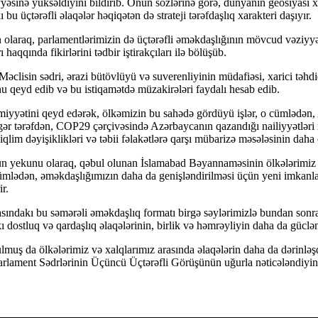
əviyyəsinə yüksəldiyini bildirib. Onun sözlərinə görə, dünyanın geosiyasi 
u üçtərəfli əlaqələr həqiqətən də strateji tərəfdaşlıq xarakteri daşıyır.
 olaraq, parlamentlərimizin də üçtərəfli əməkdaşlığının mövcud vəziyy
haqqında fikirlərini tədbir iştirakçıları ilə bölüşüb.
clisin sədri, ərazi bütövlüyü və suverenliyinin müdafiəsi, xarici təhdi
nu qeyd edib və bu istiqamətdə müzakirələri faydalı hesab edib.
əmiyyətini qeyd edərək, ölkəmizin bu sahədə gördüyü işlər, o cümlədən,
digər tərəfdən, COP29 çərçivəsində Azərbaycanın qazandığı nailiyyətlər
qlim dəyişiklikləri və təbii fəlakətlərə qarşı mübarizə məsələsinin daha
yekunu olaraq, qəbul olunan İslamabad Bəyannaməsinin ölkələrimiz aras
 cümlədən, əməkdaşlığımızın daha da genişləndirilməsi üçün yeni imkanl
r.
rasındakı bu səmərəli əməkdaşlıq formatı birgə səylərimizlə bundan son
kı dostluq və qardaşlıq əlaqələrinin, birlik və həmrəyliyin daha da güclə
uş da ölkələrimiz və xalqlarımız arasında əlaqələrin daha da dərinləşd
arlament Sədrlərinin Üçüncü Üçtərəfli Görüşünün uğurla nəticələndiyin