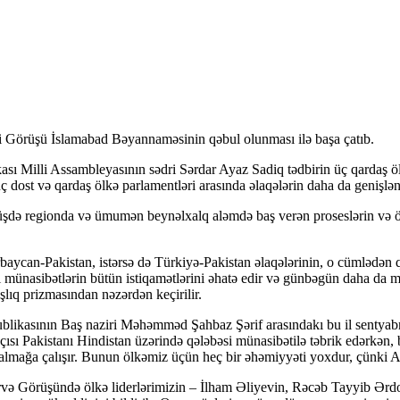
 Görüşü İslamabad Bəyannaməsinin qəbul olunması ilə başa çatıb.
ası Milli Assambleyasının sədri Sərdar Ayaz Sadiq tədbirin üç qardaş öl
 üç dost və qardaş ölkə parlamentləri arasında əlaqələrin daha da geniş
rüşdə regionda və ümumən beynəlxalq aləmdə baş verən proseslərin və ölk
aycan-Pakistan, istərsə də Türkiyə-Pakistan əlaqələrinin, o cümlədən q
ası münasibətlərin bütün istiqamətlərini əhatə edir və günbəgün daha da
şlıq prizmasından nəzərdən keçirilir.
likasının Baş naziri Məhəmməd Şahbaz Şərif arasındakı bu il sentyabrı
ısı Pakistanı Hindistan üzərində qələbəsi münasibətilə təbrik edərkən, be
 almağa çalışır. Bunun ölkəmiz üçün heç bir əhəmiyyəti yoxdur, çünki 
Zirvə Görüşündə ölkə liderlərimizin – İlham Əliyevin, Rəcəb Tayyib Ə