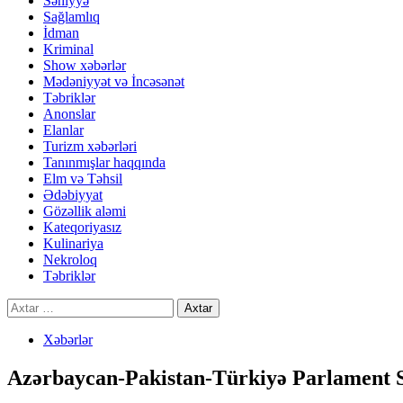
Səhiyyə
Sağlamlıq
İdman
Kriminal
Show xəbərlər
Mədəniyyət və İncəsənət
Təbriklər
Anonslar
Elanlar
Turizm xəbərləri
Tanınmışlar haqqında
Elm və Təhsil
Ədəbiyyat
Gözəllik aləmi
Kateqoriyasız
Kulinariya
Nekroloq
Təbriklər
Axtarış:
Xəbərlər
Azərbaycan-Pakistan-Türkiyə Parlament S