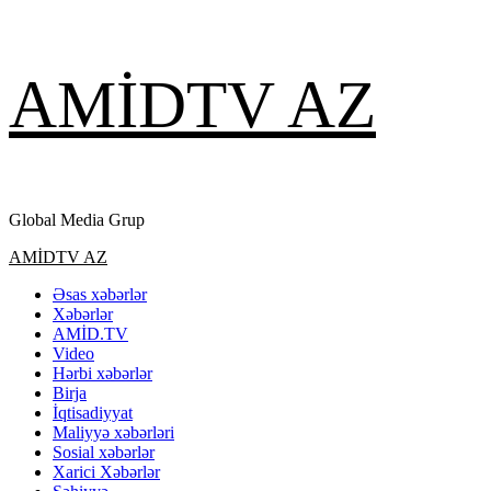
Skip
AMİDTV AZ
to
content
Global Media Grup
Primary
AMİDTV AZ
Menu
Əsas xəbərlər
Xəbərlər
AMİD.TV
Video
Hərbi xəbərlər
Birja
İqtisadiyyat
Maliyyə xəbərləri
Sosial xəbərlər
Xarici Xəbərlər