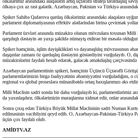
ölkələrimiz arasındakı əlaqələrin artıq üçtərəfli strateji tərəfdaşlıq s
ölkəyə çox az rast gələrik. Azərbaycan, Pakistan və Türkiyə arasındakı b
Spiker Sahibə Qafarova qardaş ölkələrimiz arasındakı əlaqələrə uyğun
parlament diplomatiyasının effektiv alətlərindən birinə çevirmək yolları 
Parlament üzvləri arasında müzakirə olunan mövzulara toxunan Milli Mə
qarşılıqlı dəstəyin ən yaxşı şəkildə nümayiş etdirən bir məsələ olduğu
Spiker həmçinin, iqlim dəyişiklikləri və dayanıqlılıq mövzusunun əh
daşqınlar zamanı öz qardaşlıq dəstəyini göstərdiyini vurğulayıb. O, 
müzakirələrini faydalı hesab edərək, gələcək əməkdaşlıq çərçivəsində i
Azərbaycan parlamentinin spikeri, həmçinin Üçüncü Üçtərəfli Görüşün 
parlamentlərimizin birgə fəaliyyətinin əhəmiyyətini vurğuladığını, o
regional və qlobal proseslərə münasibətdə ortaq baxışlarımızı əks etdiri
Milli Məclisin sədri sonda bir daha vurğulayıb ki, parlamentlərimiz a
da yaxınlaşdırır, ölkələrimizin maraqlarına xidmət edir, onlar arasında
Sonra çıxış edən Türkiyə Böyük Millət Məclisinin sədri Numan Kurtulm
edilməsinin vacibliyini qeyd edib. O, Azərbaycan-Pakistan-Türkiyə P
üçün çox faydalı olub.
AMİDTV.AZ