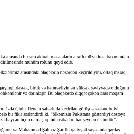
kə arasında bir sıra aktual məsələlərin ətraflı müzakirəsi baxımından
ləndirilməsində mühüm rolunu qeyd edib.
ələrimiz arasındakı əlaqələrin nəzərdən keçirildiyini, ortaq maraq
arşılıqlı dəstək, birlik və həmrəyliyin ən yüksək səviyyədə olduğunu
 möhkəmlənir və dərinləşir. Bu əlaqələrdə diqqət çəkən əsas məqam
n 1-də Çinin Tiencin şəhərində keçirilən görüşdə səsləndirdiyi
lə bir fikir səsləndirdi ki, “ölkəmizin Pakistana göstərdiyi dəstəyə
Azərbaycan üçün qardaşlıq münasibətləri hər şeydən üstündür”.
rdoğanın və Məhəmməd Şahbaz Şərifin qətiyyəti sayəsində qardaş