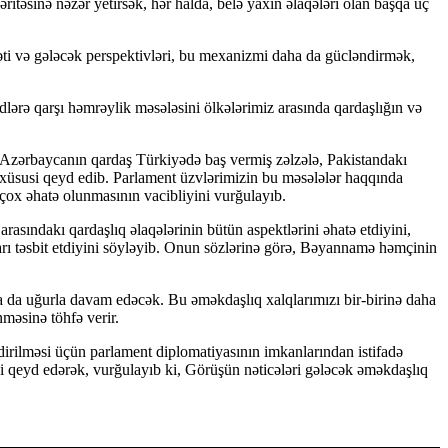
xəritəsinə nəzər yetirsək, hər halda, belə yaxın əlaqələri olan başqa üç
əti və gələcək perspektivləri, bu mexanizmi daha da gücləndirmək,
dlərə qarşı həmrəylik məsələsini ölkələrimiz arasında qardaşlığın və
 Azərbaycanın qardaş Türkiyədə baş vermiş zəlzələ, Pakistandakı
i xüsusi qeyd edib. Parlament üzvlərimizin bu məsələlər haqqında
 çox əhatə olunmasının vacibliyini vurğulayıb.
ındakı qardaşlıq əlaqələrinin bütün aspektlərini əhatə etdiyini,
arı təsbit etdiyini söyləyib. Onun sözlərinə görə, Bəyannamə həmçinin
ra da uğurla davam edəcək. Bu əməkdaşlıq xalqlarımızı bir-birinə daha
nməsinə töhfə verir.
irilməsi üçün parlament diplomatiyasının imkanlarından istifadə
i qeyd edərək, vurğulayıb ki, Görüşün nəticələri gələcək əməkdaşlıq