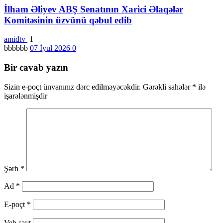
İlham Əliyev ABŞ Senatının Xarici Əlaqələr
Komitəsinin üzvünü qəbul edib
amidtv
1
bbbbbb
07 İyul 2026
0
Bir cavab yazın
Sizin e-poçt ünvanınız dərc edilməyəcəkdir.
Gərəkli sahələr
*
ilə
işarələnmişdir
Şərh
*
Ad
*
E-poçt
*
Veb sayt