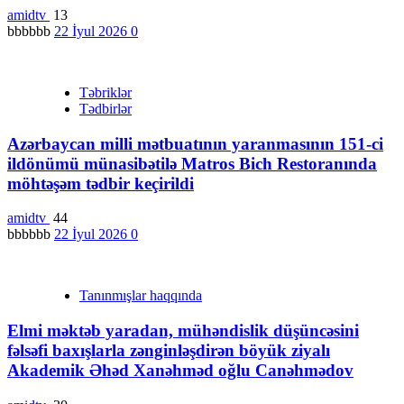
amidtv
13
bbbbbb
22 İyul 2026
0
Təbriklər
Tədbirlər
Azərbaycan milli mətbuatının yaranmasının 151-ci
ildönümü münasibətilə Matros Bich Restoranında
möhtəşəm tədbir keçirildi
amidtv
44
bbbbbb
22 İyul 2026
0
Tanınmışlar haqqında
Elmi məktəb yaradan, mühəndislik düşüncəsini
fəlsəfi baxışlarla zənginləşdirən böyük ziyalı
Akademik Əhəd Xanəhməd oğlu Canəhmədov