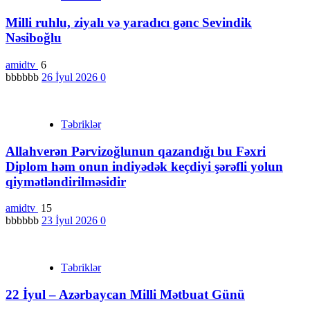
Milli ruhlu, ziyalı və yaradıcı gənc Sevindik
Nəsiboğlu
amidtv
6
bbbbbb
26 İyul 2026
0
Təbriklər
Allahverən Pərvizoğlunun qazandığı bu Fəxri
Diplom həm onun indiyədək keçdiyi şərəfli yolun
qiymətləndirilməsidir
amidtv
15
bbbbbb
23 İyul 2026
0
Təbriklər
22 İyul – Azərbaycan Milli Mətbuat Günü