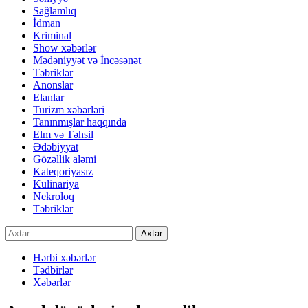
Sağlamlıq
İdman
Kriminal
Show xəbərlər
Mədəniyyət və İncəsənət
Təbriklər
Anonslar
Elanlar
Turizm xəbərləri
Tanınmışlar haqqında
Elm və Təhsil
Ədəbiyyat
Gözəllik aləmi
Kateqoriyasız
Kulinariya
Nekroloq
Təbriklər
Axtarış:
Hərbi xəbərlər
Tədbirlər
Xəbərlər