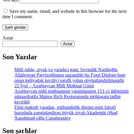
Save my name, email, and website in this browser for the next
time I comment.
Axtar
Axtar
Son Yazılar
Milli ruhlu, ziyalı və yaradıcı gənc Sevindik Nəsiboğlu
Allahverən Pərvizoğlunun qazandığı bu Fəxri Diplom həm
onun indiyədək keçdiyi şərəfli yolun qiymətləndirilməsidir
22 İyul – Azərbaycan Milli Mətbuat Günü
Azərbaycan milli mətbuatının yaranmasının 151-ci ildönümü
münasibətilə Matros Bich Restoranında möhtəşəm tədbir
keçirildi
Elmi məktəb yaradan, mühəndislik düşüncəsini fəlsəfi
baxışlarla zənginləşdirən böyük ziyalı Akademik Əhəd
Xanəhməd oğlu Canəhmədov
Son şərhlər