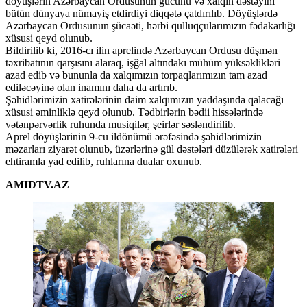
döyüşlərin Azərbaycan Ordusunun gücünü və xalqın dəstəyini
bütün dünyaya nümayiş etdirdiyi diqqətə çatdırılıb. Döyüşlərdə
Azərbaycan Ordusunun şücaəti, hərbi qulluqçularımızın fədakarlığı
xüsusi qeyd olunub.
Bildirilib ki, 2016-cı ilin aprelində Azərbaycan Ordusu düşmən
təxribatının qarşısını alaraq, işğal altındakı mühüm yüksəklikləri
azad edib və bununla da xalqımızın torpaqlarımızın tam azad
ediləcəyinə olan inamını daha da artırıb.
Şəhidlərimizin xatirələrinin daim xalqımızın yaddaşında qalacağı
xüsusi əminliklə qeyd olunub. Tədbirlərin bədii hissələrində
vətənpərvərlik ruhunda musiqilər, şeirlər səsləndirilib.
Aprel döyüşlərinin 9-cu ildönümü ərəfəsində şəhidlərimizin
məzarları ziyarət olunub, üzərlərinə gül dəstələri düzülərək xatirələri
ehtiramla yad edilib, ruhlarına dualar oxunub.
AMIDTV.AZ