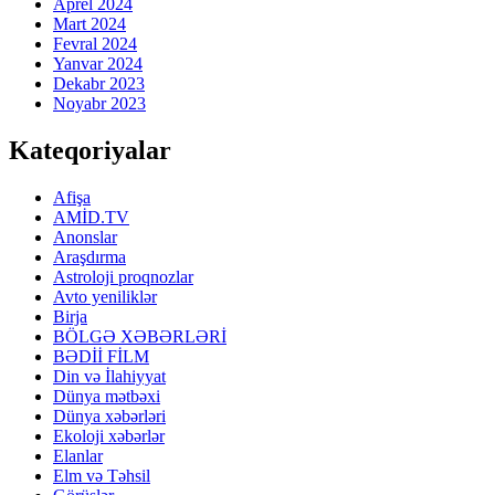
Aprel 2024
Mart 2024
Fevral 2024
Yanvar 2024
Dekabr 2023
Noyabr 2023
Kateqoriyalar
Afişa
AMİD.TV
Anonslar
Araşdırma
Astroloji proqnozlar
Avto yeniliklər
Birja
BÖLGƏ XƏBƏRLƏRİ
BƏDİİ FİLM
Din və İlahiyyat
Dünya mətbəxi
Dünya xəbərləri
Ekoloji xəbərlər
Elanlar
Elm və Təhsil