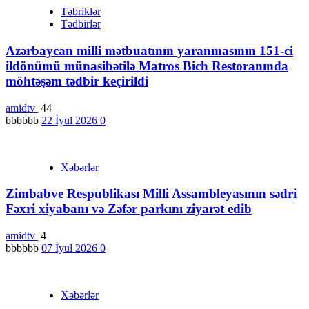
Təbriklər
Tədbirlər
Azərbaycan milli mətbuatının yaranmasının 151-ci
ildönümü münasibətilə Matros Bich Restoranında
möhtəşəm tədbir keçirildi
amidtv
44
bbbbbb
22 İyul 2026
0
Xəbərlər
Zimbabve Respublikası Milli Assambleyasının sədri
Fəxri xiyabanı və Zəfər parkını ziyarət edib
amidtv
4
bbbbbb
07 İyul 2026
0
Xəbərlər