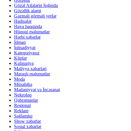
Görüşlər
Gözəl Ailələrin İşığında
Gözəllik aləmi
Gəzməli görməli yerlər
Hadisələr
Hava haqqında
Hüquqi məlumatlar
Hərbi xəbərlər
İdman
İqtisadiyyat
Kateqoriyasız
Kliplər
Kulinariya
Maliyyə xəbərləri
Maraqlı məlumatlar
Moda
Müsahibə
Mədəniyyət və İncəsənət
Nekroloq
Qəhrəmanlar
Regional
Reklam
Sağlamlıq
Show xəbərlər
Sosial xəbərlər