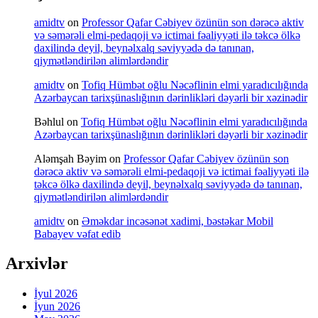
amidtv
on
Professor Qafar Cəbiyev özünün son dərəcə aktiv
və səmərəli elmi-pedaqoji və ictimai fəaliyyəti ilə təkcə ölkə
daxilində deyil, beynəlxalq səviyyədə də tanınan,
qiymətləndirilən alimlərdəndir
amidtv
on
Tofiq Hümbət oğlu Nəcəflinin elmi yaradıcılığında
Azərbaycan tarixşünaslığının dərinlikləri dəyərli bir xəzinədir
Bəhlul
on
Tofiq Hümbət oğlu Nəcəflinin elmi yaradıcılığında
Azərbaycan tarixşünaslığının dərinlikləri dəyərli bir xəzinədir
Aləmşah Bəyim
on
Professor Qafar Cəbiyev özünün son
dərəcə aktiv və səmərəli elmi-pedaqoji və ictimai fəaliyyəti ilə
təkcə ölkə daxilində deyil, beynəlxalq səviyyədə də tanınan,
qiymətləndirilən alimlərdəndir
amidtv
on
Əməkdar incəsənət xadimi, bəstəkar Mobil
Babayev vəfat edib
Arxivlər
İyul 2026
İyun 2026