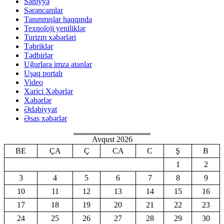
Səhiyyə
Sərəncamlar
Tanınmışlar haqqında
Texnoloji yeniliklər
Turizm xəbərləri
Təbriklər
Tədbirlər
Uğurlara imza atanlar
Uşaq portalı
Video
Xarici Xəbərlər
Xəbərlər
Ədəbiyyat
Əsas xəbərlər
Avqust 2026
BE
ÇA
Ç
CA
C
Ş
B
1
2
3
4
5
6
7
8
9
10
11
12
13
14
15
16
17
18
19
20
21
22
23
24
25
26
27
28
29
30