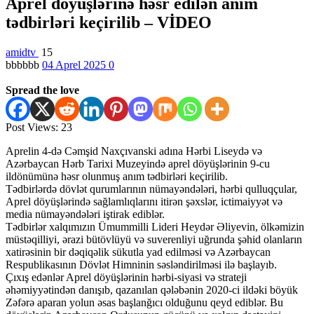
Aprel döyüşlərinə həsr edilən anım
tədbirləri keçirilib – VİDEO
amidtv
15
bbbbbb
04 Aprel 2025
0
Spread the love
Post Views:
23
Aprelin 4-də Cəmşid Naxçıvanski adına Hərbi Liseydə və
Azərbaycan Hərb Tarixi Muzeyində aprel döyüşlərinin 9-cu
ildönümünə həsr olunmuş anım tədbirləri keçirilib.
Tədbirlərdə dövlət qurumlarının nümayəndələri, hərbi qulluqçular,
Aprel döyüşlərində sağlamlıqlarını itirən şəxslər, ictimaiyyət və
media nümayəndələri iştirak ediblər.
Tədbirlər xalqımızın Ümummilli Lideri Heydər Əliyevin, ölkəmizin
müstəqilliyi, ərazi bütövlüyü və suverenliyi uğrunda şəhid olanların
xatirəsinin bir dəqiqəlik sükutla yad edilməsi və Azərbaycan
Respublikasının Dövlət Himninin səsləndirilməsi ilə başlayıb.
Çıxış edənlər Aprel döyüşlərinin hərbi-siyasi və strateji
əhəmiyyətindən danışıb, qazanılan qələbənin 2020-ci ildəki böyük
Zəfərə aparan yolun əsas başlanğıcı olduğunu qeyd ediblər. Bu