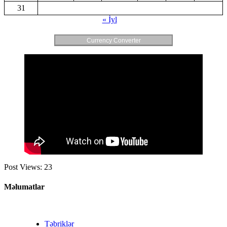
31
« İyl
Currency Converter
Post Views:
23
Məlumatlar
Təbriklər