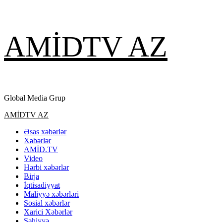
Skip
AMİDTV AZ
to
content
Global Media Grup
Primary
AMİDTV AZ
Menu
Əsas xəbərlər
Xəbərlər
AMİD.TV
Video
Hərbi xəbərlər
Birja
İqtisadiyyat
Maliyyə xəbərləri
Sosial xəbərlər
Xarici Xəbərlər
Səhiyyə