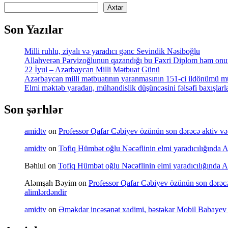
Axtar
Son Yazılar
Milli ruhlu, ziyalı və yaradıcı gənc Sevindik Nəsiboğlu
Allahverən Pərvizoğlunun qazandığı bu Fəxri Diplom həm onun 
22 İyul – Azərbaycan Milli Mətbuat Günü
Azərbaycan milli mətbuatının yaranmasının 151-ci ildönümü mü
Elmi məktəb yaradan, mühəndislik düşüncəsini fəlsəfi baxışl
Son şərhlər
amidtv
on
Professor Qafar Cəbiyev özünün son dərəcə aktiv və sə
amidtv
on
Tofiq Hümbət oğlu Nəcəflinin elmi yaradıcılığında Azə
Bəhlul
on
Tofiq Hümbət oğlu Nəcəflinin elmi yaradıcılığında Azə
Aləmşah Bəyim
on
Professor Qafar Cəbiyev özünün son dərəcə a
alimlərdəndir
amidtv
on
Əməkdar incəsənət xadimi, bəstəkar Mobil Babayev 