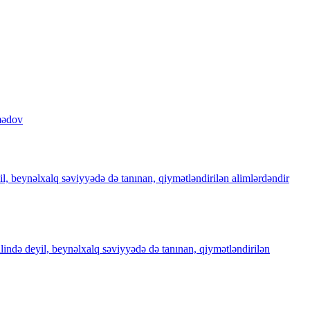
mədov
il, beynəlxalq səviyyədə də tanınan, qiymətləndirilən alimlərdəndir
ilində deyil, beynəlxalq səviyyədə də tanınan, qiymətləndirilən