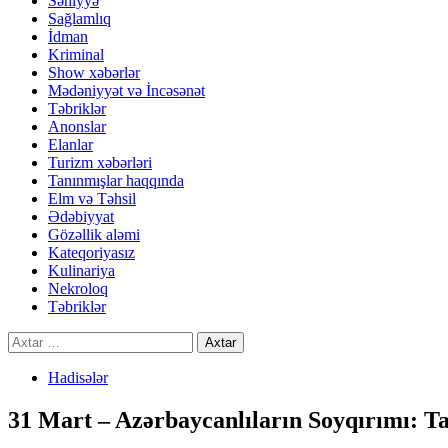
Səhiyyə
Sağlamlıq
İdman
Kriminal
Show xəbərlər
Mədəniyyət və İncəsənət
Təbriklər
Anonslar
Elanlar
Turizm xəbərləri
Tanınmışlar haqqında
Elm və Təhsil
Ədəbiyyat
Gözəllik aləmi
Kateqoriyasız
Kulinariya
Nekroloq
Təbriklər
Axtarış:
Hadisələr
31 Mart – Azərbaycanlıların Soyqırımı: T