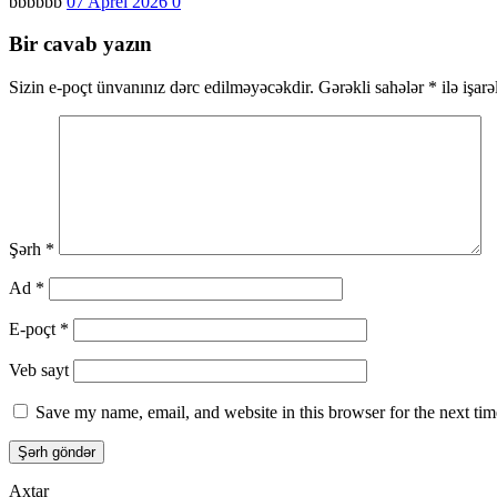
bbbbbb
07 Aprel 2026
0
Bir cavab yazın
Sizin e-poçt ünvanınız dərc edilməyəcəkdir.
Gərəkli sahələr
*
ilə işar
Şərh
*
Ad
*
E-poçt
*
Veb sayt
Save my name, email, and website in this browser for the next ti
Axtar