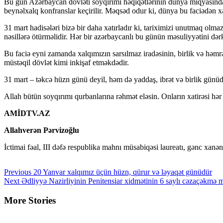
Bu gün Azərbaycan dövləti soyqırımı həqiqətlərinin dünya miqyasında tanı
beynəlxalq konfranslar keçirilir. Məqsəd odur ki, dünya bu faciədən x
31 mart hadisələri bizə bir daha xatırladır ki, tariximizi unutmaq olm
nəsillərə ötürməlidir. Hər bir azərbaycanlı bu günün məsuliyyətini dərk
Bu faciə eyni zamanda xalqımızın sarsılmaz iradəsinin, birlik və həmr
müstəqil dövlət kimi inkişaf etməkdədir.
31 mart – təkcə hüzn günü deyil, həm də yaddaş, ibrət və birlik günüd
Allah bütün soyqırımı qurbanlarına rəhmət eləsin. Onların xatirəsi 
AMİDTV.AZ
Allahverən Pərvizoğlu
İctimai fəal, III dəfə respublika mahnı müsabiqəsi laureatı, gənc x
Continue
Previous
20 Yanvar xalqımız üçün hüzn, qürur və ləyaqət günüdür
Next
Ədliyyə Nazirliyinin Penitensiar xidmətinin 6 saylı cəzaçəkmə mü
Reading
More Stories