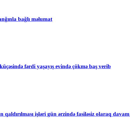
anğınla bağlı məlumat
üçəsində fərdi yaşayış evində çökmə baş verib
qaldırılması işləri gün ərzində fasiləsiz olaraq davam e