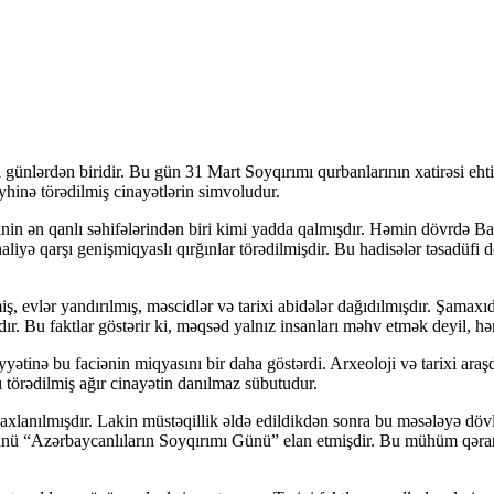
i günlərdən biridir. Bu gün 31 Mart Soyqırımı qurbanlarının xatirəsi ehti
yhinə törədilmiş cinayətlərin simvoludur.
xinin ən qanlı səhifələrindən biri kimi yadda qalmışdır. Həmin dövrdə 
yə qarşı genişmiqyaslı qırğınlar törədilmişdir. Bu hadisələr təsadüfi dey
lmiş, evlər yandırılmış, məscidlər və tarixi abidələr dağıdılmışdır. Şama
r. Bu faktlar göstərir ki, məqsəd yalnız insanları məhv etmək deyil, həm
ətinə bu faciənin miqyasını bir daha göstərdi. Arxeoloji və tarixi araş
şı törədilmiş ağır cinayətin danılmaz sübutudur.
 saxlanılmışdır. Lakin müstəqillik əldə edildikdən sonra bu məsələyə dö
nünü “Azərbaycanlıların Soyqırımı Günü” elan etmişdir. Bu mühüm qərar t