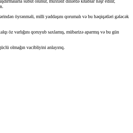
dırmalarla sübut olunur, müxtəlif dillərdə kitablar nəşr edilir,
n.
dərindən öyrənməli, milli yaddaşını qorumalı və bu həqiqətləri gələcək
 xalqı öz varlığını qoruyub saxlamış, mübarizə aparmış və bu gün
üclü olmağın vacibliyini anlayırıq.