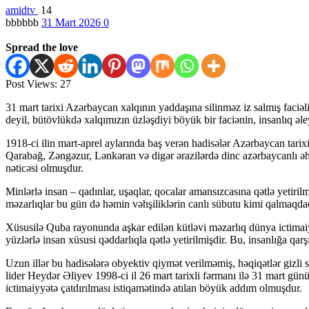
amidtv
14
bbbbbb
31 Mart 2026
0
Spread the love
Post Views:
27
31 mart tarixi Azərbaycan xalqının yaddaşına silinməz iz salmış faciəl
deyil, bütövlükdə xalqımızın üzləşdiyi böyük bir faciənin, insanlıq əle
1918-ci ilin mart-aprel aylarında baş verən hadisələr Azərbaycan tari
Qarabağ, Zəngəzur, Lənkəran və digər ərazilərdə dinc azərbaycanlı əhali
nəticəsi olmuşdur.
Minlərlə insan – qadınlar, uşaqlar, qocalar amansızcasına qətlə yetiri
məzarlıqlar bu gün də həmin vəhşiliklərin canlı sübutu kimi qalmaqdadı
Xüsusilə Quba rayonunda aşkar edilən kütləvi məzarlıq dünya ictimaiyy
yüzlərlə insan xüsusi qəddarlıqla qətlə yetirilmişdir. Bu, insanlığa qar
Uzun illər bu hadisələrə obyektiv qiymət verilməmiş, həqiqətlər gizli
lider Heydər Əliyev 1998-ci il 26 mart tarixli fərmanı ilə 31 mart gü
ictimaiyyətə çatdırılması istiqamətində atılan böyük addım olmuşdur.