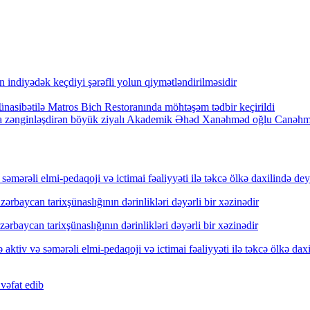
indiyədək keçdiyi şərəfli yolun qiymətləndirilməsidir
nasibətilə Matros Bich Restoranında möhtəşəm tədbir keçirildi
arla zənginləşdirən böyük ziyalı Akademik Əhəd Xanəhməd oğlu Canəh
mərəli elmi-pedaqoji və ictimai fəaliyyəti ilə təkcə ölkə daxilində dey
rbaycan tarixşünaslığının dərinlikləri dəyərli bir xəzinədir
rbaycan tarixşünaslığının dərinlikləri dəyərli bir xəzinədir
ktiv və səmərəli elmi-pedaqoji və ictimai fəaliyyəti ilə təkcə ölkə dax
vəfat edib