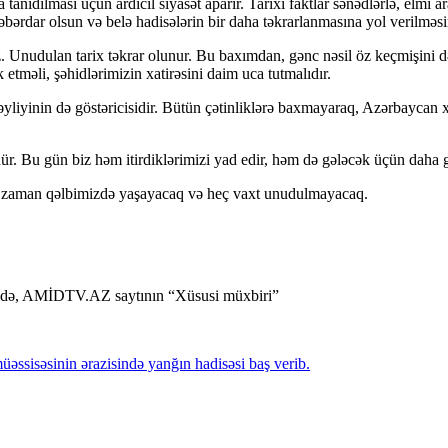
dılması üçün ardıcıl siyasət aparır. Tarixi faktlar sənədlərlə, elmi araş
əbərdar olsun və belə hadisələrin bir daha təkrarlanmasına yol verilməsi
az. Unudulan tarix təkrar olunur. Bu baxımdan, gənc nəsil öz keçmişini 
 etməli, şəhidlərimizin xatirəsini daim uca tutmalıdır.
əyliyinin də göstəricisidir. Bütün çətinliklərə baxmayaraq, Azərbaycan
ür. Bu gün biz həm itirdiklərimizi yad edir, həm də gələcək üçün daha g
hər zaman qəlbimizdə yaşayacaq və heç vaxt unudulmayacaq.
anəndə, AMİDTV.AZ saytının “Xüsusi müxbiri”
əssisəsinin ərazisində yanğın hadisəsi baş verib.