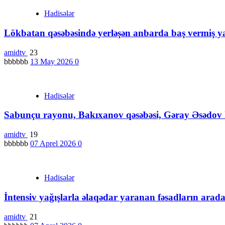
Hadisələr
Lökbatan qəsəbəsində yerləşən anbarda baş vermiş y
amidtv
23
bbbbbb
13 May 2026
0
Hadisələr
Sabunçu rayonu, Bakıxanov qəsəbəsi, Gəray Əsədov k
amidtv
19
bbbbbb
07 Aprel 2026
0
Hadisələr
İntensiv yağışlarla əlaqədar yaranan fəsadların aradan 
amidtv
21