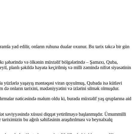
ramla yad edilir, onların ruhuna dualar oxunur. Bu tarix təkcə bir gün
Bakı şəhərində və ölkənin müxtəlif bölgələrində – Şamaxı, Quba,
il, planlı şəkildə həyata keçirilmiş və milli zəmində nifrət siyasətinin
xıda yüzlərlə yaşayış məntəqəsi viran qoyulmuş, Qubada isə kütləvi
 də onların tarixini, mədəniyyətini və izlərini silmək olmuşdur.
dırmalar nəticəsində məlum oldu ki, burada müxtəlif yaş qruplarına aid
vlət səviyyəsində xüsusi diqqət yetirilməyə başlanmışdır. Ümummilli
ariximizin bu ağrılı səhifəsinin araşdırılması və beynəlxalq