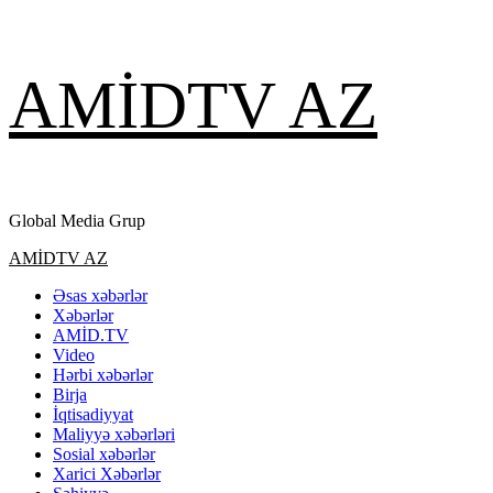
Skip
AMİDTV AZ
to
content
Global Media Grup
Primary
AMİDTV AZ
Menu
Əsas xəbərlər
Xəbərlər
AMİD.TV
Video
Hərbi xəbərlər
Birja
İqtisadiyyat
Maliyyə xəbərləri
Sosial xəbərlər
Xarici Xəbərlər