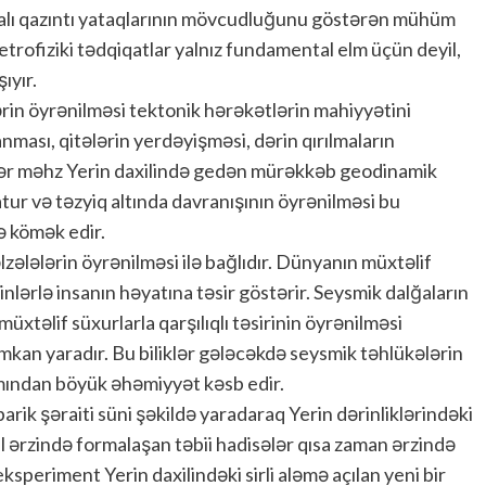
aydalı qazıntı yataqlarının mövcudluğunu göstərən mühüm
trofiziki tədqiqatlar yalnız fundamental elm üçün deyil,
ıyır.
rin öyrənilməsi tektonik hərəkətlərin mahiyyətini
ması, qitələrin yerdəyişməsi, dərin qırılmaların
ələr məhz Yerin daxilində gedən mürəkkəb geodinamik
tur və təzyiq altında davranışının öyrənilməsi bu
ə kömək edir.
zələlərin öyrənilməsi ilə bağlıdır. Dünyanın müxtəlif
inlərlə insanın həyatına təsir göstərir. Seysmik dalğaların
müxtəlif süxurlarla qarşılıqlı təsirinin öyrənilməsi
mkan yaradır. Bu biliklər gələcəkdə seysmik təhlükələrin
xımından böyük əhəmiyyət kəsb edir.
rik şəraiti süni şəkildə yaradaraq Yerin dərinliklərindəki
il ərzində formalaşan təbii hadisələr qısa zaman ərzində
speriment Yerin daxilindəki sirli aləmə açılan yeni bir