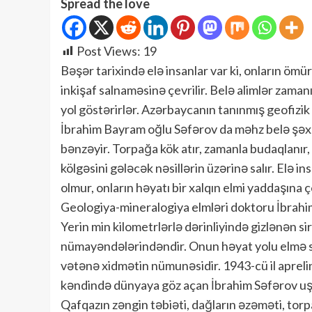
Spread the love
Post Views:
19
Bəşər tarixində elə insanlar var ki, onların ömür 
inkişaf salnaməsinə çevrilir. Belə alimlər zaman
yol göstərirlər. Azərbaycanın tanınmış geofizik
İbrahim Bayram oğlu Səfərov da məhz belə şəxs
bənzəyir. Torpağa kök atır, zamanla budaqlanır, k
kölgəsini gələcək nəsillərin üzərinə salır. Elə i
olmur, onların həyatı bir xalqın elmi yaddaşına ç
Geologiya-mineralogiya elmləri doktoru İbrah
Yerin min kilometrlərlə dərinliyində gizlənən si
nümayəndələrindəndir. Onun həyat yolu elmə sə
vətənə xidmətin nümunəsidir. 1943-cü il aprel
kəndində dünyaya göz açan İbrahim Səfərov uşaq
Qafqazın zəngin təbiəti, dağların əzəməti, tor