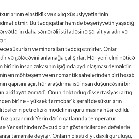
rlarının elastiklik və sıxlıq xüsusiyyətlərinin
 xidmət etmir. Bu tədqiqatlar həm də bəşəriyyətin yaşadığı
 sərvətlərin daha səmərəli istifadəsinə şərait yaradır və
ır.
dəcə süxurları və mineralları tədqiq etmirlər. Onlar
ir və gələcəyini anlamağa çalışırlar. Hər yeni elmi nəticə
n birinin insan zəkasının işığında aydınlaşması deməkdir.
lmin ən möhtəşəm və ən romantik sahələrindən biri hesab
 qapısını açır, hər araşdırma isə insan düşüncəsini bir
unla kifayətlənmədi. Onun doktorluq dissertasiyası artıq
dən birinə – yüksək termobarik şəraitdə süxurların
litosferin petrofiziki modelinin qurulmasına həsr edildi.
üfuz qazandırdı.Yerin dərin qatlarında temperatur
 isə Yer səthində mövcud olan göstəricilərdən dəfələrlə
nışı tamamilə dəyişir. Onların elastikliyi, daxili quruluşu,