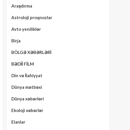
Araşdırma
Astroloji proqnozlar
Avto yeniliklər
Birja
BÖLGƏ XƏBƏRLƏRİ
BƏDİİ FİLM
Din və İlahiyyat
Dünya mətbəxi
Dünya xəbərləri
Ekoloji xəbərlər
Elanlar