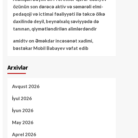
özünün son dərəcə aktiv və səmərəli elmi-
pedaqoji və ictimai fəaliyyəti ilə təkcə ölkə
daxilində deyil, beynəlxalq səviyyədə də
tanınan, qiymətləndirilən alimlərdəndir
amidtv
on
Əməkdar incəsənət xadimi,
bəstəkar Mobil Babayev vəfat edib
Arxivlər
Avqust 2026
İyul 2026
İyun 2026
May 2026
Aprel 2026