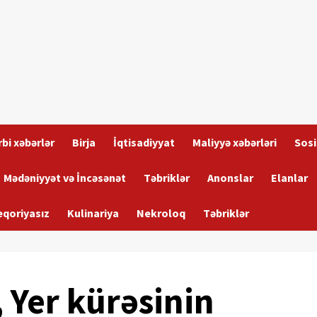
bi xəbərlər
Birja
İqtisadiyyat
Maliyyə xəbərləri
Sosi
Mədəniyyət və İncəsənət
Təbriklər
Anonslar
Elanlar
eqoriyasız
Kulinariya
Nekroloq
Təbriklər
 Yer kürəsinin