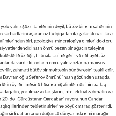
yolu yalnız şəxsi talelərinin deyil, bütöv bir elm sahəsinin
ın sərhədlərini aşaraq öz tədqiqatları ilə gələcək nəsillərə
 alimlərindən biri, geologiya-mineralogiya elmləri doktoru
iyyətlərdəndir.İnsan ömrü bəzən bir ağacın taleyinə
üləklərlə üzləşir, fırtınalara sinə gərir və nəhayət, öz
nsanlar da vardır ki, onların ömrü yalnız özlərinə məxsus
evrilir, zəhməti bütöv bir məktəbin bünövrəsini təşkil edir.
im Bayram oğlu Səfərov ömrünü insan gözündən uzaqda,
rrlərin öyrənilməsinə həsr etmiş alimlər nəslinin parlaq
daqətin, yorulmaz axtarışların, intellektual zəhmətin və
in 20 -də , Gürcüstanın Qardabani rayonunun Candar
lıq illərindən təbiətin sirlərinə böyük maraq göstərirdi.
pağın sirli qatları onun düşüncə dünyasında elmi marağın