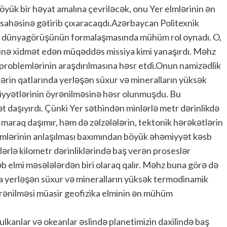
böyük bir həyat amalına çevriləcək, onu Yer elmlərinin ən
 sahəsinə gətirib çıxaracaqdı.Azərbaycan Politexnik
elmi dünyagörüşünün formalaşmasında mühüm rol oynadı. O,
əyinə xidmət edən müqəddəs missiya kimi yanaşırdı. Məhz
roblemlərinin araşdırılmasına həsr etdi.Onun namizədlik
dərin qatlarında yerləşən süxur və mineralların yüksək
usiyyətlərinin öyrənilməsinə həsr olunmuşdu. Bu
 daşıyırdı. Çünki Yer səthindən minlərlə metr dərinlikdə
 maraq daşımır, həm də zəlzələlərin, tektonik hərəkətlərin
izmlərinin anlaşılması baxımından böyük əhəmiyyət kəsb
nlərlə kilometr dərinliklərində baş verən proseslər
 elmi məsələlərdən biri olaraq qalır. Məhz buna görə də
da yerləşən süxur və mineralların yüksək termodinamik
 öyrənilməsi müasir geofizika elminin ən mühüm
lkanlar və okeanlar əslində planetimizin daxilində baş