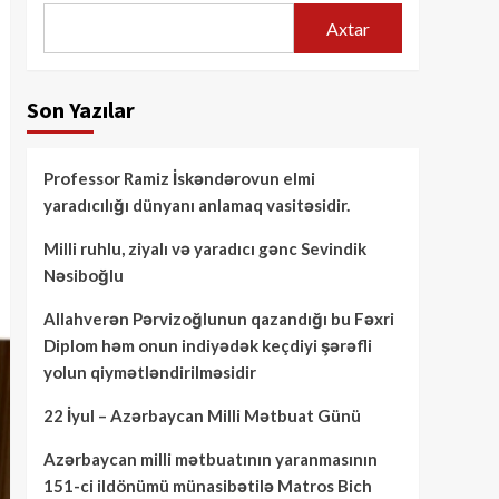
Axtar
Son Yazılar
Professor Ramiz İskəndərovun elmi
yaradıcılığı dünyanı anlamaq vasitəsidir.
Milli ruhlu, ziyalı və yaradıcı gənc Sevindik
Nəsiboğlu
Allahverən Pərvizoğlunun qazandığı bu Fəxri
Diplom həm onun indiyədək keçdiyi şərəfli
yolun qiymətləndirilməsidir
22 İyul – Azərbaycan Milli Mətbuat Günü
Azərbaycan milli mətbuatının yaranmasının
151-ci ildönümü münasibətilə Matros Bich