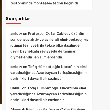
Restoranında möhtəşəm tədbir keçirildi
Son şərhlər
amidtv
on
Professor Qafar Cəbiyev özünün
son dərəcə aktiv və səmərəli elmi-pedaqoji və
ictimai fəaliyyəti ilə təkcə ölkə daxilində
deyil, beynəlxalq səviyyədə də tanınan,
qiymətləndirilən alimlərdəndir
amidtv
on
Tofiq Hümbət oğlu Nəcəflinin elmi
yaradıcılığında Azərbaycan tarixşünaslığının
dərinlikləri dəyərli bir xəzinədir
Bəhlul
on
Tofiq Hümbət oğlu Nəcəflinin elmi
yaradıcılığında Azərbaycan tarixşünaslığının
dərinlikləri dəyərli bir xəzinədir
Aləmşah Bəyim
on
Professor Qafar Cəbiyev