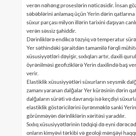
verən nəhəng proseslərin nəticəsidir. İnsan gö
səbəblərini anlamaq üçün Yerin dərin qatlarına 
süxur parçası milyon illərin tarixini daşıyan can
verən səssiz şahiddir.
Dərinliklərə endikcə təzyiq və temperatur sürət
Yer səthindəki şəraitdən tamamilə fərqli mühitd
xüsusiyyətləri dəyişir, sıxlıqları artır, daxili q
öyrənilməsi geofiziklərə Yerin daxilində baş 
verir.
Elastiklik xüsusiyyətləri süxurların seysmik da
zamanı yaranan dalğalar Yer kürəsinin dərin qat
dalğaların sürəti və davranışı isə keçdiyi süxurla
elastiklik göstəricilərini öyrənməklə sanki Yerin 
görünməyən dərinliklərin xəritəsi yaradılır.
Sıxlıq xüsusiyyətlərinin tədqiqi də eyni dərəcəd
onların kimyəvi tərkibi və geoloji mənşəyi haq