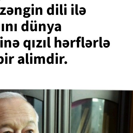
əngin dili ilə
dını dünya
inə qızıl hərflərlə
ir alimdir.