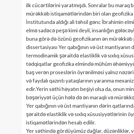
ilk cücərtilərini yaratmışdı. Sonralar bu maraq 
mürəkkəb istiqamətlərindən biri olan geofizika
İnstitutunda aldığı ali təhsil gənc İbrahimin 
elmə sadəcə peşə kimi deyil, insanlığın gələc
buna görə də özünü geofizikanın ən mürəkkəb p
dissertasiyası Yer qabığının və üst mantiyanın 
termodinamik şəraitdə elastiklik və sıxlıq xüs
tədqiqatlar geofizika elmində mühüm əhəmiyyət
baş verən proseslərin öyrənilməsi yalnız nəzəri
və faydalı qazıntı yataqlarının yaranma mexan
edir.Yerin səthi həyatın beşiyi olsa da, onun mi
bəşəriyyət üçün hələ də ən maraqlı və mürəkkəb
Yer qabığının və üst mantiyanın dərin qatların
şəraitdə elastiklik və sıxlıq xüsusiyyətlərinin
istiqamətlərindən hesab edilir.
Yer səthində gördüyümüz dağlar, düzənliklər, vu