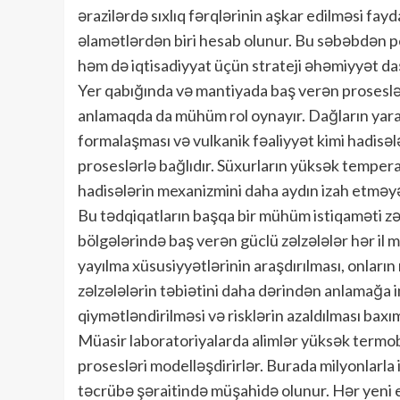
ərazilərdə sıxlıq fərqlərinin aşkar edilməsi f
əlamətlərdən biri hesab olunur. Bu səbəbdən pe
həm də iqtisadiyyat üçün strateji əhəmiyyət daş
Yer qabığında və mantiyada baş verən proseslə
anlamaqda da mühüm rol oynayır. Dağların yaran
formalaşması və vulkanik fəaliyyət kimi hadis
proseslərlə bağlıdır. Süxurların yüksək tempera
hadisələrin mexanizmini daha aydın izah etməy
Bu tədqiqatların başqa bir mühüm istiqaməti zəl
bölgələrində baş verən güclü zəlzələlər hər il m
yayılma xüsusiyyətlərinin araşdırılması, onların 
zəlzələlərin təbiətini daha dərindən anlamağa i
qiymətləndirilməsi və risklərin azaldılması ba
Müasir laboratoriyalarda alimlər yüksək termoba
prosesləri modelləşdirirlər. Burada milyonlarla 
təcrübə şəraitində müşahidə olunur. Hər yeni ek