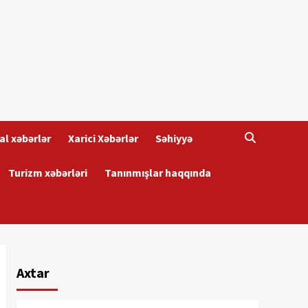
al xəbərlər
Xarici Xəbərlər
Səhiyyə
Turizm xəbərləri
Tanınmışlar haqqında
Axtar