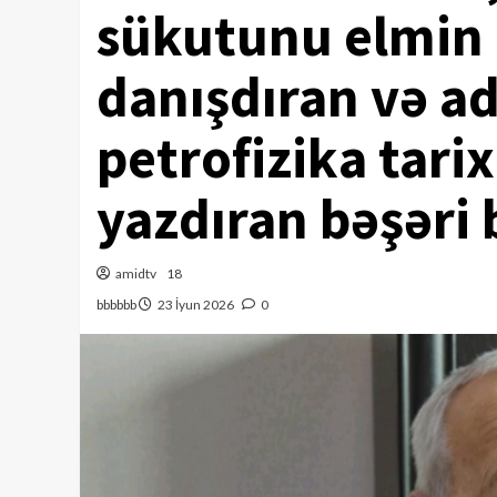
sükutunu elmin z
danışdıran və a
petrofizika tarix
yazdıran bəşəri b
amidtv
18
bbbbbb
23 İyun 2026
0