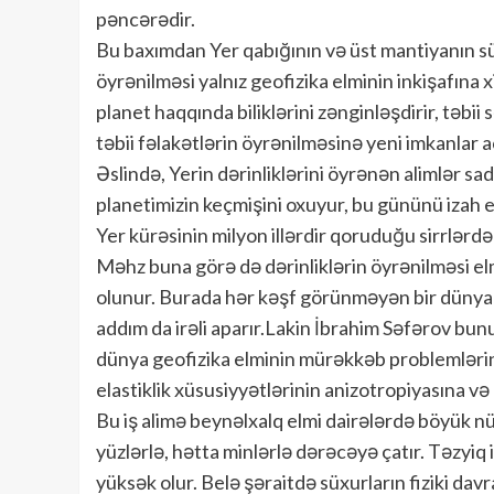
pəncərədir.
Bu baxımdan Yer qabığının və üst mantiyanın süxu
öyrənilməsi yalnız geofizika elminin inkişafına
planet haqqında biliklərini zənginləşdirir, təbii
təbii fəlakətlərin öyrənilməsinə yeni imkanlar aç
Əslində, Yerin dərinliklərini öyrənən alimlər sa
planetimizin keçmişini oxuyur, bu gününü izah ed
Yer kürəsinin milyon illərdir qoruduğu sirrlərdə
Məhz buna görə də dərinliklərin öyrənilməsi e
olunur. Burada hər kəşf görünməyən bir dünyanın
addım da irəli aparır.Lakin İbrahim Səfərov bun
dünya geofizika elminin mürəkkəb problemlərin
elastiklik xüsusiyyətlərinin anizotropiyasına və 
Bu iş alimə beynəlxalq elmi dairələrdə böyük n
yüzlərlə, hətta minlərlə dərəcəyə çatır. Təzyiq
yüksək olur. Belə şəraitdə süxurların fiziki davra