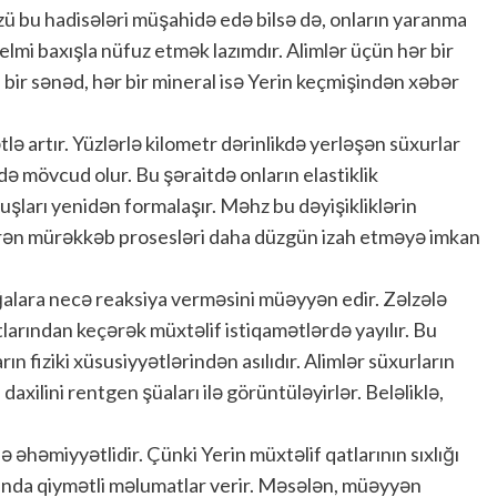
zü bu hadisələri müşahidə edə bilsə də, onların yaranma
elmi baxışla nüfuz etmək lazımdır. Alimlər üçün hər bir
lı bir sənəd, hər bir mineral isə Yerin keçmişindən xəbər
lə artır. Yüzlərlə kilometr dərinlikdə yerləşən süxurlar
ə mövcud olur. Bu şəraitdə onların elastiklik
uruluşları yenidən formalaşır. Məhz bu dəyişikliklərin
verən mürəkkəb prosesləri daha düzgün izah etməyə imkan
lğalara necə reaksiya verməsini müəyyən edir. Zəlzələ
larından keçərək müxtəlif istiqamətlərdə yayılır. Bu
rın fiziki xüsusiyyətlərindən asılıdır. Alimlər süxurların
daxilini rentgen şüaları ilə görüntüləyirlər. Beləliklə,
ə əhəmiyyətlidir. Çünki Yerin müxtəlif qatlarının sıxlığı
qında qiymətli məlumatlar verir. Məsələn, müəyyən