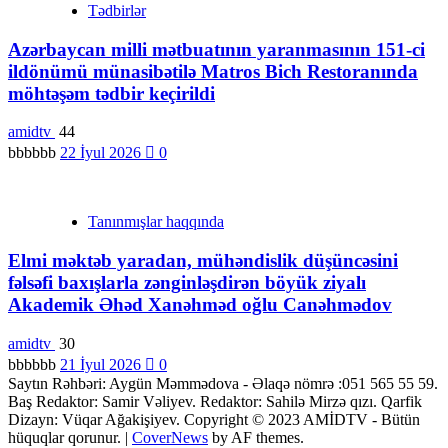
Tədbirlər
Azərbaycan milli mətbuatının yaranmasının 151-ci
ildönümü münasibətilə Matros Bich Restoranında
möhtəşəm tədbir keçirildi
amidtv
44
bbbbbb
22 İyul 2026
0
Tanınmışlar haqqında
Elmi məktəb yaradan, mühəndislik düşüncəsini
fəlsəfi baxışlarla zənginləşdirən böyük ziyalı
Akademik Əhəd Xanəhməd oğlu Canəhmədov
amidtv
30
bbbbbb
21 İyul 2026
0
Saytın Rəhbəri: Aygün Məmmədova - Əlaqə nömrə :051 565 55 59.
Baş Redaktor: Samir Vəliyev. Redaktor: Sahilə Mirzə qızı. Qarfik
Dizayn: Vüqar Ağakişiyev. Copyright © 2023 AMİDTV - Bütün
hüquqlar qorunur.
|
CoverNews
by AF themes.