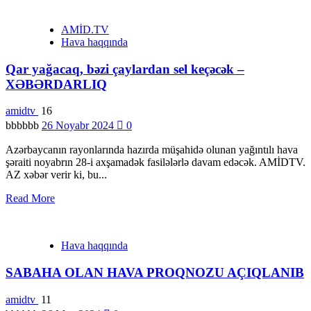
AMİD.TV
Hava haqqında
Qar yağacaq, bəzi çaylardan sel keçəcək –
XƏBƏRDARLIQ
amidtv
16
bbbbbb
26 Noyabr 2024
0
Azərbaycanın rayonlarında hazırda müşahidə olunan yağıntılı hava
şəraiti noyabrın 28-i axşamadək fasilələrlə davam edəcək. AMİDTV.
AZ xəbər verir ki, bu...
Read More
Hava haqqında
SABAHA OLAN HAVA PROQNOZU AÇIQLANIB
amidtv
11