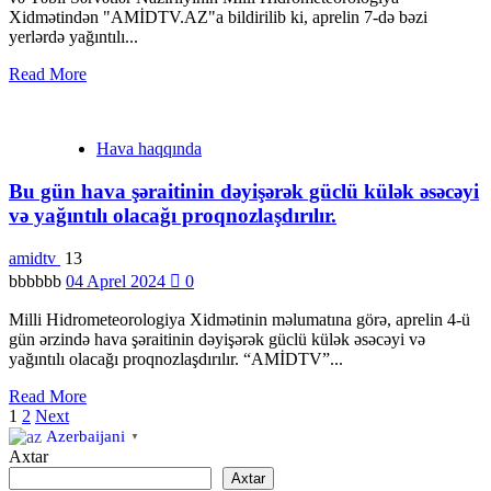
Xidmətindən "AMİDTV.AZ"a bildirilib ki, aprelin 7-də bəzi
yerlərdə yağıntılı...
Read More
Hava haqqında
Bu gün hava şəraitinin dəyişərək güclü külək əsəcəyi
və yağıntılı olacağı proqnozlaşdırılır.
amidtv
13
bbbbbb
04 Aprel 2024
0
Milli Hidrometeorologiya Xidmətinin məlumatına görə, aprelin 4-ü
gün ərzində hava şəraitinin dəyişərək güclü külək əsəcəyi və
yağıntılı olacağı proqnozlaşdırılır. “AMİDTV”...
Read More
Posts
1
2
Next
Azerbaijani
▼
pagination
Axtar
Axtar