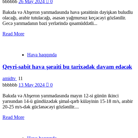
bbbbbb
26 May 2024
0
Bakıda və Abşeron yarımadasında hava şəraitinin dəyişkən buludlu
olacağı, arabir tutulacağı, əsasən yağmursuz keçəcəyi gözlənilir.
Gecə yarımadanın bəzi yerlərində qısamüddətli...
Read More
Hava haqqında
Qeyri-sabit hava şəraiti bu tarixədək davam edəcək
amidtv
11
bbbbbb
13 May 2024
0
Bakıda və Abşeron yarımadasında mayın 12-si günün ikinci
yarısından 14-ü gündüzədək şimal-qərb küləyinin 15-18 m/s, arabir
20-25 m/s-dək güclənəcəyi gözlənilir....
Read More