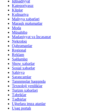
İqtisadiyyat
Kateqoriyasız
Kliplər
Kulinariya
Maliyyə xəbərləri
Maraqlı məlumatlar
Moda
Müsahibə
Mədəniyyət və İncəsənət
Nekroloq
Qəhrəmanlar
Regional
Reklam
Sağlamlıq
Show xəbərlər
Sosial xəbərlər
Səhiyyə
Sərəncamlar
Tanınmışlar haqqında
Texnoloji yeniliklər
Turizm xəbərləri
Təbriklər
Tədbirlər
Uğurlara imza atanlar
Uşaq portalı