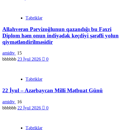
Təbriklər
Allahverən Pərvizoğlunun qazandığı bu Fəxri
Diplom həm onun indiyədək keçdiyi şərəfli yolun
qiymətləndirilməsidir
amidtv
15
bbbbbb
23 İyul 2026
0
Təbriklər
22 İyul – Azərbaycan Milli Mətbuat Günü
amidtv
16
bbbbbb
22 İyul 2026
0
Təbriklər