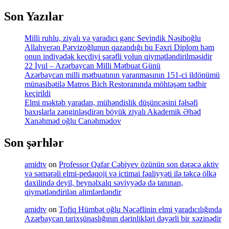
Son Yazılar
Milli ruhlu, ziyalı və yaradıcı gənc Sevindik Nəsiboğlu
Allahverən Pərvizoğlunun qazandığı bu Fəxri Diplom həm
onun indiyədək keçdiyi şərəfli yolun qiymətləndirilməsidir
22 İyul – Azərbaycan Milli Mətbuat Günü
Azərbaycan milli mətbuatının yaranmasının 151-ci ildönümü
münasibətilə Matros Bich Restoranında möhtəşəm tədbir
keçirildi
Elmi məktəb yaradan, mühəndislik düşüncəsini fəlsəfi
baxışlarla zənginləşdirən böyük ziyalı Akademik Əhəd
Xanəhməd oğlu Canəhmədov
Son şərhlər
amidtv
on
Professor Qafar Cəbiyev özünün son dərəcə aktiv
və səmərəli elmi-pedaqoji və ictimai fəaliyyəti ilə təkcə ölkə
daxilində deyil, beynəlxalq səviyyədə də tanınan,
qiymətləndirilən alimlərdəndir
amidtv
on
Tofiq Hümbət oğlu Nəcəflinin elmi yaradıcılığında
Azərbaycan tarixşünaslığının dərinlikləri dəyərli bir xəzinədir