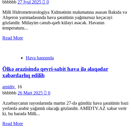
bbbbbb
27 İyul 2025
0
Milli Hidrometeorologiya Xidmətinin məlumatına əsasən Bakıda və
Abşeron yarımadasında hava şəraitinin yağmursuz keçəcəyi
gözlənilir. Mülayim cənub-qərb küləyi əsəcək. Havanın
temperaturu...
Read More
Hava haqqında
Ölkə ərazisində qeyri-sabit hava ilə əlaqədar
xəbərdarlıq edilib
amidtv
16
bbbbbb
26 Mart 2025
0
Azərbaycanın rayonlarında martın 27-də gündüz hava şəraitinin bəzi
yerlərdə arabir yağıntılı olacağı gözlənilir. AMİDTV.AZ xəbər verir
ki, bu barədə Milli...
Read More