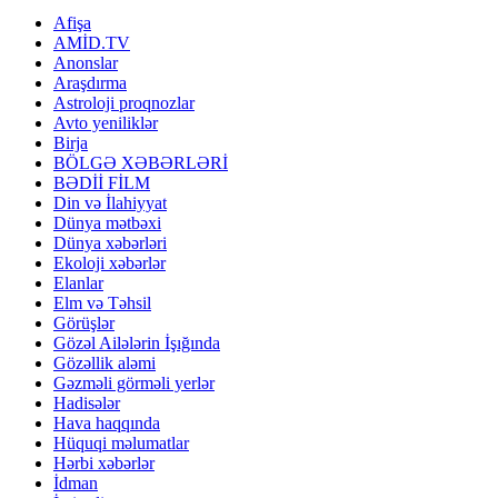
Afişa
AMİD.TV
Anonslar
Araşdırma
Astroloji proqnozlar
Avto yeniliklər
Birja
BÖLGƏ XƏBƏRLƏRİ
BƏDİİ FİLM
Din və İlahiyyat
Dünya mətbəxi
Dünya xəbərləri
Ekoloji xəbərlər
Elanlar
Elm və Təhsil
Görüşlər
Gözəl Ailələrin İşığında
Gözəllik aləmi
Gəzməli görməli yerlər
Hadisələr
Hava haqqında
Hüquqi məlumatlar
Hərbi xəbərlər
İdman