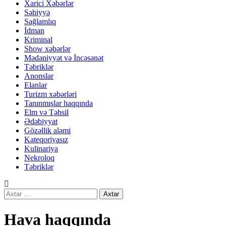
Xarici Xəbərlər
Səhiyyə
Sağlamlıq
İdman
Kriminal
Show xəbərlər
Mədəniyyət və İncəsənət
Təbriklər
Anonslar
Elanlar
Turizm xəbərləri
Tanınmışlar haqqında
Elm və Təhsil
Ədəbiyyat
Gözəllik aləmi
Kateqoriyasız
Kulinariya
Nekroloq
Təbriklər
Axtarış:
Hava haqqında