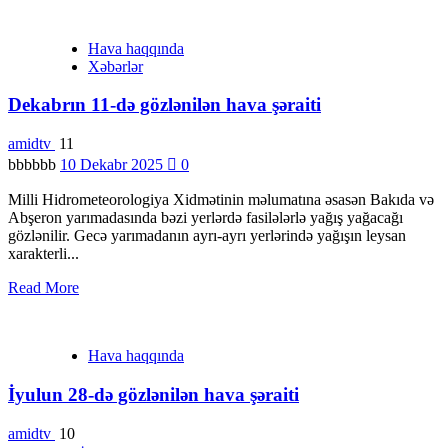
Hava haqqında
Xəbərlər
Dekabrın 11-də gözlənilən hava şəraiti
amidtv
11
bbbbbb
10 Dekabr 2025
0
Milli Hidrometeorologiya Xidmətinin məlumatına əsasən Bakıda və
Abşeron yarımadasında bəzi yerlərdə fasilələrlə yağış yağacağı
gözlənilir. Gecə yarımadanın ayrı-ayrı yerlərində yağışın leysan
xarakterli...
Read More
Hava haqqında
İyulun 28-də gözlənilən hava şəraiti
amidtv
10