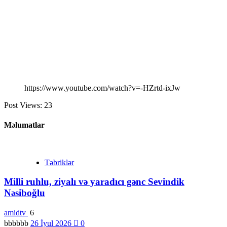
https://www.youtube.com/watch?v=-HZrtd-ixJw
Post Views:
23
Məlumatlar
Təbriklər
Milli ruhlu, ziyalı və yaradıcı gənc Sevindik
Nəsiboğlu
amidtv
6
bbbbbb
26 İyul 2026
0