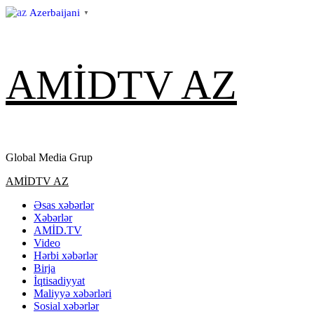
Azerbaijani
▼
Skip
AMİDTV AZ
to
content
Global Media Grup
Primary
AMİDTV AZ
Menu
Əsas xəbərlər
Xəbərlər
AMİD.TV
Video
Hərbi xəbərlər
Birja
İqtisadiyyat
Maliyyə xəbərləri
Sosial xəbərlər