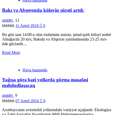
Hava haqqında
Bakı və Abşeronda küləyin sürəti artdı
amidtv
12
bbbbbb
11 Aprel 2024
0
Bu gün saat 14:00-a olan məlumata əsasən, şimal-qərb küləyi arabir
Altıağacda 20 m/s, Bakıda və Abşeron yarımadasında 23-25 m/s-
dək güclənib....
Read More
Hava haqqında
Yağışa görə bəzi yollarda görmə məsafəsi
məhdudlaşacaq
amidtv
9
bbbbbb
07 Aprel 2024
0
Azərbaycanın avtomobil yollarındakı vəziyyət açıqlanıb. Ekologiya
və Təbii Sərvətlər Nazirliyinin Milli Hidrometeorologiya