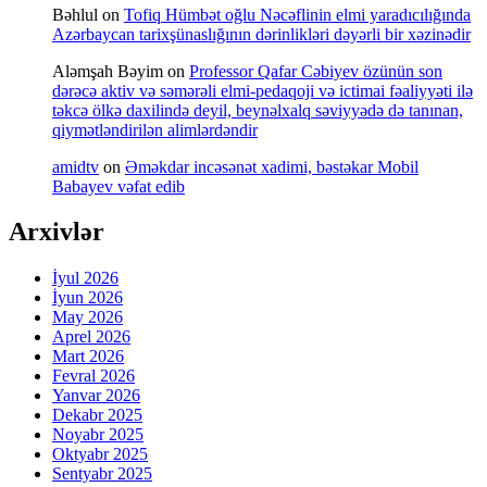
Bəhlul
on
Tofiq Hümbət oğlu Nəcəflinin elmi yaradıcılığında
Azərbaycan tarixşünaslığının dərinlikləri dəyərli bir xəzinədir
Aləmşah Bəyim
on
Professor Qafar Cəbiyev özünün son
dərəcə aktiv və səmərəli elmi-pedaqoji və ictimai fəaliyyəti ilə
təkcə ölkə daxilində deyil, beynəlxalq səviyyədə də tanınan,
qiymətləndirilən alimlərdəndir
amidtv
on
Əməkdar incəsənət xadimi, bəstəkar Mobil
Babayev vəfat edib
Arxivlər
İyul 2026
İyun 2026
May 2026
Aprel 2026
Mart 2026
Fevral 2026
Yanvar 2026
Dekabr 2025
Noyabr 2025
Oktyabr 2025
Sentyabr 2025