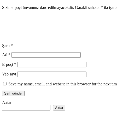
Sizin e-poçt ünvanınız dərc edilməyəcəkdir.
Gərəkli sahələr
*
ilə işar
Şərh
*
Ad
*
E-poçt
*
Veb sayt
Save my name, email, and website in this browser for the next ti
Axtar
Axtar