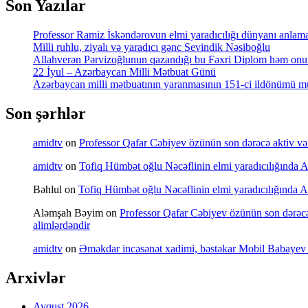
Son Yazılar
Professor Ramiz İskəndərovun elmi yaradıcılığı dünyanı anlamaq
Milli ruhlu, ziyalı və yaradıcı gənc Sevindik Nəsiboğlu
Allahverən Pərvizoğlunun qazandığı bu Fəxri Diplom həm onun 
22 İyul – Azərbaycan Milli Mətbuat Günü
Azərbaycan milli mətbuatının yaranmasının 151-ci ildönümü mü
Son şərhlər
amidtv
on
Professor Qafar Cəbiyev özünün son dərəcə aktiv və sə
amidtv
on
Tofiq Hümbət oğlu Nəcəflinin elmi yaradıcılığında Azə
Bəhlul
on
Tofiq Hümbət oğlu Nəcəflinin elmi yaradıcılığında Azə
Aləmşah Bəyim
on
Professor Qafar Cəbiyev özünün son dərəcə a
alimlərdəndir
amidtv
on
Əməkdar incəsənət xadimi, bəstəkar Mobil Babayev 
Arxivlər
Avqust 2026