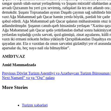
səngər qurub silah-sursat yerləşdirmiş və Şuşanı müxtəlif silahlardan 
arvadı Qızxanım bu yeri çox sevirmiş, rəfiqələri ilə tez-tez atlanıb 
deməkdir. Şuşanı Topxanadan ayıran Daşaltı çayının sağ sahilində hünd
vaxt Ağa Məhəmməd şah Qacar həmin yerdə böyük, pərdəli bir çadır qurdur
qəbul edirdi. Ağa Məhəmməd şah Qacar qalanın mühasirəsinin otuz üçü
adlandırılmışdır. Şuşanın cənub-qərb hissəsində yerləşən “Xəzinə qay
Ağa Məhəmməd şah Qacar qətlə yetiriləndən dərhal sonra hakimiyyət
yerlərdən topladığı çoxlu sərvəti, qızıl-gümüşü, zinət əşyalarını, kül
vaxtı iki erməni nökərin belinə yükləyib Qırxpilləkəndən Daşaltıya enə
qayadan atır. Elə o vaxtdan da onun sərvətini gizlətdiyi yer el arasın
aparsalar da, heç nəyə nail ola bilməyiblər”.
AMİDTV.AZ
Amid Məmmədzadə
Continue
Previous
Dövlət Turizm Agentliyi və Azərbaycan Turizm Bürosunun təşk
Next
Namərd” və ya “Qız” qalası
Reading
More Stories
Turizm xəbərləri