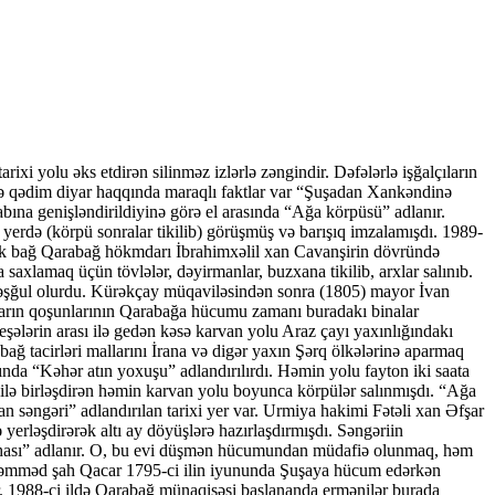
rixi yolu əks etdirən silinməz izlərlə zəngindir. Dəfələrlə işğalçıların
 də qədim diyar haqqında maraqlı faktlar var “Şuşadan Xankəndinə
bına genişləndirildiyinə görə el arasında “Ağa körpüsü” adlanır.
rdə (körpü sonralar tikilib) görüşmüş və barışıq imzalamışdı. 1989-
böyük bağ Qarabağ hökmdarı İbrahimxəlil xan Cavanşirin dövründə
a saxlamaq üçün tövlələr, dəyirmanlar, buzxana tikilib, arxlar salınıb.
ə məşğul olurdu. Kürəkçay müqaviləsindən sonra (1805) mayor İvan
acarın qoşunlarının Qarabağa hücumu zamanı buradakı binalar
eşələrin arası ilə gedən kəsə karvan yolu Araz çayı yaxınlığındakı
ağ tacirləri mallarını İrana və digər yaxın Şərq ölkələrinə aparmaq
ında “Kəhər atın yoxuşu” adlandırılırdı. Həmin yolu fayton iki saata
 ilə birləşdirən həmin karvan yolu boyunca körpülər salınmışdı. “Ağa
n səngəri” adlandırılan tarixi yer var. Urmiya hakimi Fətəli xan Əfşar
yerləşdirərək altı ay döyüşlərə hazırlaşdırmışdı. Səngəriin
ın kahası” adlanır. O, bu evi düşmən hücumundan müdafiə olunmaq, həm
Məhəmməd şah Qacar 1795-ci ilin iyununda Şuşaya hücum edərkən
r. 1988-ci ildə Qarabağ münaqişəsi başlananda ermənilər burada