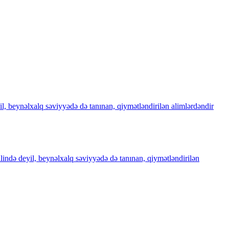
il, beynəlxalq səviyyədə də tanınan, qiymətləndirilən alimlərdəndir
ilində deyil, beynəlxalq səviyyədə də tanınan, qiymətləndirilən