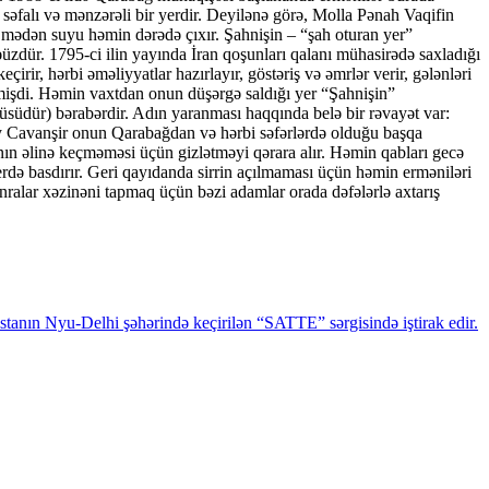
 səfalı və mənzərəli bir yerdir. Deyilənə görə, Molla Pənah Vaqifin
su mədən suyu həmin dərədə çıxır. Şahnişin – “şah oturan yer”
üzdür. 1795-ci ilin yayında İran qoşunları qalanı mühasirədə saxladığı
ir, hərbi əməliyyatlar hazırlayır, göstəriş və əmrlər verir, gələnləri
mişdi. Həmin vaxtdan onun düşərgə saldığı yer “Şahnişin”
üsüdür) bərabərdir. Adın yaranması haqqında belə bir rəvayət var:
 Cavanşir onun Qarabağdan və hərbi səfərlərdə olduğu başqa
rının əlinə keçməməsi üçün gizlətməyi qərara alır. Həmin qabları gecə
yerdə basdırır. Geri qayıdanda sirrin açılmaması üçün həmin erməniləri
onralar xəzinəni tapmaq üçün bəzi adamlar orada dəfələrlə axtarış
tanın Nyu-Delhi şəhərində keçirilən “SATTE” sərgisində iştirak edir.