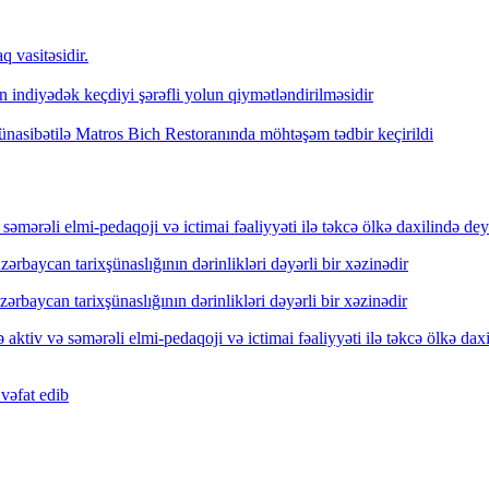
 vasitəsidir.
indiyədək keçdiyi şərəfli yolun qiymətləndirilməsidir
nasibətilə Matros Bich Restoranında möhtəşəm tədbir keçirildi
mərəli elmi-pedaqoji və ictimai fəaliyyəti ilə təkcə ölkə daxilində dey
rbaycan tarixşünaslığının dərinlikləri dəyərli bir xəzinədir
rbaycan tarixşünaslığının dərinlikləri dəyərli bir xəzinədir
ktiv və səmərəli elmi-pedaqoji və ictimai fəaliyyəti ilə təkcə ölkə dax
vəfat edib