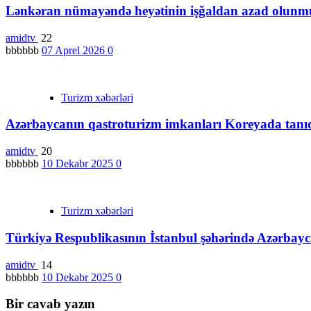
Lənkəran nümayəndə heyətinin işğaldan azad olunmuş 
amidtv
22
bbbbbb
07 Aprel 2026
0
Turizm xəbərləri
Azərbaycanın qastroturizm imkanları Koreyada tanıd
amidtv
20
bbbbbb
10 Dekabr 2025
0
Turizm xəbərləri
Türkiyə Respublikasının İstanbul şəhərində Azərbayc
amidtv
14
bbbbbb
10 Dekabr 2025
0
Bir cavab yazın