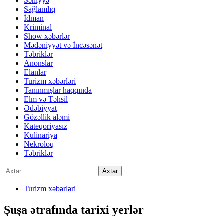
Səhiyyə
Sağlamlıq
İdman
Kriminal
Show xəbərlər
Mədəniyyət və İncəsənət
Təbriklər
Anonslar
Elanlar
Turizm xəbərləri
Tanınmışlar haqqında
Elm və Təhsil
Ədəbiyyat
Gözəllik aləmi
Kateqoriyasız
Kulinariya
Nekroloq
Təbriklər
Axtarış:
Turizm xəbərləri
Şuşa ətrafında tarixi yerlər