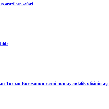
ərazilərə səfəri
ılıb
an Turizm Bürosunun rəsmi nümayəndəlik ofisinin açılı