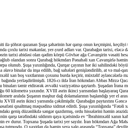
ti ilə şöhrət qazanan Şuşa şəhərinin hər qarışı onun keçmişini, keçdiyi ta
a çoxlu tarixi məkanlar, yer-yurd adları var. Qarabağın tarixi, eləcə
srin tarixi abidəsi olan qədim körpü Gövhər ağa Cavanşirin vəsaiti hesa
ğlub olandan sonra Qarabağ hökmdarı Pənahəli xan Cavanşirlə həmin ye
ə bərpa olunub. Şuşa yaxınlığında, Qarqar çayının hər iki sahilindəki 
əlavə binalar da inşa edilib, bağ sahələri genişləndirilib, at və mal-qar
mxəlil xan boş vaxtlarının çoxunu burda keçirir, müxtəlif əyləncələrl
Xan bağında yerləşdirilmişdi. 1826-cı ildə İran hökmdarı Abbas Mirzə Q
 binaları təmir etdirərək əvvəlki vəziyyətinə qaytarıb. Şuşadan İrana m
ğu 60 kilometrə yaxındır. XVIII əsrin ikinci yarısından başlayaraq Qarab
lometr aralıda Şuşanın məşhur dağ dolamalarının başlandığı yer el aras
lu XVIII əsrin ikinci yarısında çəkilmişdir. Qarabağın paytaxtını Gəncə
əsafəni qısaltmaq məqsədinə xidmət edirdi. Şuşa yaxınlığında “Fətəli xa
dakı geniş düzənlikdə səngər qazdırmış, ordu hissələrini həmin ərazidə 
düzünün qarşı tərəfindəki sıldırım qaya içərisində ev “İbrahimxəlil xan
əmin ev durur. Topxana Şuşada tarixi yer sayılır. İran hökmdarı Ağa 
təşə tutmuşdu. O vaxtdan da həmin yerə xalq arasında “Topxana” deyili