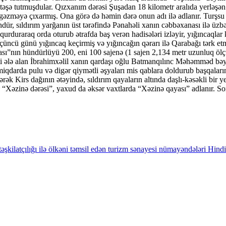
atəşə tutmuşdular. Qızxanım dərəsi Şuşadan 18 kilometr aralıda yerləşən
ora gəzməyə çıxarmış. Ona görə də həmin dərə onun adı ilə adlanır. Turş
ür, sıldırım yarğanın üst tərəfində Pənahəli xanın cəbbəxanası ilə üzbə
araq orda oturub ətrafda baş verən hadisələri izləyir, yığıncaqlar keçir
ncü günü yığıncaq keçirmiş və yığıncağın qərarı ilə Qarabağı tərk et
ası”nın hündürlüyü 200, eni 100 sajenə (1 sajen 2,134 metr uzunluq ölç
i ələ alan İbrahimxəlil xanın qardaşı oğlu Batmanqılınc Məhəmməd bəy
li miqdarda pulu və digər qiymətli əşyaları mis qablara doldurub başqala
rək Kirs dağının ətəyində, sıldırım qayaların altında daşlı-kəsəkli bir 
da “Xəzinə dərəsi”, yaxud da əksər vaxtlarda “Xəzinə qayası” adlanır. S
ilatçılığı ilə ölkəni təmsil edən turizm sənayesi nümayəndələri Hindis