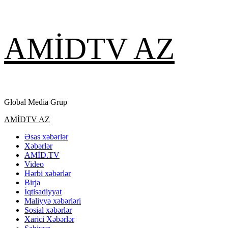
Skip
AMİDTV AZ
to
content
Global Media Grup
Primary
AMİDTV AZ
Menu
Əsas xəbərlər
Xəbərlər
AMİD.TV
Video
Hərbi xəbərlər
Birja
İqtisadiyyat
Maliyyə xəbərləri
Sosial xəbərlər
Xarici Xəbərlər