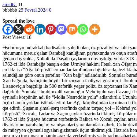
amidtv
11
bbbbbb
25 Fevral 2024
0
Spread the love
Post Views:
18
Əsrlərboyu mürəkkəb hadisələrin şahidi olan, öz gözəlliyi və təbii şərai
hücumuna məruz qalan Qarabağ xanlığının paytaxtında və onun ətrafınd
gedən daş yolda, Xəlfəli ilə Daşaltı çaylarının qovuşduğu yerdə XIX ə
1762-ci ildə Qarabağa basqın edən Urmiya hakimi Fətəli xan Əfşar mə
cu ildə isə “Ağa körpüsü” ermənilər tərəfindən dağıdılsa da, tezlikl
salındığına görə onun şərəfinə “Xan bağı” adlandırılıb. Sonralar burada 
Xan bağında, həmçinin böyük bir zorxana fəaliyyət göstərirdi. İbrahi
Lisanoviçin başçılığı ilə 500 nəfərlik yeger polku öz topxanası ilə 
dağıdılıb. Sonralar İbrahimxəlil xanın oğlu Mehdiqulu xan Cavanşir bu
eyniadlı körpünün adı ilə “Molla Nəsrəddin yolu” adlandırılır. Uzunlu
üçün həmin yoldan istifadə edirdilər. Ağa körpüsündən təxminən iki ki
qət edirdi. Şuşanın şimal-şərq tərəfində qədim torpaq yol – Kəhrad yo
körpüsü”, Xocalı, Tərtər və Xaçın çayları üzərində tikilmiş körpülər m
1762-ci ildə Şuşaya hücumu ərəfəsində Ballıca və Xocalı çayları arasın
divarlarının xarabalıqları və nişanələri yaxınlaradək qalırdı. Cıdır 
də müəyyən qiymətli əşyaları gizlətmək üçün tikdirmişdi. Hazırda h
qoşun və topxanasını həmin ərazidə yerləşdirmiş və buradan şəhəri a