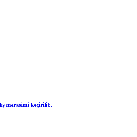
ş mərasimi keçirilib.