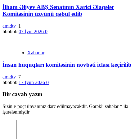
İlham Əliyev ABŞ Senatının Xarici Əlaqələr
Komitəsinin üzvünü qəbul edib
amidtv
1
bbbbbb
07 İyul 2026
0
Xəbərlər
İnsan hüquqları komitəsinin növbəti iclası keçirilib
amidtv
7
bbbbbb
17 İyun 2026
0
Bir cavab yazın
Sizin e-poçt ünvanınız dərc edilməyəcəkdir.
Gərəkli sahələr
*
ilə
işarələnmişdir