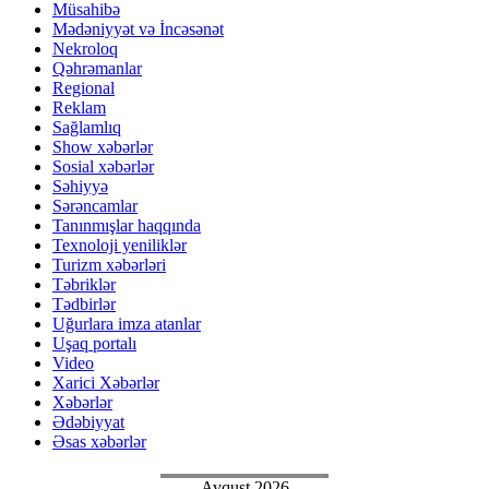
Müsahibə
Mədəniyyət və İncəsənət
Nekroloq
Qəhrəmanlar
Regional
Reklam
Sağlamlıq
Show xəbərlər
Sosial xəbərlər
Səhiyyə
Sərəncamlar
Tanınmışlar haqqında
Texnoloji yeniliklər
Turizm xəbərləri
Təbriklər
Tədbirlər
Uğurlara imza atanlar
Uşaq portalı
Video
Xarici Xəbərlər
Xəbərlər
Ədəbiyyat
Əsas xəbərlər
Avqust 2026