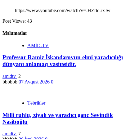
https://www.youtube.com/watch?v=-HZrtd-ixJw
Post Views:
43
Məlumatlar
AMİD.TV
Professor Ramiz İskəndərovun elmi yaradıcılığı
dünyanı anlamaq vasitəsidir.
amidtv
2
bbbbbb
07 Avqust 2026
0
Təbriklər
Milli ruhlu, ziyalı və yaradıcı gənc Sevindik
Nəsiboğlu
amidtv
7