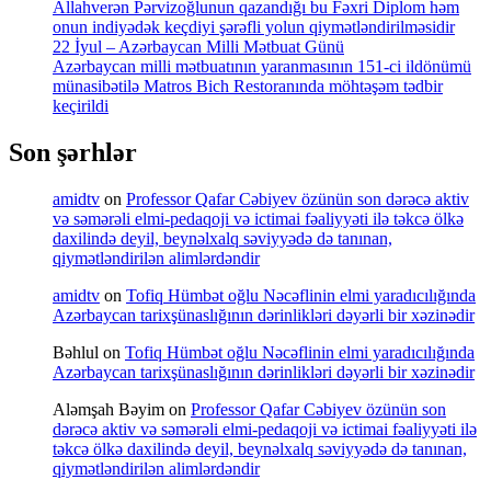
Allahverən Pərvizoğlunun qazandığı bu Fəxri Diplom həm
onun indiyədək keçdiyi şərəfli yolun qiymətləndirilməsidir
22 İyul – Azərbaycan Milli Mətbuat Günü
Azərbaycan milli mətbuatının yaranmasının 151-ci ildönümü
münasibətilə Matros Bich Restoranında möhtəşəm tədbir
keçirildi
Son şərhlər
amidtv
on
Professor Qafar Cəbiyev özünün son dərəcə aktiv
və səmərəli elmi-pedaqoji və ictimai fəaliyyəti ilə təkcə ölkə
daxilində deyil, beynəlxalq səviyyədə də tanınan,
qiymətləndirilən alimlərdəndir
amidtv
on
Tofiq Hümbət oğlu Nəcəflinin elmi yaradıcılığında
Azərbaycan tarixşünaslığının dərinlikləri dəyərli bir xəzinədir
Bəhlul
on
Tofiq Hümbət oğlu Nəcəflinin elmi yaradıcılığında
Azərbaycan tarixşünaslığının dərinlikləri dəyərli bir xəzinədir
Aləmşah Bəyim
on
Professor Qafar Cəbiyev özünün son
dərəcə aktiv və səmərəli elmi-pedaqoji və ictimai fəaliyyəti ilə
təkcə ölkə daxilində deyil, beynəlxalq səviyyədə də tanınan,
qiymətləndirilən alimlərdəndir