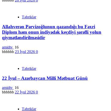
bbbbbb
26 İyul 2026
0
Təbriklər
Allahverən Pərvizoğlunun qazandığı bu Fəxri
Diplom həm onun indiyədək keçdiyi şərəfli yolun
qiymətləndirilməsidir
amidtv
16
bbbbbb
23 İyul 2026
0
Təbriklər
22 İyul – Azərbaycan Milli Mətbuat Günü
amidtv
16
bbbbbb
22 İyul 2026
0
Təbriklər