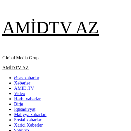
Skip
AMİDTV AZ
to
content
Global Media Grup
Primary
AMİDTV AZ
Menu
Əsas xəbərlər
Xəbərlər
AMİD.TV
Video
Hərbi xəbərlər
Birja
İqtisadiyyat
Maliyyə xəbərləri
Sosial xəbərlər
Xarici Xəbərlər
Səhiyyə