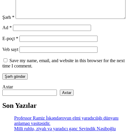
Şərh
*
Ad
*
E-poçt
*
Veb sayt
Save my name, email, and website in this browser for the next
time I comment.
Axtar
Axtar
Son Yazılar
Professor Ramiz İskəndərovun elmi yaradıcılığı dünyanı
anlamaq vasitəsidir.
Milli ruhlu, ziyalı və yaradıcı gənc Sevindik Nəsiboğlu