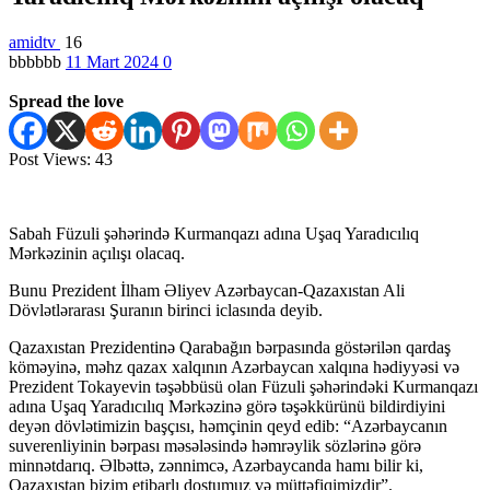
amidtv
16
bbbbbb
11 Mart 2024
0
Spread the love
Post Views:
43
Sabah Füzuli şəhərində Kurmanqazı adına Uşaq Yaradıcılıq
Mərkəzinin açılışı olacaq.
Bunu Prezident İlham Əliyev Azərbaycan-Qazaxıstan Ali
Dövlətlərarası Şuranın birinci iclasında deyib.
Qazaxıstan Prezidentinə Qarabağın bərpasında göstərilən qardaş
köməyinə, məhz qazax xalqının Azərbaycan xalqına hədiyyəsi və
Prezident Tokayevin təşəbbüsü olan Füzuli şəhərindəki Kurmanqazı
adına Uşaq Yaradıcılıq Mərkəzinə görə təşəkkürünü bildirdiyini
deyən dövlətimizin başçısı, həmçinin qeyd edib: “Azərbaycanın
suverenliyinin bərpası məsələsində həmrəylik sözlərinə görə
minnətdarıq. Əlbəttə, zənnimcə, Azərbaycanda hamı bilir ki,
Qazaxıstan bizim etibarlı dostumuz və müttəfiqimizdir”.