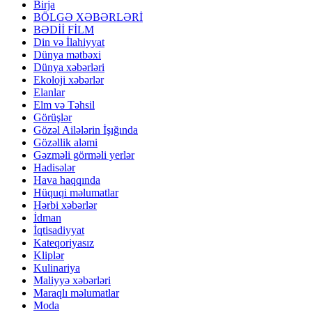
Birja
BÖLGƏ XƏBƏRLƏRİ
BƏDİİ FİLM
Din və İlahiyyat
Dünya mətbəxi
Dünya xəbərləri
Ekoloji xəbərlər
Elanlar
Elm və Təhsil
Görüşlər
Gözəl Ailələrin İşığında
Gözəllik aləmi
Gəzməli görməli yerlər
Hadisələr
Hava haqqında
Hüquqi məlumatlar
Hərbi xəbərlər
İdman
İqtisadiyyat
Kateqoriyasız
Kliplər
Kulinariya
Maliyyə xəbərləri
Maraqlı məlumatlar
Moda