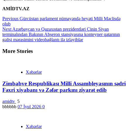
AMİDTV.AZ
Continue
Previous
Gürcüstan parlament nümayəndə heyəti Milli Məclisdə
olub
Reading
Next
Azərbaycan və Qazaxıstan prezidentləri Çinin Siyan
terminalından Bakının Abşeron stansiyasına konteyner qatarının
gəlişi mərasimini videobağlantı ilə izləyiblər
More Stories
Xəbərlər
Zimbabve Respublikası Milli Assambleyasının sədri
Fəxri xiyabanı və Zəfər parkını ziyarət edib
amidtv
5
bbbbbb
07 İyul 2026
0
Xəbərlər