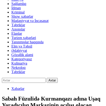
Sağlamlıq
İdman
Kriminal
Show xəbərlər
Mədəniyyət və İncəsənət
Təbriklər
Anonslar
Elanlar
Turizm xəbərləri
Tanınmışlar haqqında
Elm və Təhsil
Ədəbiyyat
Gözəllik aləmi
Kateqoriyasız
Kulinariya
Nekroloq
Təbriklər
Axtarış:
Xəbərlər
Sabah Füzulidə Kurmanqazı adına Uşaq
Yaradıcılıq Mərkəzinin açılışı olacaq