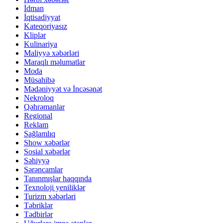
İdman
İqtisadiyyat
Kateqoriyasız
Kliplər
Kulinariya
Maliyyə xəbərləri
Maraqlı məlumatlar
Moda
Müsahibə
Mədəniyyət və İncəsənət
Nekroloq
Qəhrəmanlar
Regional
Reklam
Sağlamlıq
Show xəbərlər
Sosial xəbərlər
Səhiyyə
Sərəncamlar
Tanınmışlar haqqında
Texnoloji yeniliklər
Turizm xəbərləri
Təbriklər
Tədbirlər