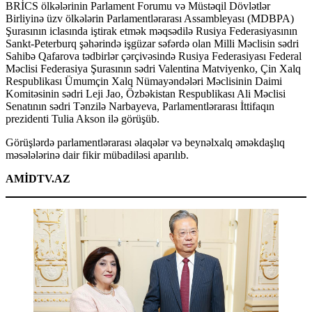
BRİCS ölkələrinin Parlament Forumu və Müstəqil Dövlətlər
Birliyinə üzv ölkələrin Parlamentlərarası Assambleyası (MDBPA)
Şurasının iclasında iştirak etmək məqsədilə Rusiya Federasiyasının
Sankt-Peterburq şəhərində işgüzar səfərdə olan Milli Məclisin sədri
Sahibə Qafarova tədbirlər çərçivəsində Rusiya Federasiyası Federal
Məclisi Federasiya Şurasının sədri Valentina Matviyenko, Çin Xalq
Respublikası Ümumçin Xalq Nümayəndələri Məclisinin Daimi
Komitəsinin sədri Leji Jao, Özbəkistan Respublikası Ali Məclisi
Senatının sədri Tənzilə Narbayeva, Parlamentlərarası İttifaqın
prezidenti Tulia Akson ilə görüşüb.
Görüşlərdə parlamentlərarası əlaqələr və beynəlxalq əməkdaşlıq
məsələlərinə dair fikir mübadiləsi aparılıb.
AMİDTV.AZ