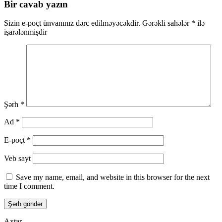
Bir cavab yazın
Sizin e-poçt ünvanınız dərc edilməyəcəkdir.
Gərəkli sahələr
*
ilə
işarələnmişdir
Şərh
*
Ad
*
E-poçt
*
Veb sayt
Save my name, email, and website in this browser for the next
time I comment.
Axtar