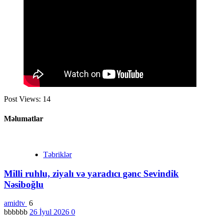
Post Views:
14
Məlumatlar
Təbriklər
Milli ruhlu, ziyalı və yaradıcı gənc Sevindik
Nəsiboğlu
amidtv
6
bbbbbb
26 İyul 2026
0