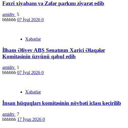
Fəxri xiyabanı və Zəfər parkını ziyarət edib
amidtv
5
bbbbbb
07 İyul 2026
0
Xəbərlər
İlham Əliyev ABŞ Senatının Xarici Əlaqələr
Komitəsinin üzvünü qəbul edib
amidtv
1
bbbbbb
07 İyul 2026
0
Xəbərlər
İnsan hüquqları komitəsinin növbəti iclası keçirilib
amidtv
7
bbbbbb
17 İyun 2026
0