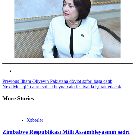
Continue
Previous
İlham Əliyevin Pakistana dövlət səfəri başa çatıb
Next
Musiqi Teatrın solisti beynəlxalq festivalda iştirak edəcək
Reading
More Stories
Xəbərlər
Zimbabve Respublikası Milli Assambleyasının sədri