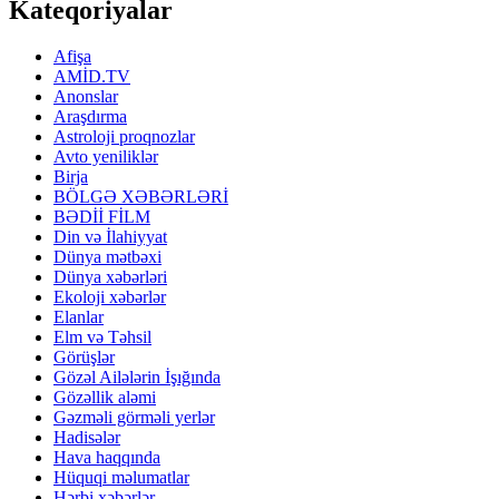
Kateqoriyalar
Afişa
AMİD.TV
Anonslar
Araşdırma
Astroloji proqnozlar
Avto yeniliklər
Birja
BÖLGƏ XƏBƏRLƏRİ
BƏDİİ FİLM
Din və İlahiyyat
Dünya mətbəxi
Dünya xəbərləri
Ekoloji xəbərlər
Elanlar
Elm və Təhsil
Görüşlər
Gözəl Ailələrin İşığında
Gözəllik aləmi
Gəzməli görməli yerlər
Hadisələr
Hava haqqında
Hüquqi məlumatlar
Hərbi xəbərlər