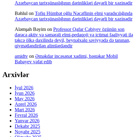
Azərbaycan tarixşünaslığının dərinlikləri dəyərli bir xəzinədir
Bəhlul
on
Tofiq Hümbət oğlu Nəcəflinin elmi yaradıcılığında
Azərbaycan tarixşünaslığının dərinlikləri dəyərli bir xəzinədir
Aləmşah Bəyim
on
Professor Qafar Cəbiyev özünün son
dərəcə aktiv və səmərəli elmi-pedaqoji və ictimai fəaliyyəti ilə
təkcə ölkə daxilində deyil, beynəlxalq səviyyədə də tanınan,
qiymətləndirilən alimlərdəndir
amidtv
on
Əməkdar incəsənət xadimi, bəstəkar Mobil
Babayev vəfat edib
Arxivlər
İyul 2026
İyun 2026
May 2026
Aprel 2026
Mart 2026
Fevral 2026
Yanvar 2026
Dekabr 2025
Noyabr 2025