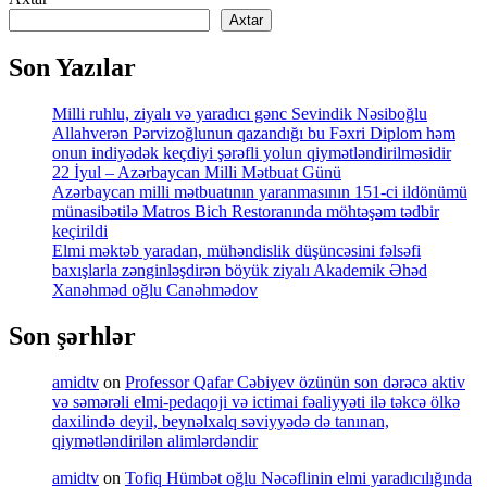
Axtar
Son Yazılar
Milli ruhlu, ziyalı və yaradıcı gənc Sevindik Nəsiboğlu
Allahverən Pərvizoğlunun qazandığı bu Fəxri Diplom həm
onun indiyədək keçdiyi şərəfli yolun qiymətləndirilməsidir
22 İyul – Azərbaycan Milli Mətbuat Günü
Azərbaycan milli mətbuatının yaranmasının 151-ci ildönümü
münasibətilə Matros Bich Restoranında möhtəşəm tədbir
keçirildi
Elmi məktəb yaradan, mühəndislik düşüncəsini fəlsəfi
baxışlarla zənginləşdirən böyük ziyalı Akademik Əhəd
Xanəhməd oğlu Canəhmədov
Son şərhlər
amidtv
on
Professor Qafar Cəbiyev özünün son dərəcə aktiv
və səmərəli elmi-pedaqoji və ictimai fəaliyyəti ilə təkcə ölkə
daxilində deyil, beynəlxalq səviyyədə də tanınan,
qiymətləndirilən alimlərdəndir
amidtv
on
Tofiq Hümbət oğlu Nəcəflinin elmi yaradıcılığında