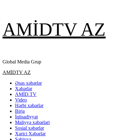
Skip
AMİDTV AZ
to
content
Global Media Grup
Primary
AMİDTV AZ
Menu
Əsas xəbərlər
Xəbərlər
AMİD.TV
Video
Hərbi xəbərlər
Birja
İqtisadiyyat
Maliyyə xəbərləri
Sosial xəbərlər
Xarici Xəbərlər
Səhiyyə