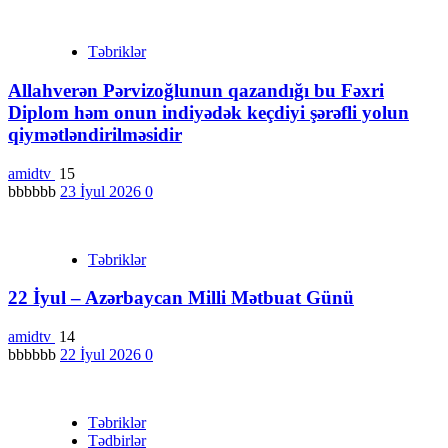
Təbriklər
Allahverən Pərvizoğlunun qazandığı bu Fəxri
Diplom həm onun indiyədək keçdiyi şərəfli yolun
qiymətləndirilməsidir
amidtv
15
bbbbbb
23 İyul 2026
0
Təbriklər
22 İyul – Azərbaycan Milli Mətbuat Günü
amidtv
14
bbbbbb
22 İyul 2026
0
Təbriklər
Tədbirlər