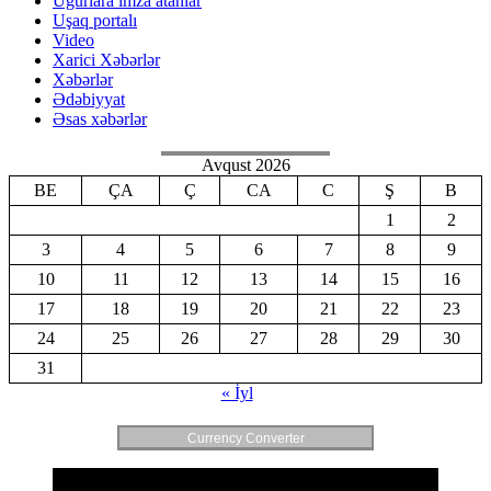
Uğurlara imza atanlar
Uşaq portalı
Video
Xarici Xəbərlər
Xəbərlər
Ədəbiyyat
Əsas xəbərlər
Avqust 2026
BE
ÇA
Ç
CA
C
Ş
B
1
2
3
4
5
6
7
8
9
10
11
12
13
14
15
16
17
18
19
20
21
22
23
24
25
26
27
28
29
30
31
« İyl
Currency Converter