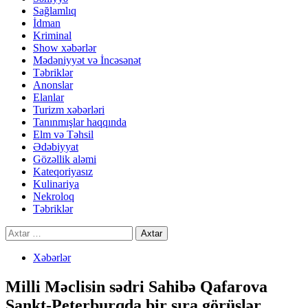
Sağlamlıq
İdman
Kriminal
Show xəbərlər
Mədəniyyət və İncəsənət
Təbriklər
Anonslar
Elanlar
Turizm xəbərləri
Tanınmışlar haqqında
Elm və Təhsil
Ədəbiyyat
Gözəllik aləmi
Kateqoriyasız
Kulinariya
Nekroloq
Təbriklər
Axtarış:
Xəbərlər
Milli Məclisin sədri Sahibə Qafarova
Sankt-Peterburqda bir sıra görüşlər