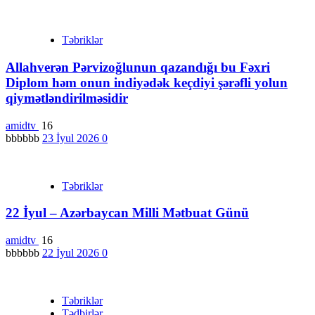
Təbriklər
Allahverən Pərvizoğlunun qazandığı bu Fəxri
Diplom həm onun indiyədək keçdiyi şərəfli yolun
qiymətləndirilməsidir
amidtv
16
bbbbbb
23 İyul 2026
0
Təbriklər
22 İyul – Azərbaycan Milli Mətbuat Günü
amidtv
16
bbbbbb
22 İyul 2026
0
Təbriklər
Tədbirlər