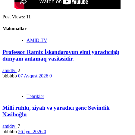
Post Views:
11
Məlumatlar
AMİD.TV
Professor Ramiz İskəndərovun elmi yaradıcılığı
dünyanı anlamaq vasitəsidir.
amidtv
2
bbbbbb
07 Avqust 2026
0
Təbriklər
Milli ruhlu, ziyalı və yaradıcı gənc Sevindik
Nəsiboğlu
amidtv
7
bbbbbb
26 İyul 2026
0