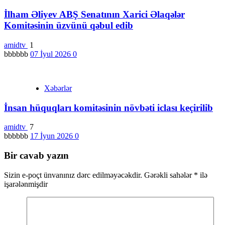
İlham Əliyev ABŞ Senatının Xarici Əlaqələr
Komitəsinin üzvünü qəbul edib
amidtv
1
bbbbbb
07 İyul 2026
0
Xəbərlər
İnsan hüquqları komitəsinin növbəti iclası keçirilib
amidtv
7
bbbbbb
17 İyun 2026
0
Bir cavab yazın
Sizin e-poçt ünvanınız dərc edilməyəcəkdir.
Gərəkli sahələr
*
ilə
işarələnmişdir