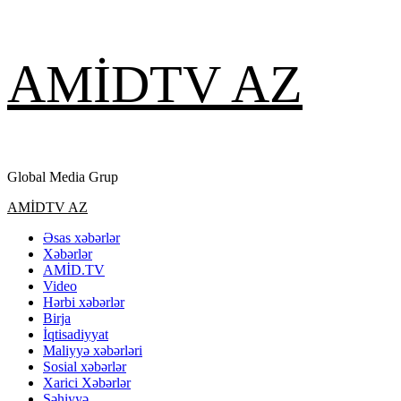
Skip
AMİDTV AZ
to
content
Global Media Grup
Primary
AMİDTV AZ
Menu
Əsas xəbərlər
Xəbərlər
AMİD.TV
Video
Hərbi xəbərlər
Birja
İqtisadiyyat
Maliyyə xəbərləri
Sosial xəbərlər
Xarici Xəbərlər
Səhiyyə