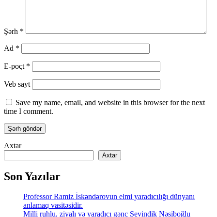
Şərh
*
Ad
*
E-poçt
*
Veb sayt
Save my name, email, and website in this browser for the next
time I comment.
Axtar
Axtar
Son Yazılar
Professor Ramiz İskəndərovun elmi yaradıcılığı dünyanı
anlamaq vasitəsidir.
Milli ruhlu, ziyalı və yaradıcı gənc Sevindik Nəsiboğlu