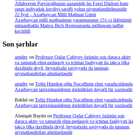
Allahverən Pərvizoğlunun qazandığı bu Fəxri Diplom həm
onun indiyədək keçdiyi şərəfli yolun qiymətləndirilməsidir
22 İyul – Azərbaycan Milli Mətbuat Günü
Azərbaycan milli mətbuatının yaranmasının 151-ci ildönümü
münasibətilə Matros Bich Restoranında möhtəşəm tədbir
keçirildi
Son şərhlər
amidtv
on
Professor Qafar Cəbiyev özünün son dərəcə aktiv
və səmərəli elmi-pedaqoji və ictimai fəaliyyəti ilə təkcə ölkə
daxilində deyil, beynəlxalq səviyyədə də tanınan,
qiymətləndirilən alimlərdəndir
amidtv
on
Tofiq Hümbət oğlu Nəcəflinin elmi yaradıcılığında
Azərbaycan tarixşünaslığının dərinlikləri dəyərli bir xəzinədir
Bəhlul
on
Tofiq Hümbət oğlu Nəcəflinin elmi yaradıcılığında
Azərbaycan tarixşünaslığının dərinlikləri dəyərli bir xəzinədir
Aləmşah Bəyim
on
Professor Qafar Cəbiyev özünün son
dərəcə aktiv və səmərəli elmi-pedaqoji və ictimai fəaliyyəti ilə
təkcə ölkə daxilində deyil, beynəlxalq səviyyədə də tanınan,
qiymətləndirilən alimlərdəndir