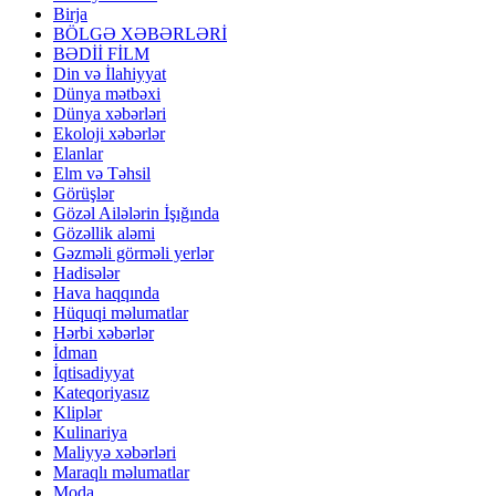
Birja
BÖLGƏ XƏBƏRLƏRİ
BƏDİİ FİLM
Din və İlahiyyat
Dünya mətbəxi
Dünya xəbərləri
Ekoloji xəbərlər
Elanlar
Elm və Təhsil
Görüşlər
Gözəl Ailələrin İşığında
Gözəllik aləmi
Gəzməli görməli yerlər
Hadisələr
Hava haqqında
Hüquqi məlumatlar
Hərbi xəbərlər
İdman
İqtisadiyyat
Kateqoriyasız
Kliplər
Kulinariya
Maliyyə xəbərləri
Maraqlı məlumatlar
Moda