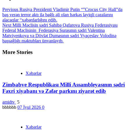
Continue
Previous
Rusiya Prezidenti Vladimir Putin “”Crocus City Hall”da
baş verən terror aktı ilə bağlı əli olan hərkəs layiqli cəzalarını
Reading
alacaqlar “xəbərdarlığını edib.
Next
Milli Məclisin sədri Sahibə Qafarova Rusiya Federasiyası
Federal Məclisinin Federasiya Şurasının sədri Valentina
Matviyenkoya və Dövlət Dumasının sədri Vyaçeslav Volodinə
başsağlığı məktubları ünvanlayıb.
More Stories
Xəbərlər
Zimbabve Respublikası Milli Assambleyasının sədri
Fəxri xiyabanı və Zəfər parkını ziyarət edib
amidtv
5
bbbbbb
07 İyul 2026
0
Xəbərlər