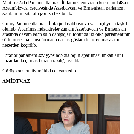
Martın 22-də Parlamentlərarası İttifaqın Cenevrədə keçirilən 148-ci
Assambleyası çərçivəsində Azərbaycan və Ermənistan parlament
sədrlərinin ikitərəfli görüşü baş tutub.
Görüş Parlamentlərarası İttifaqın təşəbbüsü və vasitəçiliyi ilə təşkil
olunub. Aparılmış müzakirələr zamanı Azərbaycan və Ermənistan
arasında davam edən sülh danışıqları fonunda iki ölkə parlamentinin
sülh prosesinə hansı formada dəstək göstərə biləcəyi məsələlər
nəzərdən keçirilib.
Tərəflər parlament səviyyəsində dialoqun aparılması imkanlarını
nəzərdən keçirmək barədə razılığa gəliblər.
Görüş konstruktiv mühitdə davam edib.
AMİDTV.AZ