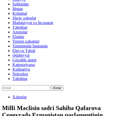
Sağlamlıq
İdman
Kriminal
Show xəbərlər
Mədəniyyət və İncəsənət
Təbriklər
Anonslar
Elanlar
Turizm xəbərləri
Tanınmışlar haqqında
Elm və Təhsil
Ədəbiyyat
Gözəllik aləmi
Kateqoriyasız
Kulinariya
Nekroloq
Təbriklər
Axtarış:
Xəbərlər
Milli Məclisin sədri Sahibə Qafarova
Cenevrədə Ermənistan parlamentinin