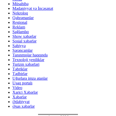
Müsahibə
Mədəniyyət və İncəsənət
Nekroloq
Qəhrəmanlar
Regional
Reklam
Sağlamlıq
Show xəbərlər
Sosial xəbərlər
Səhiyyə
Sərəncamlar
Tanınmışlar haqqında
Texnoloji yeniliklər
Turizm xəbərləri
Təbriklər
Tədbirlər
Uğurlara imza atanlar
Uşaq portalı
Video
Xarici Xəbərlər
Xəbərlər
Ədəbiyyat
Əsas xəbərlər