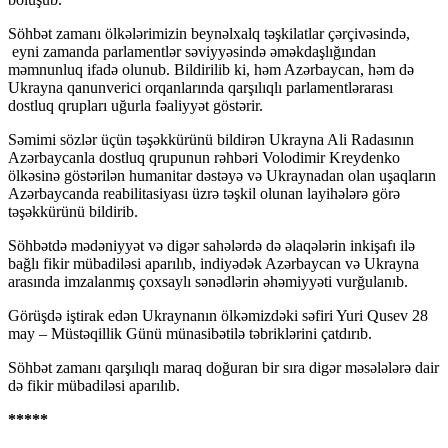
Söhbət zamanı ölkələrimizin beynəlxalq təşkilatlar çərçivəsində,
eyni zamanda parlamentlər səviyyəsində əməkdaşlığından
məmnunluq ifadə olunub. Bildirilib ki, həm Azərbaycan, həm də
Ukrayna qanunverici orqanlarında qarşılıqlı parlamentlərarası
dostluq qrupları uğurla fəaliyyət göstərir.
Səmimi sözlər üçün təşəkkürünü bildirən Ukrayna Ali Radasının
Azərbaycanla dostluq qrupunun rəhbəri Volodimir Kreydenko
ölkəsinə göstərilən humanitar dəstəyə və Ukraynadan olan uşaqların
Azərbaycanda reabilitasiyası üzrə təşkil olunan layihələrə görə
təşəkkürünü bildirib.
Söhbətdə mədəniyyət və digər sahələrdə də əlaqələrin inkişafı ilə
bağlı fikir mübadiləsi aparılıb, indiyədək Azərbaycan və Ukrayna
arasında imzalanmış çoxsaylı sənədlərin əhəmiyyəti vurğulanıb.
Görüşdə iştirak edən Ukraynanın ölkəmizdəki səfiri Yuri Qusev 28
may – Müstəqillik Günü münasibətilə təbriklərini çatdırıb.
Söhbət zamanı qarşılıqlı maraq doğuran bir sıra digər məsələlərə dair
də fikir mübadiləsi aparılıb.
*****