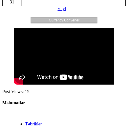
31
« İyl
Currency Converter
Post Views:
15
Məlumatlar
Təbriklər