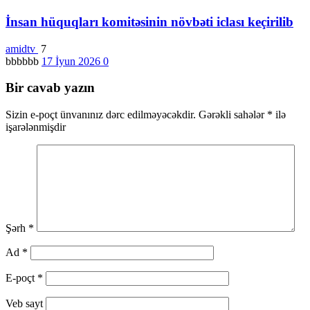
İnsan hüquqları komitəsinin növbəti iclası keçirilib
amidtv
7
bbbbbb
17 İyun 2026
0
Bir cavab yazın
Sizin e-poçt ünvanınız dərc edilməyəcəkdir.
Gərəkli sahələr
*
ilə
işarələnmişdir
Şərh
*
Ad
*
E-poçt
*
Veb sayt