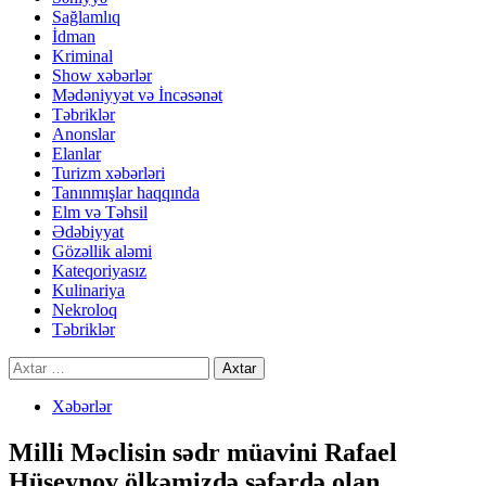
Sağlamlıq
İdman
Kriminal
Show xəbərlər
Mədəniyyət və İncəsənət
Təbriklər
Anonslar
Elanlar
Turizm xəbərləri
Tanınmışlar haqqında
Elm və Təhsil
Ədəbiyyat
Gözəllik aləmi
Kateqoriyasız
Kulinariya
Nekroloq
Təbriklər
Axtarış:
Xəbərlər
Milli Məclisin sədr müavini Rafael
Hüseynov ölkəmizdə səfərdə olan