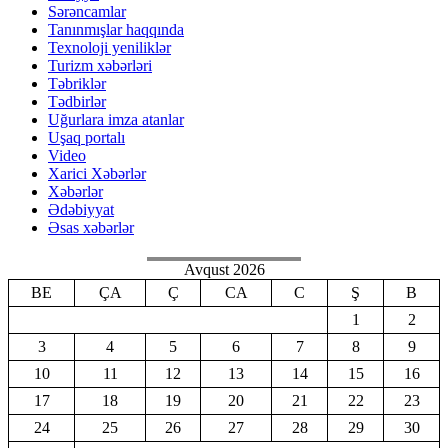
Sərəncamlar
Tanınmışlar haqqında
Texnoloji yeniliklər
Turizm xəbərləri
Təbriklər
Tədbirlər
Uğurlara imza atanlar
Uşaq portalı
Video
Xarici Xəbərlər
Xəbərlər
Ədəbiyyat
Əsas xəbərlər
Avqust 2026
BE
ÇA
Ç
CA
C
Ş
B
1
2
3
4
5
6
7
8
9
10
11
12
13
14
15
16
17
18
19
20
21
22
23
24
25
26
27
28
29
30