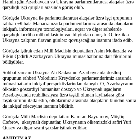
Həmin gün Azərbaycan və Ukrayna parlamentlərarası əlaqələr üzrə
qarşılıqlı işçi qrupları arasında görüş olub.
Görüşdə Ukrayna ilə parlamentlərarası əlaqələr üzrə işçi qrupunun
rəhbəri Əlibala Məhərrəmzadə parlamentlərimiz arasında əlaqələrin
inkişafı, informasiya texnologiyaları, aqrar və digər sahələrdə
qarşılıqlı təcrübə mübadiləsinin vacibliyindən danışıb. O, tezliklə
Ukrayna xalqının firavan günlərə qovuşacağına inamını ifadə edib.
Görüşdə iştirak edən Milli Məclisin deputatları Asim Mollazadə və
Erkin Qədirli Azərbaycan-Ukrayna münasibətlərinə dair fikirlərini
bölüşüblər.
Söhbət zamanı Ukrayna Ali Radasının Azərbaycanla dostluq
qrupunun rəhbəri Volodimir Kreydenko parlamentlərimiz arasında
münasibətlərin inkişaf perspektivlərindən danışıb. O, Azərbaycanın
ölkəsinə göstərdiyi humanitar dəstəyə və Ukraynalı uşaqların
Azərbaycanda reabilitasiyası üzrə təşkil olunan layihələrə görə
təşəkkürünü ifadə edib, ölkələrimiz arasında əlaqələrin bundan sonra
da inkişaf edəcəyinə inamını bildirib.
Görüşdə Milli Məclisin deputatları Kamran Bayramov, Müşfiq
Cəfərov, ukraynalı deputatlar, Ukraynanın ölkəmizdəki səfiri Yuri
Qusev və digər rəsmi şəxslər iştirak ediblər.
AMIDTV.AZ