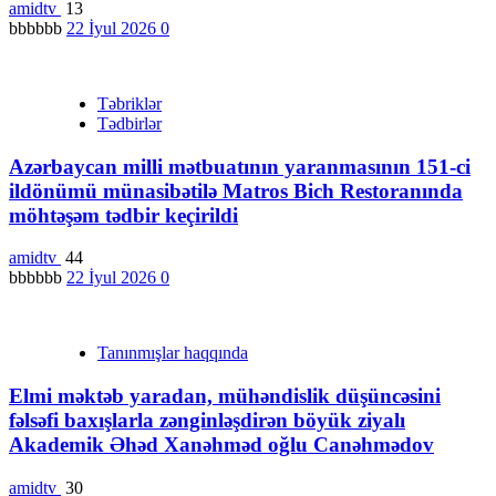
amidtv
13
bbbbbb
22 İyul 2026
0
Təbriklər
Tədbirlər
Azərbaycan milli mətbuatının yaranmasının 151-ci
ildönümü münasibətilə Matros Bich Restoranında
möhtəşəm tədbir keçirildi
amidtv
44
bbbbbb
22 İyul 2026
0
Tanınmışlar haqqında
Elmi məktəb yaradan, mühəndislik düşüncəsini
fəlsəfi baxışlarla zənginləşdirən böyük ziyalı
Akademik Əhəd Xanəhməd oğlu Canəhmədov
amidtv
30