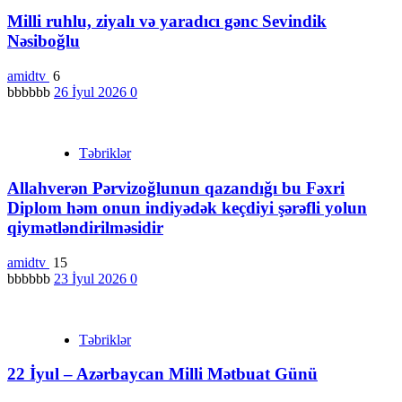
Milli ruhlu, ziyalı və yaradıcı gənc Sevindik
Nəsiboğlu
amidtv
6
bbbbbb
26 İyul 2026
0
Təbriklər
Allahverən Pərvizoğlunun qazandığı bu Fəxri
Diplom həm onun indiyədək keçdiyi şərəfli yolun
qiymətləndirilməsidir
amidtv
15
bbbbbb
23 İyul 2026
0
Təbriklər
22 İyul – Azərbaycan Milli Mətbuat Günü