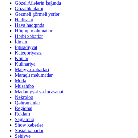
Gözəl Ailələrin İşığında
Gözəllik aləmi
Gəzməli görməli yerlər
Hadisələr
Hava haqqında
Hüquqi məlumatlar
Hərbi xəbərlər
İdman
İqtisadiyyat
Kateqoriyasız
Kliplər
Kulinariya
Maliyyə xəbərləri
Maraqlı məlumatlar
Moda
Müsahibə
Mədəniyyət və İncəsənət
Nekroloq
Qəhrəmanlar
Regional
Reklam
Sağlamlıq
Show xəbərlər
Sosial xəbərlər
Səhiyyə