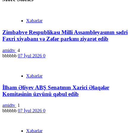
Xəbərlər
Zimbabve Respublikası Milli Assambleyasının sədri
Fəxri xiyabanı və Zəfər parkını ziyarət edib
amidtv
4
bbbbbb
07 İyul 2026
0
Xəbərlər
İlham Əliyev ABŞ Senatının Xarici Əlaqələr
Komitəsinin üzvünü qəbul edib
amidtv
1
bbbbbb
07 İyul 2026
0
Xəbərlər