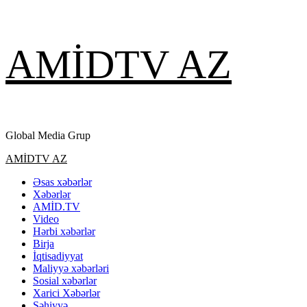
Skip
AMİDTV AZ
to
content
Global Media Grup
Primary
AMİDTV AZ
Menu
Əsas xəbərlər
Xəbərlər
AMİD.TV
Video
Hərbi xəbərlər
Birja
İqtisadiyyat
Maliyyə xəbərləri
Sosial xəbərlər
Xarici Xəbərlər
Səhiyyə