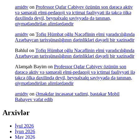
amidtv
on
Professor Qafar Cəbiyev özünün son dərəcə aktiv
və səmərəli elmi-pedaqoji və ictimai fəaliyyəti ilə təkcə ölkə
daxilində deyil, beynəlxalq səviyyədə də tanınan,
qiymətləndirilən alimlərdəndir
amidtv
on
Tofiq Hümbət oğlu Nəcəflinin elmi yaradıcılığında
Azərbaycan tarixşünaslığının dərinlikləri dəyərli bir xəzinədir
Bəhlul
on
Tofiq Hümbət oğlu Nəcəflinin elmi yaradıcılığında
Azərbaycan tarixşünaslığının dərinlikləri dəyərli bir xəzinədir
Aləmşah Bəyim
on
Professor Qafar Cəbiyev özünün son
dərəcə aktiv və səmərəli elmi-pedaqoji və ictimai fəaliyyəti ilə
təkcə ölkə daxilində deyil, beynəlxalq səviyyədə də tanınan,
qiymətləndirilən alimlərdəndir
amidtv
on
Əməkdar incəsənət xadimi, bəstəkar Mobil
Babayev vəfat edib
Arxivlər
İyul 2026
İyun 2026
May 2026