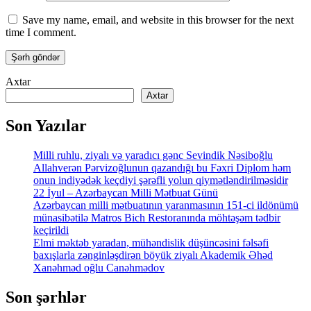
Save my name, email, and website in this browser for the next
time I comment.
Axtar
Axtar
Son Yazılar
Milli ruhlu, ziyalı və yaradıcı gənc Sevindik Nəsiboğlu
Allahverən Pərvizoğlunun qazandığı bu Fəxri Diplom həm
onun indiyədək keçdiyi şərəfli yolun qiymətləndirilməsidir
22 İyul – Azərbaycan Milli Mətbuat Günü
Azərbaycan milli mətbuatının yaranmasının 151-ci ildönümü
münasibətilə Matros Bich Restoranında möhtəşəm tədbir
keçirildi
Elmi məktəb yaradan, mühəndislik düşüncəsini fəlsəfi
baxışlarla zənginləşdirən böyük ziyalı Akademik Əhəd
Xanəhməd oğlu Canəhmədov
Son şərhlər