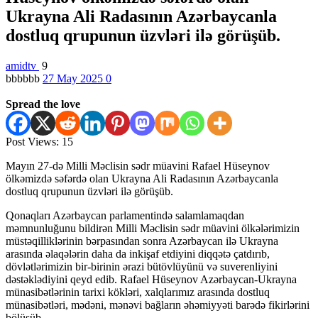
Ukrayna Ali Radasının Azərbaycanla
dostluq qrupunun üzvləri ilə görüşüb.
amidtv
9
bbbbbb
27 May 2025
0
Spread the love
Post Views:
15
Mayın 27-də Milli Məclisin sədr müavini Rafael Hüseynov
ölkəmizdə səfərdə olan Ukrayna Ali Radasının Azərbaycanla
dostluq qrupunun üzvləri ilə görüşüb.
Qonaqları Azərbaycan parlamentində salamlamaqdan
məmnunluğunu bildirən Milli Məclisin sədr müavini ölkələrimizin
müstəqilliklərinin bərpasından sonra Azərbaycan ilə Ukrayna
arasında əlaqələrin daha da inkişaf etdiyini diqqətə çatdırıb,
dövlətlərimizin bir-birinin ərazi bütövlüyünü və suverenliyini
dəstəklədiyini qeyd edib. Rafael Hüseynov Azərbaycan-Ukrayna
münasibətlərinin tarixi kökləri, xalqlarımız arasında dostluq
münasibətləri, mədəni, mənəvi bağların əhəmiyyəti barədə fikirlərini
bölüşüb.