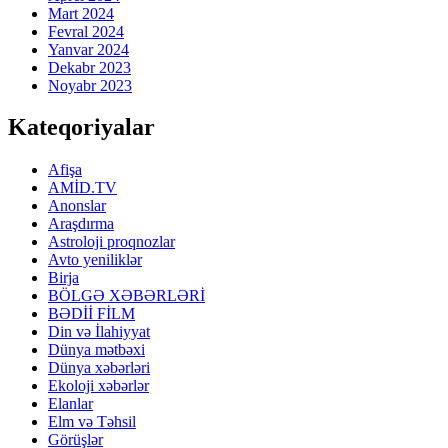
Mart 2024
Fevral 2024
Yanvar 2024
Dekabr 2023
Noyabr 2023
Kateqoriyalar
Afişa
AMİD.TV
Anonslar
Araşdırma
Astroloji proqnozlar
Avto yeniliklər
Birja
BÖLGƏ XƏBƏRLƏRİ
BƏDİİ FİLM
Din və İlahiyyat
Dünya mətbəxi
Dünya xəbərləri
Ekoloji xəbərlər
Elanlar
Elm və Təhsil
Görüşlər